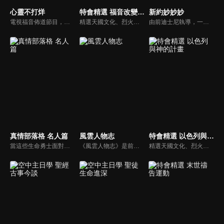
心靈不打烊
特會精選 福音改變一切的大能
新約妙妙妙
電視福音佈道節目，由前主播何戎主持，有別於以往的節目風格，將繼續提供最具平安與感動的心靈音樂饗宴。
精選天國文化、烈火特會、超自然大能與使徒性教會等特會，幫助我們更加明白神的心意，好讓我們的生命能走在神的道路上進入命定。
由前迪士尼執導，一部傳述耶穌生平與門徒故事的動畫系列影片。故事背景均在兩千年前，雖然年代久遠，但是人類對生命的詮釋與內在真正的基本需求，卻始終未曾改變。人物性格、劇情、遭遇等情境雖然與今日景況相異，但是故事背後同樣都有一個亙古不移的共同主題－愛，以及關於愛的圓滿落實。
真情部落格 名人篇
風雲人物志
特會精選 以色列與神的計畫
當這些生命勇士面對自己生命中的難題時，選擇靠著信靠耶穌來勇敢勝過，這些可愛的基督徒們，願意把自己生命裡最黑暗軟弱的一面和大家分享，為的就是將來自天上那最美好的福分帶給人們，每一個有血有淚的生命見證，都是最震撼人心的蛻變，最深刻的真實。
《風雲人物志》是前迪士尼導演執導的名人故事系列，讓孩子從世界名人身上學會堅持夢想、永不放棄。透過每一集完整介紹，不但可以幫助小朋友看見這些名人在各領域如何奉獻一生、造福人群，還能激勵他們效法美好的品德，進一步啟發他們對傳記文學的閱讀興趣。
精選天國文化、烈火特會、超自然大能與使徒性教會等特會，幫助我們更加明白神的心意，好讓我們的生命能走在神的道路上進入命定。