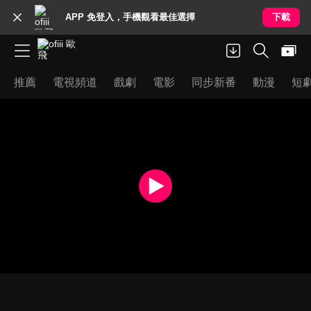
APP 免登入，手機觀看最佳選擇
下載
推薦
電視頻道
戲劇
電影
同步新番
動漫
短