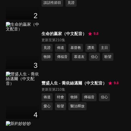
談話性節目
見證
2
生命的贏家（中文配音）
9.8
更新至第210集
見證
佈道
基督教
讚美
主日
牧師
傳福音
慕道友
信心
盼望
3
豐盛人生 - 喬依絲邁爾（中文配音）
9.8
更新至第210集
佈道
特會
牧師
傳福音
信心
愛心
盼望
醫治釋放
4