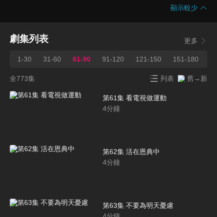
顯示較少
劇集列表
更多
1-30
31-60
61-90
91-120
121-150
151-180
1
全773集
列表
舊→新
第61集 看電視做運動
4
分鐘
第62集 活在恩典中
4
分鐘
第63集 不要為明天憂慮
4
分鐘