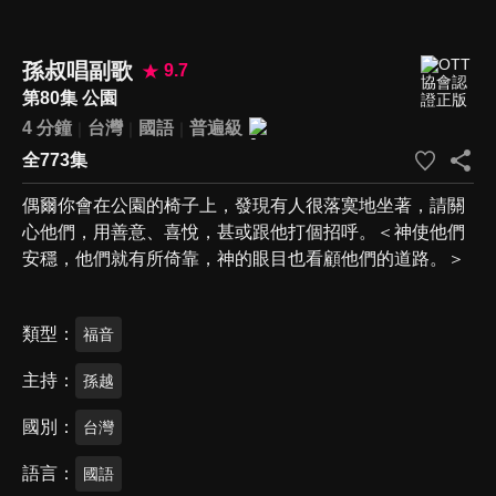
孫叔唱副歌
9.7
第80集 公園
4 分鐘
台灣
國語
普遍級
全773集
偶爾你會在公園的椅子上，發現有人很落寞地坐著，請關
心他們，用善意、喜悅，甚或跟他打個招呼。＜神使他們
安穩，他們就有所倚靠，神的眼目也看顧他們的道路。＞
類型
福音
主持
孫越
國別
台灣
語言
國語