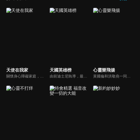
天使在我家
天國英雄榜
心靈樂飛揚
關懷身心障礙家庭，讓社會民眾對於基督教公益社福團體能有更多的認識。
由前迪士尼執導，最新最優質的福音動畫。舊約的人物、故事多而複雜該如何帶領孩子認識？透過精采有趣的動畫卡通，讓孩子能夠在淺移默化中輕鬆學習。
黃國倫和洪敬堯一同至心靈樂飛揚分享流行音樂和詩歌的不同處，兩人在節目中更分享影響他們或深具意義的歌曲，節目中演唱了我願意、每天愛你多一些、眼淚、愛是最美的事情、不住感謝不停讚美、愛常常喜樂等動人好聽的歌曲。