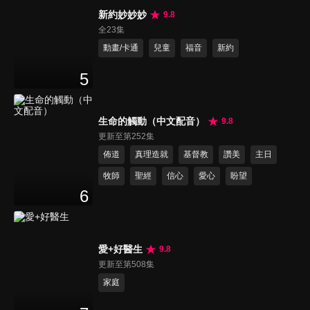
新約妙妙妙
9.8
全23集
動畫/卡通
兒童
福音
新約
5
生命的觸動（中文配音）
9.8
更新至第252集
佈道
真理造就
基督教
讚美
主日
牧師
聖經
信心
愛心
盼望
6
愛+好醫生
9.8
更新至第508集
家庭