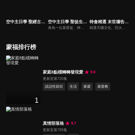
空中主日學 聖經古事今談
空中主日學 聖徒生命進深
特會精選 末世禱告運動
身為一位基督徒、神的兒女，不能只是在知識上認識這位父神，我們應該要全面認識祂，當我們越多認識祂的屬性，並且經歷祂的恩典，我們就對祂的信心就越加增，以至於在每天的生活中都能享受祂奇妙、豐盛的一切！
精選天國文化、烈火特會、超自然大能與使徒性教會等特會，幫助我們更加明白神的心意，好讓我們的生命能走在神的道路上進入命定。
蒙福排行榜
家庭8點檔轉轉發現愛
9.8
更新至第720集
談話性節目
生活
家庭
基督教
1
真情部落格
9.7
更新至第795集