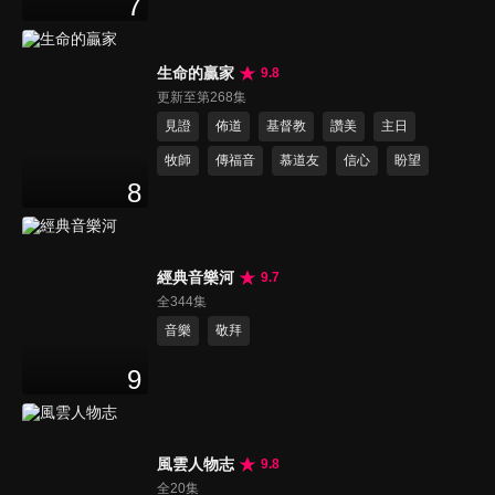
7
生命的贏家
9.8
更新至第268集
見證
佈道
基督教
讚美
主日
牧師
傳福音
慕道友
信心
盼望
8
經典音樂河
9.7
全344集
音樂
敬拜
9
風雲人物志
9.8
全20集