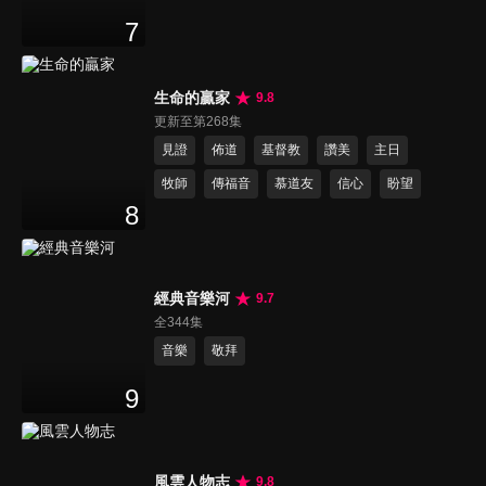
7
生命的贏家
9.8
更新至第268集
見證
佈道
基督教
讚美
主日
牧師
傳福音
慕道友
信心
盼望
8
經典音樂河
9.7
全344集
音樂
敬拜
9
風雲人物志
9.8