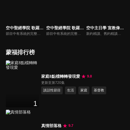
空中聖經學院 歌羅西書（吳榮滁）
空中聖經學院 歌羅西書（李建儒）
空中主日學 宣教偉人列傳
節目中有系統的完整講解聖經真理，邀請受過解經講道訓練的老師，按著正意分解真理的道，帶領弟兄姊妹更深的了解聖經的浩瀚與偉大。
節目中有系統的完整講解聖經真理，邀請受過解經講道訓練的老師，按著正意分解真理的道，帶領弟兄姊妹更深的了解聖經的浩瀚與偉大
新約精讀、舊約精讀、門徒造就、神學與教會歷史等主題系列，全方位裝備基督徒生命，教師與牧師精闢解析，幫助您更加明白聖經真理，走進神的心意。
蒙福排行榜
家庭8點檔轉轉發現愛
9.8
更新至第720集
談話性節目
生活
家庭
基督教
1
真情部落格
9.7