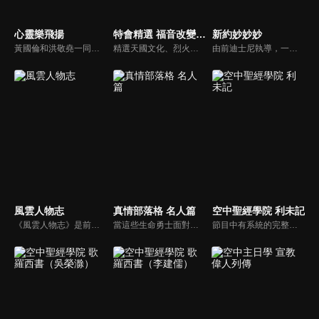
心靈樂飛揚
特會精選 福音改變一切的大能
新約妙妙妙
黃國倫和洪敬堯一同至心靈樂飛揚分享流行音樂和詩歌的不同處，兩人在節目中更分享影響他們或深具意義的歌曲，節目中演唱了我願意、每天愛你多一些、眼淚、愛是最美的事情、不住感謝不停讚美、愛常常喜樂等動人好聽的歌曲。
精選天國文化、烈火特會、超自然大能與使徒性教會等特會，幫助我們更加明白神的心意，好讓我們的生命能走在神的道路上進入命定。
由前迪士尼執導，一部傳述耶穌生平與門徒故事的動畫系列影片。故事背景均在兩千年前，雖然年代久遠，但是人類對生命的詮釋與內在真正的基本需求，卻始終未曾改變。人物性格、劇情、遭遇等情境雖然與今日景況相異，但是故事背後同樣都有一個亙古不移的共同主題－愛，以及關於愛的圓滿落實。
風雲人物志
真情部落格 名人篇
空中聖經學院 利未記
《風雲人物志》是前迪士尼導演執導的名人故事系列，讓孩子從世界名人身上學會堅持夢想、永不放棄。透過每一集完整介紹，不但可以幫助小朋友看見這些名人在各領域如何奉獻一生、造福人群，還能激勵他們效法美好的品德，進一步啟發他們對傳記文學的閱讀興趣。
當這些生命勇士面對自己生命中的難題時，選擇靠著信靠耶穌來勇敢勝過，這些可愛的基督徒們，願意把自己生命裡最黑暗軟弱的一面和大家分享，為的就是將來自天上那最美好的福分帶給人們，每一個有血有淚的生命見證，都是最震撼人心的蛻變，最深刻的真實。
節目中有系統的完整講解聖經真理，邀請受過解經講道訓練的老師，按著正意分解真理的道，帶領弟兄姊妹更深的了解聖經的浩瀚與偉大