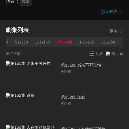
語言
國語
顯示較少
劇集列表
更多
1-90
91-120
121-150
151-180
181-210
211-240
24
全773集
列表
舊→新
第151集 老來不可任性
4
分鐘
第152集 道歉
4
分鐘