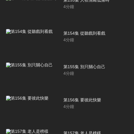
第153集 人在情緒低落時
4
分鐘
第154集 從聽戲到看戲
4
分鐘
第155集 別只關心自己
4
分鐘
第156集 要彼此快樂
4
分鐘
第157集 老人是榜樣