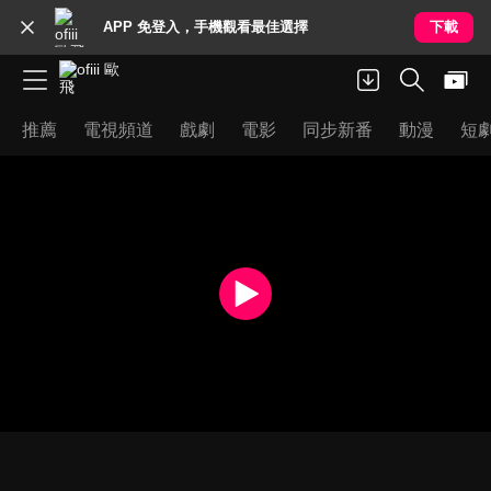
APP 免登入，手機觀看最佳選擇
下載
推薦
電視頻道
戲劇
電影
同步新番
動漫
短