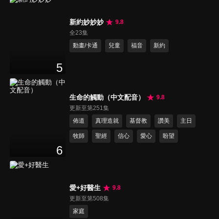
新約妙妙妙
9.8
全23集
動畫/卡通
兒童
福音
新約
5
生命的觸動（中文配音）
9.8
更新至第251集
佈道
真理造就
基督教
讚美
主日
牧師
聖經
信心
愛心
盼望
6
愛+好醫生
9.8
更新至第508集
家庭