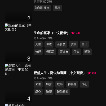
更新至第795集
談話性節目
見證
2
生命的贏家（中文配音）
9.8
更新至第209集
見證
佈道
基督教
讚美
主日
牧師
傳福音
慕道友
信心
盼望
3
豐盛人生 - 喬依絲邁爾（中文配音）
9.8
更新至第209集
佈道
特會
牧師
傳福音
信心
愛心
盼望
醫治釋放
4