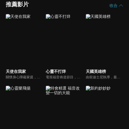
推薦影片
收合
天使在我家
心靈不打烊
天國英雄榜
關懷身心障礙家庭，讓社會民眾對於基督教公益社福團體能有更多的認識。
電視福音佈道節目，由前主播何戎主持，有別於以往的節目風格，將繼續提供最具平安與感動的心靈音樂饗宴。
由前迪士尼執導，最新最優質的福音動畫。舊約的人物、故事多而複雜該如何帶領孩子認識？透過精采有趣的動畫卡通，讓孩子能夠在淺移默化中輕鬆學習。