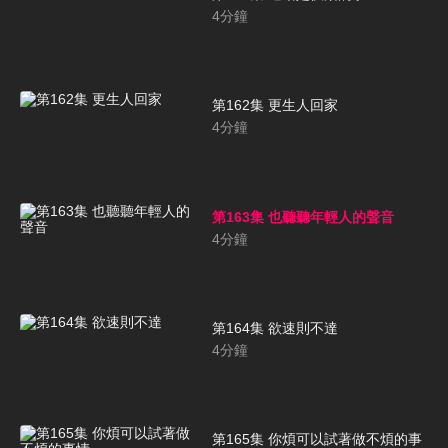
4
分鐘
第162集 更生人回家
4
分鐘
第163集 也聽聽年輕人的聲音
4
分鐘
第164集 欲速則不達
4
分鐘
第165集 你煩可以試著做不煩的事