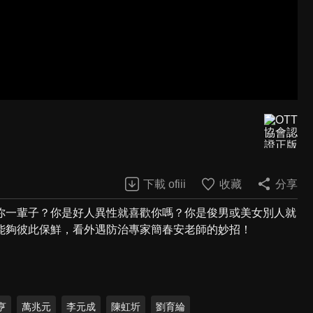
下載 ofiii
收藏
分享
你一輩子？你是好人異性就喜歡你嗎？你是俊男或美女別人就
能夠彼此保鮮，看外遇防治專家簡春安老師的妙招！
亨
萬兆元
李元成
陳虹圻
劉育綸