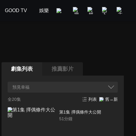
GOOD TV
娛樂
美食旅遊
新聞政論
汽車
劇集列表
推薦影片
預見幸福
全20集
列表
舊→新
第1集 擇偶條件大公開
51
分鐘