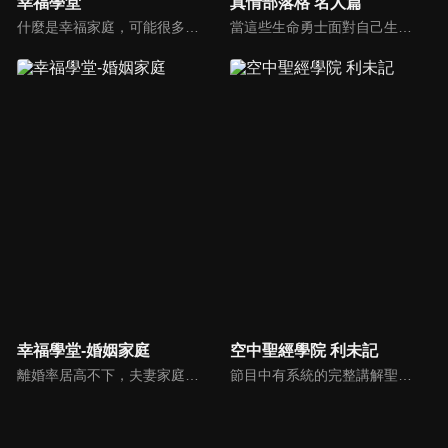
幸福學堂
真情部落格 名人篇
什麼是幸福家庭，可能很多人會覺得「幸福家庭」是天方夜譚，在這一集當中，簡老師要告訴您，如何跨越婚姻的顛簸之路，建立幸福家庭，且根據他多年輔導經驗，歸類出幸福家庭的特質，讓幸福家庭不是再是虛假的口號，而是能夠真實落實在生活當中。
當這些生命勇士面對自己生命中的難題時，選擇靠著信靠耶穌來勇敢勝過，這些可愛的基督徒們，願意把自己生命裡最黑暗軟弱的一面和大家分享，為的就是將來自天上那最美好的福分帶給人們，每一個有血有淚的生命見證，都是最震撼人心的蛻變，最深刻的真實。
幸福學堂-婚姻家庭
空中聖經學院 利未記
離婚率居高不下，夫妻家庭生活水深火熱並且疲乏無力。台灣真愛家庭協會副理事長延玲珍/邱維超夫婦以過去多年帶領夫妻營會的經驗，將夫妻成長課程搬上螢幕供全球華人使用。
節目中有系統的完整講解聖經真理，邀請受過解經講道訓練的老師，按著正意分解真理的道，帶領弟兄姊妹更深的了解聖經的浩瀚與偉大