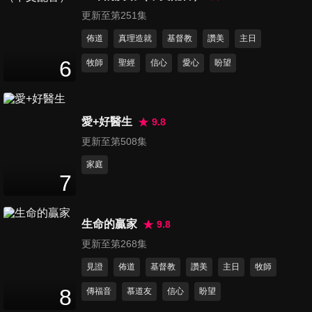
更新至第251集
佈道
真理造就
基督教
讚美
主日
第16集 愛情的黃金比例
6
牧師
聖經
信心
愛心
盼望
49
分鐘
愛+好醫生
9.8
第17集 婚姻裡的最佳主角
50
分鐘
更新至第508集
家庭
7
第18集 家務分工大智慧
49
分鐘
生命的贏家
9.8
更新至第268集
第19集 吵架的藝術（上）
見證
佈道
基督教
讚美
主日
牧師
50
分鐘
8
傳福音
慕道友
信心
盼望