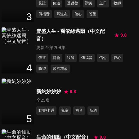
見證
佈道
基督教
讚美
主日
牧師
第11集 相愛為何還孤單？！
3
50
分鐘
傳福音
慕道友
信心
盼望
豐盛人生 - 喬依絲邁爾（中文配
9.8
第12集 婚後如何性福
音）
52
分鐘
更新至第209集
佈道
特會
牧師
傳福音
信心
愛心
4
盼望
醫治釋放
第13集 生子樂無窮？！
50
分鐘
新約妙妙妙
9.8
全23集
第14集 婚前抉擇的難題
49
分鐘
動畫/卡通
兒童
福音
新約
5
第15集 你給對了愛嗎？
生命的觸動（中文配音）
9.8
51
分鐘