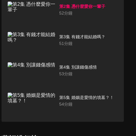
第2集 憑什麼愛你一輩子
52
分鐘
第3集 有錢才能結婚嗎？
51
分鐘
第4集 別讓錢傷感情
53
分鐘
第5集 婚姻是愛情的墳墓？！
54
分鐘
第6集 城裡城外看婚姻（上）
52
分鐘