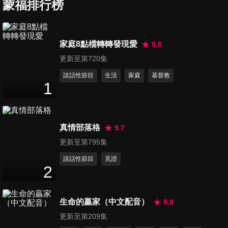
蒙福排行榜
第7集 城裡城外看婚姻（下）
家庭8點檔轉轉發現愛
9.8
53
分鐘
更新至第720集
談話性節目
生活
家庭
基督教
1
第8集 男女真是大不同嗎？
49
分鐘
真情部落格
9.7
第9集 個性與幸福有關係？！
更新至第795集
49
分鐘
談話性節目
見證
2
第10集 當醋罈子打翻時
52
分鐘
生命的贏家（中文配音）
9.8
更新至第209集