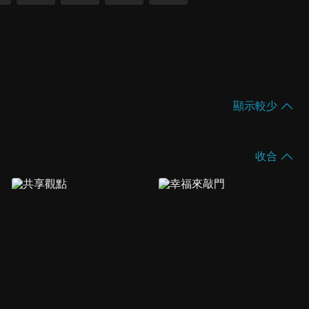
顯示較少
收合