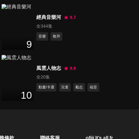
第20集 吵架的藝術（下）
49
分鐘
經典音樂河
9.7
全344集
音樂
敬拜
9
風雲人物志
9.8
全20集
動畫/卡通
兒童
勵志
福音
10
務條款
聯絡客服
ofiii lt’s all free