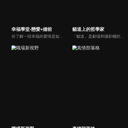
幸福學堂-戀愛+婚前
貓道上的哲學家
你了解一段幸福的愛情是如何發展出來的嗎？你對你心中那一個對象，到底是愛還是喜歡？難道喜歡跟愛差距很大嗎？讓我們的大師來消除你心中的疑惑。
「貓道」是劇場和攝影棚的象徵，而孩子是天生的哲學家，他們進入攝影棚中的小劇場思考、對話，並且從貓道上看下來，總是會有不同視角，故片名為《貓道上的哲學家》，在GOOD TV播出。