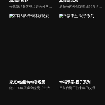
職場新視野
真情部落格
每集邀請各界職場菁英分享心路歷程與觀點，喬美倫老師也透過主題性的真理論述，幫助你我走入合神心意的職場文化。
廣受海內外觀眾歡迎的真情部落格，是以見證故事為主軸的訪談節目，由知名主播夏嘉璐主持，莊信德牧師、黃國倫牧師回應，來賓在節目中自在的暢談自己的生命歷程，這些最真實的生命見證也幫助許多人走出低谷。
家庭8點檔轉轉發現愛
幸福學堂-親子系列
繼2020年榮獲金鐘獎「生活風格節目主持人獎」，2021年再度入圍，從真理出發的家庭談話性節目，針對現代婚姻家庭議題讓您輕鬆掌握關注方向。
目前台灣正值中年的父母，是經過努力且經歷經濟缺乏到富有的高教育水準一代，但又深受權威父母教育之苦。雖希望能成為子女可溝通的朋友，也愛之深地擔心孩子行為是屬正常或偏差？是父母反應過度嗎？或放著不管…萬一孩子變壞了怎麼辦？讓老師來解難題...