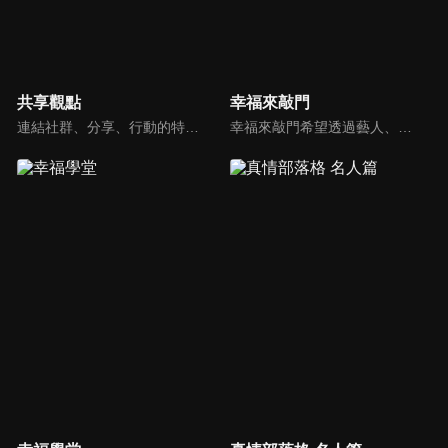
共享觀點
幸福來敲門
連結社群、分享、行動的特色，運用講道學的架構，談論包含基要真理、生活話題及神學裝備三大面向主題。身為第六代基督徒，從小在教會中長大的周巽正，與第一代基督徒的廖文華，背景及生活經歷都不同，在節目中以輕鬆對談的方式，貢獻出不同角度的觀點。
幸福來敲門希望透過藝人、觀眾、夫妻來賓的經驗分享以及專家解析：傳遞聖經中的家庭價值觀，提供現代人面臨婚姻與家庭各種狀況接踵而來時的答案，並且邀請上帝成為每個家庭的主人。