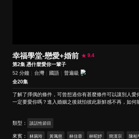
幸福學堂-戀愛+婚前
9.4
第2集 憑什麼愛你一輩子
52 分鐘
台灣
國語
普遍級
全20集
了解了擇偶的條件，可曾想過你有甚麼條件可以讓別人愛
一定要愛你嗎？進入婚姻之後就怕彼此新鮮感不再，如何
類型
談話性節目
來賓
林琬玲
黃珮慈
林佳蓉
林昭妤
簡漢宗
陳柏