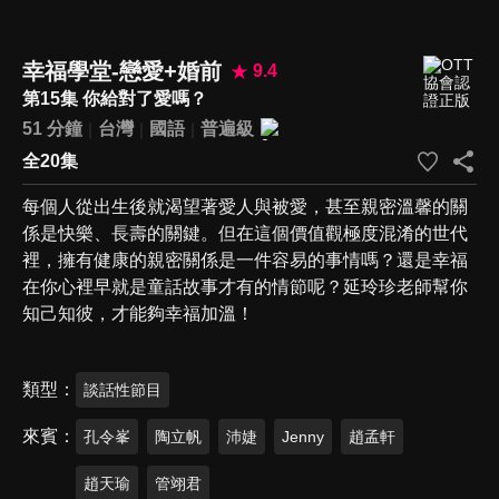
幸福學堂-戀愛+婚前
9.4
第15集 你給對了愛嗎？
51 分鐘
台灣
國語
普遍級
全20集
每個人從出生後就渴望著愛人與被愛，甚至親密溫馨的關
係是快樂、長壽的關鍵。但在這個價值觀極度混淆的世代
裡，擁有健康的親密關係是一件容易的事情嗎？還是幸福
在你心裡早就是童話故事才有的情節呢？延玲珍老師幫你
知己知彼，才能夠幸福加溫！
類型
談話性節目
來賓
孔令峯
陶立帆
沛婕
Jenny
趙孟軒
趙天瑜
管翊君