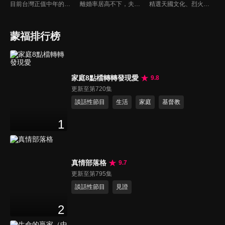
目前台灣正值中年的父母，是經過努力且經歷經濟缺乏到富有的高教育水準一代，但又深受權威父母教育之苦。雖希望能成為子女可溝通的朋友，也愛之深地擔心孩子行為是屬正常或偏差？是父母反應過度嗎？或放著不管…萬一孩子變壞了怎麼辦？讓老師來解難題...
離婚率居高不下，夫妻家庭生活水深火熱並且疲乏無力。台灣真愛家庭協會副理事長延玲珍/邱維超夫婦以過去多年帶領夫妻營會的經驗，將夫妻成長課程搬上螢幕供全球華人使用。
精選天國文化、烈火特會、超自然大能與使徒性教會等特會，幫助我們更加明白神的心意，好讓我們的生命能走在神的道路上進入命定。
蒙福排行榜
家庭8點檔轉轉發現愛
9.8
更新至第720集
談話性節目
生活
家庭
基督教
1
真情部落格
9.7
更新至第795集
談話性節目
見證
2