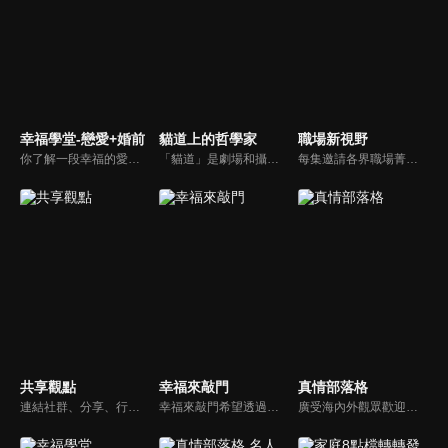
幸福學堂-戀愛+婚前
貓道上的哲學家
職場新視野
你了解一段幸福的愛情是如何發展出來的嗎？你對你心中那一個對象，到底是愛還是喜歡？難道喜歡跟愛差距很大嗎？讓我們的大師來消除你心中的疑惑。
「貓道」是劇場和攝影棚的象徵，而孩子是天生的哲學家，他們進入攝影棚中的小劇場思考、對話，並且從貓道上看下來，總是會有不同視角，故片名為《貓道上的哲學家》，在GOOD TV播出。
每集邀請各界職場菁英分享心路歷程與觀點，喬美倫老師也透過主題性的真理論述，幫助你我走入合神心意的職場文化。
共享觀點
幸福來敲門
真情部落格
連結社群、分享、行動的特色，運用講道學的架構，談論包含基要真理、生活話題及神學裝備三大面向主題。身為第六代基督徒，從小在教會中長大的周巽正，與第一代基督徒的廖文華，背景及生活經歷都不同，在節目中以輕鬆對談的方式，貢獻出不同角度的觀點。
幸福來敲門希望透過藝人、觀眾、夫妻來賓的經驗分享以及專家解析：傳遞聖經中的家庭價值觀，提供現代人面臨婚姻與家庭各種狀況接踵而來時的答案，並且邀請上帝成為每個家庭的主人。
廣受海內外觀眾歡迎的真情部落格，是以見證故事為主軸的訪談節目，由知名主播夏嘉璐主持，莊信德牧師、黃國倫牧師回應，來賓在節目中自在的暢談自己的生命歷程，這些最真實的生命見證也幫助許多人走出低谷。