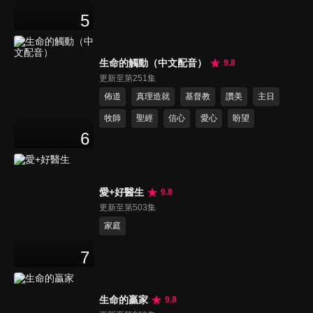
5
生命的觸動（中文配音）
9.8
更新至第251集
佈道
真理造就
基督教
讚美
主日
牧師
聖經
信心
愛心
盼望
6
愛+好醫生
9.8
更新至第503集
家庭
7
生命的贏家
9.8