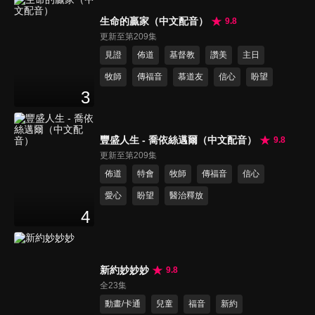
生命的贏家（中文配音）
9.8
更新至第209集
見證
佈道
基督教
讚美
主日
牧師
傳福音
慕道友
信心
盼望
3
豐盛人生 - 喬依絲邁爾（中文配音）
9.8
更新至第209集
佈道
特會
牧師
傳福音
信心
愛心
盼望
醫治釋放
4
新約妙妙妙
9.8
全23集
動畫/卡通
兒童
福音
新約