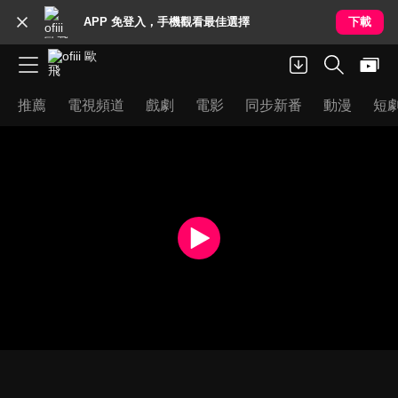
APP 免登入，手機觀看最佳選擇
下載
推薦
電視頻道
戲劇
電影
同步新番
動漫
短