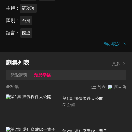
主持
延玲珍
國別
台灣
語言
國語
顯示較少
劇集列表
更多
戀愛講義
預見幸福
全20集
列表
舊→新
第1集 擇偶條件大公開
51
分鐘
第2集 憑什麼愛你一輩子