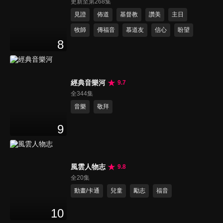
更新至第268集
見證
佈道
基督教
讚美
主日
牧師
傳福音
慕道友
信心
盼望
8
經典音樂河
9.7
全344集
音樂
敬拜
9
風雲人物志
9.8
全20集
動畫/卡通
兒童
勵志
福音
10