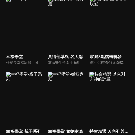
幸福學堂
真情部落格 名人篇
家庭8點檔轉轉發現愛
什麼是幸福家庭，可能很多人會覺得「幸福家庭」是天方夜譚，在這一集當中，簡老師要告訴您，如何跨越婚姻的顛簸之路，建立幸福家庭，且根據他多年輔導經驗，歸類出幸福家庭的特質，讓幸福家庭不是再是虛假的口號，而是能夠真實落實在生活當中。
當這些生命勇士面對自己生命中的難題時，選擇靠著信靠耶穌來勇敢勝過，這些可愛的基督徒們，願意把自己生命裡最黑暗軟弱的一面和大家分享，為的就是將來自天上那最美好的福分帶給人們，每一個有血有淚的生命見證，都是最震撼人心的蛻變，最深刻的真實。
繼2020年榮獲金鐘獎「生活風格節目主持人獎」，2021年再度入圍，從真理出發的家庭談話性節目，針對現代婚姻家庭議題讓您輕鬆掌握關注方向。
幸福學堂-親子系列
幸福學堂-婚姻家庭
特會精選 以色列與神的計畫