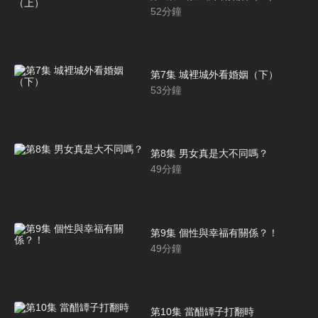
52
分鐘
第7集 城裡城外看婚姻（下）
53
分鐘
第8集 男女真是大不同嗎？
49
分鐘
第9集 個性與幸福有關係？！
49
分鐘
第10集 當醋罈子打翻時