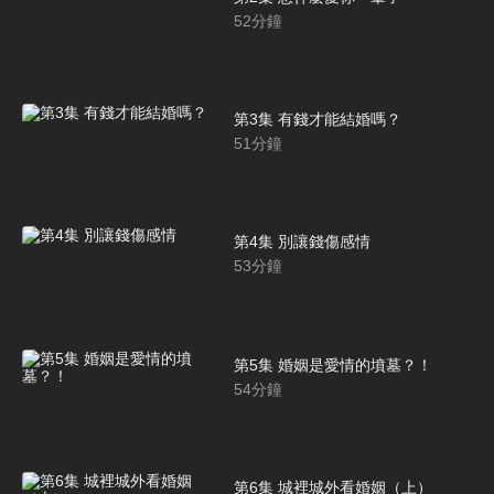
52
分鐘
第3集 有錢才能結婚嗎？
51
分鐘
第4集 別讓錢傷感情
53
分鐘
第5集 婚姻是愛情的墳墓？！
54
分鐘
第6集 城裡城外看婚姻（上）