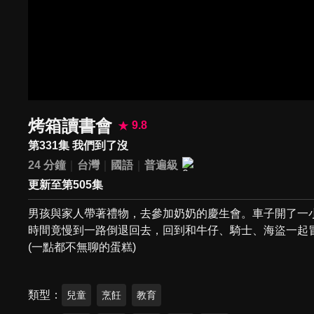
烤箱讀書會
9.8
第331集 我們到了沒
24 分鐘
台灣
國語
普遍級
更新至第505集
男孩與家人帶著禮物，去參加奶奶的慶生會。車子開了一小
時間竟慢到一路倒退回去，回到和牛仔、騎士、海盜一起冒
(一點都不無聊的蛋糕)
類型
兒童
烹飪
教育