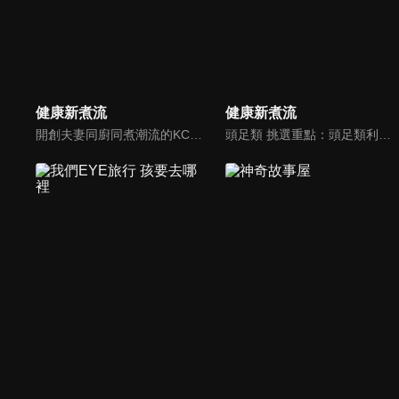
健康新煮流
健康新煮流
開創夫妻同廚同煮潮流的KC夫婦，繼《健康醫食代》後，走出攝影棚，帶大家全台走透透，發掘上帝賞賜的美味食材，內容融合新加坡南洋風和客家純樸味，加上台灣獨特的閩南風情，互相激盪交織出的火花，打造出獨一無二的美食節目。
頭足類 挑選重點：頭足類利用清洗時去除內臟可以降低膽固醇的攝取。挑選雙眼清澈明亮，眼球稍微凸出，肉質結實有彈性為佳。身體具透明感，觸腕或是吸盤一碰到活體就會吸附住便是新鮮的。