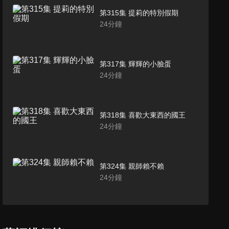
第315集 提莉的特別假期
24
分鐘
第317集 輝輝的小臉蛋
24
分鐘
第318集 喜歡大東西的國王
24
分鐘
第324集 親師賴不賴
24
分鐘
第325集 安心運動不受傷
24
分鐘