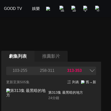
GOOD TV
娛樂
美食旅遊
新聞政論
汽車
劇集列表
推薦影片
103-255
258-311
313-353
更新至第505集
列表
舊→新
第313集 最黑暗的地方
24
分鐘