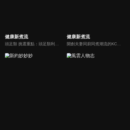
健康新煮流
健康新煮流
頭足類 挑選重點：頭足類利用清洗時去除內臟可以降低膽固醇的攝取。挑選雙眼清澈明亮，眼球稍微凸出，肉質結實有彈性為佳。身體具透明感，觸腕或是吸盤一碰到活體就會吸附住便是新鮮的。
開創夫妻同廚同煮潮流的KC夫婦，繼《健康醫食代》後，走出攝影棚，帶大家全台走透透，發掘上帝賞賜的美味食材，內容融合新加坡南洋風和客家純樸味，加上台灣獨特的閩南風情，互相激盪交織出的火花，打造出獨一無二的美食節目。