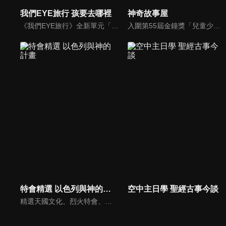
我們EYE旅行 孩要去哪裡
神奇故事屋
《我們EYE旅行》全新單元「孩要去哪裡」除了介紹適合親子同遊的景點外，並結合社會關懷，強調家庭的溫暖與愛的感動，期盼透過旅遊為弱勢孩童創造美好回憶，一圓他們的夢想。
入圍第55屆金鐘獎「兒童少年節目獎」，神奇故事屋將書內場景帶到戶外，帶領孩子認識台灣人文歷史、農作特產及在地文化。
特會精選 以色列與神的計畫
空中主日學 聖經古事今談
精選天國文化、烈火特會、超自然大能與使徒性教會等特會，幫助我們更加明白神的心意，好讓我們的生命能走在神的道路上進入命定。