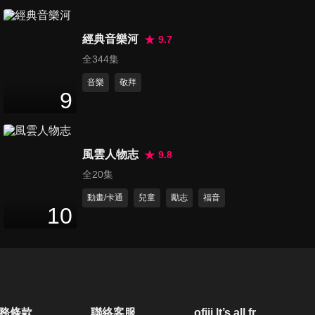
第339集 無所事事的美好一天
24
分鐘
經典音樂河
9.7
全344集
音樂
敬拜
第340集 古利和古拉種南瓜
9
23
分鐘
風雲人物志
9.8
第341集 兔子家的兒童節
全20集
24
分鐘
動畫/卡通
兒童
勵志
福音
10
第342集 我在礦山的童年
24
分鐘
第345集 媽媽的祈禱
務條款
聯絡客服
ofiii lt’s all free