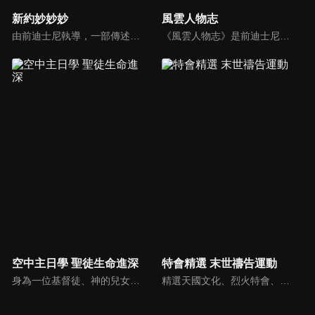
新約妙妙妙
風雲人物志
由前迪士尼執導，一部傳述耶穌生平與門徒故事的動畫系列影片。故事背景均在兩千年前，雖然年代久遠，但是人類對生命的詮釋與內在真正的基本需求，卻始終未曾改變。人物性格、劇情、遭遇等情境雖然與今日景況相異，但是故事背後同樣都有一個亙古不移的共同主題－愛，以及關於愛的圓滿落實。
《風雲人物志》是前迪士尼導演執導的名人故事系列，讓孩子從世界名人身上學會堅持夢想、永不放棄。透過每一集完整介紹，不但可以幫助小朋友看見這些名人在各領域如何奉獻一生、造福人群，還能激勵他們效法美好的品德，進一步啟發他們對傳記文學的閱讀興趣。
空中主日學 聖徒生命進深
特會精選 末世禱告運動
身為一位基督徒、神的兒女，不能只是在知識上認識這位父神，我們應該要全面認識祂，當我們越多認識祂的屬性，並且經歷祂的恩典，我們就對祂的信心就越加增，以至於在每天的生活中都能享受祂奇妙、豐盛的一切！
精選天國文化、烈火特會、超自然大能與使徒性教會等特會，幫助我們更加明白神的心意，好讓我們的生命能走在神的道路上進入命定。