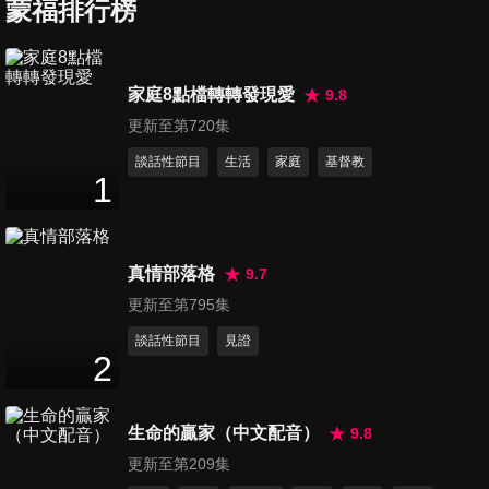
蒙福排行榜
第326集 霸凌應對指南
家庭8點檔轉轉發現愛
9.8
24
分鐘
更新至第720集
談話性節目
生活
家庭
基督教
1
第327集 騎著恐龍去上學
24
分鐘
真情部落格
9.7
第328集 我沒有要把你吃掉
更新至第795集
23
分鐘
談話性節目
見證
2
第329集 白鴨
生命的贏家（中文配音）
9.8
24
分鐘
更新至第209集