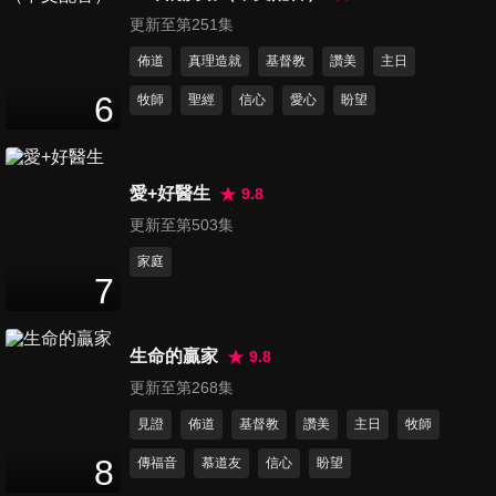
24
分鐘
更新至第251集
佈道
真理造就
基督教
讚美
主日
第335集 豬古力的跨年願望
6
牧師
聖經
信心
愛心
盼望
24
分鐘
愛+好醫生
9.8
第336集 活著
24
分鐘
更新至第503集
家庭
7
第337集 小鈕扣
24
分鐘
生命的贏家
9.8
更新至第268集
第338集 狐狸馬可與鹿角船
見證
佈道
基督教
讚美
主日
牧師
24
分鐘
8
傳福音
慕道友
信心
盼望