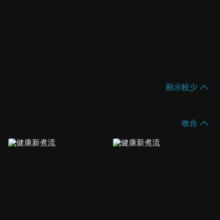
顯示較少
收合