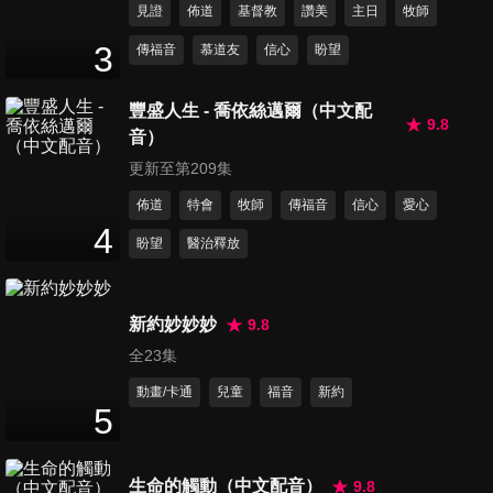
見證
佈道
基督教
讚美
主日
牧師
第330集 小班
3
傳福音
慕道友
信心
盼望
24
分鐘
豐盛人生 - 喬依絲邁爾（中文配
9.8
音）
第331集 我們到了沒
24
分鐘
更新至第209集
佈道
特會
牧師
傳福音
信心
愛心
4
盼望
醫治釋放
第332集 歡迎光臨我的展覽
24
分鐘
新約妙妙妙
9.8
全23集
第333集 小樹苗大世界
24
分鐘
動畫/卡通
兒童
福音
新約
5
第334集 屋頂上的貓
生命的觸動（中文配音）
9.8