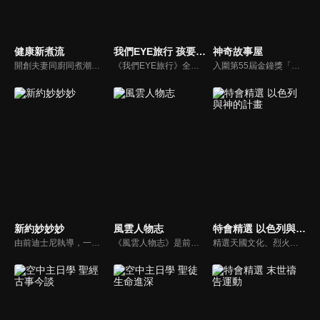
健康新煮流
我們EYE旅行 孩要去哪裡
神奇故事屋
開創夫妻同廚同煮潮流的KC夫婦，繼《健康醫食代》後，走出攝影棚，帶大家全台走透透，發掘上帝賞賜的美味食材，內容融合新加坡南洋風和客家純樸味，加上台灣獨特的閩南風情，互相激盪交織出的火花，打造出獨一無二的美食節目。
《我們EYE旅行》全新單元「孩要去哪裡」除了介紹適合親子同遊的景點外，並結合社會關懷，強調家庭的溫暖與愛的感動，期盼透過旅遊為弱勢孩童創造美好回憶，一圓他們的夢想。
入圍第55屆金鐘獎「兒童少年節目獎」，神奇故事屋將書內場景帶到戶外，帶領孩子認識台灣人文歷史、農作特產及在地文化。
新約妙妙妙
風雲人物志
特會精選 以色列與神的計畫
由前迪士尼執導，一部傳述耶穌生平與門徒故事的動畫系列影片。故事背景均在兩千年前，雖然年代久遠，但是人類對生命的詮釋與內在真正的基本需求，卻始終未曾改變。人物性格、劇情、遭遇等情境雖然與今日景況相異，但是故事背後同樣都有一個亙古不移的共同主題－愛，以及關於愛的圓滿落實。
《風雲人物志》是前迪士尼導演執導的名人故事系列，讓孩子從世界名人身上學會堅持夢想、永不放棄。透過每一集完整介紹，不但可以幫助小朋友看見這些名人在各領域如何奉獻一生、造福人群，還能激勵他們效法美好的品德，進一步啟發他們對傳記文學的閱讀興趣。
精選天國文化、烈火特會、超自然大能與使徒性教會等特會，幫助我們更加明白神的心意，好讓我們的生命能走在神的道路上進入命定。