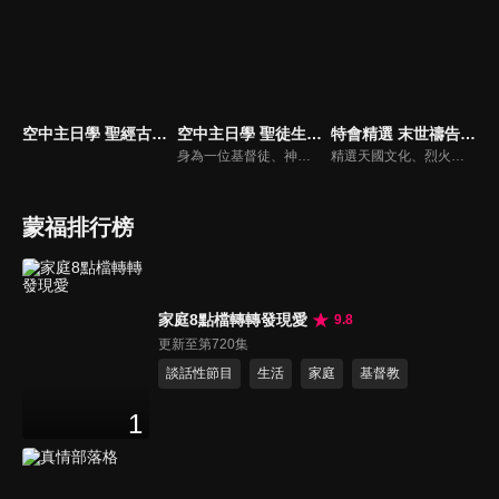
空中主日學 聖經古事今談
空中主日學 聖徒生命進深
特會精選 末世禱告運動
身為一位基督徒、神的兒女，不能只是在知識上認識這位父神，我們應該要全面認識祂，當我們越多認識祂的屬性，並且經歷祂的恩典，我們就對祂的信心就越加增，以至於在每天的生活中都能享受祂奇妙、豐盛的一切！
精選天國文化、烈火特會、超自然大能與使徒性教會等特會，幫助我們更加明白神的心意，好讓我們的生命能走在神的道路上進入命定。
蒙福排行榜
家庭8點檔轉轉發現愛
9.8
更新至第720集
談話性節目
生活
家庭
基督教
1