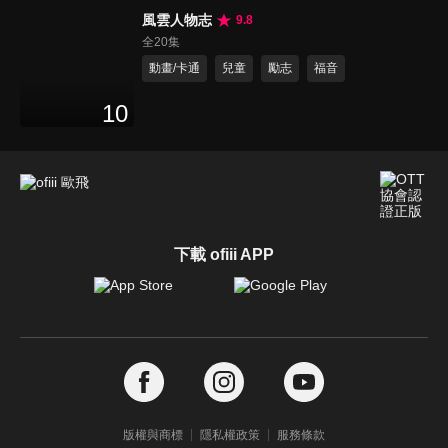
風雲人物志
9.8
全20集
動畫/卡通
兒童
勵志
福音
10
下載 ofiii APP
版權與商標
隱私權政策
服務條款