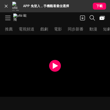
APP 免登入，手機觀看最佳選擇
下載
推薦
電視頻道
戲劇
電影
同步新番
動漫
短