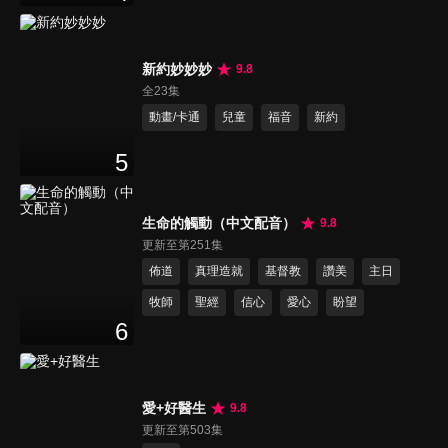
新約妙妙妙
9.8
全23集
動畫/卡通
兒童
福音
新約
5
生命的觸動（中文配音）
9.8
更新至第251集
佈道
真理造就
基督教
讚美
主日
牧師
聖經
信心
愛心
盼望
6
愛+好醫生
9.8
更新至第503集