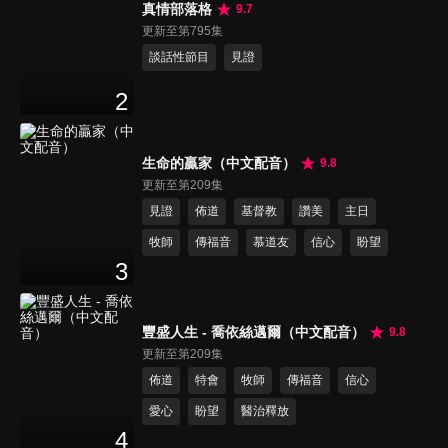
真情部落格
9.7
更新至第795集
談話性節目
見證
2
生命的贏家（中文配音）
9.8
更新至第209集
見證
佈道
基督教
讚美
主日
牧師
傳福音
慕道友
信心
盼望
3
豐盛人生 - 喬依絲邁爾（中文配音）
9.8
更新至第209集
佈道
特會
牧師
傳福音
信心
愛心
盼望
醫治釋放
4