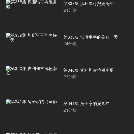
第338集 狐狸馬可與鹿角船
24
分鐘
第339集 無所事事的美好一天
24
分鐘
第340集 古利和古拉種南瓜
23
分鐘
第341集 兔子家的兒童節
24
分鐘