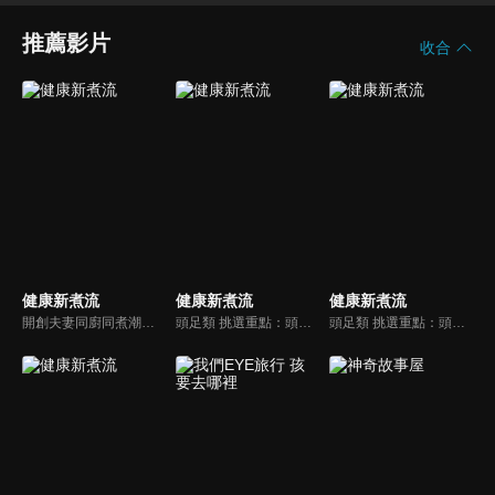
推薦影片
收合
健康新煮流
健康新煮流
健康新煮流
開創夫妻同廚同煮潮流的KC夫婦，繼《健康醫食代》後，走出攝影棚，帶大家全台走透透，發掘上帝賞賜的美味食材，內容融合新加坡南洋風和客家純樸味，加上台灣獨特的閩南風情，互相激盪交織出的火花，打造出獨一無二的美食節目。
頭足類 挑選重點：頭足類利用清洗時去除內臟可以降低膽固醇的攝取。挑選雙眼清澈明亮，眼球稍微凸出，肉質結實有彈性為佳。身體具透明感，觸腕或是吸盤一碰到活體就會吸附住便是新鮮的。
頭足類 挑選重點：頭足類利用清洗時去除內臟可以降低膽固醇的攝取。挑選雙眼清澈明亮，眼球稍微凸出，肉質結實有彈性為佳。身體具透明感，觸腕或是吸盤一碰到活體就會吸附住便是新鮮的。