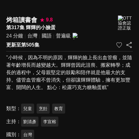
烤箱讀書會
9.8
第317集 輝輝的小臉蛋
24 分鐘
台灣
國語
普遍級
更新至第505集
"小時候，因為不明的原因，輝輝的臉上長出血管瘤，並隨
著年齡增長而越變越大。輝輝曾因此沮喪、搬家轉學；成
長的過程中，父母親堅定的鼓勵和陪伴就是他最大的支
持。儘管血管瘤不曾消失，但卻讓輝輝體驗，擁有更加豐
富、開闊的人生。 點心：松露巧克力糖釉蛋糕"
類型
兒童
烹飪
教育
主持
劉清彥
李宣榕
國別
台灣