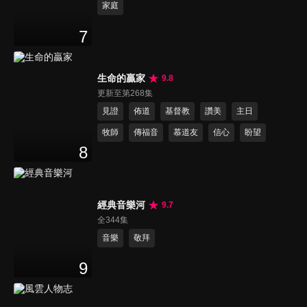
家庭
7
生命的贏家
9.8
更新至第268集
見證
佈道
基督教
讚美
主日
牧師
傳福音
慕道友
信心
盼望
8
經典音樂河
9.7
全344集
音樂
敬拜
9