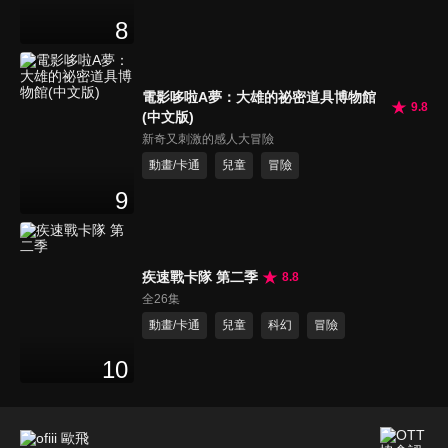
8
電影哆啦A夢：大雄的祕密道具博物館
9.8
(中文版)
新奇又刺激的感人大冒險
動畫/卡通
兒童
冒險
9
疾速戰卡隊 第二季
8.8
全26集
動畫/卡通
兒童
科幻
冒險
10