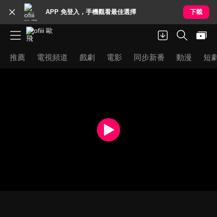
APP 免登入，手機觀看最佳選擇
下載
推薦
電視頻道
戲劇
電影
同步新番
動漫
短