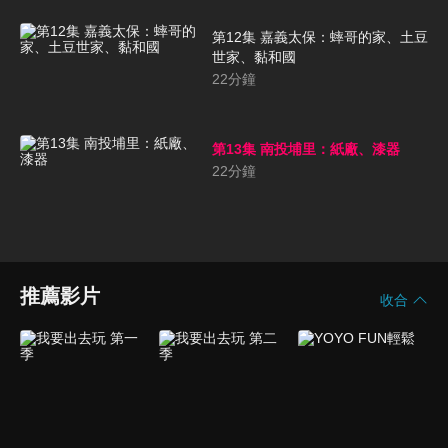
第12集 嘉義太保：蟀哥的家、土豆
世家、黏和國
22
分鐘
第13集 南投埔里：紙廠、漆器
22
分鐘
推薦影片
收合