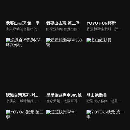
我要出去玩 第一季
我要出去玩 第二季
YOYO FUN輕鬆
由東森幼幼台推出的的兒童旅遊性節目「我要出去玩」，要帶小朋友四處參觀，欣賞台灣美景名勝、人文自然及歷史文物物等，節目結合了知性及趣味，所提供的遊玩資訊，也能做為全國家長親子出遊的參考，繼而鼓勵更多的父母在假日時，帶著孩子一起出去玩，促進親子交流。
由東森幼幼台推出的的兒童旅遊性節目「我要出去玩」，要帶小朋友四處參觀，欣賞台灣美景名勝、人文自然及歷史文物物等，節目結合了知性及趣味，所提供的遊玩資訊，也能做為全國家長親子出遊的參考，繼而鼓勵更多的父母在假日時，帶著孩子一起出去玩，促進親子交流。
香蕉和蝴蝶來到一所有「蛙蛙國」之稱的台北縣瑞柑國小，首先兩人必須先通過每個星期的英文對話通關密語。學校特地讓通關密語貼滿了校園的各個角落，學童可以常常複習，也因此讓學生在英語朗讀比賽中屢創佳績！
認識台灣系列-球球跟你玩
星星旅遊專車369號
登山總動員
小朋友，球球姐姐，就是最喜歡汽球的姊姊喔，所以大家都叫我球球姊姊，而球球姐姐會帶大家去台灣各地不同的地方玩！
從今天起，太陽哥哥以及彩虹姐姐將隨著各地的星星小天使，一個玩遍全台灣，一起認為台灣369個鄉鎮。
歡迎大小夥伴一起登山總動員！ 「山是最天然的遊樂場，孩子則是小小冒險王，在這場山林冒險裡，孩子如何想像路途上的未知、經驗每一個的相遇？」節目每一集邀請兩位小小山友，依據他們想嘗試的主題、想探索的山林，為小山友們打造一場山林冒險，讓他們在之中盡情探險、遊玩、分享旅途上各式各樣的發現，以自然為出發，展開不同的歷程！