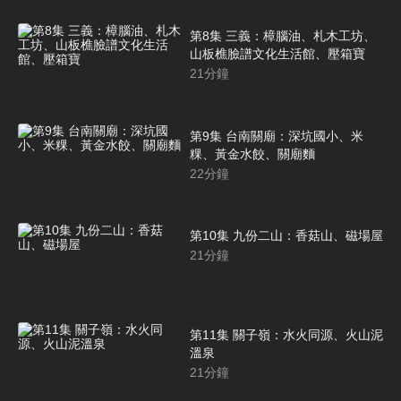
第8集 三義：樟腦油、札木工坊、
山板樵臉譜文化生活館、壓箱寶
21
分鐘
第9集 台南關廟：深坑國小、米
粿、黃金水餃、關廟麵
22
分鐘
第10集 九份二山：香菇山、磁場屋
21
分鐘
第11集 關子嶺：水火同源、火山泥
溫泉
21
分鐘