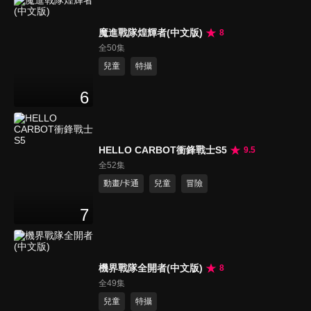
魔進戰隊煌輝者(中文版)
8
全50集
兒童
特攝
6
HELLO CARBOT衝鋒戰士S5
9.5
全52集
動畫/卡通
兒童
冒險
7
機界戰隊全開者(中文版)
8
全49集
兒童
特攝