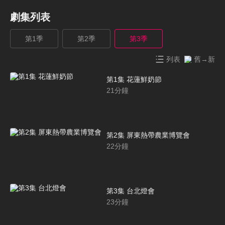
劇集列表
第1季
第2季
第3季
列表
舊→新
第1集 花蓮鮮奶節
21
分鐘
第2集 屏東熱帶農業博覽會
22
分鐘
第3集 台北燈會
23
分鐘