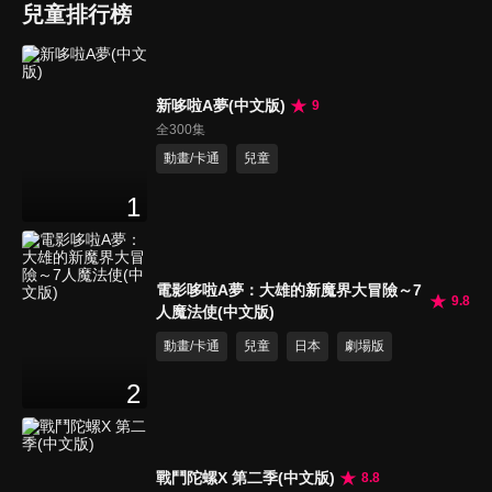
兒童排行榜
新哆啦A夢(中文版)
9
全300集
動畫/卡通
兒童
1
電影哆啦A夢：大雄的新魔界大冒險～7
9.8
人魔法使(中文版)
動畫/卡通
兒童
日本
劇場版
2
戰鬥陀螺X 第二季(中文版)
8.8