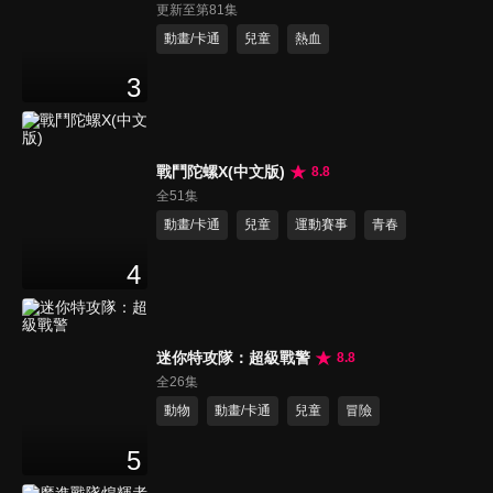
更新至第81集
動畫/卡通
兒童
熱血
3
戰鬥陀螺X(中文版)
8.8
全51集
動畫/卡通
兒童
運動賽事
青春
4
迷你特攻隊：超級戰警
8.8
全26集
動物
動畫/卡通
兒童
冒險
5