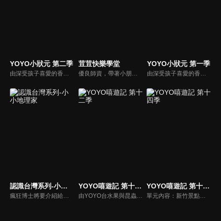
YOYO小狀元 第二季
荳荳快樂學堂
YOYO小狀元 第一季
由深受孩子喜愛的香蕉哥哥林掄元遍訪全台，帶領小朋友認識台灣各地的技藝達人，介紹日常生活中息息相關的行業。
優良師資，帶著小朋友發揮創意，做出漂亮有趣的作品。
由深受孩子喜愛的香蕉哥哥林掄元遍訪全台，帶領小朋友認識台灣各地的技藝達人，介紹日常生活中息息相關的行業。
認識台灣系列-小小地理家
YOYO嘻遊記 第十二季
YOYO嘻遊記 第十四季
瘋狂博士將要介紹給小朋友認識的是「什麼是板塊」！在瘋狂地理劇單元中，小可愛、小迷糊、和小淘氣三個小精靈不知道什麼是板塊，為了這個事情吵架，這時科學飛俠哥哥出現為他們解答，讓她們收穫豐富，將用圖卡來讓小朋友瞭解地殼的行程及板塊運動，讓大家更瞭解台灣形成時候的小秘密。
由YOYO台水果與昆蟲家族的哥哥姊姊們輪番上陣，帶著電視機前面的大朋友小朋友們，一起找尋最好吃最好玩的地點！輕鬆有趣的節目內容，你千萬不要錯過喔！
單元內容：新竹景點。小叮噹科學園區、消防博物館、ＱＱ圓、綠世界生態農場。由YOYO台水果與昆蟲家族的哥哥姊姊們輪番上陣，帶著大朋友小朋友們，一起找尋最好吃最好玩的地點！