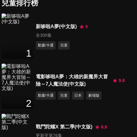
兒童排行榜
第36集 炫彩番茄畫
11
分鐘
新哆啦A夢(中文版)
9
全300集
第37集 黏土可口玉米
11
分鐘
動畫/卡通
兒童
1
第38集 拼貼畫夜空星星
11
分鐘
電影哆啦A夢：大雄的新魔界大冒
9.8
險～7人魔法使(中文版)
動畫/卡通
兒童
日本
劇場版
第39集 拼貼畫城堡
2
11
分鐘
戰鬥陀螺X 第二季(中文版)
8.8
第40集 撕貼畫兔子
更新至第76集
10
分鐘