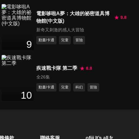
11
分鐘
電影哆啦A夢：大雄的祕密道具博
9.8
物館(中文版)
第50集 飛翔小昆蟲
新奇又刺激的感人大冒險
10
分鐘
動畫/卡通
兒童
冒險
9
第51集 蠶寶寶
11
分鐘
疾速戰卡隊 第二季
8.8
全26集
第52集 貝殼花園
動畫/卡通
兒童
科幻
冒險
10
10
分鐘
第53集 泡泡作畫
11
分鐘
務條款
聯絡客服
ofiii lt’s all free