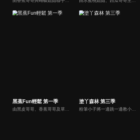
由香蕉哥哥與蝴蝶姐姐聯手出擊，透過圖畫、音樂、故事等方式，開啟小朋友無限潛能，讓小朋友在遊戲中自然學習，還有粉筆小子教大家用簡單線條畫出有趣的圖形；「塗ㄚ偵探」裡，阿嗚還會將許多世界名畫介紹給小朋友認識。
由水蜜桃姐姐、西瓜哥哥主持，帶領小朋友學習簡單的科學知識。
黑蕉Fun輕鬆 第一季
塗丫森林 第三季
由黑皮哥哥、香蕉哥哥及草莓姐姐共同主持。帶著孩子與黑皮哥哥一同冒險旅行、一起來聽香蕉哥哥講故事、再到草莓姐姐的音樂教室裡，與草莓一起唱出好聲音。
粉筆小子將一邊跳一邊教小朋友各種家禽；機器人教我們畫小雞；香蕉哥哥教大家用彈殼畫出不一樣的圖畫；三暉幼稚園的小朋友與大家一起用紙盤畫畫。