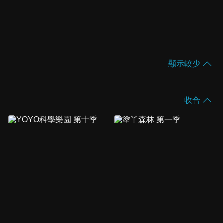
顯示較少
收合