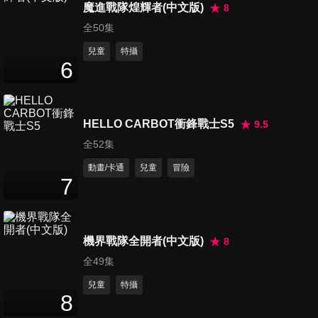
魔進戰隊煌輝者(中文版)
8
第45集 版畫花瓶
全50集
11
分鐘
兒童
特攝
6
第46集 拼貼畫太空梭
11
分鐘
HELLO CARBOT衝鋒戰士S5
9.5
全52集
第47集 塗畫雨中奇景
動畫/卡通
兒童
冒險
10
分鐘
7
第48集 蜜蜂家園
機界戰隊全開者(中文版)
8
11
分鐘
全49集
兒童
特攝
8
第49集 螢火蟲