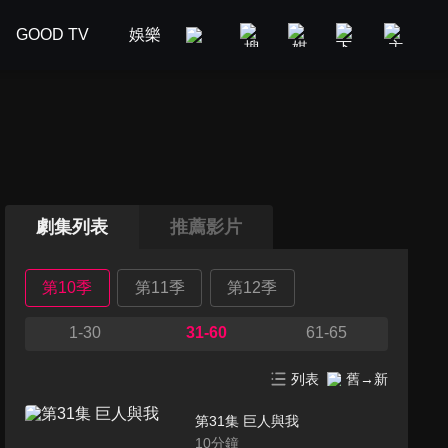
GOOD TV
娛樂
美食旅遊
新聞政論
汽車
劇集列表
推薦影片
第10季
第11季
第12季
1-30
31-60
61-65
列表
舊→新
第31集 巨人與我
10
分鐘