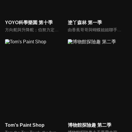
YOYO科學樂園 第十季
塗丫森林 第一季
方向舵與升降舵；伯努力定律；足球飛機。
由香蕉哥哥與蝴蝶姐姐聯手出擊，透過圖畫、音樂、故事等方式，開啟小朋友無限潛能，讓小朋友在遊戲中自然學習，還有粉筆小子教大家用簡單線條畫出有趣的圖形；「塗ㄚ偵探」裡，阿嗚還會將許多世界名畫介紹給小朋友認識。
Tom's Paint Shop
博物館探險趣 第二季