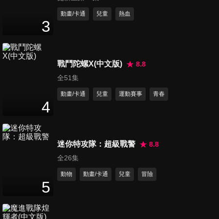
動畫/卡通
兒童
熱血
3
第41集 拼貼畫雨中蝸牛
10
分鐘
戰鬥陀螺X(中文版)
8.8
全51集
第42集 創意小金魚
動畫/卡通
兒童
運動賽事
青春
11
分鐘
4
第43集 塗畫小魚
迷你特攻隊：超級戰警
8.8
11
分鐘
全26集
動物
動畫/卡通
兒童
冒險
5
第44集 畫神秘小禮物
11
分鐘