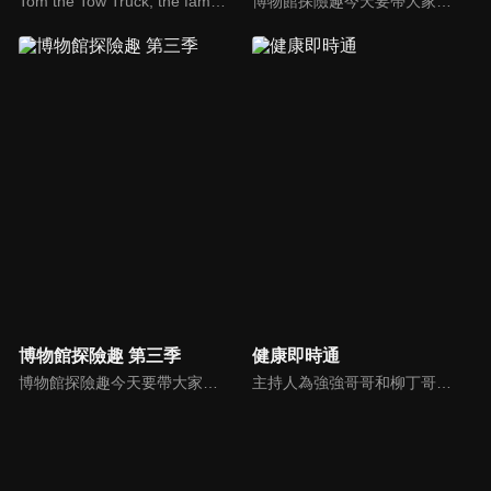
Tom the Tow Truck, the famous truck of Car City, also washes his friends ! Tom welcomes his cars and trucs friends into his brand new Car Wash and cleans them, they come out totally washed like brand new cars!
博物館探險趣今天要帶大家前往布袋戲的世界。西瓜哥哥與草莓姊姊演出武松打虎戲碼，西瓜松不忍棒打裝可愛的草莓老虎，正當兩人擔心短劇不知如何收尾，威璁老師出現了，帶他們到有戲看有戲演的地方參觀。
博物館探險趣 第三季
健康即時通
博物館探險趣今天要帶大家前往布袋戲的世界。西瓜哥哥與草莓姊姊演出武松打虎戲碼，西瓜松不忍棒打裝可愛的草莓老虎，正當兩人擔心短劇不知如何收尾，威璁老師出現了，帶他們到有戲看有戲演的地方參觀。
主持人為強強哥哥和柳丁哥哥。介紹許多健康資訊，為大家開闢一個的健康新天地。