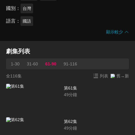
國別
台灣
語言
國語
顯示較少
劇集列表
1-30
31-60
61-90
91-116
全116集
列表
舊→新
第61集
49
分鐘
第62集
49
分鐘