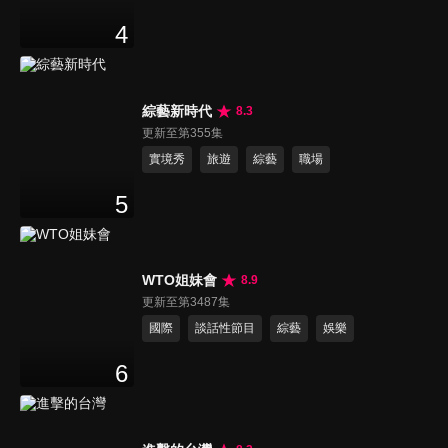
4
綜藝新時代
8.3
更新至第355集
實境秀
旅遊
綜藝
職場
5
WTO姐妹會
8.9
更新至第3487集
國際
談話性節目
綜藝
娛樂
6