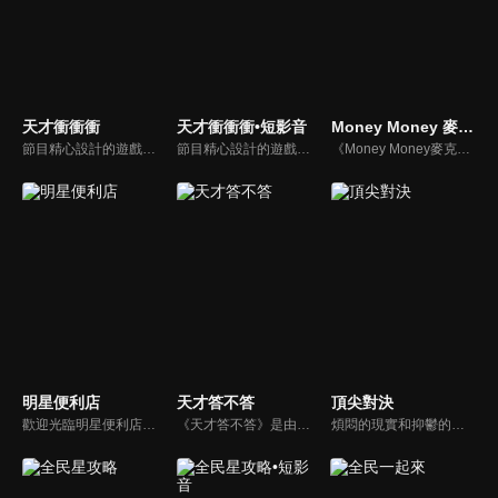
天才衝衝衝
天才衝衝衝•短影音
Money Money 麥克瘋
節目精心設計的遊戲內容，包括深受觀眾喜愛並且火紅於各大專院校的【TEMPO系列】，考驗藝人用肢體表達能力以及聯想能力的【你是WORD演】、【會演是英雄】，考驗英文程度的【EAR傳耳ABC】，超簡單、超爆笑的【看你怎麼說】，以及考驗藝人反應、機智以及隊友默契的【不可能的默契】等單元，逗趣又爆笑！
節目精心設計的遊戲內容，包括深受觀眾喜愛並且火紅於各大專院校的【TEMPO系列】，考驗藝人用肢體表達能力以及聯想能力的【你是WORD演】、【會演是英雄】，考驗英文程度的【EAR傳耳ABC】，超簡單、超爆笑的【看你怎麼說】，以及考驗藝人反應、機智以及隊友默契的【不可能的默契】等單元，逗趣又爆笑！
《Money Money麥克瘋》節目強調不比音準、不比音色，也不比外型、外貌、氣質、長相等如何，只強調只要歌詞記得牢，就可以參加比賽。
明星便利店
天才答不答
頂尖對決
歡迎光臨明星便利店！你覺得便利店裡面有什麼？關東煮？茶葉蛋？還是讓你尖叫的大明星？一家擁有明星的便利店，到底有多稀奇，你會不會想要光臨呢？
《天才答不答》是由吳宗憲和吳怡霈共同主持的益智節目。節目設立高額的獎金來考驗藝人們真實的人性，同時將題目立體化，讓你身歷其境去冒險答題。更有哪些出乎意料的處罰，讓藝人羞愧的不想再答錯！一個最接近「人性」與「真實」的益智節目，現在就讓吳宗憲帶你輕鬆玩轉知識。
煩悶的現實和抑鬱的社會，你需要的就是笑、大聲笑、開口笑，《頂尖對決》就要你笑到落ㄟ骸，最具綜藝實力的庹宗康，和喜感十足的納豆各自領軍對抗，藝人搞笑pk笑果十足，《頂尖對決》讓你忘掉一週煩惱！