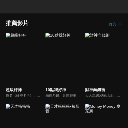
推薦影片
收合
超級好神
10點我好神
財神向錢衝
原名《好神卡卡》，後改名為《超級好神》，是一檔益智類綜藝節目，由「A咖天王」徐乃麟搭配黃鐙輝主持。「好神智慧王」、「好神記憶王」、「誰是爆點王」、「好神送好禮」四個單元，讓來賓一較高下。比反應，比記憶，比機智，比膽識，幸運女神的眷顧與遠離永遠都是個未知數！
由徐乃麟、黃鐙輝主持的撲克牌遊戲節目。每集邀請四位來賓前來挑戰，通過三輪撲克牌遊戲累計積分，最終得分最高者即可挑戰BONUS，有機會贏取高額獎金或獎品。
天天送您50萬現金，還有汽車大獎！不考智力、體力，挑戰家人、同事、同學、朋友互相了解的成渡和共同生活經驗。快來參加《財神向前衝》大獎通通送給您。