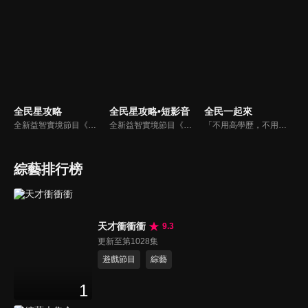
全民星攻略
全民星攻略•短影音
全民一起來
全新益智實境節目《全民星攻略》，由館長曾國城擔任把關者，考驗著每個來挑戰九宮格益智遊戲藝人明星。想要攻略九宮格關卡，透過創意聯想、邏輯推理、理想分析，才有機會獲取智慧星幣，帶走夢幻大獎。
全新益智實境節目《全民星攻略》，由館長曾國城擔任把關者，考驗著每個來挑戰九宮格益智遊戲藝人明星。想要攻略九宮格關卡，透過創意聯想、邏輯推理、理想分析，才有機會獲取智慧星幣，帶走夢幻大獎。
「不用高學歷，不用會答題，全民一起來，獎金拿不完！」《全民一起來》是一檔結合手機遊戲的大型現場直播益智節目，「記憶、觀察、反應、平衡、敏捷...」，多道關卡考驗挑戰者的多元智能及體能，見證藝人明星各項不可思議的挑戰。
綜藝排行榜
天才衝衝衝
9.3
更新至第1028集
遊戲節目
綜藝
1