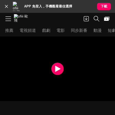
APP 免登入，手機觀看最佳選擇
下載
推薦
電視頻道
戲劇
電影
同步新番
動漫
短