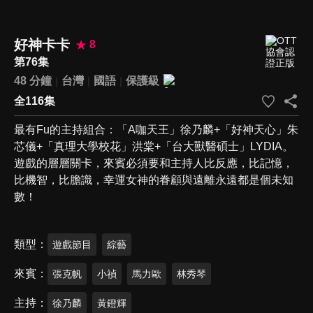
好神卡卡
8
第76集
48 分鐘
台灣
國語
保護級
全116集
最有Fu的主持組合：「A咖天王」徐乃麟+「好神天心」朱
芯儀+「真理大學校花」洪棠+「台大獸醫碩士」LYDIA。
遊戲的層層關卡，來賓必須要和主持人比反應，比記憶，
比機智，比膽識，幸運女神的眷顧與遠離永遠都是個未知
數！
類型
遊戲節目
綜藝
來賓
張克帆
小禎
馬力歐
林秀琴
主持
徐乃麟
黃鐙輝