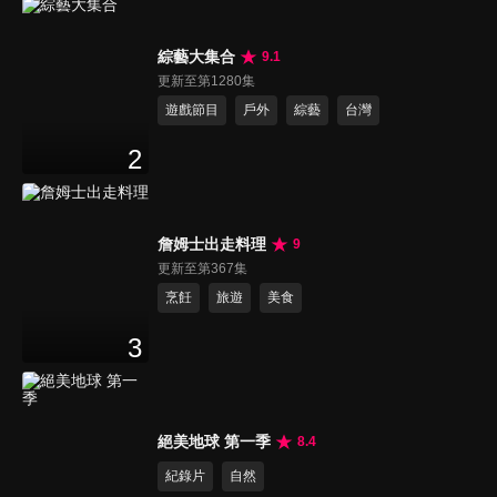
綜藝大集合
9.1
更新至第1280集
遊戲節目
戶外
綜藝
台灣
2
詹姆士出走料理
9
更新至第367集
烹飪
旅遊
美食
3
絕美地球 第一季
8.4
紀錄片
自然