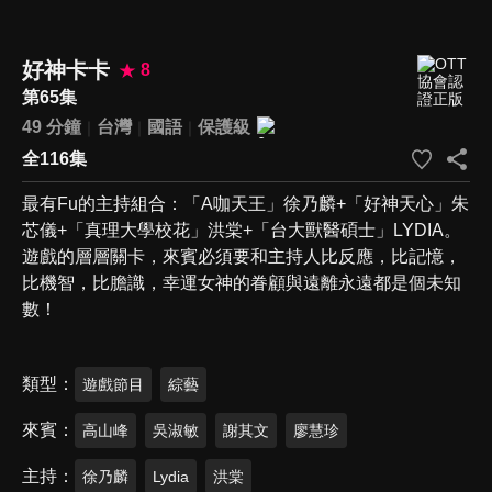
好神卡卡
8
第65集
49 分鐘
台灣
國語
保護級
全116集
最有Fu的主持組合：「A咖天王」徐乃麟+「好神天心」朱
芯儀+「真理大學校花」洪棠+「台大獸醫碩士」LYDIA。
遊戲的層層關卡，來賓必須要和主持人比反應，比記憶，
比機智，比膽識，幸運女神的眷顧與遠離永遠都是個未知
數！
類型
遊戲節目
綜藝
來賓
高山峰
吳淑敏
謝其文
廖慧珍
主持
徐乃麟
Lydia
洪棠