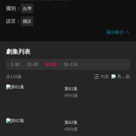
國別
台灣
語言
國語
顯示較少
劇集列表
1-30
31-60
61-90
91-116
全116集
列表
舊→新
第61集
49
分鐘
第62集
49
分鐘