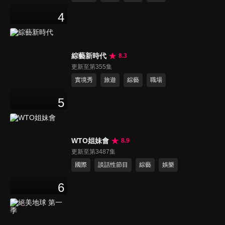
4
綜藝新時代
8.3
更新至第355集
實境秀
旅遊
綜藝
職場
5
WTO姐妹會
8.9
更新至第3487集
國際
談話性節目
綜藝
娛樂
6