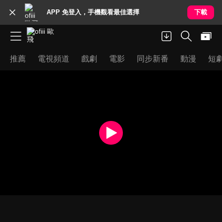
APP 免登入，手機觀看最佳選擇
下載
推薦
電視頻道
戲劇
電影
同步新番
動漫
短