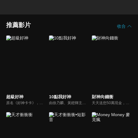
推薦影片
收合
超級好神
10點我好神
財神向錢衝
原名《好神卡卡》，後改名為《超級好神》，是一檔益智類綜藝節目，由「A咖天王」徐乃麟搭配黃鐙輝主持。「好神智慧王」、「好神記憶王」、「誰是爆點王」、「好神送好禮」四個單元，讓來賓一較高下。比反應，比記憶，比機智，比膽識，幸運女神的眷顧與遠離永遠都是個未知數！
由徐乃麟、黃鐙輝主持的撲克牌遊戲節目。每集邀請四位來賓前來挑戰，通過三輪撲克牌遊戲累計積分，最終得分最高者即可挑戰BONUS，有機會贏取高額獎金或獎品。
天天送您50萬現金，還有汽車大獎！不考智力、體力，挑戰家人、同事、同學、朋友互相了解的成渡和共同生活經驗。快來參加《財神向前衝》大獎通通送給您。