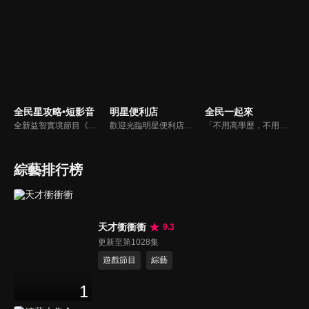
全民星攻略•短影音
明星便利店
全民一起來
全新益智實境節目《全民星攻略》，由館長曾國城擔任把關者，考驗著每個來挑戰九宮格益智遊戲藝人明星。想要攻略九宮格關卡，透過創意聯想、邏輯推理、理想分析，才有機會獲取智慧星幣，帶走夢幻大獎。
歡迎光臨明星便利店！你覺得便利店裡面有什麼？關東煮？茶葉蛋？還是讓你尖叫的大明星？一家擁有明星的便利店，到底有多稀奇，你會不會想要光臨呢？
「不用高學歷，不用會答題，全民一起來，獎金拿不完！」《全民一起來》是一檔結合手機遊戲的大型現場直播益智節目，「記憶、觀察、反應、平衡、敏捷...」，多道關卡考驗挑戰者的多元智能及體能，見證藝人明星各項不可思議的挑戰。
綜藝排行榜
天才衝衝衝
9.3
更新至第1028集
遊戲節目
綜藝
1