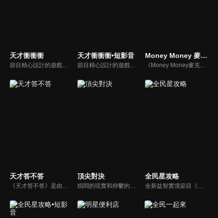
天才衝衝衝
天才衝衝衝•短影音
Money Money 麥克瘋
節目精心設計的遊戲內容，包括深受觀眾喜愛並且火紅於各大專院校的【TEMPO系列】，考驗藝人用肢體表達能力以及聯想能力的【你是WORD演】、【會演是英雄】，考驗英文程度的【EAR傳耳ABC】，超簡單、超爆笑的【看你怎麼說】，以及考驗藝人反應、機智以及隊友默契的【不可能的默契】等單元，逗趣又爆笑！
節目精心設計的遊戲內容，包括深受觀眾喜愛並且火紅於各大專院校的【TEMPO系列】，考驗藝人用肢體表達能力以及聯想能力的【你是WORD演】、【會演是英雄】，考驗英文程度的【EAR傳耳ABC】，超簡單、超爆笑的【看你怎麼說】，以及考驗藝人反應、機智以及隊友默契的【不可能的默契】等單元，逗趣又爆笑！
《Money Money麥克瘋》節目強調不比音準、不比音色，也不比外型、外貌、氣質、長相等如何，只強調只要歌詞記得牢，就可以參加比賽。
天才答不答
頂尖對決
全民星攻略
《天才答不答》是由吳宗憲和吳怡霈共同主持的益智節目。節目設立高額的獎金來考驗藝人們真實的人性，同時將題目立體化，讓你身歷其境去冒險答題。更有哪些出乎意料的處罰，讓藝人羞愧的不想再答錯！一個最接近「人性」與「真實」的益智節目，現在就讓吳宗憲帶你輕鬆玩轉知識。
煩悶的現實和抑鬱的社會，你需要的就是笑、大聲笑、開口笑，《頂尖對決》就要你笑到落ㄟ骸，最具綜藝實力的庹宗康，和喜感十足的納豆各自領軍對抗，藝人搞笑pk笑果十足，《頂尖對決》讓你忘掉一週煩惱！
全新益智實境節目《全民星攻略》，由館長曾國城擔任把關者，考驗著每個來挑戰九宮格益智遊戲藝人明星。想要攻略九宮格關卡，透過創意聯想、邏輯推理、理想分析，才有機會獲取智慧星幣，帶走夢幻大獎。