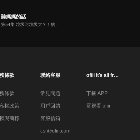
聽媽媽的話
第54集 垃圾吃垃圾大？！病毒在不知不覺中下肚了！
務條款
聯絡客服
ofiii lt’s all free
務條款
常見問題
下載 APP
私權政策
用戶回饋
電視看 ofiii
權與商標
客服信箱
csr@ofiii.com