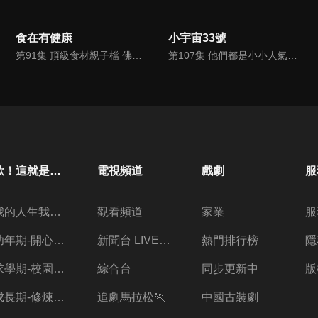
食在有健康
小宇宙33號
第91集 頂級食材親子檔 佛手瓜 龍鬚菜
第107集 他們都是小小人氣王!! 爆紅童星來囉
歐！這就是人生啊
電視頻道
戲劇
服
我的人生我做主
觀看頻道
家業
服
幼年期-開心放暑假
新聞台 LIVE 直播
熱門排行榜
隱
求學期-校園三兩事
綜合台
同步更新中
版
成長期-修煉愛情的心酸
追劇馬拉松🏃
中國古裝劇