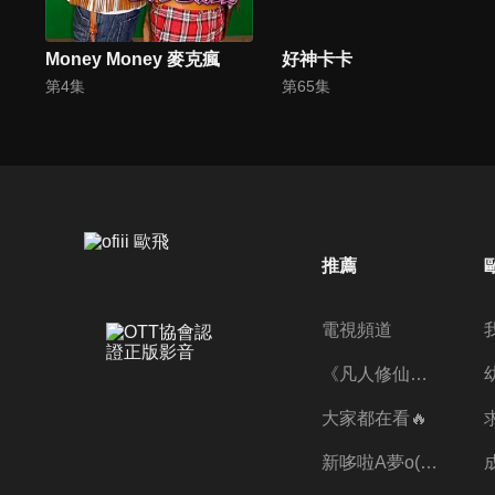
Money Money 麥克瘋
好神卡卡
第4集
第65集
推薦
電視頻道
《凡人修仙傳》第五季全新開播✨
大家都在看🔥
新哆啦A夢o((ﾐﾟｴﾟﾐ))o