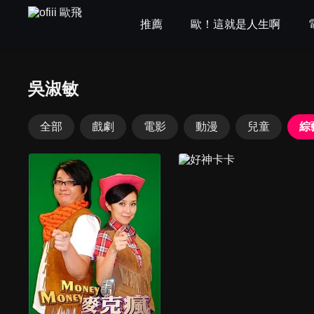
推薦
歐！這就是人生啊
吳淑敏
全部
戲劇
電影
動漫
兒童
綜