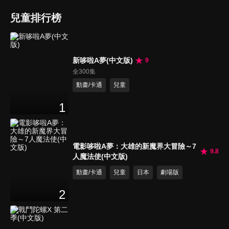
兒童排行榜
新哆啦A夢(中文版)
9
全300集
動畫/卡通
兒童
1
電影哆啦A夢：大雄的新魔界大冒險～7
9.8
人魔法使(中文版)
動畫/卡通
兒童
日本
劇場版
2