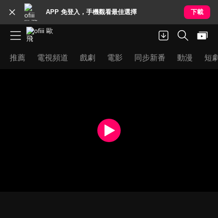
APP 免登入，手機觀看最佳選擇
下載
推薦
電視頻道
戲劇
電影
同步新番
動漫
短