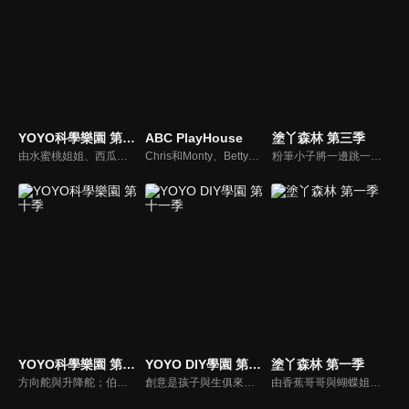
YOYO科學樂園 第十二季
ABC PlayHouse
塗丫森林 第三季
由水蜜桃姐姐、西瓜哥哥主持，帶領小朋友學習簡單的科學知識。
Chris和Monty、Betty用肢體語言和戲劇演出，與小朋友互動，教導孩子日常生活中熟悉的英語單字和句型。
粉筆小子將一邊跳一邊教小朋友各種家禽；機器人教我們畫小雞；香蕉哥哥教大家用彈殼畫出不一樣的圖畫；三暉幼稚園的小朋友與大家一起用紙盤畫畫。
YOYO科學樂園 第十季
YOYO DIY學園 第十一季
塗丫森林 第一季
方向舵與升降舵；伯努力定律；足球飛機。
創意是孩子與生俱來的天份，本節目帶家長與小朋友一起做有趣又好玩的美勞作品，一同體會親子DIY的樂趣，共享歡樂親子時光，培養小朋友在各方面的均衡發展。
由香蕉哥哥與蝴蝶姐姐聯手出擊，透過圖畫、音樂、故事等方式，開啟小朋友無限潛能，讓小朋友在遊戲中自然學習，還有粉筆小子教大家用簡單線條畫出有趣的圖形；「塗ㄚ偵探」裡，阿嗚還會將許多世界名畫介紹給小朋友認識。