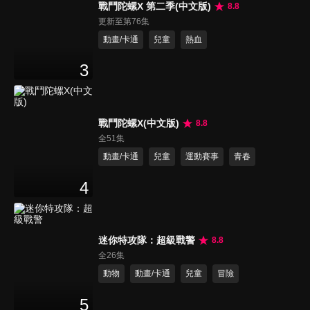
戰鬥陀螺X 第二季(中文版)
8.8
更新至第76集
動畫/卡通
兒童
熱血
3
戰鬥陀螺X(中文版)
8.8
全51集
動畫/卡通
兒童
運動賽事
青春
4
迷你特攻隊：超級戰警
8.8
全26集
動物
動畫/卡通
兒童
冒險
5