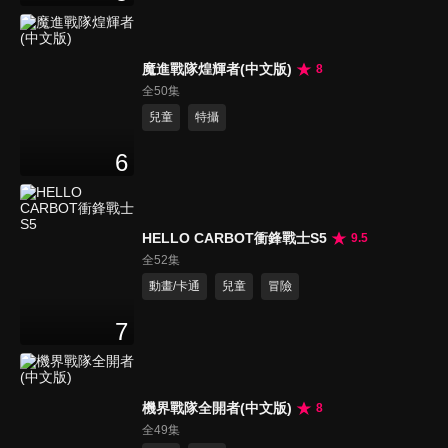
魔進戰隊煌輝者(中文版)
8
全50集
兒童
特攝
6
HELLO CARBOT衝鋒戰士S5
9.5
全52集
動畫/卡通
兒童
冒險
7
機界戰隊全開者(中文版)
8
全49集