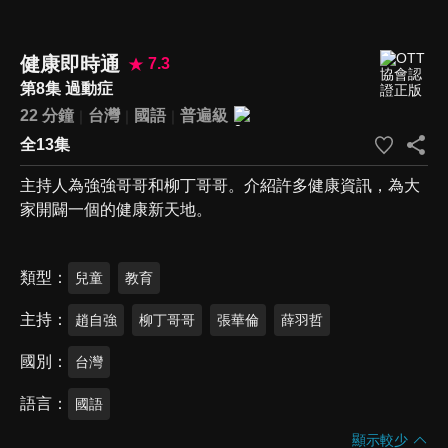
健康即時通
7.3
第8集 過動症
22 分鐘
台灣
國語
普遍級
全13集
主持人為強強哥哥和柳丁哥哥。介紹許多健康資訊，為大
家開闢一個的健康新天地。
類型
兒童
教育
主持
趙自強
柳丁哥哥
張華倫
薛羽哲
國別
台灣
語言
國語
顯示較少