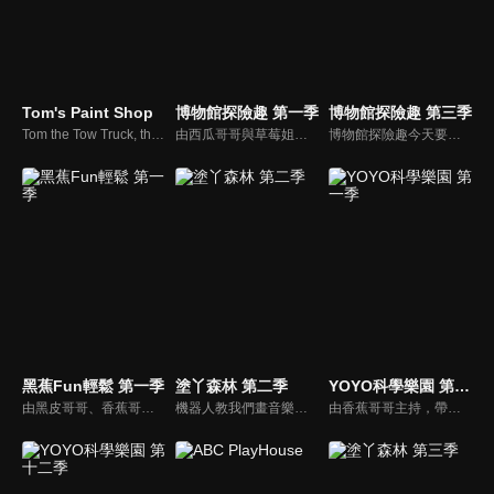
Tom's Paint Shop
博物館探險趣 第一季
博物館探險趣 第三季
Tom the Tow Truck, the famous truck of Car City, also washes his friends ! Tom welcomes his cars and trucs friends into his brand new Car Wash and cleans them, they come out totally washed like brand new cars!
由西瓜哥哥與草莓姐姐攜手主持，西瓜哥哥擅長繪畫藝術，草莓姐姐則為台北藝術大學音樂研究所高材生，他們兩人將各自發揮所長，帶著大小朋友一起環遊台灣博物館。
博物館探險趣今天要帶大家前往布袋戲的世界。西瓜哥哥與草莓姊姊演出武松打虎戲碼，西瓜松不忍棒打裝可愛的草莓老虎，正當兩人擔心短劇不知如何收尾，威璁老師出現了，帶他們到有戲看有戲演的地方參觀。
黑蕉Fun輕鬆 第一季
塗丫森林 第二季
YOYO科學樂園 第一季
由黑皮哥哥、香蕉哥哥及草莓姐姐共同主持。帶著孩子與黑皮哥哥一同冒險旅行、一起來聽香蕉哥哥講故事、再到草莓姐姐的音樂教室裡，與草莓一起唱出好聲音。
機器人教我們畫音樂盒娃娃，草莓姊姊畫玩具櫃、香蕉哥哥畫聲音，粉筆小子將一邊跳一邊畫畫教小朋友瞭解樂譜，小鍾畫客家小英雄
由香蕉哥哥主持，帶領小朋友學習簡單的科學知識。