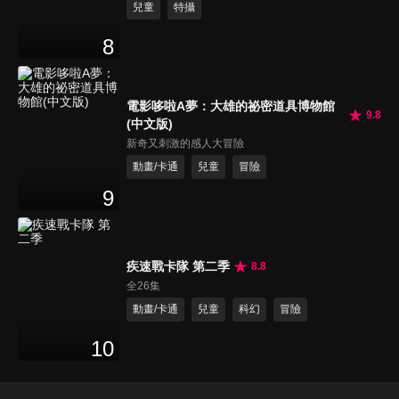
兒童
特攝
8
電影哆啦A夢：大雄的祕密道具博物館
9.8
(中文版)
新奇又刺激的感人大冒險
動畫/卡通
兒童
冒險
9
疾速戰卡隊 第二季
8.8
全26集
動畫/卡通
兒童
科幻
冒險
10