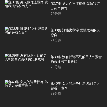
第37集 男人你再這樣做 就給我滾
出家門去?!
72
分鐘
第38集 誰能比我慘 愛情敗將的失
戀自白?!
71
分鐘
第39集 沒有我追不到的男人!! 聚會
約會擒男完勝攻略
72
分鐘
第40集 女人的這些行為 為何男人
都看不懂?!
72
分鐘