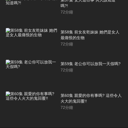
第57集 女人這些事 男人該知道
嗎?!
72
分鐘
第58集 前女友乾妹妹 她們是女人
最痛恨的生物
72
分鐘
第59集 老公你可以放我一天假嗎?
72
分鐘
第60集 親愛的你有事嗎? 這些令人
火大的鬼回覆!!
72
分鐘