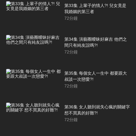
第33集 上輩子的情人?! 兒女竟是
我婚姻的第三者
72
分鐘
第34集 演藝圈曖昧好麻吉 他們之
間只有純友誼嗎?!
72
分鐘
第35集 每個女人一生中 都要跟大
叔談一次戀愛?!
72
分鐘
第36集 女人聽到就失心瘋的關鍵字
想不買真的好難?!
72
分鐘