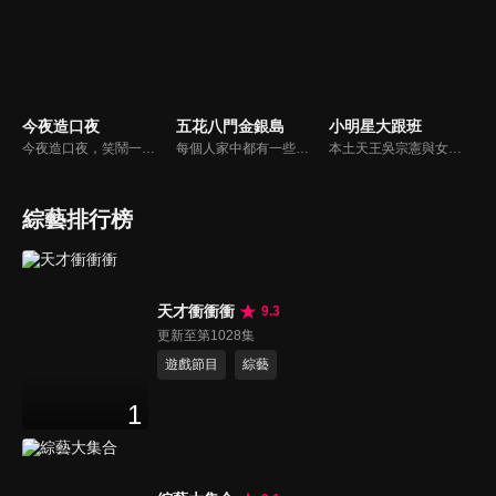
今夜造口夜
五花八門金銀島
小明星大跟班
今夜造口夜，笑鬧一整夜。以網路自製嘲諷節目走紅、在網路擁有廣大支持群眾和影響力的主播「視網膜」，藉此一揉合綜藝與喜劇之談話性節目，帶觀眾以輕鬆之方式，瞭解時下最熱門、最能引起共鳴的社會議題、現象和人物。 多元的切入角度、最輕鬆易懂的議題剖析、言論尺度不設限！
每個人家中都有一些寶物，但是也許你把這些寶物當成廢物！不管是寶物還是廢物，快把它帶來金銀島變現金吧！節目邀請來賓分享與其寶物之間的故事，還會安排不同領域的「鑒定大師」來對物品進行估價，現場並有明星意見團，用一般收藏家的角度來給予意見。
本土天王吳宗憲與女兒吳姍儒（Sandy）搭檔主持，每集邀請來賓暢談演藝圈大小事，父女檔聯手笑果十足，老梗搭上新世代，最新組合強勢登場！
綜藝排行榜
天才衝衝衝
9.3
更新至第1028集
遊戲節目
綜藝
1