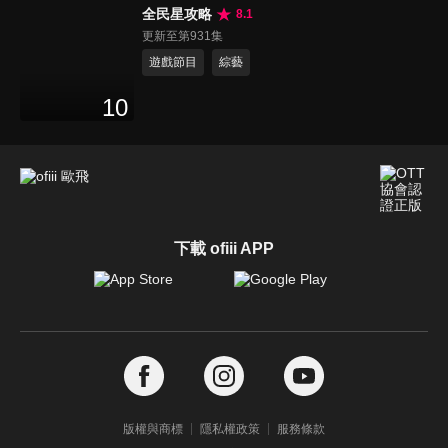
全民星攻略
8.1
更新至第931集
遊戲節目
綜藝
10
下載 ofiii APP
版權與商標
隱私權政策
服務條款