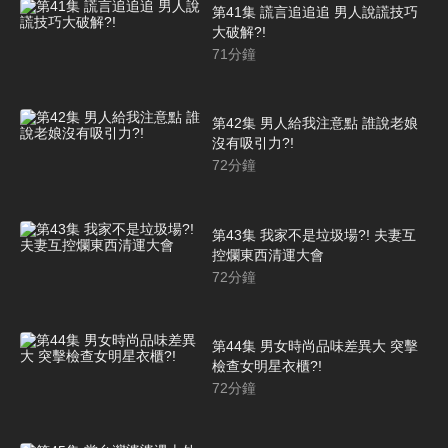
第41集 謊言追追追 男人說謊技巧
大破解?!
71
分鐘
第42集 男人給我注意點 誰說老娘
沒有吸引力?!
72
分鐘
第43集 我家不是垃圾場?! 夫妻互
控爛東西清運大會
72
分鐘
第44集 男女時尚品味差異大 突擊
檢查女明星衣櫃?!
72
分鐘