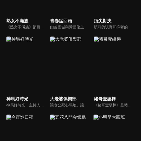
熟女不滿族
青春猛回頭
頂尖對決
《熟女不滿族》節目主題均有關25-49歲的未婚女性，這些熟女們漂亮卻擔心嫁不出去，獨立卻希望有人疼，最怕寂寞，只能用工作填滿時間，她們是最矛盾最不滿足的一群人。
由曾國城與黃國倫主持，節目中邀請20位20歲以下青少年組成青春團，另一邊則為年紀相較成熟的藝人來賓為不老團，每集分別就一件青少年必定遇見的事件討論，看兩個不同年代的人們，所擁有的不同看法與立場。帶領讓觀眾一起回到那些年的青春歲月！
煩悶的現實和抑鬱的社會，你需要的就是笑、大聲笑、開口笑，《頂尖對決》就要你笑到落ㄟ骸，最具綜藝實力的庹宗康，和喜感十足的納豆各自領軍對抗，藝人搞笑pk笑果十足，《頂尖對決》讓你忘掉一週煩惱！
神馬好時光
大老婆俱樂部
豬哥壹級棒
神馬好時光，主持人為Lollipop-F的小煜、威廉以及蝴蝶姐姐。節目主打網路人氣正妹，每個神馬正妹各具特色和才藝，都會在節目中演出；節目除了會為觀眾介紹新奇的事物外，也會不定期介紹從未在電視上曝光的正妹，另外也將安排大牌藝人和神馬正妹即興演出，考驗她們的反應能力。
讓老公死心塌地、讓情場浪子甘心變成溫馴乖貓的女人們究竟有什麼驚人法寶？犀利又不失詼諧的訪談功力，加上爆炸性的辛辣話題，是您絕對不能錯過的節目。狄鶯、屈中恆聯手主持談話新節目《大老婆俱樂部》，辣媽狄鶯加上好好先生屈中恆，規劃每集都會邀請名人夫婦來討論現代婚姻的問題。
《豬哥壹級棒》是豬哥亮與苗可麗主持的大型綜藝節目，看秀場天王豬哥亮獨特的豬式詼諧，增添了真性情、真感動，來賓分享自身感人故事，節目笑中帶淚猶如一場真情三溫暖。