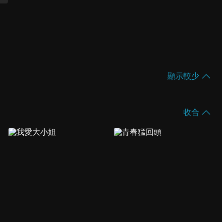
顯示較少
收合