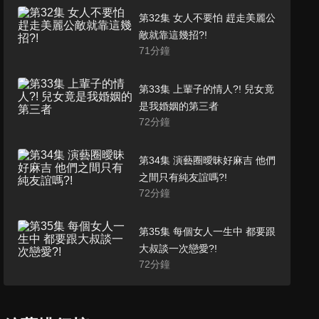
第32集 女人不要怕 趕走美麗公
敵就靠這幾招?!
71
分鐘
第33集 上輩子的情人?! 兒女竟
是我婚姻的第三者
72
分鐘
第34集 演藝圈曖昧好麻吉 他們
之間只有純友誼嗎?!
72
分鐘
第35集 每個女人一生中 都要跟
大叔談一次戀愛?!
72
分鐘
第36集 女人聽到就失心瘋的關