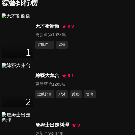
鍵字 想不買真的好難?!
綜藝排行榜
72
分鐘
第37集 男人你再這樣做 就給我
天才衝衝衝
9.3
滾出家門去?!
更新至第1028集
72
分鐘
遊戲節目
綜藝
1
第38集 誰能比我慘 愛情敗將的
失戀自白?!
71
分鐘
綜藝大集合
9.1
第39集 沒有我追不到的男人!!
更新至第1280集
聚會約會擒男完勝攻略
遊戲節目
戶外
綜藝
台灣
72
分鐘
2
第40集 女人的這些行為 為何男
人都看不懂?!
詹姆士出走料理
9
72
分鐘
更新至第367集