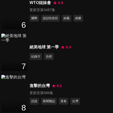
婦 到底誰才是一家之主?!
WTO姐妹會
8.9
72
分鐘
更新至第3487集
國際
談話性節目
綜藝
娛樂
第46集 女人幸福的第一步 掌握
6
男人的經濟大權?!
72
分鐘
第47集 神啊請幫幫我 讓我有求
絕美地球 第一季
8.4
必應吧!!
紀錄片
自然
72
分鐘
7
第48集 愛情裡的這些小事 真的
讓人氣炸了!!
72
分鐘
進擊的台灣
8.2
更新至第586集
第49集 傻傻真的有人愛?! 傻妹
訪談
新聞雜誌
美食
台灣
子才是男人天菜
8
72
分鐘