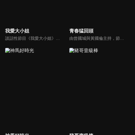
我愛大小姐
青春猛回頭
談話性節目《我愛大小姐》是由吳淡如、林慧萍主持的一檔談話性節目，講訴女人間的那些事。
由曾國城與黃國倫主持，節目中邀請20位20歲以下青少年組成青春團，另一邊則為年紀相較成熟的藝人來賓為不老團，每集分別就一件青少年必定遇見的事件討論，看兩個不同年代的人們，所擁有的不同看法與立場。帶領讓觀眾一起回到那些年的青春歲月！