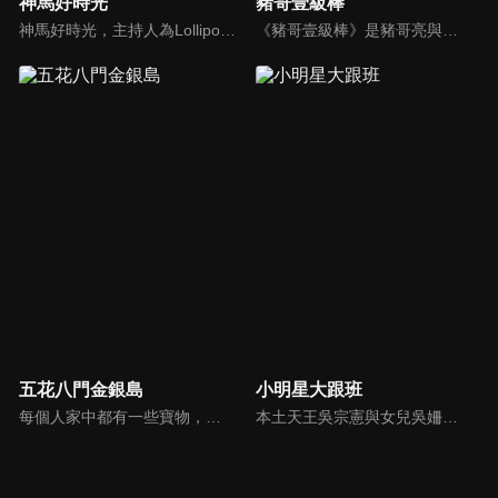
神馬好時光
豬哥壹級棒
神馬好時光，主持人為Lollipop-F的小煜、威廉以及蝴蝶姐姐。節目主打網路人氣正妹，每個神馬正妹各具特色和才藝，都會在節目中演出；節目除了會為觀眾介紹新奇的事物外，也會不定期介紹從未在電視上曝光的正妹，另外也將安排大牌藝人和神馬正妹即興演出，考驗她們的反應能力。
《豬哥壹級棒》是豬哥亮與苗可麗主持的大型綜藝節目，看秀場天王豬哥亮獨特的豬式詼諧，增添了真性情、真感動，來賓分享自身感人故事，節目笑中帶淚猶如一場真情三溫暖。
五花八門金銀島
小明星大跟班
每個人家中都有一些寶物，但是也許你把這些寶物當成廢物！不管是寶物還是廢物，快把它帶來金銀島變現金吧！節目邀請來賓分享與其寶物之間的故事，還會安排不同領域的「鑒定大師」來對物品進行估價，現場並有明星意見團，用一般收藏家的角度來給予意見。
本土天王吳宗憲與女兒吳姍儒（Sandy）搭檔主持，每集邀請來賓暢談演藝圈大小事，父女檔聯手笑果十足，老梗搭上新世代，最新組合強勢登場！