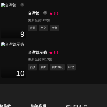
第50集 親愛的 妳愛寵物居然比
台灣第一等
愛我多?!
8.6
72
分鐘
更新至第583集
旅遊
文化
台灣
第51集 男人心放風箏 女人心海
9
底針 我們看不下去了
72
分鐘
台灣啟示錄
8.6
第52集 男女怪癖這麼多!! 日子
更新至第1613集
怎麼一起過?!
72
分鐘
訪談
新聞
新聞雜誌
社會
10
第53集 全世界女人都覺得 台灣
男人好奇怪?!
72
分鐘
第54集 婚姻走錯沒關係 轉角就
務條款
聯絡客服
ofiii lt’s all free