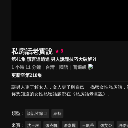
私房話老實說
8
第41集 謊言追追追 男人說謊技巧大破解?!
1 小時 11 分鐘
台灣
國語
普遍級
更新至第218集
讓男人更了解女人，女人更了解自己 ，揭密女性私房話
你想知道的女性私密話題都在《私房話老實說》。
類型
談話性節目
綜藝
來賓
沈玉琳
張克帆
潘嘉麗
王凱蒂
張艾亞
許皓