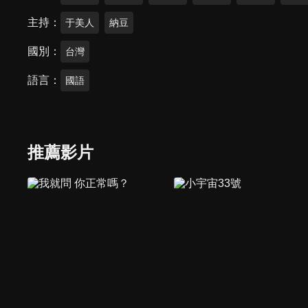
主持
于美人
納豆
國別
台灣
語言
國語
推薦影片