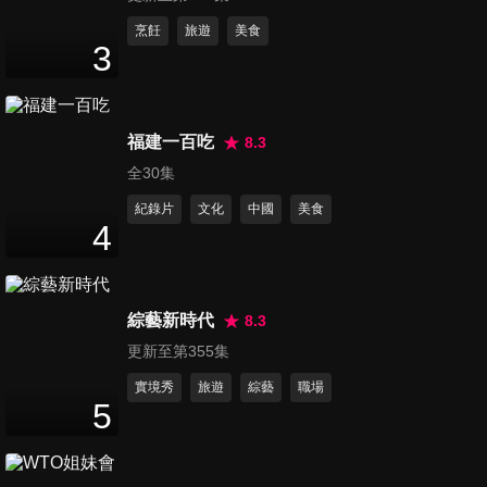
第41集 謊言追追追 男人說謊技
烹飪
旅遊
美食
3
巧大破解?!
71
分鐘
第42集 男人給我注意點 誰說老
福建一百吃
8.3
娘沒有吸引力?!
全30集
72
分鐘
紀錄片
文化
中國
美食
4
第43集 我家不是垃圾場?! 夫妻
互控爛東西清運大會
72
分鐘
綜藝新時代
8.3
更新至第355集
第44集 男女時尚品味差異大 突
擊檢查女明星衣櫃?!
實境秀
旅遊
綜藝
職場
5
72
分鐘
第45集 當台灣婆婆遇上外國媳