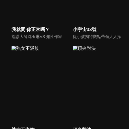
我就問 你正常嗎？
小宇宙33號
荒謬大師沈玉琳VS.知性作家​​于美人，首次聯手主持！雙方展現犀利又幽默的獨特主持風格引爆辛辣話題！
從小孩獨特觀點帶領大人探討最夯的生活話題、流行事物和現象，蹦出爆笑火花與意外笑果，節目風格是高、中、低年級版《大學生了沒》。