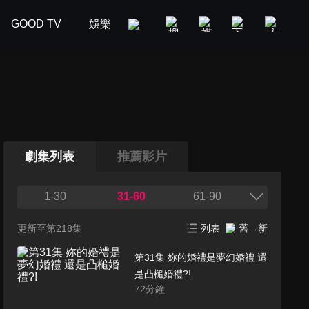
GOOD TV
娛樂
美食旅遊
新聞政論
汽車
劇集列表
推薦影片
1-30
31-60
61-90
更新至第218集
列表
舊→新
第31集 妳的婚禮是夢幻婚禮 還
是凸槌婚禮?!
72
分鐘