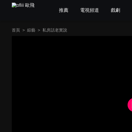
推薦
電視頻道
戲劇
首頁
>
綜藝
>
私房話老實說