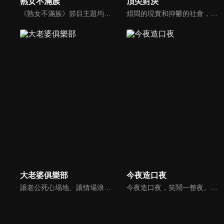
熟女不滿族
頂尖對決
《熟女不滿族》節目主題均有關25-49歲的未婚女性，這些熟女們漂亮卻擔心嫁不出去，獨立卻希望有人疼，最怕寂寞，只能用工作填滿時間，她們是最矛盾最不滿足的一群人。
煩悶的現實和抑鬱的社會，你需要的就是笑、大聲笑、開口笑，《頂尖對決》就要你笑到落ㄟ骸，最具綜藝實力的庹宗康，和喜感十足的納豆各自領軍對抗，藝人搞笑pk笑果十足，《頂尖對決》讓你忘掉一週煩惱！
大老婆俱樂部
今夜造口夜
讓老公死心塌地、讓情場浪子甘心變成溫馴乖貓的女人們究竟有什麼驚人法寶？犀利又不失詼諧的訪談功力，加上爆炸性的辛辣話題，是您絕對不能錯過的節目。狄鶯、屈中恆聯手主持談話新節目《大老婆俱樂部》，辣媽狄鶯加上好好先生屈中恆，規劃每集都會邀請名人夫婦來討論現代婚姻的問題。
今夜造口夜，笑鬧一整夜。以網路自製嘲諷節目走紅、在網路擁有廣大支持群眾和影響力的主播「視網膜」，藉此一揉合綜藝與喜劇之談話性節目，帶觀眾以輕鬆之方式，瞭解時下最熱門、最能引起共鳴的社會議題、現象和人物。 多元的切入角度、最輕鬆易懂的議題剖析、言論尺度不設限！