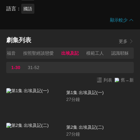
語言
國語
顯示較少
劇集列表
更多
四重福音
按照聖經談戀愛
出埃及記
模範工人
認識耶穌
1-30
31-52
列表
舊→新
第1集 出埃及記(一)
27
分鐘
第2集 出埃及記(二)
27
分鐘