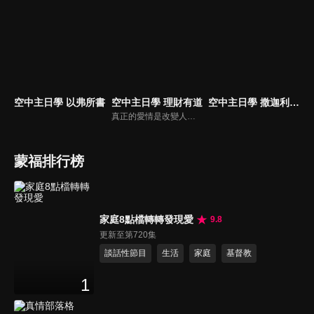
空中主日學 以弗所書
空中主日學 理財有道
空中主日學 撒迦利亞書
真正的愛情是改變人的思想、情感，以及改變人對人生的看法，魯益師與妻子喬伊的故事，就是因著愛情而有了奇妙的改變與突破，愛情是上帝賜給人非常奇妙的禮物，上帝透過愛，成就非常多超過我們所求所想的，在過程中，我們可以遇見神，找到合適的人，找到自己。
蒙福排行榜
家庭8點檔轉轉發現愛
9.8
更新至第720集
談話性節目
生活
家庭
基督教
1