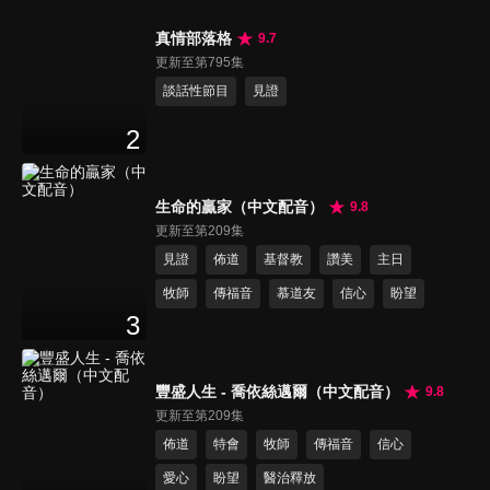
真情部落格
9.7
更新至第795集
談話性節目
見證
2
生命的贏家（中文配音）
9.8
更新至第209集
見證
佈道
基督教
讚美
主日
牧師
傳福音
慕道友
信心
盼望
3
豐盛人生 - 喬依絲邁爾（中文配音）
9.8
更新至第209集
佈道
特會
牧師
傳福音
信心
愛心
盼望
醫治釋放