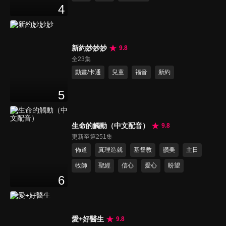
4
新約妙妙妙
9.8
全23集
動畫/卡通
兒童
福音
新約
5
生命的觸動（中文配音）
9.8
更新至第251集
佈道
真理造就
基督教
讚美
主日
牧師
聖經
信心
愛心
盼望
6
愛+好醫生
9.8