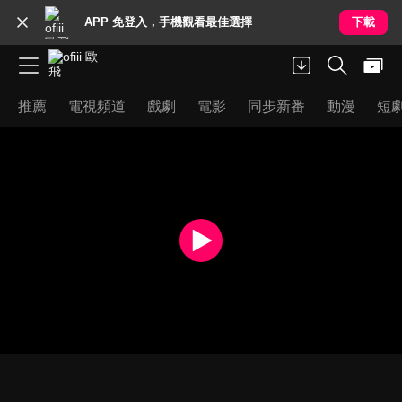
APP 免登入，手機觀看最佳選擇
下載
推薦
電視頻道
戲劇
電影
同步新番
動漫
短