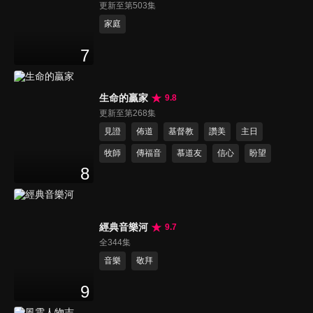
更新至第503集
家庭
7
生命的贏家
9.8
更新至第268集
見證
佈道
基督教
讚美
主日
牧師
傳福音
慕道友
信心
盼望
8
經典音樂河
9.7
全344集
音樂
敬拜
9