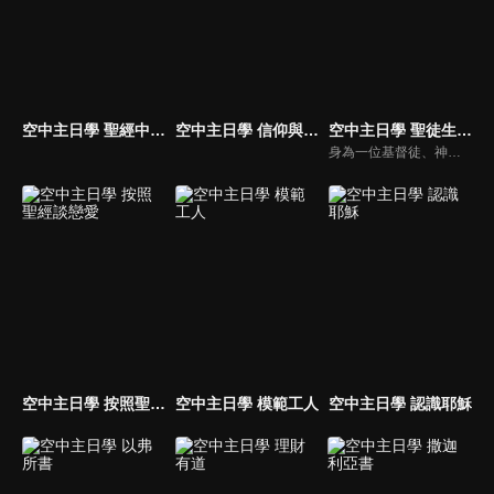
空中主日學 聖經中的地獄觀
空中主日學 信仰與生活
空中主日學 聖徒生命進深
身為一位基督徒、神的兒女，不能只是在知識上認識這位父神，我們應該要全面認識祂，當我們越多認識祂的屬性，並且經歷祂的恩典，我們就對祂的信心就越加增，以至於在每天的生活中都能享受祂奇妙、豐盛的一切！
空中主日學 按照聖經談戀愛
空中主日學 模範工人
空中主日學 認識耶穌