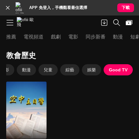
APP 免登入，手機觀看最佳選擇
下載
推薦
電視頻道
戲劇
電影
同步新番
動漫
短
教會歷史
電影
動漫
兒童
綜藝
娛樂
Good TV