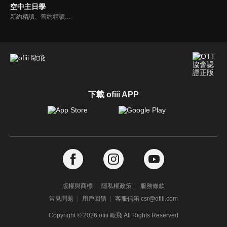
空中主日學
新約精讀、舊約精讀、門徒造就、神學與教會歷史等主題系列，全方位裝備基督徒生命，教師與牧師精闢解析，幫助您更加明白聖經真理，走進神的心意。
下載 ofiii APP
版權與商標
隱私權政策
服務條款
常見問題
用戶回饋
客服信箱 csr@ofiii.com
Copyright ©
2026
ofiii 歐飛 All Rights Reserved