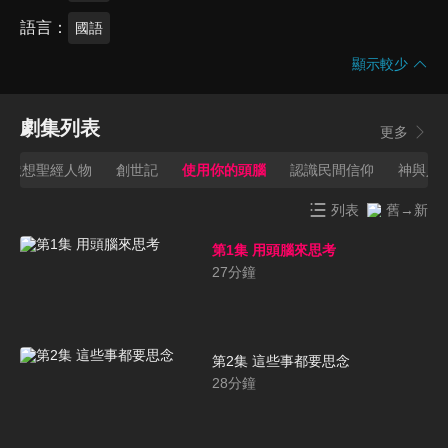
語言
國語
顯示較少
劇集列表
更多
默想聖經人物
創世記
使用你的頭腦
認識民間信仰
神與人
列表
舊→新
第1集 用頭腦來思考
27
分鐘
第2集 這些事都要思念
28
分鐘