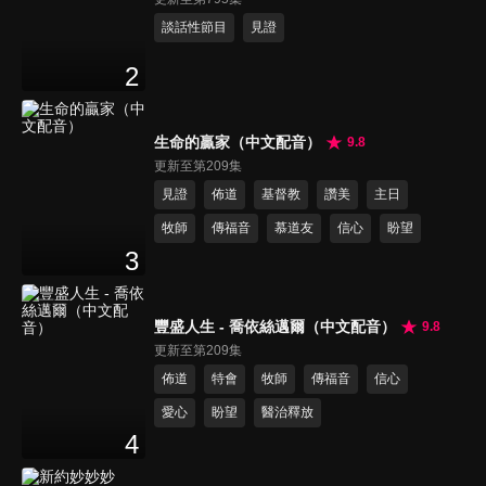
談話性節目
見證
2
生命的贏家（中文配音）
9.8
更新至第209集
見證
佈道
基督教
讚美
主日
牧師
傳福音
慕道友
信心
盼望
3
豐盛人生 - 喬依絲邁爾（中文配音）
9.8
更新至第209集
佈道
特會
牧師
傳福音
信心
愛心
盼望
醫治釋放
4