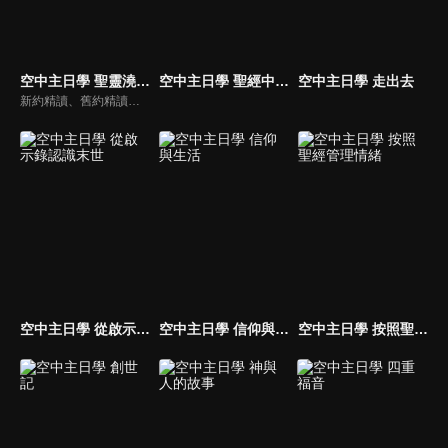
空中主日學 聖靈澆灌與末世預言
空中主日學 聖經中的地獄觀
空中主日學 走出去
新約精讀、舊約精讀、門徒造就、神學與教會歷史等主題系列，全方位裝備基督徒生命，教師與牧師精闢解析，幫助您更加明白聖經真理，走進神的心意。
空中主日學 從啟示錄認識末世
空中主日學 信仰與生活
空中主日學 按照聖經管理情緒