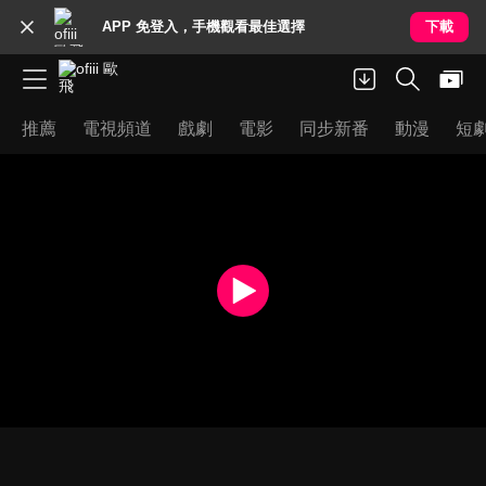
APP 免登入，手機觀看最佳選擇
下載
推薦
電視頻道
戲劇
電影
同步新番
動漫
短