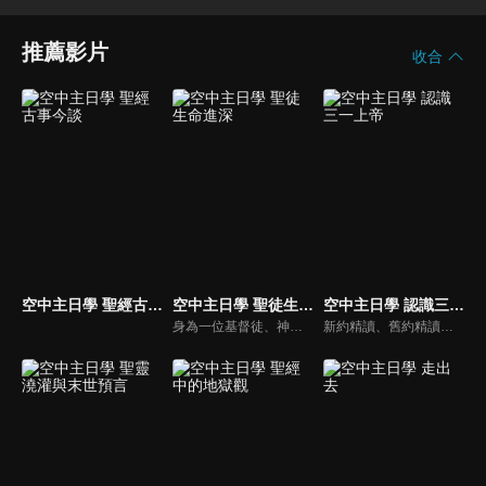
推薦影片
收合
空中主日學 聖經古事今談
空中主日學 聖徒生命進深
空中主日學 認識三一上帝
身為一位基督徒、神的兒女，不能只是在知識上認識這位父神，我們應該要全面認識祂，當我們越多認識祂的屬性，並且經歷祂的恩典，我們就對祂的信心就越加增，以至於在每天的生活中都能享受祂奇妙、豐盛的一切！
新約精讀、舊約精讀、門徒造就、神學與教會歷史等主題系列，全方位裝備基督徒生命，教師與牧師精闢解析，幫助您更加明白聖經真理，走進神的心意。