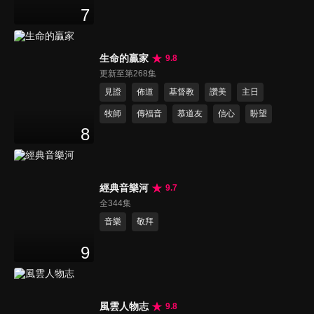
7
生命的贏家
9.8
更新至第268集
見證
佈道
基督教
讚美
主日
牧師
傳福音
慕道友
信心
盼望
8
經典音樂河
9.7
全344集
音樂
敬拜
9
風雲人物志
9.8