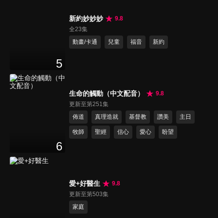
新約妙妙妙
9.8
全23集
動畫/卡通
兒童
福音
新約
5
生命的觸動（中文配音）
9.8
更新至第251集
佈道
真理造就
基督教
讚美
主日
牧師
聖經
信心
愛心
盼望
6
愛+好醫生
9.8
更新至第503集
家庭