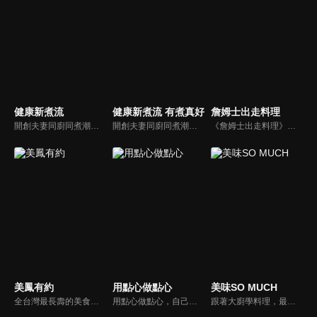
健康新煮流
健康新煮流 有煮真好
詹姆士出走料理
開創夫妻同廚同煮潮流的KC夫婦，繼《健康醫食代》後，走出攝影棚，帶大家全台走透透，發掘上帝賞賜的美味食材，內容融合新加坡南洋風和客家純樸味，加上台灣獨特的閩南風情，互相激盪交織出的火花，打造出獨一無二的美食節目。
開創夫妻同廚同煮潮流的KC夫婦，繼《健康醫食代》後，走出攝影棚，帶大家全台走透透，發掘上帝賞賜的美味食材，內容融合新加坡南洋風和客家純樸味，加上台灣獨特的閩南風情，互相激盪交織出的火花，打造出獨一無二的美食節目。
《詹姆士出走料理》以尋找詹姆士私廚菜單為節目主軸，為了尋找記憶中的美味料理，詹姆士將帶領大家探索市場，品嘗在地美味、尋訪料理達人，並在節目中展現特殊食材的處理方式、嘗試新的醬料或是新的料理作法，製作創意料理(料理教學)，最後在節目片尾時作出一道『詹姆士創意料理』。
美鳳有約
用點心做點心
美味SO MUCH
全台灣最長壽的美食節目《美鳯有約》魅力百分百！長達15年的播出時間，總是陪伴著許多婆婆媽媽們渡過一個輕鬆愉快的時光，精采內容您絕對不可錯過喔！
用點心做點心，自己動手最開心！全台唯一以點心烘焙為主題的電視節目，邀請熱愛烘焙料理的你/妳，一起加入我們DIY各式各樣的點心。
跟著大廚學料理，最強的料理小百科，美味SO MUCH！