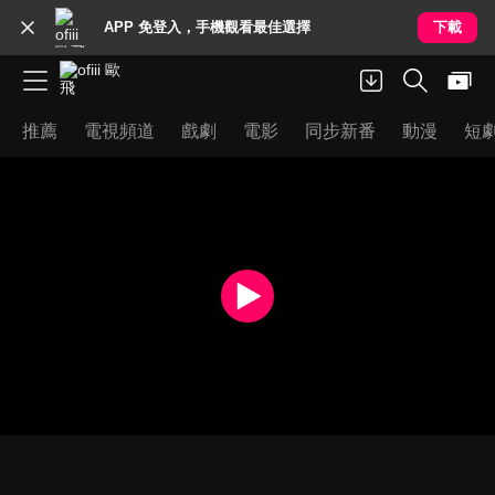
APP 免登入，手機觀看最佳選擇
下載
推薦
電視頻道
戲劇
電影
同步新番
動漫
短