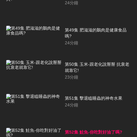
24
分鐘
第49集 肥滋滋的鵝肉是健康食品
嗎?
24
分鐘
第50集 玉米-跟老化說掰掰 抗衰老
就靠它!
23
分鐘
第51集 擊退瞌睡蟲的神奇水果
24
分鐘
第52集 鮭魚-你吃對好油了嗎?