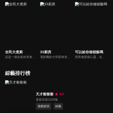
全民大煮廚
33廚房
可以給你做頓飯嗎
這是一個全新的美食節目，將為您煮出台灣的好滋味，豐富、美味的畫面，傳遞「煮廚」對料理的用心，獨特的介紹方式，要你吃得更有創意、吃得更有趣！現今飲食已趨健康走向為主，「全民大煮廚」要用「輕食輕煙」讓你吃出健康與活力，並帶觀眾們從食材開始，想成為達人級的吃貨，走～我們從「煮」開始！
電影圈的大明星林美秀首度跨足綜藝接主持棒，帶領駱進漢師傅以及黃景龍師傅大展廚藝與觀眾們一起美味上菜！
用美食慰藉心靈，在飯桌上這個中國人最傳統的聊天場域打開素人物件心門；潛移默化地引出社會熱點話題，打造一檔有趣、有用、有意義的人文類真人秀。
綜藝排行榜
天才衝衝衝
9.3
更新至第1028集
遊戲節目
綜藝