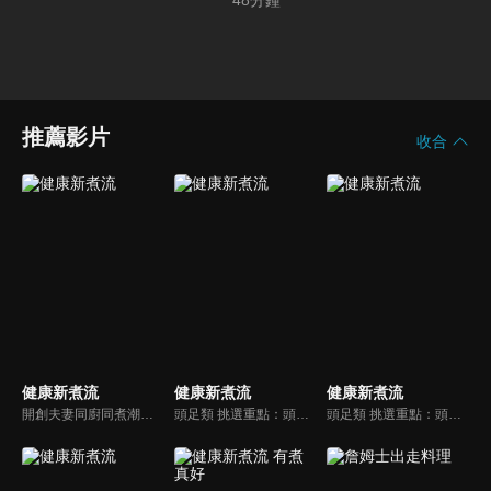
48
分鐘
推薦影片
收合
健康新煮流
健康新煮流
健康新煮流
開創夫妻同廚同煮潮流的KC夫婦，繼《健康醫食代》後，走出攝影棚，帶大家全台走透透，發掘上帝賞賜的美味食材，內容融合新加坡南洋風和客家純樸味，加上台灣獨特的閩南風情，互相激盪交織出的火花，打造出獨一無二的美食節目。
頭足類 挑選重點：頭足類利用清洗時去除內臟可以降低膽固醇的攝取。挑選雙眼清澈明亮，眼球稍微凸出，肉質結實有彈性為佳。身體具透明感，觸腕或是吸盤一碰到活體就會吸附住便是新鮮的。
頭足類 挑選重點：頭足類利用清洗時去除內臟可以降低膽固醇的攝取。挑選雙眼清澈明亮，眼球稍微凸出，肉質結實有彈性為佳。身體具透明感，觸腕或是吸盤一碰到活體就會吸附住便是新鮮的。