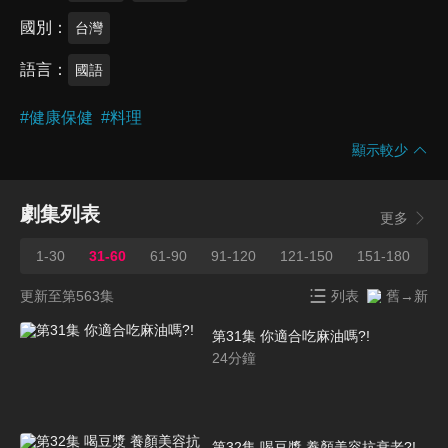
國別
台灣
語言
國語
#
健康保健
#
料理
顯示較少
劇集列表
更多
1-30
31-60
61-90
91-120
121-150
151-180
1
更新至第563集
列表
舊→新
第31集 你適合吃麻油嗎?!
24
分鐘
第32集 喝豆漿 養顏美容抗衰老?!