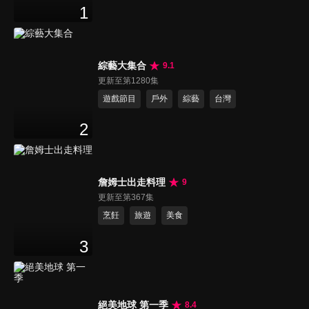
1
綜藝大集合
9.1
更新至第1280集
遊戲節目
戶外
綜藝
台灣
2
詹姆士出走料理
9
更新至第367集
烹飪
旅遊
美食
3
絕美地球 第一季
8.4