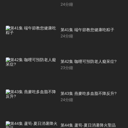
24
分鐘
第41集 端午節教您健康吃粽子
24
分鐘
第42集 咖哩可預防老人癡呆症?
23
分鐘
第43集 燕麥吃多血脂不降反升?
24
分鐘
第44集 蘆筍-夏日消暑降火聖品