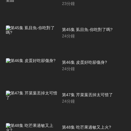
23
分鐘
第45集 虱目魚-你吃對了嗎?
24
分鐘
第46集 皮蛋好吃卻傷身?
24
分鐘
第47集 芹菜葉丟掉太可惜了
24
分鐘
第48集 吃芒果過敏又上火?