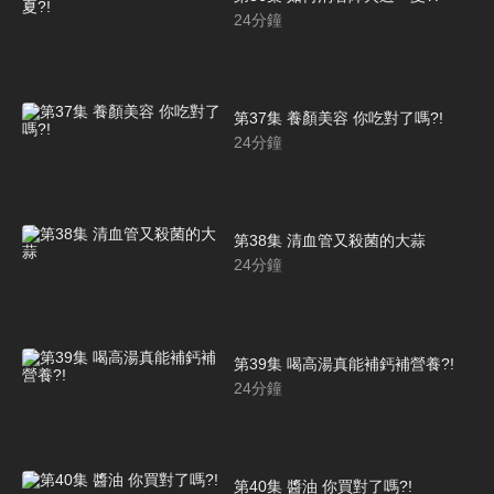
24
分鐘
第37集 養顏美容 你吃對了嗎?!
24
分鐘
第38集 清血管又殺菌的大蒜
24
分鐘
第39集 喝高湯真能補鈣補營養?!
24
分鐘
第40集 醬油 你買對了嗎?!