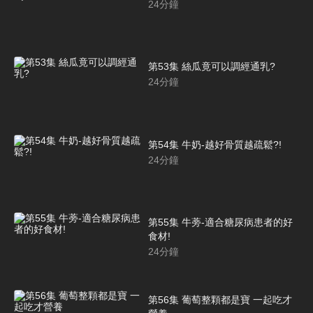
24
分鐘
第53集 絲瓜竟可以調經通乳?
24
分鐘
第54集 牛奶-越好骨質越疏鬆?!
24
分鐘
第55集 牛蒡-適合糖尿病患者的好
食材!
24
分鐘
第56集 葡萄整顆都是寶 一起吃才