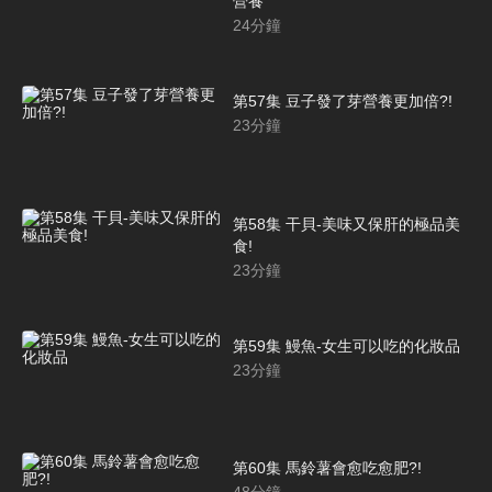
營養
24
分鐘
第57集 豆子發了芽營養更加倍?!
23
分鐘
第58集 干貝-美味又保肝的極品美
食!
23
分鐘
第59集 鰻魚-女生可以吃的化妝品
23
分鐘
第60集 馬鈴薯會愈吃愈肥?!