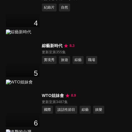
紀錄片
自然
4
綜藝新時代
8.3
更新至第355集
實境秀
旅遊
綜藝
職場
5
WTO姐妹會
8.9
更新至第3487集
國際
談話性節目
綜藝
娛樂
6