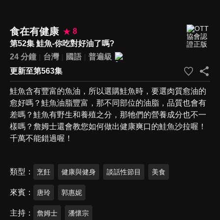
食在有健康
8
第52集 鮭魚-你吃對好油了嗎?
24 分鐘
台灣
國語
普遍級
更新至第563集
鮭魚含有豐富的魚油，所以選購鮭魚時，要選肉質愈油的
愈好嗎？鮭魚油脂豐富，那不同部位的油脂，品質也會有
差嗎？鮭魚有野生和養殖之分，那牠們的營養成分也不一
樣嗎？詹姆士還會教您如何做出健康爽口的鮭魚沙拉喔！
千萬不能錯過喔！
類型
烹飪
健康與健身
談話性節目
美食
來賓
唐玲
郭惠妮
主持
詹姆士
潘懷宗