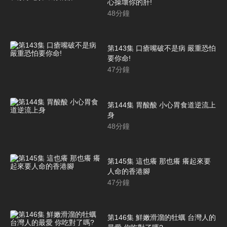
心操壞你的肝!
48
分鐘
第143集 口瘡嘴破不是病 嚴重恐怕
要你命!
47
分鐘
第144集 胃酸酸 小心胃食道逆流上
身
48
分鐘
第145集 這也癢 那也癢 癢起來要
人命的香港腳
47
分鐘
第146集 鮮嫩滑溜的牡蠣 台灣人的