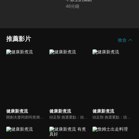
48
分鐘
推薦影片
收合
健康新煮流
健康新煮流
健康新煮流
開創夫妻同廚同煮潮流的KC夫婦，繼《健康醫食代》後，走出攝影棚，帶大家全台走透透，發掘上帝賞賜的美味食材，內容融合新加坡南洋風和客家純樸味，加上台灣獨特的閩南風情，互相激盪交織出的火花，打造出獨一無二的美食節目。
頭足類 挑選重點：頭足類利用清洗時去除內臟可以降低膽固醇的攝取。挑選雙眼清澈明亮，眼球稍微凸出，肉質結實有彈性為佳。身體具透明感，觸腕或是吸盤一碰到活體就會吸附住便是新鮮的。
頭足類 挑選重點：頭足類利用清洗時去除內臟可以降低膽固醇的攝取。挑選雙眼清澈明亮，眼球稍微凸出，肉質結實有彈性為佳。身體具透明感，觸腕或是吸盤一碰到活體就會吸附住便是新鮮的。