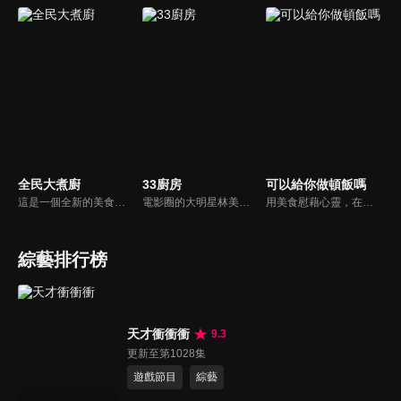
全民大煮廚
33廚房
可以給你做頓飯嗎
這是一個全新的美食節目，將為您煮出台灣的好滋味，豐富、美味的畫面，傳遞「煮廚」對料理的用心，獨特的介紹方式，要你吃得更有創意、吃得更有趣！現今飲食已趨健康走向為主，「全民大煮廚」要用「輕食輕煙」讓你吃出健康與活力，並帶觀眾們從食材開始，想成為達人級的吃貨，走～我們從「煮」開始！
電影圈的大明星林美秀首度跨足綜藝接主持棒，帶領駱進漢師傅以及黃景龍師傅大展廚藝與觀眾們一起美味上菜！
用美食慰藉心靈，在飯桌上這個中國人最傳統的聊天場域打開素人物件心門；潛移默化地引出社會熱點話題，打造一檔有趣、有用、有意義的人文類真人秀。
綜藝排行榜
天才衝衝衝
9.3
更新至第1028集
遊戲節目
綜藝