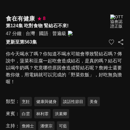
食在有健康
8
第124集 吃對食物 腎結石不來!
47 分鐘
台灣
國語
普遍級
更新至第563集
你今天喝水了嗎？你知道不喝水可能會導致腎結石嗎？傳
說中，菠菜和豆腐一起吃會造成結石，是真的嗎？結石可
以喝牛奶嗎？究竟哪些原因會造成腎結石呢？詹姆士還要
教你做，用電鍋就可以完成的「野菜炊飯」，好吃無負擔
喔！
類型
烹飪
健康與健身
談話性節目
美食
來賓
白雲
林利霏
洪素卿
主持
詹姆士
潘懷宗
可藍