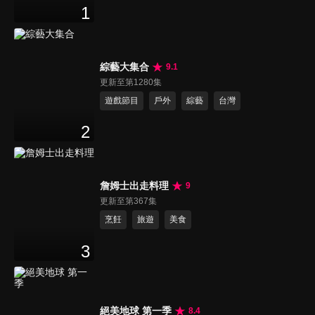
1
綜藝大集合
9.1
更新至第1280集
遊戲節目
戶外
綜藝
台灣
2
詹姆士出走料理
9
更新至第367集
烹飪
旅遊
美食
3
絕美地球 第一季
8.4