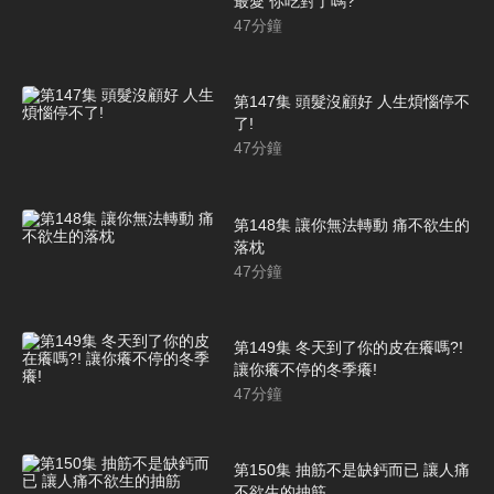
最愛 你吃對了嗎?
47
分鐘
第147集 頭髮沒顧好 人生煩惱停不
了!
47
分鐘
第148集 讓你無法轉動 痛不欲生的
落枕
47
分鐘
第149集 冬天到了你的皮在癢嗎?!
讓你癢不停的冬季癢!
47
分鐘
第150集 抽筋不是缺鈣而已 讓人痛
不欲生的抽筋