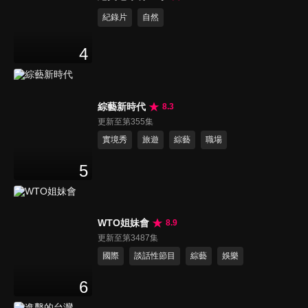
紀錄片
自然
4
綜藝新時代
8.3
更新至第355集
實境秀
旅遊
綜藝
職場
5
WTO姐妹會
8.9
更新至第3487集
國際
談話性節目
綜藝
娛樂
6