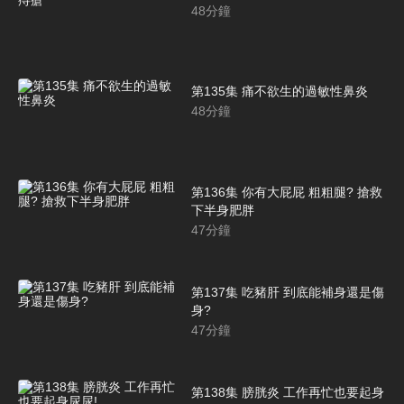
48
分鐘
第135集 痛不欲生的過敏性鼻炎
48
分鐘
第136集 你有大屁屁 粗粗腿? 搶救
下半身肥胖
47
分鐘
第137集 吃豬肝 到底能補身還是傷
身?
47
分鐘
第138集 膀胱炎 工作再忙也要起身