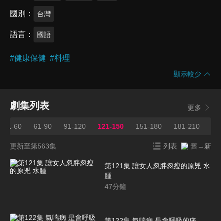
國別
台灣
語言
國語
#
健康保健
#
料理
顯示較少
劇集列表
更多
31-60
61-90
91-120
121-150
151-180
181-210
21
更新至第563集
列表
舊→新
第121集 讓女人忽胖忽瘦的原兇 水
腫
47
分鐘
第122集 氣喘病 是會呼吸的痛