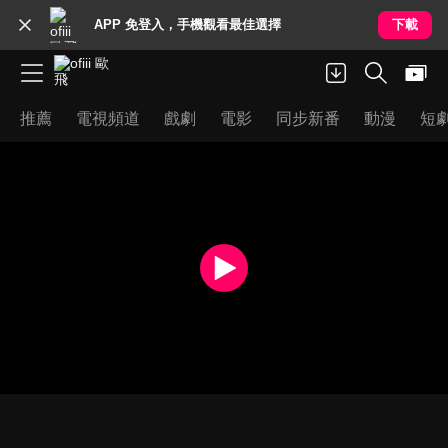
APP 免登入，手機觀看最佳選擇
下載
推薦
電視頻道
戲劇
電影
同步新番
動漫
短