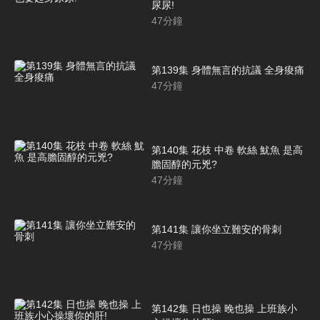
尿尿!
47
分鐘
第139集 身體無言的抗議 全身痠痛
47
分鐘
第140集 花枝 中卷 軟絲 魷魚 是高
膽固醇的元兇?
47
分鐘
第141集 讓你坐立難安的骨刺
47
分鐘
第142集 日也操 晚也操 上班族小