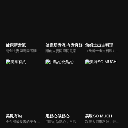
健康新煮流
健康新煮流 有煮真好
詹姆士出走料理
開創夫妻同廚同煮潮流的KC夫婦，繼《健康醫食代》後，走出攝影棚，帶大家全台走透透，發掘上帝賞賜的美味食材，內容融合新加坡南洋風和客家純樸味，加上台灣獨特的閩南風情，互相激盪交織出的火花，打造出獨一無二的美食節目。
開創夫妻同廚同煮潮流的KC夫婦，繼《健康醫食代》後，走出攝影棚，帶大家全台走透透，發掘上帝賞賜的美味食材，內容融合新加坡南洋風和客家純樸味，加上台灣獨特的閩南風情，互相激盪交織出的火花，打造出獨一無二的美食節目。
《詹姆士出走料理》以尋找詹姆士私廚菜單為節目主軸，為了尋找記憶中的美味料理，詹姆士將帶領大家探索市場，品嘗在地美味、尋訪料理達人，並在節目中展現特殊食材的處理方式、嘗試新的醬料或是新的料理作法，製作創意料理(料理教學)，最後在節目片尾時作出一道『詹姆士創意料理』。
美鳳有約
用點心做點心
美味SO MUCH
全台灣最長壽的美食節目《美鳯有約》魅力百分百！長達15年的播出時間，總是陪伴著許多婆婆媽媽們渡過一個輕鬆愉快的時光，精采內容您絕對不可錯過喔！
用點心做點心，自己動手最開心！全台唯一以點心烘焙為主題的電視節目，邀請熱愛烘焙料理的你/妳，一起加入我們DIY各式各樣的點心。
跟著大廚學料理，最強的料理小百科，美味SO MUCH！