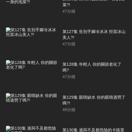
菜?!
47
分鐘
第127集 告別手腳冷冰冰 拒當冰山
美人?!
47
分鐘
第128集 年輕人 你的關節老化了
嗎?
47
分鐘
第129集 眼睛缺水 你的眼睛過勞了
嗎?!
48
分鐘
第130集 過與不及都危險的卡路里