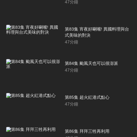
47
分鐘
第83集 宵夜好唰嘴! 異國料理與台
式美味的對決
47
分鐘
第84集 颱風天也可以很澎派
47
分鐘
第85集 超火紅港式點心
47
分鐘
第86集 拜拜三牲再利用