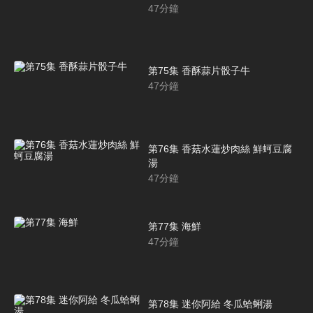
47
分鐘
第75集 香酥蒜片骰子牛
47
分鐘
第76集 香菇水蓮炒肉絲 鮮蚵豆腐
湯
47
分鐘
第77集 海鮮
47
分鐘
第78集 迷你阿給 冬瓜蛤蜊湯