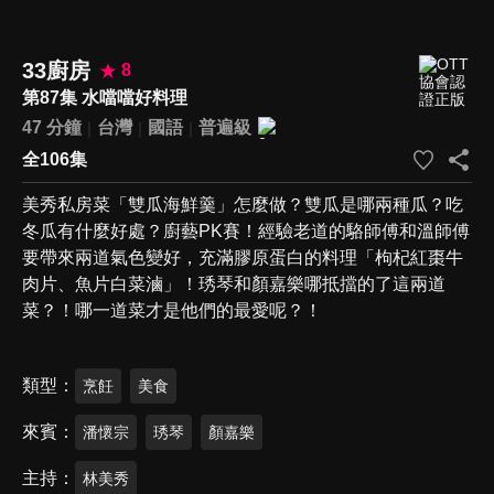
33廚房
8
第87集 水噹噹好料理
47 分鐘
台灣
國語
普遍級
全106集
美秀私房菜「雙瓜海鮮羹」怎麼做？雙瓜是哪兩種瓜？吃
冬瓜有什麼好處？廚藝PK賽！經驗老道的駱師傅和溫師傅
要帶來兩道氣色變好，充滿膠原蛋白的料理「枸杞紅棗牛
肉片、魚片白菜滷」！琇琴和顏嘉樂哪抵擋的了這兩道
菜？！哪一道菜才是他們的最愛呢？！
類型
烹飪
美食
來賓
潘懷宗
琇琴
顏嘉樂
主持
林美秀