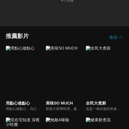
47
分鐘
推薦影片
收合
用點心做點心
美味SO MUCH
全民大煮廚
用點心做點心，自己動手最開心！全台唯一以點心烘焙為主題的電視節目，邀請熱愛烘焙料理的你/妳，一起加入我們DIY各式各樣的點心。
跟著大廚學料理，最強的料理小百科，美味SO MUCH！
這是一個全新的美食節目，將為您煮出台灣的好滋味，豐富、美味的畫面，傳遞「煮廚」對料理的用心，獨特的介紹方式，要你吃得更有創意、吃得更有趣！現今飲食已趨健康走向為主，「全民大煮廚」要用「輕食輕煙」讓你吃出健康與活力，並帶觀眾們從食材開始，想成為達人級的吃貨，走～我們從「煮」開始！