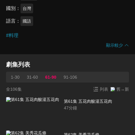
國別
台灣
語言
國語
#
料理
顯示較少
劇集列表
1-30
31-60
61-90
91-106
全106集
列表
舊→新
第61集 五花肉酸湯五花肉
47
分鐘
第62集 美秀花瓜條