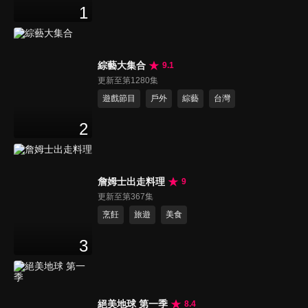
1
綜藝大集合
9.1
更新至第1280集
遊戲節目
戶外
綜藝
台灣
2
詹姆士出走料理
9
更新至第367集
烹飪
旅遊
美食
3
絕美地球 第一季
8.4