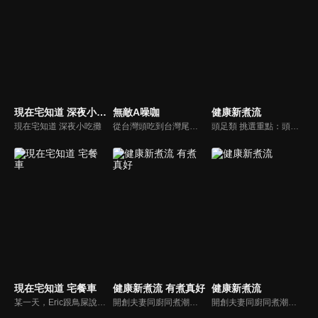
現在宅知道 深夜小吃攤
無敵A噪咖
健康新煮流
現在宅知道 深夜小吃攤
從台灣頭吃到台灣尾，沒準備好你的肚子千萬別說台灣的美味你都吃過啦！無敵A噪咖這次精銳盡出、翻山越嶺，傳出台灣的好滋味，豐富、美味的畫面，傳遞噪咖對美食的用心，透過獨特的介紹方式，就要你吃得更有創意、更有趣！吃的更有內涵與層次喔！
頭足類 挑選重點：頭足類利用清洗時去除內臟可以降低膽固醇的攝取。挑選雙眼清澈明亮，眼球稍微凸出，肉質結實有彈性為佳。身體具透明感，觸腕或是吸盤一碰到活體就會吸附住便是新鮮的。
現在宅知道 宅餐車
健康新煮流 有煮真好
健康新煮流
某一天，Eric跟鳥屎說：「哎~鳥屎我跟你說吼，我想在麥卡貝樓下開一個Bar.........」因此宅餐車就這麼誕生了！透過實境的拍攝手法，讓大家體驗最真實的餐車日記。跟著鳥屎、大魚走出攝影棚，喚起宅宅們的熱血，做菜給不同角落的人吃。千萬別錯過宅知道全新企劃「宅餐車」吧！
開創夫妻同廚同煮潮流的KC夫婦，繼《健康醫食代》後，走出攝影棚，帶大家全台走透透，發掘上帝賞賜的美味食材，內容融合新加坡南洋風和客家純樸味，加上台灣獨特的閩南風情，互相激盪交織出的火花，打造出獨一無二的美食節目。
開創夫妻同廚同煮潮流的KC夫婦，繼《健康醫食代》後，走出攝影棚，帶大家全台走透透，發掘上帝賞賜的美味食材，內容融合新加坡南洋風和客家純樸味，加上台灣獨特的閩南風情，互相激盪交織出的火花，打造出獨一無二的美食節目。