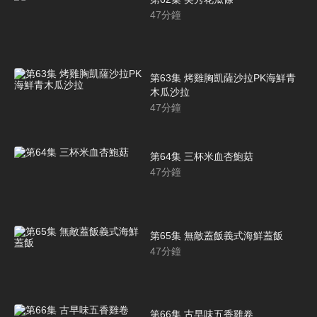
47
分鐘
第63集 烤雞胸凱薩沙拉PK海鮮青
木瓜沙拉
47
分鐘
第64集 三杯米血杏鮑菇
47
分鐘
第65集 無敵蓋飯義式海鮮蓋飯
47
分鐘
第66集 古早味五香雞卷