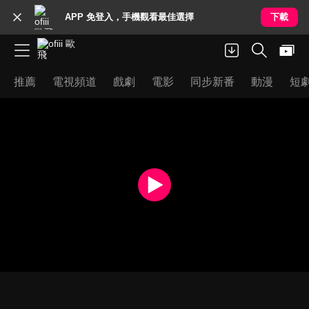
APP 免登入，手機觀看最佳選擇
下載
推薦
電視頻道
戲劇
電影
同步新番
動漫
短