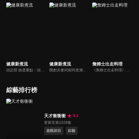
健康新煮流
健康新煮流
詹姆士出走料理
頭足類 挑選重點：頭足類利用清洗時去除內臟可以降低膽固醇的攝取。挑選雙眼清澈明亮，眼球稍微凸出，肉質結實有彈性為佳。身體具透明感，觸腕或是吸盤一碰到活體就會吸附住便是新鮮的。
開創夫妻同廚同煮潮流的KC夫婦，繼《健康醫食代》後，走出攝影棚，帶大家全台走透透，發掘上帝賞賜的美味食材，內容融合新加坡南洋風和客家純樸味，加上台灣獨特的閩南風情，互相激盪交織出的火花，打造出獨一無二的美食節目。
《詹姆士出走料理》以尋找詹姆士私廚菜單為節目主軸，為了尋找記憶中的美味料理，詹姆士將帶領大家探索市場，品嘗在地美味、尋訪料理達人，並在節目中展現特殊食材的處理方式、嘗試新的醬料或是新的料理作法，製作創意料理(料理教學)，最後在節目片尾時作出一道『詹姆士創意料理』。
綜藝排行榜
天才衝衝衝
9.3
更新至第1028集
遊戲節目
綜藝