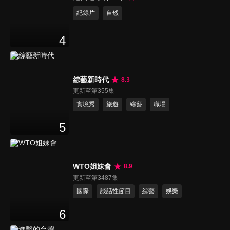
紀錄片
自然
4
綜藝新時代
8.3
更新至第355集
實境秀
旅遊
綜藝
職場
5
WTO姐妹會
8.9
更新至第3487集
國際
談話性節目
綜藝
娛樂
6