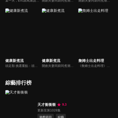
某一天，Eric跟鳥屎說：「哎~鳥屎我跟你說吼，我想在麥卡貝樓下開一個Bar.........」因此宅餐車就這麼誕生了！透過實境的拍攝手法，讓大家體驗最真實的餐車日記。跟著鳥屎、大魚走出攝影棚，喚起宅宅們的熱血，做菜給不同角落的人吃。千萬別錯過宅知道全新企劃「宅餐車」吧！
開創夫妻同廚同煮潮流的KC夫婦，繼《健康醫食代》後，走出攝影棚，帶大家全台走透透，發掘上帝賞賜的美味食材，內容融合新加坡南洋風和客家純樸味，加上台灣獨特的閩南風情，互相激盪交織出的火花，打造出獨一無二的美食節目。
開創夫妻同廚同煮潮流的KC夫婦，繼《健康醫食代》後，走出攝影棚，帶大家全台走透透，發掘上帝賞賜的美味食材，內容融合新加坡南洋風和客家純樸味，加上台灣獨特的閩南風情，互相激盪交織出的火花，打造出獨一無二的美食節目。
健康新煮流
健康新煮流
詹姆士出走料理
頭足類 挑選重點：頭足類利用清洗時去除內臟可以降低膽固醇的攝取。挑選雙眼清澈明亮，眼球稍微凸出，肉質結實有彈性為佳。身體具透明感，觸腕或是吸盤一碰到活體就會吸附住便是新鮮的。
開創夫妻同廚同煮潮流的KC夫婦，繼《健康醫食代》後，走出攝影棚，帶大家全台走透透，發掘上帝賞賜的美味食材，內容融合新加坡南洋風和客家純樸味，加上台灣獨特的閩南風情，互相激盪交織出的火花，打造出獨一無二的美食節目。
《詹姆士出走料理》以尋找詹姆士私廚菜單為節目主軸，為了尋找記憶中的美味料理，詹姆士將帶領大家探索市場，品嘗在地美味、尋訪料理達人，並在節目中展現特殊食材的處理方式、嘗試新的醬料或是新的料理作法，製作創意料理(料理教學)，最後在節目片尾時作出一道『詹姆士創意料理』。
綜藝排行榜
天才衝衝衝
9.3
更新至第1028集
遊戲節目
綜藝