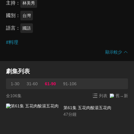
主持
林美秀
國別
台灣
語言
國語
#
料理
顯示較少
劇集列表
1-30
31-60
61-90
91-106
全106集
列表
舊→新
第61集 五花肉酸湯五花肉
47
分鐘