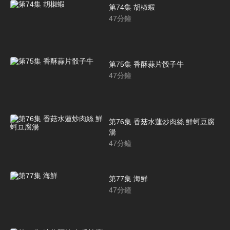
第74集 胡椒蝦
47
分鐘
第75集 香酥蒜片骰子牛
47
分鐘
第76集 香菇水蓮炒肉絲 鮮蚵豆腐
湯
47
分鐘
第77集 海鮮
47
分鐘