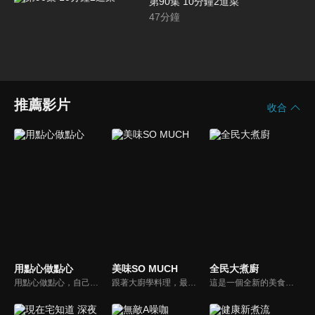
第90集 10分鐘2道菜
47
分鐘
推薦影片
收合
用點心做點心
美味SO MUCH
全民大煮廚
用點心做點心，自己動手最開心！全台唯一以點心烘焙為主題的電視節目，邀請熱愛烘焙料理的你/妳，一起加入我們DIY各式各樣的點心。
跟著大廚學料理，最強的料理小百科，美味SO MUCH！
這是一個全新的美食節目，將為您煮出台灣的好滋味，豐富、美味的畫面，傳遞「煮廚」對料理的用心，獨特的介紹方式，要你吃得更有創意、吃得更有趣！現今飲食已趨健康走向為主，「全民大煮廚」要用「輕食輕煙」讓你吃出健康與活力，並帶觀眾們從食材開始，想成為達人級的吃貨，走～我們從「煮」開始！