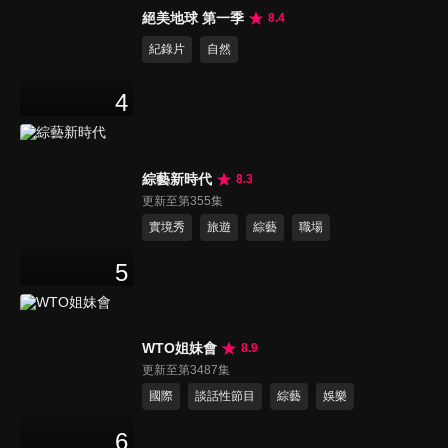
絕美地球 第一季
8.4
紀錄片
自然
4
綜藝新時代
8.3
更新至第355集
實境秀
旅遊
綜藝
職場
5
WTO姐妹會
8.9
更新至第3487集
國際
談話性節目
綜藝
娛樂
6