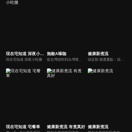
現在宅知道 深夜小吃攤
無敵A噪咖
健康新煮流
現在宅知道 深夜小吃攤
從台灣頭吃到台灣尾，沒準備好你的肚子千萬別說台灣的美味你都吃過啦！無敵A噪咖這次精銳盡出、翻山越嶺，傳出台灣的好滋味，豐富、美味的畫面，傳遞噪咖對美食的用心，透過獨特的介紹方式，就要你吃得更有創意、更有趣！吃的更有內涵與層次喔！
頭足類 挑選重點：頭足類利用清洗時去除內臟可以降低膽固醇的攝取。挑選雙眼清澈明亮，眼球稍微凸出，肉質結實有彈性為佳。身體具透明感，觸腕或是吸盤一碰到活體就會吸附住便是新鮮的。
現在宅知道 宅餐車
健康新煮流 有煮真好
健康新煮流