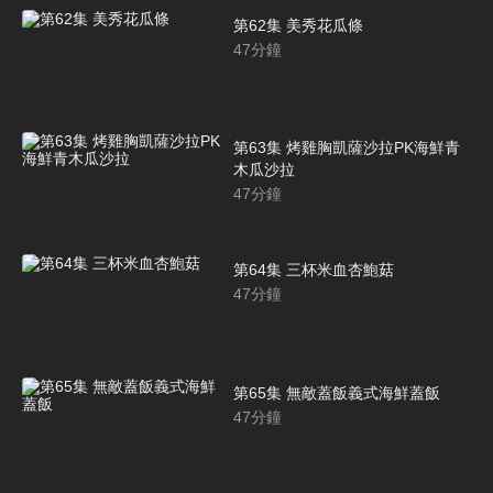
第62集 美秀花瓜條
47
分鐘
第63集 烤雞胸凱薩沙拉PK海鮮青
木瓜沙拉
47
分鐘
第64集 三杯米血杏鮑菇
47
分鐘
第65集 無敵蓋飯義式海鮮蓋飯
47
分鐘