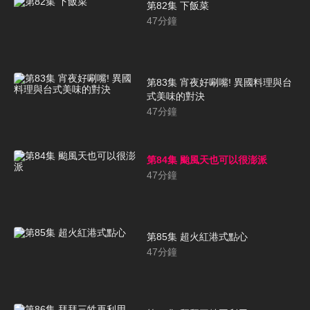
第82集 下飯菜
47
分鐘
第83集 宵夜好唰嘴! 異國料理與台
式美味的對決
47
分鐘
第84集 颱風天也可以很澎派
47
分鐘
第85集 超火紅港式點心
47
分鐘