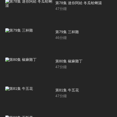
第78集 迷你阿給 冬瓜蛤蜊湯
47
分鐘
第79集 三杯雞
46
分鐘
第80集 椒麻雞丁
47
分鐘
第81集 牛五花
47
分鐘