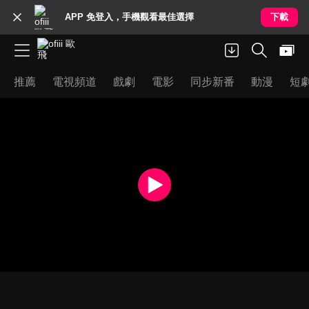
APP 免登入，手機觀看最佳選擇
下載
推薦
電視頻道
戲劇
電影
同步新番
動漫
短