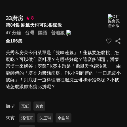
33廚房
8
第84集 颱風天也可以很澎派
47 分鐘
台灣
國語
普遍級
全106集
美秀私房菜今日菜單是「雙味蓮藕」！蓮藕要怎麼挑、怎
麼吃？可以做什麼料理？有哪些好處？這麼多問題，潘懷
宗博士來解答！廚藝PK賽主題是「颱風天也很澎派」！由
龍師傅的「塔香肉醬麵疙瘩」PK小剛師傅的「一口脆皮小
披薩」！到底哪一道料理能征服沈玉琳和余皓然呢？小披
薩怎麼跟麵疙瘩比拼呢？
類型
烹飪
美食
來賓
潘懷宗
沈玉琳
余皓然