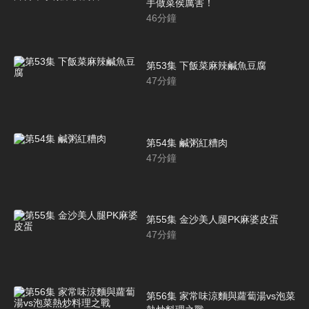
手做菜侯厲害！
46
分鐘
第53集 下飯菜麻辣鹹魚豆腐
47
分鐘
第54集 鹹粥紅糟肉
47
分鐘
第55集 金沙美人腿PK麻婆皮蛋
47
分鐘
第56集 家常味涼麵與蘿蔔湯vs泡菜