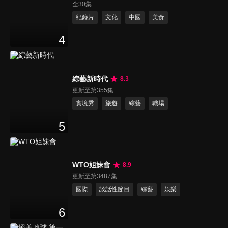
全30集
紀錄片
文化
中國
美食
4
綜藝新時代
8.3
更新至第355集
實境秀
旅遊
綜藝
職場
5
WTO姐妹會
8.9
更新至第3487集
國際
談話性節目
綜藝
娛樂
6