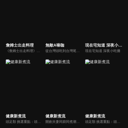
詹姆士出走料理
無敵A噪咖
現在宅知道 深夜小吃攤
《詹姆士出走料理》以尋找詹姆士私廚菜單為節目主軸，為了尋找記憶中的美味料理，詹姆士將帶領大家探索市場，品嘗在地美味、尋訪料理達人，並在節目中展現特殊食材的處理方式、嘗試新的醬料或是新的料理作法，製作創意料理(料理教學)，最後在節目片尾時作出一道『詹姆士創意料理』。
從台灣頭吃到台灣尾，沒準備好你的肚子千萬別說台灣的美味你都吃過啦！無敵A噪咖這次精銳盡出、翻山越嶺，傳出台灣的好滋味，豐富、美味的畫面，傳遞噪咖對美食的用心，透過獨特的介紹方式，就要你吃得更有創意、更有趣！吃的更有內涵與層次喔！
現在宅知道 深夜小吃攤
健康新煮流
健康新煮流
健康新煮流
頭足類 挑選重點：頭足類利用清洗時去除內臟可以降低膽固醇的攝取。挑選雙眼清澈明亮，眼球稍微凸出，肉質結實有彈性為佳。身體具透明感，觸腕或是吸盤一碰到活體就會吸附住便是新鮮的。
開創夫妻同廚同煮潮流的KC夫婦，繼《健康醫食代》後，走出攝影棚，帶大家全台走透透，發掘上帝賞賜的美味食材，內容融合新加坡南洋風和客家純樸味，加上台灣獨特的閩南風情，互相激盪交織出的火花，打造出獨一無二的美食節目。
頭足類 挑選重點：頭足類利用清洗時去除內臟可以降低膽固醇的攝取。挑選雙眼清澈明亮，眼球稍微凸出，肉質結實有彈性為佳。身體具透明感，觸腕或是吸盤一碰到活體就會吸附住便是新鮮的。