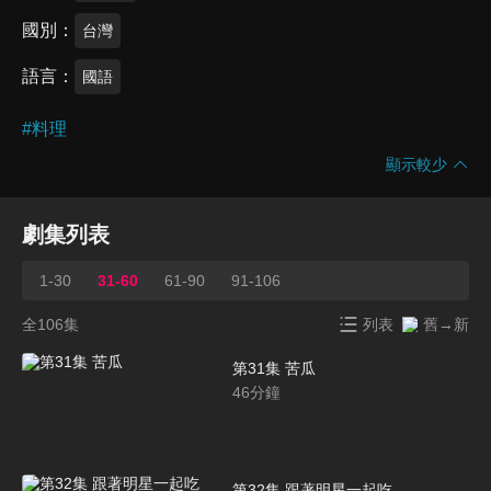
國別
台灣
語言
國語
#
料理
顯示較少
劇集列表
1-30
31-60
61-90
91-106
全106集
列表
舊→新
第31集 苦瓜
46
分鐘
第32集 跟著明星一起吃