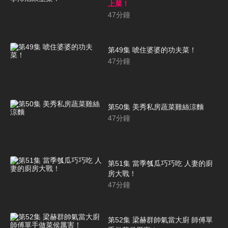
上菜！
47
分鐘
第49集 唬住婆婆的功夫菜！
47
分鐘
第50集 美秀私房蔬菜雞絲涼麵
47
分鐘
第51集 當季瓠瓜巧巧吃 人妻的廚
房大戰！
47
分鐘
第52集 梁赫群帥氣當大廚 師傅單