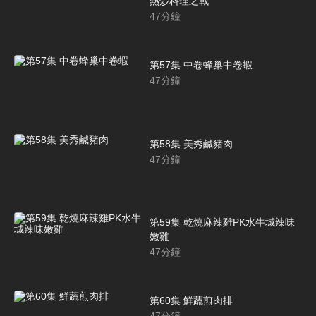
熱炒料理之戰
47
分鐘
第57集 中卷蜂巢中卷蝦
47
分鐘
第58集 美秀鹹豬肉
47
分鐘
第59集 乾燒麻辣雞PK水牛城辣味
嫩雞
47
分鐘
第60集 鮮蔬煎肉排