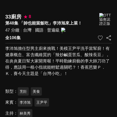
33廚房
8
第48集 「帥也能當飯吃」李沛旭來上菜！
47 分鐘
台灣
國語
普遍級
全106集
李沛旭擔任型男主廚來挑戰！美模王尹平洗手當幫廚！有
健康概念、富含纖維質的「辣炒鹹蛋苦瓜、酸辣長豆」，
在炎炎夏日幫大家開胃喔！平時勤練廚藝的李大師刀功了
得，應該用一根小指就能輕鬆過關吧？！香蕉芭樂Ｐ．
Ｋ．賽今天主題是「台灣小吃」！
類型
烹飪
美食
來賓
李沛旭
王尹平
主持
林美秀