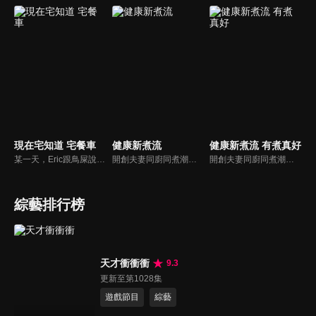
現在宅知道 宅餐車
健康新煮流
健康新煮流 有煮真好
某一天，Eric跟鳥屎說：「哎~鳥屎我跟你說吼，我想在麥卡貝樓下開一個Bar.........」因此宅餐車就這麼誕生了！透過實境的拍攝手法，讓大家體驗最真實的餐車日記。跟著鳥屎、大魚走出攝影棚，喚起宅宅們的熱血，做菜給不同角落的人吃。千萬別錯過宅知道全新企劃「宅餐車」吧！
開創夫妻同廚同煮潮流的KC夫婦，繼《健康醫食代》後，走出攝影棚，帶大家全台走透透，發掘上帝賞賜的美味食材，內容融合新加坡南洋風和客家純樸味，加上台灣獨特的閩南風情，互相激盪交織出的火花，打造出獨一無二的美食節目。
開創夫妻同廚同煮潮流的KC夫婦，繼《健康醫食代》後，走出攝影棚，帶大家全台走透透，發掘上帝賞賜的美味食材，內容融合新加坡南洋風和客家純樸味，加上台灣獨特的閩南風情，互相激盪交織出的火花，打造出獨一無二的美食節目。
綜藝排行榜
天才衝衝衝
9.3
更新至第1028集
遊戲節目
綜藝