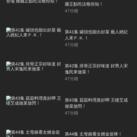
腿正點吃法報你知！
47
分鐘
第41集 罐頭也能出好菜 藝人經紀
人來Ｐ.Ｋ.！
47
分鐘
第42集 排骨正宗好味道 好男人宋
逸民來做菜！
47
分鐘
第43集 菇菇料理真好呷 王瞳艾成
做菜放閃！
47
分鐘
第44集 丈母娘看女婿金促咪！