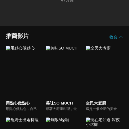
47
分鐘
推薦影片
收合
用點心做點心
美味SO MUCH
全民大煮廚
用點心做點心，自己動手最開心！全台唯一以點心烘焙為主題的電視節目，邀請熱愛烘焙料理的你/妳，一起加入我們DIY各式各樣的點心。
跟著大廚學料理，最強的料理小百科，美味SO MUCH！
這是一個全新的美食節目，將為您煮出台灣的好滋味，豐富、美味的畫面，傳遞「煮廚」對料理的用心，獨特的介紹方式，要你吃得更有創意、吃得更有趣！現今飲食已趨健康走向為主，「全民大煮廚」要用「輕食輕煙」讓你吃出健康與活力，並帶觀眾們從食材開始，想成為達人級的吃貨，走～我們從「煮」開始！