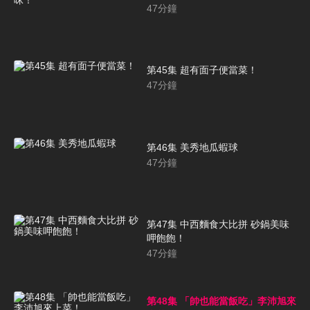
47
分鐘
第45集 超有面子便當菜！
47
分鐘
第46集 美秀地瓜蝦球
47
分鐘
第47集 中西麵食大比拼 砂鍋美味
呷飽飽！
47
分鐘
第48集 「帥也能當飯吃」李沛旭來