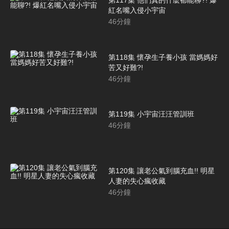
第117集 他們真的什麼都能聊?! 爆
紅名嘴入侵小宇宙
46
分鐘
第118集 懷孕生子養小孩 當媽媽好
苦又好難?!
46
分鐘
第119集 小宇宙汪汪管訓班
46
分鐘
第120集 讓老公氣到腦充血!! 明星
人妻的失心瘋收藏
46
分鐘