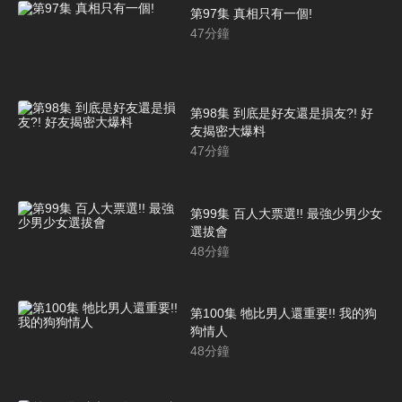
第97集 真相只有一個!
47
分鐘
第98集 到底是好友還是損友?! 好
友揭密大爆料
47
分鐘
第99集 百人大票選!! 最強少男少女
選拔會
48
分鐘
第100集 牠比男人還重要!! 我的狗
狗情人
48
分鐘