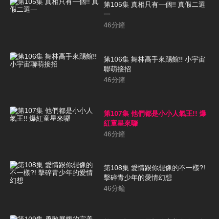
第105集 真相只有一個!! 真假二選
一
46
分鐘
第106集 舞林高手來踢館!! 小宇宙
聯萌接招
46
分鐘
第107集 他們都是小小人氣王!! 爆
紅童星來囉
46
分鐘
第108集 愛情跟你想像的不一樣?!
擊碎青少年的愛情幻想
46
分鐘