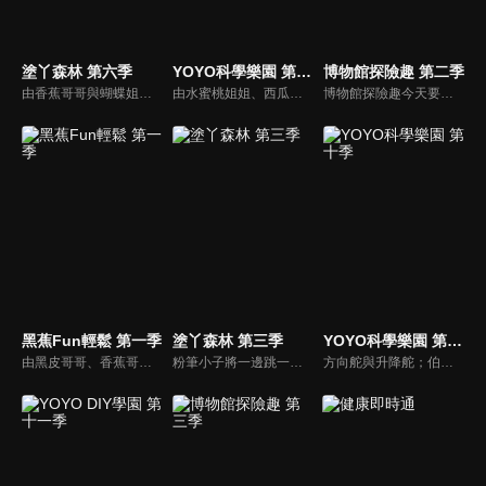
塗丫森林 第六季
YOYO科學樂園 第十二季
博物館探險趣 第二季
由香蕉哥哥與蝴蝶姐姐聯手出擊，透過圖畫、音樂、故事等方式，開啟小朋友無限潛能，讓小朋友在遊戲中自然學習，還有粉筆小子教大家用簡單線條畫出有趣的圖形；「塗ㄚ偵探」裡，阿嗚還會將許多世界名畫介紹給小朋友認識。
由水蜜桃姐姐、西瓜哥哥主持，帶領小朋友學習簡單的科學知識。
博物館探險趣今天要帶大家前往布袋戲的世界。西瓜哥哥與草莓姊姊演出武松打虎戲碼，西瓜松不忍棒打裝可愛的草莓老虎，正當兩人擔心短劇不知如何收尾，威璁老師出現了，帶他們到有戲看有戲演的地方參觀。
黑蕉Fun輕鬆 第一季
塗丫森林 第三季
YOYO科學樂園 第十季
由黑皮哥哥、香蕉哥哥及草莓姐姐共同主持。帶著孩子與黑皮哥哥一同冒險旅行、一起來聽香蕉哥哥講故事、再到草莓姐姐的音樂教室裡，與草莓一起唱出好聲音。
粉筆小子將一邊跳一邊教小朋友各種家禽；機器人教我們畫小雞；香蕉哥哥教大家用彈殼畫出不一樣的圖畫；三暉幼稚園的小朋友與大家一起用紙盤畫畫。
方向舵與升降舵；伯努力定律；足球飛機。