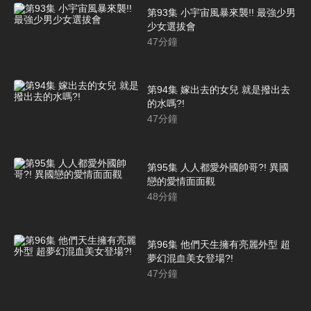
第93集 小宇宙風暴來襲!! 最強少男
少女選拔會
47
分鐘
第94集 嫁出去的女兒 就是撥出去
的水嗎?!
47
分鐘
第95集 人人都愛外國帥哥?! 異國
戀的愛情面面觀
48
分鐘
第96集 他們天生擁有亮麗外型 超
夢幻混血美女登場?!
47
分鐘