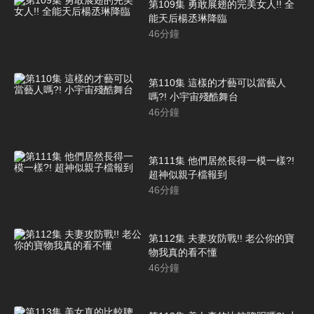
第109集 勇敢展翅的完美女人!! 全
能天后楊丞琳降臨
46
分鐘
第110集 這樣的才藝可以當藝人
嗎?! 小宇宙殘酷舞台
46
分鐘
第111集 他們居然長得一模一樣?!
超神似親子檔報到
46
分鐘
第112集 夫妻攻防戰!! 老公你的寶
物我真的看不懂
46
分鐘