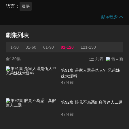
語言
國語
顯示較少
劇集列表
1-30
31-60
61-90
91-120
121-130
全130集
列表
舊→新
第91集 是家人還是仇人?! 兄弟姊
妹大爆料
47
分鐘
第92集 眼見不為憑!! 真假達人二選
一
47
分鐘