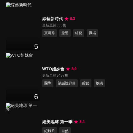
綜藝新時代
8.3
更新至第355集
實境秀
旅遊
綜藝
職場
5
WTO姐妹會
8.9
更新至第3487集
國際
談話性節目
綜藝
娛樂
6
絕美地球 第一季
8.4
紀錄片
自然