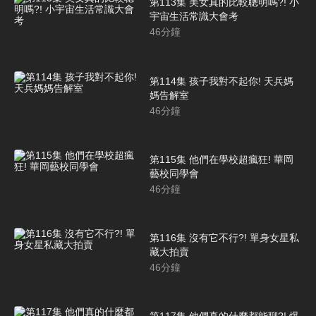
第113集 美女真的比較聰明嗎?! 小
宇宙生活常識大會考
46
分鐘
第114集 孩子我對不起你! 天兵媽
媽告解室
46
分鐘
第115集 他們在學校超瘋狂! 華岡
藝校同學會
46
分鐘
第116集 沒有它不行?! 單身女星私
藏大拍賣
46
分鐘