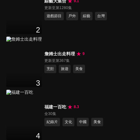
綜藝大集合
9.1
更新至第1280集
遊戲節目
戶外
綜藝
台灣
2
詹姆士出走料理
9
更新至第367集
烹飪
旅遊
美食
3
福建一百吃
8.3
全30集
紀錄片
文化
中國
美食
4