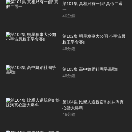
第101集 真相只有一個! 真假二選
一
46
分鐘
第102集 明星糗事大公開 小宇宙最
糗王爭奪賽!!
46
分鐘
第103集 高中舞蹈社團爭霸戰!!
46
分鐘
第104集 比親人還親密!! 姊妹淘真
心話大爆料
46
分鐘