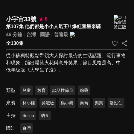
小宇宙33號
8
第107集 他們都是小小人氣王!! 爆紅童星來囉
46 分鐘
台灣
國語
普遍級
全130集
從小孩獨特觀點帶領大人探討最夯的生活話題、流行事物
和現象，蹦出爆笑火花與意外笑果，節目風格是高、中、
低年級版《大學生了沒》。
類型
兒童
教育
談話性節目
綜藝
來賓
林小樓
吳淑敏
楊小黎
喬喬
樂樂
潘泓仁
主持
Selina
納豆
國別
台灣