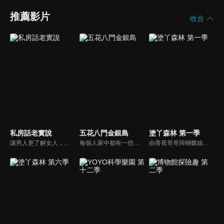
推薦影片
收合
私房話老實說
五花八門金銀島
塗丫森林 第一季
讓男人更了解女人，女人更了解自己 ，揭密女性私房話，讓療癒專家教你更愛自己！由于美人和納豆攜手主持，更多你想知道的女性私密話題都在《私房話老實說》。
每個人家中都有一些寶物，但是也許你把這些寶物當成廢物！不管是寶物還是廢物，快把它帶來金銀島變現金吧！節目邀請來賓分享與其寶物之間的故事，還會安排不同領域的「鑒定大師」來對物品進行估價，現場並有明星意見團，用一般收藏家的角度來給予意見。
由香蕉哥哥與蝴蝶姐姐聯手出擊，透過圖畫、音樂、故事等方式，開啟小朋友無限潛能，讓小朋友在遊戲中自然學習，還有粉筆小子教大家用簡單線條畫出有趣的圖形；「塗ㄚ偵探」裡，阿嗚還會將許多世界名畫介紹給小朋友認識。