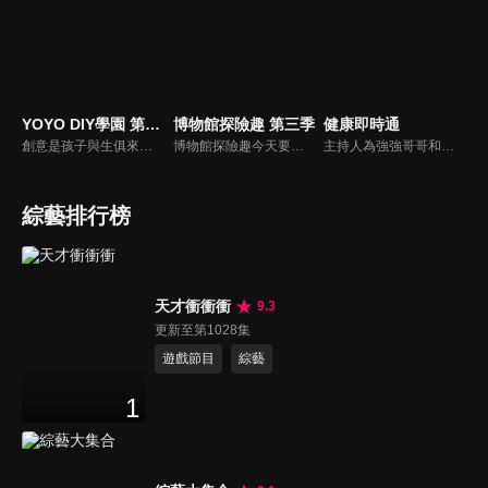
YOYO DIY學園 第十一季
博物館探險趣 第三季
健康即時通
創意是孩子與生俱來的天份，本節目帶家長與小朋友一起做有趣又好玩的美勞作品，一同體會親子DIY的樂趣，共享歡樂親子時光，培養小朋友在各方面的均衡發展。
博物館探險趣今天要帶大家前往布袋戲的世界。西瓜哥哥與草莓姊姊演出武松打虎戲碼，西瓜松不忍棒打裝可愛的草莓老虎，正當兩人擔心短劇不知如何收尾，威璁老師出現了，帶他們到有戲看有戲演的地方參觀。
主持人為強強哥哥和柳丁哥哥。介紹許多健康資訊，為大家開闢一個的健康新天地。
綜藝排行榜
天才衝衝衝
9.3
更新至第1028集
遊戲節目
綜藝
1