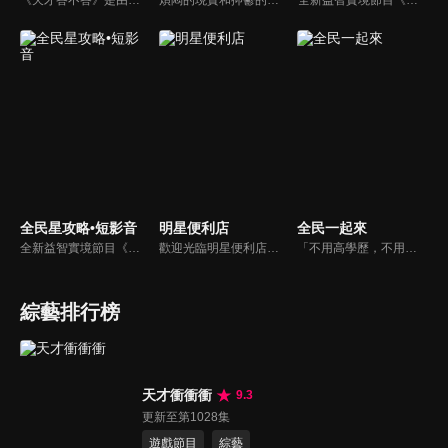
《天才答不答》是由吳宗憲和吳怡霈共同主持的益智節目。節目設立高額的獎金來考驗藝人們真實的人性，同時將題目立體化，讓你身歷其境去冒險答題。更有哪些出乎意料的處罰，讓藝人羞愧的不想再答錯！一個最接近「人性」與「真實」的益智節目，現在就讓吳宗憲帶你輕鬆玩轉知識。
煩悶的現實和抑鬱的社會，你需要的就是笑、大聲笑、開口笑，《頂尖對決》就要你笑到落ㄟ骸，最具綜藝實力的庹宗康，和喜感十足的納豆各自領軍對抗，藝人搞笑pk笑果十足，《頂尖對決》讓你忘掉一週煩惱！
全新益智實境節目《全民星攻略》，由館長曾國城擔任把關者，考驗著每個來挑戰九宮格益智遊戲藝人明星。想要攻略九宮格關卡，透過創意聯想、邏輯推理、理想分析，才有機會獲取智慧星幣，帶走夢幻大獎。
全民星攻略•短影音
明星便利店
全民一起來
全新益智實境節目《全民星攻略》，由館長曾國城擔任把關者，考驗著每個來挑戰九宮格益智遊戲藝人明星。想要攻略九宮格關卡，透過創意聯想、邏輯推理、理想分析，才有機會獲取智慧星幣，帶走夢幻大獎。
歡迎光臨明星便利店！你覺得便利店裡面有什麼？關東煮？茶葉蛋？還是讓你尖叫的大明星？一家擁有明星的便利店，到底有多稀奇，你會不會想要光臨呢？
「不用高學歷，不用會答題，全民一起來，獎金拿不完！」《全民一起來》是一檔結合手機遊戲的大型現場直播益智節目，「記憶、觀察、反應、平衡、敏捷...」，多道關卡考驗挑戰者的多元智能及體能，見證藝人明星各項不可思議的挑戰。
綜藝排行榜
天才衝衝衝
9.3
更新至第1028集
遊戲節目
綜藝