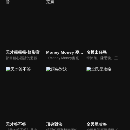
天才衝衝衝•短影音
Money Money 麥克瘋
名模出任務
節目精心設計的遊戲內容，包括深受觀眾喜愛並且火紅於各大專院校的【TEMPO系列】，考驗藝人用肢體表達能力以及聯想能力的【你是WORD演】、【會演是英雄】，考驗英文程度的【EAR傳耳ABC】，超簡單、超爆笑的【看你怎麼說】，以及考驗藝人反應、機智以及隊友默契的【不可能的默契】等單元，逗趣又爆笑！
《Money Money麥克瘋》節目強調不比音準、不比音色，也不比外型、外貌、氣質、長相等如何，只強調只要歌詞記得牢，就可以參加比賽。
李沛旭、陳思璇、王尹平、杜詩梅與大愷等人，卸下名模華麗外表、包袱，全力闖關！全台灣顏值最高的外景實境真人秀節目，名模們又會激盪什麼逗趣爆笑的場面呢？
天才答不答
頂尖對決
全民星攻略