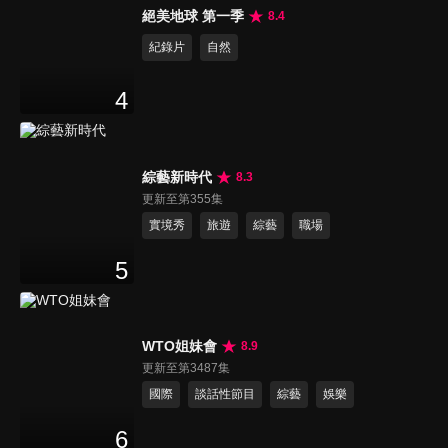
絕美地球 第一季
8.4
紀錄片
自然
4
綜藝新時代
8.3
更新至第355集
實境秀
旅遊
綜藝
職場
5
WTO姐妹會
8.9
更新至第3487集
國際
談話性節目
綜藝
娛樂
6