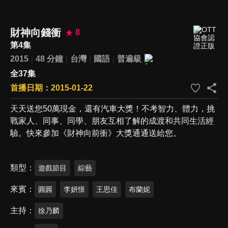
財神向錢衝
8
第4集
2015
48 分鐘
台灣
國語
普遍級
全37集
首播日期：2015-01-22
天天送您50萬現金，還有汽車大獎！不考智力、體力，挑
戰家人、同事、同學、朋友互相了解的成渡和共同生活經
驗。快來參加《財神向前衝》大獎通通送給您。
類型
遊戲節目
綜藝
來賓
圓圓
李妍憬
王思佳
布蘭妮
主持
徐乃麟