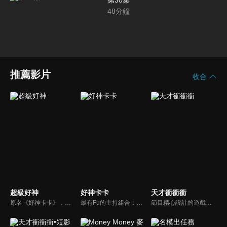
第30集
48
分鐘
推薦影片
收合
超級好神
好神卡卡
天才衝衝衝
原名《好神卡卡》，後改名為《超級好神》，是一檔益智類綜藝節目，由「A咖天王」徐乃麟搭配黃鐙輝主持。「好神智慧王」、「好神記憶王」、「誰是爆點王」、「好神送好禮」四個單元，讓來賓一較高下。比反應，比記憶，比機智，比膽識，幸運女神的眷顧與遠離永遠都是個未知數！
最有Fu的主持組合：「A咖天王」徐乃麟+「好神天心」朱芯儀+「真理大學校花」洪棠+「台大獸醫碩士」LYDIA。遊戲的層層關卡，來賓必須要和主持人比反應，比記憶，比機智，比膽識，幸運女神的眷顧與遠離永遠都是個未知數！
節目精心設計的遊戲內容，包括深受觀眾喜愛並且火紅於各大專院校的【TEMPO系列】，考驗藝人用肢體表達能力以及聯想能力的【你是WORD演】、【會演是英雄】，考驗英文程度的【EAR傳耳ABC】，超簡單、超爆笑的【看你怎麼說】，以及考驗藝人反應、機智以及隊友默契的【不可能的默契】等單元，逗趣又爆笑！