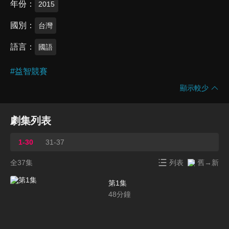
年份
2015
國別
台灣
語言
國語
#
益智競賽
顯示較少
劇集列表
1-30
31-37
全37集
列表
舊→新
第1集
48
分鐘