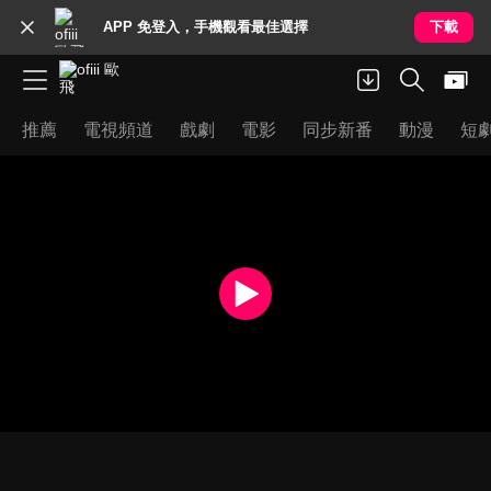
APP 免登入，手機觀看最佳選擇
下載
推薦
電視頻道
戲劇
電影
同步新番
動漫
短