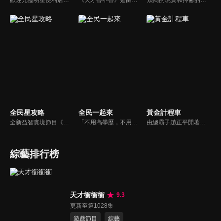
歡迎光臨明星便利店！你覺得便利店裡面有什麼？關東煮？茶葉蛋？還是讓你尖叫的大明星？一家擁有明星的便利店，到底有多稀奇，你會不會想要光臨呢？
《天才答不答》是由吳宗憲和吳怡霈共同主持的益智節目。節目設立高額的獎金來考驗藝人們真實的人性，同時將題目立體化，讓你身歷其境去冒險答題。更有哪些出乎意料的處罰，讓藝人羞愧的不想再答錯！一個最接近「人性」與「真實」的益智節目，現在就讓吳宗憲帶你輕鬆玩轉知識。
煩悶的現實和抑鬱的社會，你需要的就是笑、大聲笑、開口笑，《頂尖對決》就要你笑到落ㄟ骸，最具綜藝實力的庹宗康，和喜感十足的納豆各自領軍對抗，藝人搞笑pk笑果十足，《頂尖對決》讓你忘掉一週煩惱！
全民星攻略
全民一起來
黃金計程車
全新益智實境節目《全民星攻略》，由館長曾國城擔任把關者，考驗著每個來挑戰九宮格益智遊戲藝人明星。想要攻略九宮格關卡，透過創意聯想、邏輯推理、理想分析，才有機會獲取智慧星幣，帶走夢幻大獎。
「不用高學歷，不用會答題，全民一起來，獎金拿不完！」《全民一起來》是一檔結合手機遊戲的大型現場直播益智節目，「記憶、觀察、反應、平衡、敏捷...」，多道關卡考驗挑戰者的多元智能及體能，見證藝人明星各項不可思議的挑戰。
由總霸子趙正平開著計程車在街頭隨機找尋搭車路人，進行機智問答，如果十題答對就可以拿走金元寶！如果沒有答對，就把當前獎金減一個0然後發放！另外節目中總霸子趙正平還會帶我們遍尋美食名景。
綜藝排行榜
天才衝衝衝
9.3
更新至第1028集
遊戲節目
綜藝