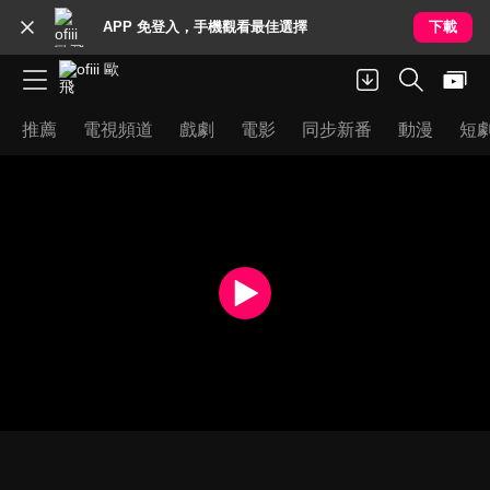
APP 免登入，手機觀看最佳選擇
下載
推薦
電視頻道
戲劇
電影
同步新番
動漫
短