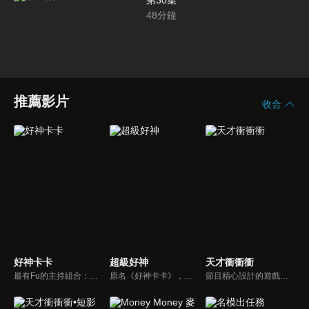
第30集
48
分鐘
推薦影片
收合
好神卡卡
超級好神
天才衝衝衝
最有Fu的主持組合：「A咖天王」徐乃麟+「好神天心」朱芯儀+「真理大學校花」洪棠+「台大獸醫碩士」LYDIA。遊戲的層層關卡，來賓必須要和主持人比反應，比記憶，比機智，比膽識，幸運女神的眷顧與遠離永遠都是個未知數！
原名《好神卡卡》，後改名為《超級好神》，是一檔益智類綜藝節目，由「A咖天王」徐乃麟搭配黃鐙輝主持。「好神智慧王」、「好神記憶王」、「誰是爆點王」、「好神送好禮」四個單元，讓來賓一較高下。比反應，比記憶，比機智，比膽識，幸運女神的眷顧與遠離永遠都是個未知數！
節目精心設計的遊戲內容，包括深受觀眾喜愛並且火紅於各大專院校的【TEMPO系列】，考驗藝人用肢體表達能力以及聯想能力的【你是WORD演】、【會演是英雄】，考驗英文程度的【EAR傳耳ABC】，超簡單、超爆笑的【看你怎麼說】，以及考驗藝人反應、機智以及隊友默契的【不可能的默契】等單元，逗趣又爆笑！