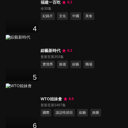
福建一百吃
8.3
全30集
紀錄片
文化
中國
美食
4
綜藝新時代
8.3
更新至第355集
實境秀
旅遊
綜藝
職場
5
WTO姐妹會
8.9
更新至第3487集
國際
談話性節目
綜藝
娛樂
6