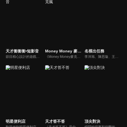
天才衝衝衝•短影音
Money Money 麥克瘋
名模出任務
節目精心設計的遊戲內容，包括深受觀眾喜愛並且火紅於各大專院校的【TEMPO系列】，考驗藝人用肢體表達能力以及聯想能力的【你是WORD演】、【會演是英雄】，考驗英文程度的【EAR傳耳ABC】，超簡單、超爆笑的【看你怎麼說】，以及考驗藝人反應、機智以及隊友默契的【不可能的默契】等單元，逗趣又爆笑！
《Money Money麥克瘋》節目強調不比音準、不比音色，也不比外型、外貌、氣質、長相等如何，只強調只要歌詞記得牢，就可以參加比賽。
李沛旭、陳思璇、王尹平、杜詩梅與大愷等人，卸下名模華麗外表、包袱，全力闖關！全台灣顏值最高的外景實境真人秀節目，名模們又會激盪什麼逗趣爆笑的場面呢？
明星便利店
天才答不答
頂尖對決