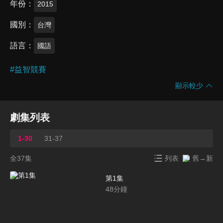
年份
2015
國別
台灣
語言
國語
#
益智競賽
顯示較少
劇集列表
1-30
31-37
全37集
列表
舊→新
第1集
48
分鐘