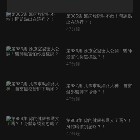
第985集 醫病煙硝味不散！問題點
出在這裡？！
47
分鐘
第986集 診療室祕密大公開！醫師
最害怕你這樣說？！
47
分鐘
第987集 凡事求助網路大神，自當
鍵盤醫師下場慘？！
47
分鐘
第988集 你的健康被透支了嗎？！
身體暗號別忽略？！
47
分鐘