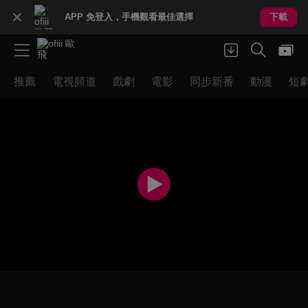
APP 免登入，手機觀看最佳選擇
下載
推薦
電視頻道
戲劇
電影
同步新番
動漫
短