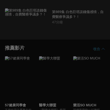
第989集 白色巨塔談錢傷感情，自
費醫療爭議多？！
47
分鐘
推薦影片
收合
57健康同學會
醫學大聯盟
樂活SO MUCH
不管你是注重養生的四、五年級，還是邁入熟男熟女的六年級生，或是充滿活力的七年級生，主播隋安德、許晶晶和醫藥記者及健康專家，要告訴大家自己的身體密碼，讓你健康滿分！
《醫學大聯盟》希望打造一個知性趣味的平台，讓觀眾在輕鬆間了解正確的健康資訊，幫助自己和家人打造更健康的生活習慣。
我們要帶您一起聰明快樂過生活！由聰明生活家張雅芳主持的健康休閒資訊類節目，主題式介紹探討各種飲食、保健、醫學、休閒、民生、環保等，各種國人關心的樂活新訊，讓觀眾朋友一同感受快樂、用心過生活，其實就是那麼的簡單。