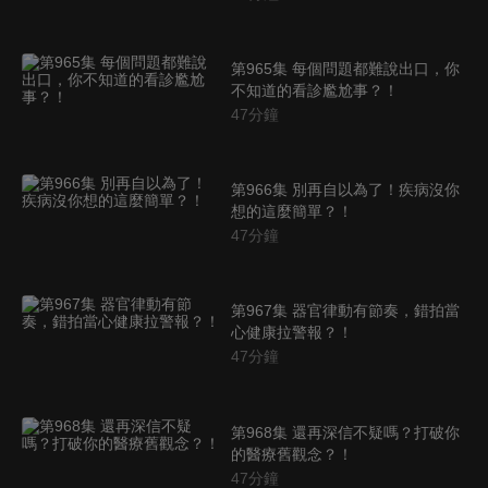
第965集 每個問題都難說出口，你
不知道的看診尷尬事？！
47
分鐘
第966集 別再自以為了！疾病沒你
想的這麼簡單？！
47
分鐘
第967集 器官律動有節奏，錯拍當
心健康拉警報？！
47
分鐘
第968集 還再深信不疑嗎？打破你
的醫療舊觀念？！
47
分鐘