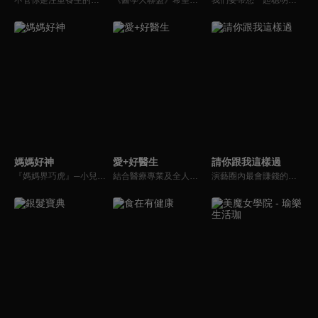
媽媽好神
愛+好醫生
請你跟我這樣過
『媽媽界巧虎』─小兒科醫師黃瑽寧，『國民媽媽』─鍾欣凌，兩人領軍擁有十八般武藝的好神媽媽團，為全台媽媽們發聲，所有育兒新知，家庭秘辛，全家大小健康，都會在《媽媽好神》一一解惑！
結合醫療專業及全人關懷的新型態節目，主持人黃瑽寧醫師親訪家庭，跨領域醫療顧問團全方位檢視，提供最完整、實用和正確的資訊來守護孩子的健康。
演藝圈內最會賺錢的侯昌明，以親身經歷教你理財；採訪經歷豐沛的黃文華，把所見所聞通通報你哉。不論是理財知識、兩性問題、生活資訊，完全貼近市井小民的所需所求，保證讓你生活過更好！