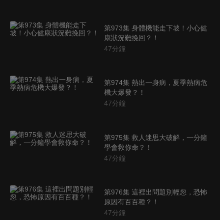
第973集 身體機能走下坡！小心健
康狀況難挽回？！
47
分鐘
第974集 熱出一身病，夏季熱病危
機大爆發？！
47
分鐘
第975集 救人迷思大破解，一分鐘
學會救你命？！
47
分鐘
第976集 這裡出問題別輕忽，恐怖
原因有百百種？！
47
分鐘