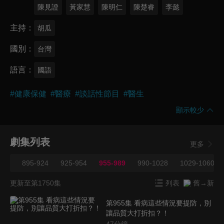
陳見證
黃家慧
陳明仁
陳楚睿
李懿
主持
胡瓜
國別
台灣
語言
國語
#
健康保健
#
醫療
#
談話性節目
#
醫生
顯示較少
劇集列表
更多
894
895-924
925-954
955-989
990-1028
1029-1060
更新至第1750集
列表
舊→新
第955集 看病這些情況要提防，別
讓品質大打折扣？！
47
分鐘