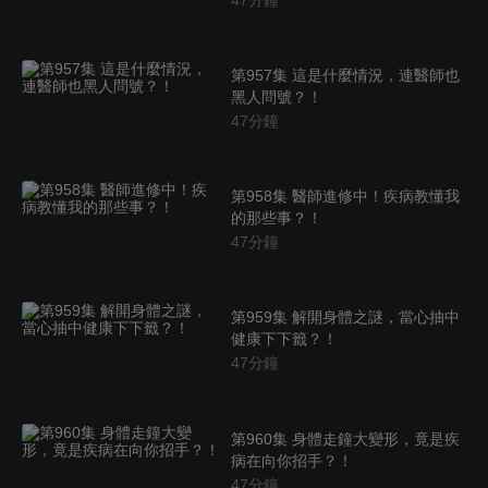
第957集 這是什麼情況，連醫師也
黑人問號？！
47
分鐘
第958集 醫師進修中！疾病教懂我
的那些事？！
47
分鐘
第959集 解開身體之謎，當心抽中
健康下下籤？！
47
分鐘
第960集 身體走鐘大變形，竟是疾
病在向你招手？！
47
分鐘