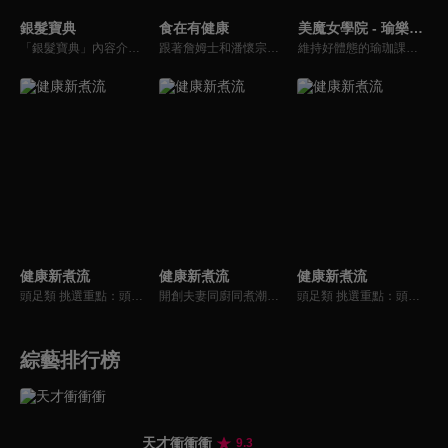
銀髮寶典
食在有健康
美魔女學院 - 瑜樂生活珈
「銀髮寶典」內容介紹銀髮族相關的醫療知識，讓爺爺奶奶們能了解銀髮族常見的疾病、或是身體常遇到的問題，並邀請專業的醫師上節目解答，詳細深入且淺顯易懂的方式講述給各位爺爺奶奶們。為銀髮族的身體健康預防把關，讓爺爺奶奶能有一個樂活的退休生活。
跟著詹姆士和潘懷宗博士就能輕鬆學料理！只是品嚐美食之餘，身體健康也要懂得把關，每集都會傳授生活健康資訊，破除一般飲食迷思，讓大家吃得美味、活得健康！
維持好體態的瑜珈課程，有著豐富的瑜珈姿勢，伸展筋骨舒緩全身疲勞，緊緻肌肉線條，不只能雕塑美美的身材也能夠讓身心靈都暢快健康，跟上我們的腳步一起踏上瑜樂生活珈，輕鬆好上手，快樂享瘦！
健康新煮流
健康新煮流
健康新煮流
頭足類 挑選重點：頭足類利用清洗時去除內臟可以降低膽固醇的攝取。挑選雙眼清澈明亮，眼球稍微凸出，肉質結實有彈性為佳。身體具透明感，觸腕或是吸盤一碰到活體就會吸附住便是新鮮的。
開創夫妻同廚同煮潮流的KC夫婦，繼《健康醫食代》後，走出攝影棚，帶大家全台走透透，發掘上帝賞賜的美味食材，內容融合新加坡南洋風和客家純樸味，加上台灣獨特的閩南風情，互相激盪交織出的火花，打造出獨一無二的美食節目。
頭足類 挑選重點：頭足類利用清洗時去除內臟可以降低膽固醇的攝取。挑選雙眼清澈明亮，眼球稍微凸出，肉質結實有彈性為佳。身體具透明感，觸腕或是吸盤一碰到活體就會吸附住便是新鮮的。
綜藝排行榜
天才衝衝衝
9.3