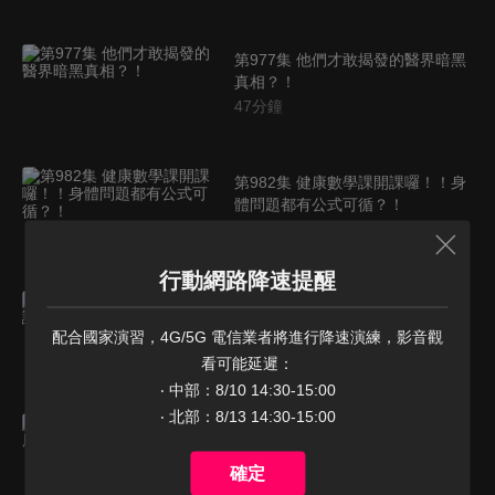
第977集 他們才敢揭發的醫界暗黑
真相？！
47
分鐘
第982集 健康數學課開課囉！！身
體問題都有公式可循？！
47
分鐘
行動網路降速提醒
第983集 翻轉老掉牙常識，健康竟
然也講究這些？！
配合國家演習，4G/5G 電信業者將進行降速演練，影音觀
47
分鐘
看可能延遲：

‧ 中部：8/10 14:30-15:00

‧ 北部：8/13 14:30-15:00
第984集 大家都在聊的健康話題！
你跟上了嗎？！
確定
47
分鐘