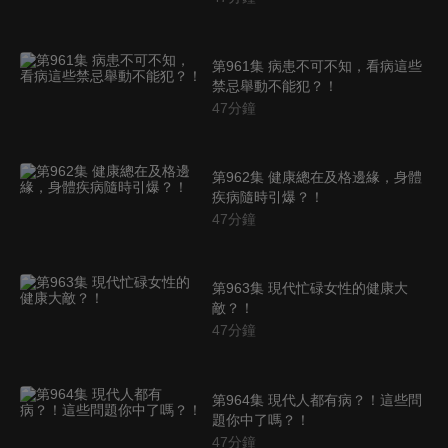
第961集 病患不可不知，看病這些
禁忌舉動不能犯？！
47
分鐘
第962集 健康總在及格邊緣，身體
疾病隨時引爆？！
47
分鐘
第963集 現代忙碌女性的健康大
敵？！
47
分鐘
第964集 現代人都有病？！這些問
題你中了嗎？！
47
分鐘