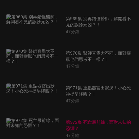
第969集 別再錯怪醫師，解開看不
見的誤診元凶？！
47
分鐘
第970集 醫師直覺大不同，面對症
狀他們思考不一樣？！
47
分鐘
第971集 重點器官出狀況！小心死
神提早降臨？！
47
分鐘
第972集 死亡最前線，面對未知的
恐懼？！
47
分鐘