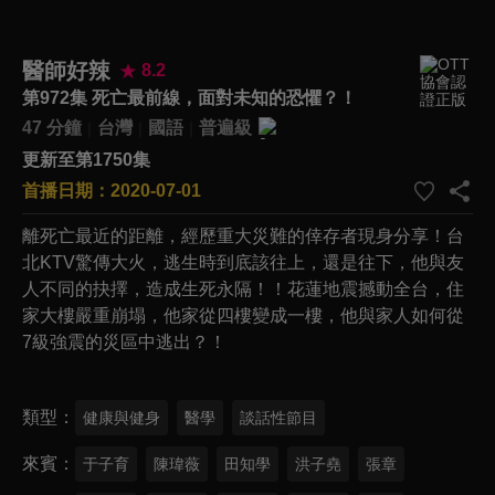
醫師好辣
8.2
第972集 死亡最前線，面對未知的恐懼？！
47 分鐘
台灣
國語
普遍級
更新至第1750集
首播日期：2020-07-01
離死亡最近的距離，經歷重大災難的倖存者現身分享！台
北KTV驚傳大火，逃生時到底該往上，還是往下，他與友
人不同的抉擇，造成生死永隔！！花蓮地震撼動全台，住
家大樓嚴重崩塌，他家從四樓變成一樓，他與家人如何從
7級強震的災區中逃出？！
類型
健康與健身
醫學
談話性節目
來賓
于子育
陳瑋薇
田知學
洪子堯
張章