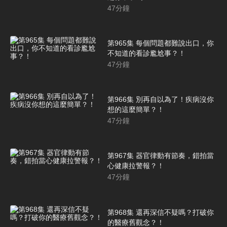
47
分鐘
第965集 每個問題都難說出口，你
不知道的看診尷尬事？！
47
分鐘
第966集 別再自以為了！疾病沒你
想的這麼簡單？！
47
分鐘
第967集 器官律動有節奏，錯拍當
心健康拉警報？！
47
分鐘
第968集 還再深信不疑嗎？打破你
的醫療舊觀念？！