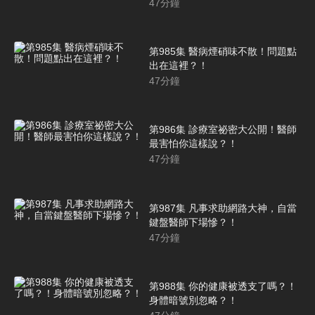
47
分鐘
第985集 醫病煙硝味不散！問題點
出在這裡？！
47
分鐘
第986集 診療室祕密大公開！醫師
最害怕你這樣說？！
47
分鐘
第987集 凡事求助網路大神，自當
鍵盤醫師下場慘？！
47
分鐘
第988集 你的健康被透支了嗎？！
身體暗號別忽略？！