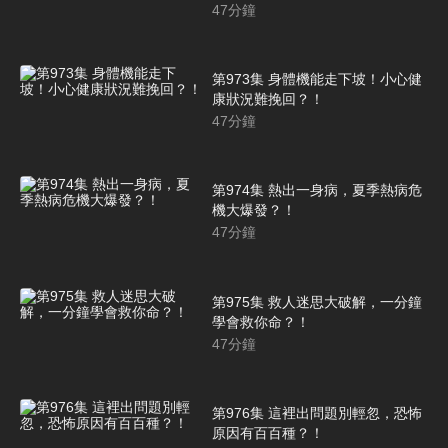
47
分鐘
第973集 身體機能走下坡！小心健
康狀況難挽回？！
47
分鐘
第974集 熱出一身病，夏季熱病危
機大爆發？！
47
分鐘
第975集 救人迷思大破解，一分鐘
學會救你命？！
47
分鐘
第976集 這裡出問題別輕忽，恐怖
原因有百百種？！