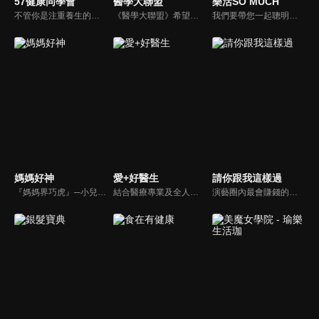
57健康同學會
醫學大聯盟
樂活SO MUCH
不管你是注重養生的四、五年級，還是邁入熟男熟女的六年級生，或是充滿活力的七年級生，主播隋安德、許晶晶和醫藥記者及健康專家，要告訴大家自己的身體密碼，讓你健康滿分！
《醫學大聯盟》希望打造一個知性趣味的平台，讓觀眾在輕鬆間了解正確的健康資訊，幫助自己和家人打造更健康的生活習慣。
我們要帶您一起聰明快樂過生活！由聰明生活家張雅芳主持的健康休閒資訊類節目，主題式介紹探討各種飲食、保健、醫學、休閒、民生、環保等，各種國人關心的樂活新訊，讓觀眾朋友一同感受快樂、用心過生活，其實就是那麼的簡單。
媽媽好神
愛+好醫生
請你跟我這樣過
『媽媽界巧虎』─小兒科醫師黃瑽寧，『國民媽媽』─鍾欣凌，兩人領軍擁有十八般武藝的好神媽媽團，為全台媽媽們發聲，所有育兒新知，家庭秘辛，全家大小健康，都會在《媽媽好神》一一解惑！
結合醫療專業及全人關懷的新型態節目，主持人黃瑽寧醫師親訪家庭，跨領域醫療顧問團全方位檢視，提供最完整、實用和正確的資訊來守護孩子的健康。
演藝圈內最會賺錢的侯昌明，以親身經歷教你理財；採訪經歷豐沛的黃文華，把所見所聞通通報你哉。不論是理財知識、兩性問題、生活資訊，完全貼近市井小民的所需所求，保證讓你生活過更好！