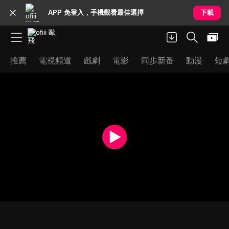
APP 免登入，手機觀看最佳選擇
下載
推薦
電視頻道
戲劇
電影
同步新番
動漫
短