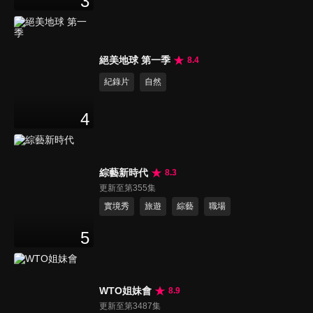
3
絕美地球 第一季
8.4
紀錄片
自然
4
綜藝新時代
8.3
更新至第355集
實境秀
旅遊
綜藝
職場
5
WTO姐妹會
8.9
更新至第3487集