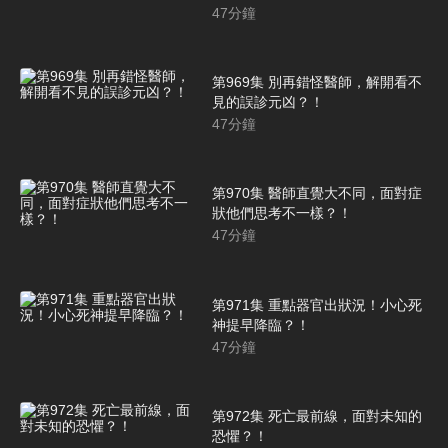
47
分鐘
第969集 別再錯怪醫師，解開看不
見的誤診元凶？！
47
分鐘
第970集 醫師直覺大不同，面對症
狀他們思考不一樣？！
47
分鐘
第971集 重點器官出狀況！小心死
神提早降臨？！
47
分鐘
第972集 死亡最前線，面對未知的
恐懼？！