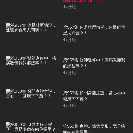
47
分鐘
第957集 這是什麼情況，連醫師也
黑人問號？！
47
分鐘
第958集 醫師進修中！疾病教懂我
的那些事？！
47
分鐘
第959集 解開身體之謎，當心抽中
健康下下籤？！
47
分鐘
第960集 身體走鐘大變形，竟是疾
病在向你招手？！