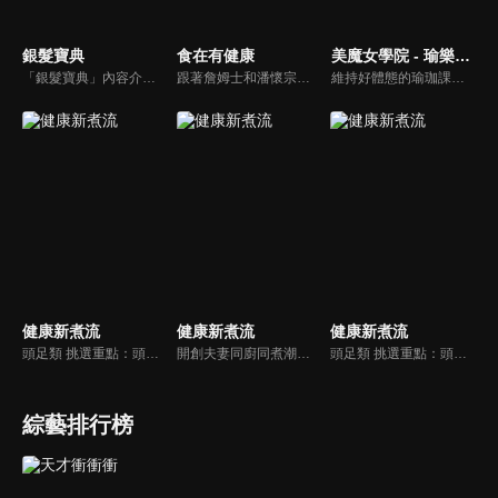
銀髮寶典
食在有健康
美魔女學院 - 瑜樂生活珈
「銀髮寶典」內容介紹銀髮族相關的醫療知識，讓爺爺奶奶們能了解銀髮族常見的疾病、或是身體常遇到的問題，並邀請專業的醫師上節目解答，詳細深入且淺顯易懂的方式講述給各位爺爺奶奶們。為銀髮族的身體健康預防把關，讓爺爺奶奶能有一個樂活的退休生活。
跟著詹姆士和潘懷宗博士就能輕鬆學料理！只是品嚐美食之餘，身體健康也要懂得把關，每集都會傳授生活健康資訊，破除一般飲食迷思，讓大家吃得美味、活得健康！
維持好體態的瑜珈課程，有著豐富的瑜珈姿勢，伸展筋骨舒緩全身疲勞，緊緻肌肉線條，不只能雕塑美美的身材也能夠讓身心靈都暢快健康，跟上我們的腳步一起踏上瑜樂生活珈，輕鬆好上手，快樂享瘦！
健康新煮流
健康新煮流
健康新煮流
頭足類 挑選重點：頭足類利用清洗時去除內臟可以降低膽固醇的攝取。挑選雙眼清澈明亮，眼球稍微凸出，肉質結實有彈性為佳。身體具透明感，觸腕或是吸盤一碰到活體就會吸附住便是新鮮的。
開創夫妻同廚同煮潮流的KC夫婦，繼《健康醫食代》後，走出攝影棚，帶大家全台走透透，發掘上帝賞賜的美味食材，內容融合新加坡南洋風和客家純樸味，加上台灣獨特的閩南風情，互相激盪交織出的火花，打造出獨一無二的美食節目。
頭足類 挑選重點：頭足類利用清洗時去除內臟可以降低膽固醇的攝取。挑選雙眼清澈明亮，眼球稍微凸出，肉質結實有彈性為佳。身體具透明感，觸腕或是吸盤一碰到活體就會吸附住便是新鮮的。
綜藝排行榜