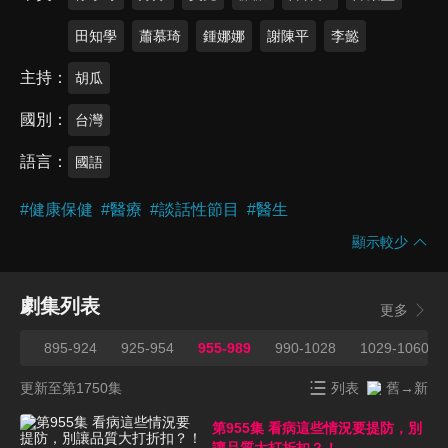
田知學
蕭慕琦
鍾娜娜
謝陳平
李懿
主持
胡瓜
國別
台灣
語言
國語
#
健康保健
#
醫療
#
談話性節目
#
醫生
顯示較少
劇集列表
更多
894
895-924
925-954
955-989
990-1028
1029-1060
更新至第1750集
列表
舊→新
第955集 看病這些情況要提防，別
讓品質大打折扣？！