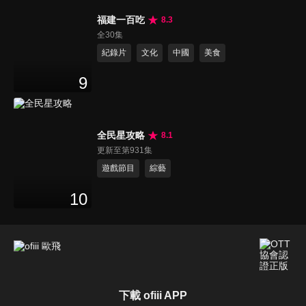
福建一百吃
8.3
全30集
紀錄片
文化
中國
美食
9
全民星攻略
8.1
更新至第931集
遊戲節目
綜藝
10
下載 ofiii APP