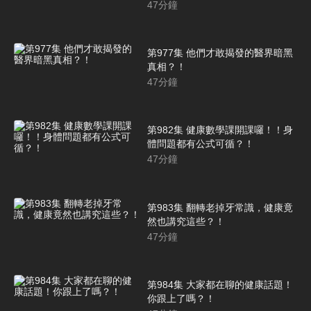
47
分鐘
第977集 他們才敢揭發的醫界暗黑
真相？！
47
分鐘
第982集 健康數學課開課囉！！身
體問題都有公式可循？！
47
分鐘
第983集 翻轉老掉牙常識，健康竟
然也講究這些？！
47
分鐘
第984集 大家都在聊的健康話題！
你跟上了嗎？！