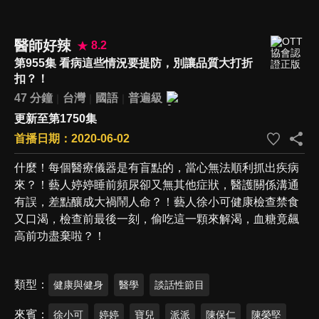
醫師好辣
8.2
第955集 看病這些情況要提防，別讓品質大打折
扣？！
47 分鐘
台灣
國語
普遍級
更新至第1750集
首播日期：2020-06-02
什麼！每個醫療儀器是有盲點的，當心無法順利抓出疾病
來？！藝人婷婷睡前頻尿卻又無其他症狀，醫護關係溝通
有誤，差點釀成大禍鬧人命？！藝人徐小可健康檢查禁食
又口渴，檢查前最後一刻，偷吃這一顆來解渴，血糖竟飆
高前功盡棄啦？！
類型
健康與健身
醫學
談話性節目
來賓
徐小可
婷婷
寶兒
派派
陳保仁
陳榮堅