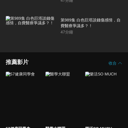
47
分鐘
第989集 白色巨塔談錢傷感情，自
費醫療爭議多？！
47
分鐘
推薦影片
收合