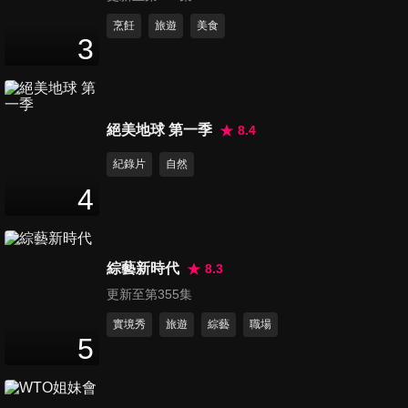
第935集 讓你欲哭無淚，當心
烹飪
旅遊
美食
3
身體零件大停擺？！
47
分鐘
第936集 遇上蒙古大夫？疾病
絕美地球 第一季
8.4
總是檢查不出來？！
47
分鐘
紀錄片
自然
4
第937集 疾病一翻兩瞪眼，治
療好壞好兩極？！
47
分鐘
綜藝新時代
8.3
更新至第355集
第938集 身體「歹鬥陣」？！
原來是疾病惹的禍？
實境秀
旅遊
綜藝
職場
5
47
分鐘
第939集 男人永遠不了解！只