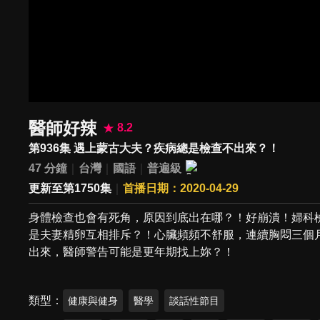
醫師好辣
8.2
第936集 遇上蒙古大夫？疾病總是檢查不出來？！
47 分鐘
台灣
國語
普遍級
更新至第1750集
首播日期：2020-04-29
身體檢查也會有死角，原因到底出在哪？！好崩潰！婦科
是夫妻精卵互相排斥？！心臟頻頻不舒服，連續胸悶三個
出來，醫師警告可能是更年期找上妳？！
類型
健康與健身
醫學
談話性節目