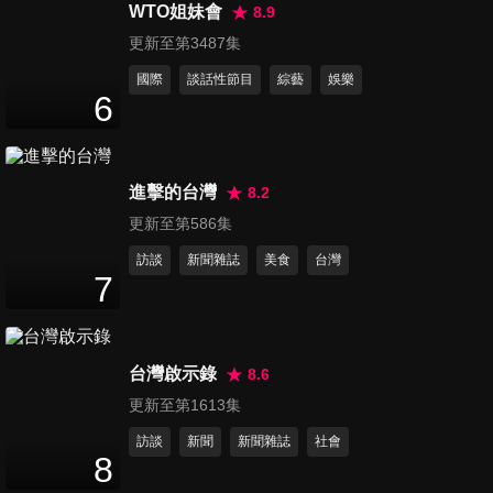
有女人才懂得困擾？！
WTO姐妹會
8.9
47
分鐘
更新至第3487集
國際
談話性節目
綜藝
娛樂
第940集 健康猶如走鋼索，誤
6
觸地雷疾病大爆發
47
分鐘
進擊的台灣
8.2
第941集 醫師祕辛大揭露！這
更新至第586集
些你有所不知？！
47
分鐘
訪談
新聞雜誌
美食
台灣
7
第942集 比生病更可怕，你該
懂的疾病關鍵要害？！
47
分鐘
台灣啟示錄
8.6
更新至第1613集
第943集 疾病悄悄入侵中，毫
訪談
新聞
新聞雜誌
社會
無預警損害你身體？！
8
47
分鐘