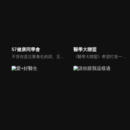
57健康同學會
醫學大聯盟
不管你是注重養生的四、五年級，還是邁入熟男熟女的六年級生，或是充滿活力的七年級生，主播隋安德、許晶晶和醫藥記者及健康專家，要告訴大家自己的身體密碼，讓你健康滿分！
《醫學大聯盟》希望打造一個知性趣味的平台，讓觀眾在輕鬆間了解正確的健康資訊，幫助自己和家人打造更健康的生活習慣。