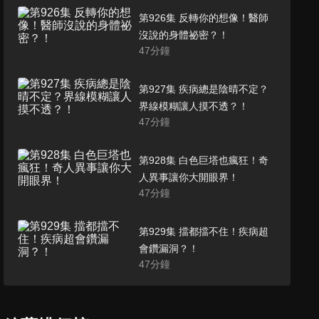
第926集 反轉你的想像！醫師
沒說的身體祕密？！
47
分鐘
第927集 疾病總是陰晴不定？
界線模糊讓人摸不透？！
47
分鐘
第928集 白色巨塔也瘋狂！奇
人異事讓你大開眼界！
47
分鐘
第929集 擋都擋不住！疾病超
會鑽漏洞？！
47
分鐘
第930集 三明治世代的危機？