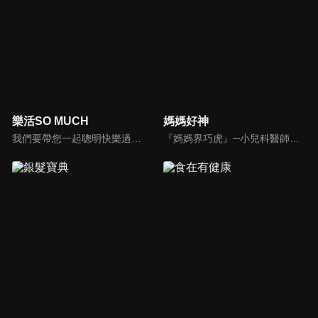
樂活SO MUCH
媽媽好神
我們要帶您一起聰明快樂過生活！由聰明生活家張雅芳主持的健康休閒資訊類節目，主題式介紹探討各種飲食、保健、醫學、休閒、民生、環保等，各種國人關心的樂活新訊，讓觀眾朋友一同感受快樂、用心過生活，其實就是那麼的簡單。
『媽媽界巧虎』─小兒科醫師黃瑽寧，『國民媽媽』─鍾欣凌，兩人領軍擁有十八般武藝的好神媽媽團，為全台媽媽們發聲，所有育兒新知，家庭秘辛，全家大小健康，都會在《媽媽好神》一一解惑！