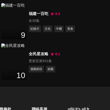
第944集 抓出疾病危險時刻
福建一百吃
表，忽略當心要你命？！
8.3
47
分鐘
全30集
紀錄片
文化
中國
美食
第945集 醫院悶燒效應好可
9
怕，失控狀況一觸即發？！
47
分鐘
全民星攻略
8.1
第946集 健康超出負荷吃不
更新至第931集
消，傷身地雷你做了嗎？！
47
分鐘
遊戲節目
綜藝
10
第947集 超「疾」變變變！病
情變化讓人跌破眼鏡？！
47
分鐘
第948集 台灣防疫戰背後，你
務條款
聯絡客服
ofiii lt’s all free