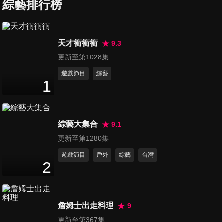
一人當三人用？！
綜藝排行榜
47
分鐘
第931集 讀懂身體SOS訊號，
天才衝衝衝
9.3
漏接當心一命嗚呼？！
更新至第1028集
47
分鐘
遊戲節目
綜藝
1
第932集 身體叛逆使性子！疾
病作亂拿它沒法度？！
47
分鐘
綜藝大集合
9.1
第933集 醫師救救我！這些病
更新至第1280集
讓我好冤枉？
遊戲節目
戶外
綜藝
台灣
47
分鐘
2
第934集 身體三大部位超關
鍵！這裡顧好人生沒煩惱？！
詹姆士出走料理
9
47
分鐘
更新至第367集