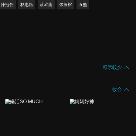
陳冠任
林惠鈺
莊武龍
張振榕
五熊
顯示較少
收合