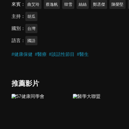
來賓
曲艾玲
蔡逸帆
韓雪
絲絲
鄭丞傑
陳榮堅
主持
胡瓜
國別
台灣
語言
國語
#
健康保健
#
醫療
#
談話性節目
#
醫生
推薦影片