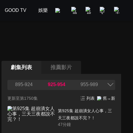
GOOD TV
娛樂
美食旅遊
新聞政論
汽車
劇集列表
推薦影片
895-924
925-954
955-989
更新至第1750集
列表
舊→新
第925集 超崩潰女人心事，三
天三夜都說不完？！
47
分鐘