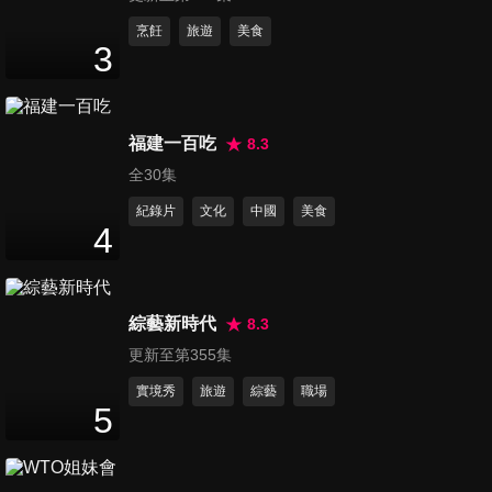
第684集 噓！診間八卦滿天飛
烹飪
旅遊
美食
3
這些祕密千萬不能說出去？！
47
分鐘
第685集 歲末年終忙不停 舊疾
福建一百吃
8.3
新傷全報到？！
全30集
47
分鐘
紀錄片
文化
中國
美食
4
第690集 萬能神隊友，這些時
刻幸好有醫師？！
47
分鐘
綜藝新時代
8.3
更新至第355集
第691集 驚！「小問題」危險
性超乎你想像？！
實境秀
旅遊
綜藝
職場
5
47
分鐘
第692集 驚，人體從20歲就開