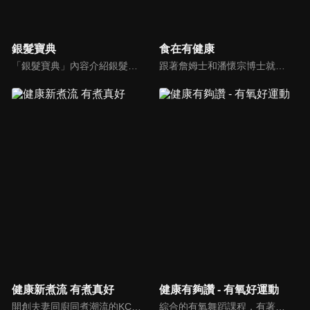
銀髮寶典
食在有健康
「銀髮寶典」內容介紹銀髮族相關的醫療知識，讓爺爺奶奶們能了解銀髮族常見的疾病、或是身體常遇到的問題，並邀請專業的醫師上節目解答，詳細深入且淺顯易懂的方式講述給各位爺爺奶奶們。為銀髮族的身體健康預防把關，讓爺爺奶奶能有一個樂活的退休生活。
跟著詹姆士和潘懷宗博士就能輕鬆學料理！只是品嚐美食之餘，身體健康也要懂得把關，每集都會傳授生活健康資訊，破除一般飲食迷思，讓大家吃得美味、活得健康！
健康新煮流 有煮真好
健康有夠讚 - 有氧好運動
開創夫妻同廚同煮潮流的KC夫婦，繼《健康醫食代》後，走出攝影棚，帶大家全台走透透，發掘上帝賞賜的美味食材，內容融合新加坡南洋風和客家純樸味，加上台灣獨特的閩南風情，互相激盪交織出的火花，打造出獨一無二的美食節目。
綜合的有氧舞蹈課程，有著多元舞蹈搭配上輕快的音樂，踩踏著有氧的步伐，從頭到腳喚醒身體的肌肉，不只是雕塑美美的身材也能夠讓身心靈都暢快健康，跟上我們的腳步一起踏上有氧好運動，讓你更加活力滿滿，快樂享瘦！