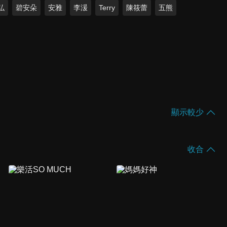
弘
碧安朵
安雅
李湲
Terry
陳筱蕾
五熊
顯示較少
收合