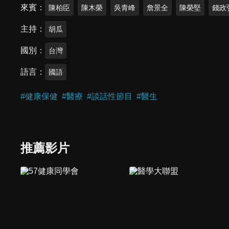
來賓
陳柏臣
陳木榮
吳青峰
詹景全
陳榮堅
錢政
主持
胡瓜
國別
台灣
語言
國語
#
健康保健
#
醫療
#
談話性節目
#
醫生
推薦影片