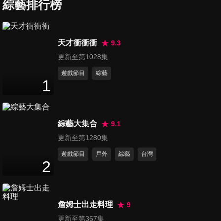
失血？！醫師教你復原捷
綜藝排行榜
47
分鐘
徑！！
第680集 照妖鏡！！醫院才是
天才衝衝衝
9.3
檢驗人性最真實的地方？！
更新至第1028集
47
分鐘
遊戲節目
綜藝
1
第681集 出國必看！保對保險
旅遊意外生病不用怕？！
47
分鐘
綜藝大集合
9.1
第682集 禍從口出！嘴巴才是
更新至第1280集
最傷人的武器？！
遊戲節目
戶外
綜藝
台灣
47
分鐘
2
第683集 中醫師教你分辨體質
對症下補？！
詹姆士出走料理
9
47
分鐘
更新至第367集