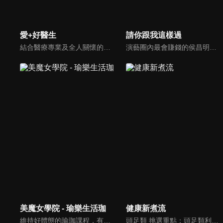
愛+好醫生
請你跟我這樣過
結合醫療專業及全人關懷的新型態節目，主持人黃瑽寧醫師親訪家庭，跨領域醫療顧問團全方位檢視，提供最完整、實用和正確的資訊來守護孩子的健康。
演藝圈內最會賺錢的侯昌明，以親身經歷教你理財；採訪經歷豐沛的黃文華，把所見所聞通通報你哉。不論是理財知識、兩性問題、生活資訊，完全貼近市井小民的所需所求，保證讓你生活過更好！
美魔女學院 - 瑜樂生活珈
健康新煮流
維持好體態的瑜珈課程，有著豐富的瑜珈姿勢，伸展筋骨舒緩全身疲勞，緊緻肌肉線條，不只能雕塑美美的身材也能夠讓身心靈都暢快健康，跟上我們的腳步一起踏上瑜樂生活珈，輕鬆好上手，快樂享瘦！
頭足類 挑選重點：頭足類利用清洗時去除內臟可以降低膽固醇的攝取。挑選雙眼清澈明亮，眼球稍微凸出，肉質結實有彈性為佳。身體具透明感，觸腕或是吸盤一碰到活體就會吸附住便是新鮮的。