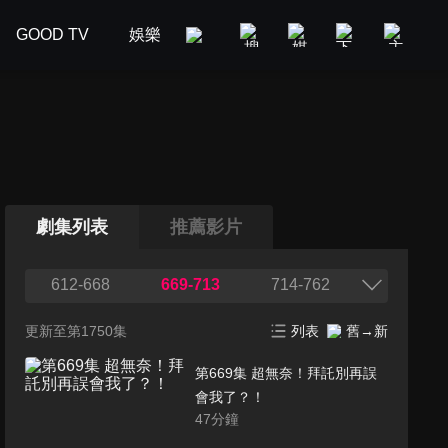
GOOD TV
娛樂
美食旅遊
新聞政論
汽車
劇集列表
推薦影片
612-668
669-713
714-762
更新至第1750集
列表
舊→新
第669集 超無奈！拜託別再誤
會我了？！
47
分鐘