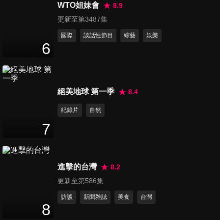
始衰老！！這些器官要顧
WTO姐妹會
8.9
47
分鐘
好？！
更新至第3487集
國際
談話性節目
綜藝
娛樂
第693集 超乎你的想像？！白
6
色巨塔誇張事件真實上演！
47
分鐘
第694集 意想不到！！毀滅健
絕美地球 第一季
8.4
康的兇手，竟是你自己？
紀錄片
自然
47
分鐘
7
第695集 一路錯到底？！這些
錯誤觀念千萬別再犯？！
47
分鐘
進擊的台灣
8.2
更新至第586集
第696集 你踩雷了嗎？！99%
訪談
新聞雜誌
美食
台灣
人不知道的健康陷阱！！
8
47
分鐘