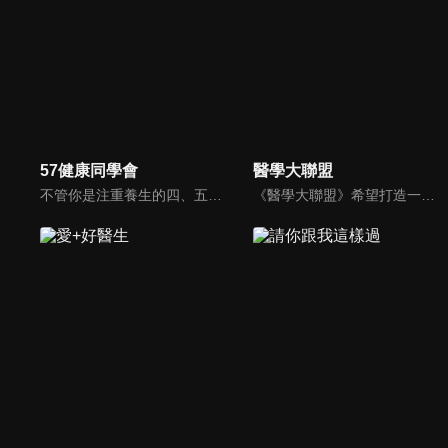
57健康同學會
醫學大聯盟
不管你是注重養生的四、五年級，還是邁入熟男熟女的六年級生，或是充滿活力的七年級生，主播隋安德、許晶晶和醫藥記者及健康專家，要告訴大家自己的身體密碼，讓你健康滿分！
《醫學大聯盟》希望打造一個知性趣味的平台，讓觀眾在輕鬆間了解正確的健康資訊，幫助自己和家人打造更健康的生活習慣。