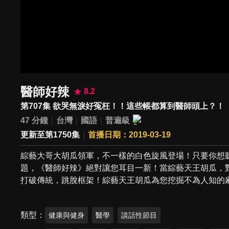
醫師好辣
8.2
第707集 欲哭無淚好冤枉！！這些帳都算到醫師頭上？！
47 分鐘
台灣
國語
普遍級
更新至第1750集
首播日期：2019-03-19
綜藝大哥大胡瓜領軍，不一樣的白色旋風登場！只要你想
題，《醫師好辣》絕對讓您耳目一新！當綜藝天王胡瓜，
打破傳統，跳脫框架！綜藝天王胡瓜為您挖掘不為人知的
類型
健康與健身
醫學
談話性節目