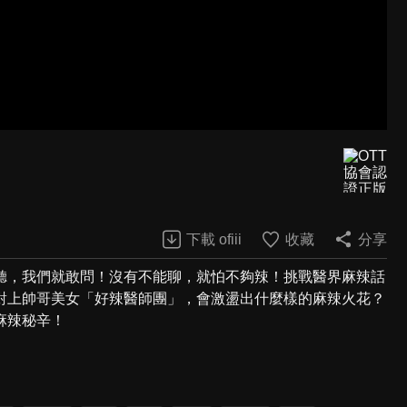
下載 ofiii
收藏
分享
聽，我們就敢問！沒有不能聊，就怕不夠辣！挑戰醫界麻辣話
對上帥哥美女「好辣醫師團」，會激盪出什麼樣的麻辣火花？
麻辣秘辛！