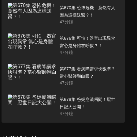
第670集 恐怖危機！竟然有人
因為這樣送醫？！
47
分鐘
第676集 可怕！器官出現異常
當心是身體在呼救？！
47
分鐘
第677集 看病降講求快狠準？
當心醫師翻白眼？！
47
分鐘
第678集 爸媽崩潰瞬間！厭世
日記大公開！
47
分鐘
第679集 年底瘋聚會，健康大