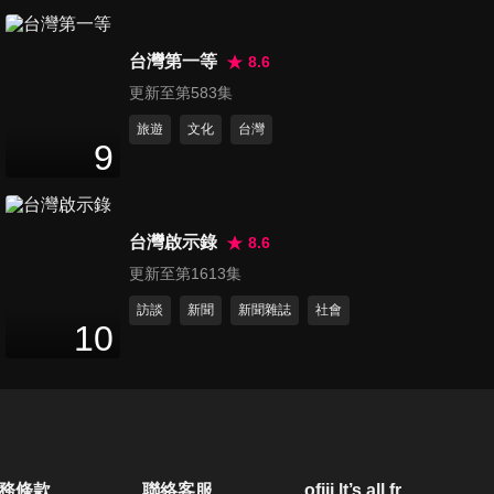
第697集 生病找不出原因，可
台灣第一等
能都是缺營養造成的？！
8.6
47
分鐘
更新至第583集
旅遊
文化
台灣
第698集 身體求救訊號！知道
9
能救命，現在看還不晚？！
47
分鐘
台灣啟示錄
8.6
第699集 恐怖黑時間，連醫師
更新至第1613集
都害怕的犯病時刻？！
47
分鐘
訪談
新聞
新聞雜誌
社會
10
第706集 藥物吃對治百病，吃
錯藥你命？！
47
分鐘
第707集 欲哭無淚好冤枉！！
務條款
聯絡客服
ofiii lt’s all free