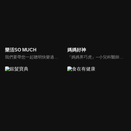
樂活SO MUCH
媽媽好神
我們要帶您一起聰明快樂過生活！由聰明生活家張雅芳主持的健康休閒資訊類節目，主題式介紹探討各種飲食、保健、醫學、休閒、民生、環保等，各種國人關心的樂活新訊，讓觀眾朋友一同感受快樂、用心過生活，其實就是那麼的簡單。
『媽媽界巧虎』─小兒科醫師黃瑽寧，『國民媽媽』─鍾欣凌，兩人領軍擁有十八般武藝的好神媽媽團，為全台媽媽們發聲，所有育兒新知，家庭秘辛，全家大小健康，都會在《媽媽好神》一一解惑！