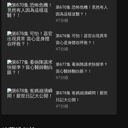
第670集 恐怖危機！竟然有人
因為這樣送醫？！
47
分鐘
第676集 可怕！器官出現異常
當心是身體在呼救？！
47
分鐘
第677集 看病降講求快狠準？
當心醫師翻白眼？！
47
分鐘
第678集 爸媽崩潰瞬間！厭世
日記大公開！
47
分鐘
第679集 年底瘋聚會，健康大