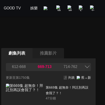
GOOD TV
娛樂
美食旅遊
新聞政論
汽車
劇集列表
推薦影片
612-668
669-713
714-762
更新至第1750集
列表
舊→新
第669集 超無奈！拜託別再誤
會我了？！
47
分鐘