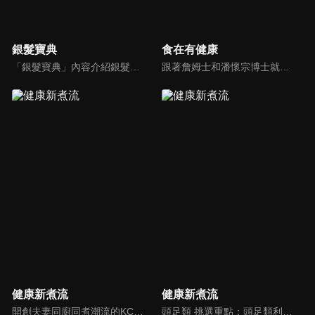
銀髮寶典
食在有健康
「銀髮寶典」內容介紹銀髮族相關的醫療知識，讓爺爺奶奶們能了解銀髮族常見的疾病、或是身體常遇到的問題，並邀請專業的醫師上節目解答，詳細深入且淺顯易懂的方式講述給各位爺爺奶奶們。為銀髮族的身體健康預防把關，讓爺爺奶奶能有一個樂活的退休生活。
跟著詹姆士和潘懷宗博士就能輕鬆學料理！只是品嚐美食之餘，身體健康也要懂得把關，每集都會傳授生活健康資訊，破除一般飲食迷思，讓大家吃得美味、活得健康！
健康新煮流
健康新煮流
開創夫妻同廚同煮潮流的KC夫婦，繼《健康醫食代》後，走出攝影棚，帶大家全台走透透，發掘上帝賞賜的美味食材，內容融合新加坡南洋風和客家純樸味，加上台灣獨特的閩南風情，互相激盪交織出的火花，打造出獨一無二的美食節目。
頭足類 挑選重點：頭足類利用清洗時去除內臟可以降低膽固醇的攝取。挑選雙眼清澈明亮，眼球稍微凸出，肉質結實有彈性為佳。身體具透明感，觸腕或是吸盤一碰到活體就會吸附住便是新鮮的。