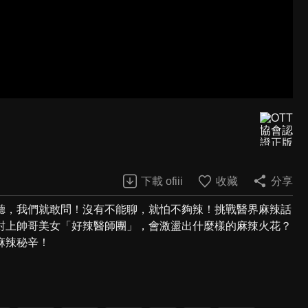
下載 ofiii
收藏
分享
聽，我們就敢問！沒有不能聊，就怕不夠辣！挑戰醫界麻辣話
對上帥哥美女「好辣醫師團」，會激盪出什麼樣的麻辣火花？
麻辣秘辛！