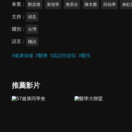
來賓
鄭丞傑
黃瑽寧
詹景全
陳木榮
田知學
林虹
主持
胡瓜
國別
台灣
語言
國語
#
健康保健
#
醫療
#
談話性節目
#
醫生
推薦影片