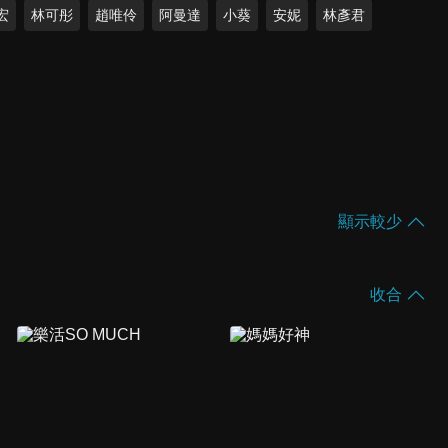
宏
林可彤
趙唯伶
阿曼達
小葵
安妮
林彥君
顯示較少
收合