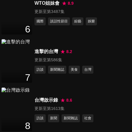
始衰老！！這些器官要顧
WTO姐妹會
8.9
47
分鐘
好？！
更新至第3487集
國際
談話性節目
綜藝
娛樂
第693集 超乎你的想像？！白
6
色巨塔誇張事件真實上演！
47
分鐘
進擊的台灣
8.2
第694集 意想不到！！毀滅健
更新至第586集
康的兇手，竟是你自己？
47
分鐘
訪談
新聞雜誌
美食
台灣
7
第695集 一路錯到底？！這些
錯誤觀念千萬別再犯？！
47
分鐘
台灣啟示錄
8.6
更新至第1613集
第696集 你踩雷了嗎？！99%
訪談
新聞
新聞雜誌
社會
人不知道的健康陷阱！！
8
47
分鐘