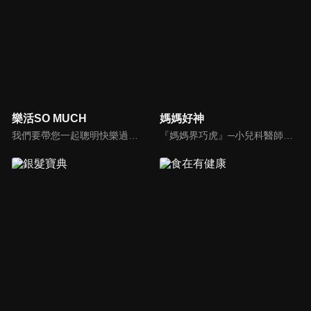
樂活SO MUCH
媽媽好神
我們要帶您一起聰明快樂過生活！由聰明生活家張雅芳主持的健康休閒資訊類節目，主題式介紹探討各種飲食、保健、醫學、休閒、民生、環保等，各種國人關心的樂活新訊，讓觀眾朋友一同感受快樂、用心過生活，其實就是那麼的簡單。
『媽媽界巧虎』─小兒科醫師黃瑽寧，『國民媽媽』─鍾欣凌，兩人領軍擁有十八般武藝的好神媽媽團，為全台媽媽們發聲，所有育兒新知，家庭秘辛，全家大小健康，都會在《媽媽好神》一一解惑！