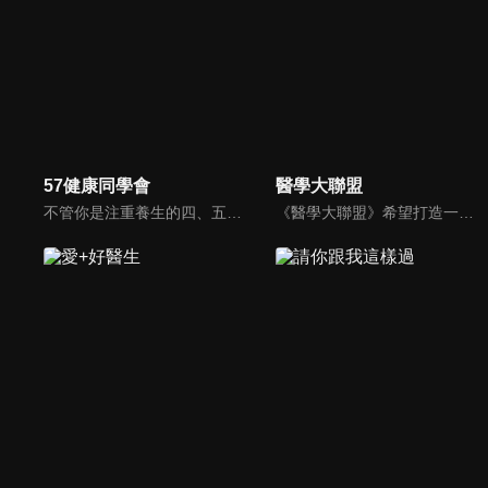
57健康同學會
醫學大聯盟
不管你是注重養生的四、五年級，還是邁入熟男熟女的六年級生，或是充滿活力的七年級生，主播隋安德、許晶晶和醫藥記者及健康專家，要告訴大家自己的身體密碼，讓你健康滿分！
《醫學大聯盟》希望打造一個知性趣味的平台，讓觀眾在輕鬆間了解正確的健康資訊，幫助自己和家人打造更健康的生活習慣。