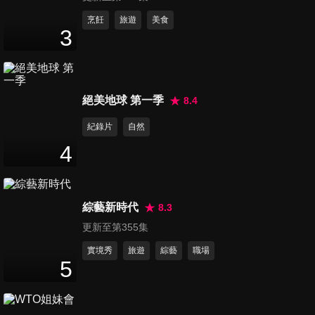
第684集 噓！診間八卦滿天飛
烹飪
旅遊
美食
3
這些祕密千萬不能說出去？！
47
分鐘
第685集 歲末年終忙不停 舊疾
絕美地球 第一季
8.4
新傷全報到？！
47
分鐘
紀錄片
自然
4
第690集 萬能神隊友，這些時
刻幸好有醫師？！
47
分鐘
綜藝新時代
8.3
更新至第355集
第691集 驚！「小問題」危險
性超乎你想像？！
實境秀
旅遊
綜藝
職場
5
47
分鐘
第692集 驚，人體從20歲就開