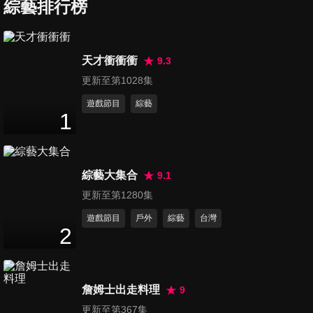
失血？！醫師教你復原捷
綜藝排行榜
47
分鐘
徑！！
第680集 照妖鏡！！醫院才是
天才衝衝衝
9.3
檢驗人性最真實的地方？！
更新至第1028集
47
分鐘
遊戲節目
綜藝
1
第681集 出國必看！保對保險
旅遊意外生病不用怕？！
47
分鐘
綜藝大集合
9.1
第682集 禍從口出！嘴巴才是
更新至第1280集
最傷人的武器？！
遊戲節目
戶外
綜藝
台灣
47
分鐘
2
第683集 中醫師教你分辨體質
對症下補？！
詹姆士出走料理
9
47
分鐘
更新至第367集