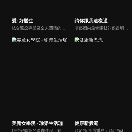
愛+好醫生
請你跟我這樣過
結合醫療專業及全人關懷的新型態節目，主持人黃瑽寧醫師親訪家庭，跨領域醫療顧問團全方位檢視，提供最完整、實用和正確的資訊來守護孩子的健康。
演藝圈內最會賺錢的侯昌明，以親身經歷教你理財；採訪經歷豐沛的黃文華，把所見所聞通通報你哉。不論是理財知識、兩性問題、生活資訊，完全貼近市井小民的所需所求，保證讓你生活過更好！
美魔女學院 - 瑜樂生活珈
健康新煮流
維持好體態的瑜珈課程，有著豐富的瑜珈姿勢，伸展筋骨舒緩全身疲勞，緊緻肌肉線條，不只能雕塑美美的身材也能夠讓身心靈都暢快健康，跟上我們的腳步一起踏上瑜樂生活珈，輕鬆好上手，快樂享瘦！
頭足類 挑選重點：頭足類利用清洗時去除內臟可以降低膽固醇的攝取。挑選雙眼清澈明亮，眼球稍微凸出，肉質結實有彈性為佳。身體具透明感，觸腕或是吸盤一碰到活體就會吸附住便是新鮮的。