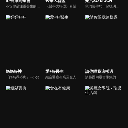
57健康同學會
醫學大聯盟
樂活SO MUCH
不管你是注重養生的四、五年級，還是邁入熟男熟女的六年級生，或是充滿活力的七年級生，主播隋安德、許晶晶和醫藥記者及健康專家，要告訴大家自己的身體密碼，讓你健康滿分！
《醫學大聯盟》希望打造一個知性趣味的平台，讓觀眾在輕鬆間了解正確的健康資訊，幫助自己和家人打造更健康的生活習慣。
我們要帶您一起聰明快樂過生活！由聰明生活家張雅芳主持的健康休閒資訊類節目，主題式介紹探討各種飲食、保健、醫學、休閒、民生、環保等，各種國人關心的樂活新訊，讓觀眾朋友一同感受快樂、用心過生活，其實就是那麼的簡單。
媽媽好神
愛+好醫生
請你跟我這樣過
『媽媽界巧虎』─小兒科醫師黃瑽寧，『國民媽媽』─鍾欣凌，兩人領軍擁有十八般武藝的好神媽媽團，為全台媽媽們發聲，所有育兒新知，家庭秘辛，全家大小健康，都會在《媽媽好神》一一解惑！
結合醫療專業及全人關懷的新型態節目，主持人黃瑽寧醫師親訪家庭，跨領域醫療顧問團全方位檢視，提供最完整、實用和正確的資訊來守護孩子的健康。
演藝圈內最會賺錢的侯昌明，以親身經歷教你理財；採訪經歷豐沛的黃文華，把所見所聞通通報你哉。不論是理財知識、兩性問題、生活資訊，完全貼近市井小民的所需所求，保證讓你生活過更好！