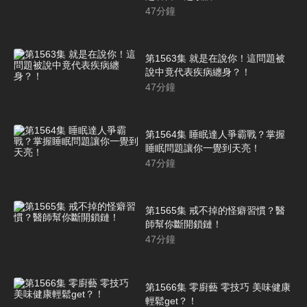
47
分鐘
第1563集 就是在說你！這問題被
說中竟代表疾病纏身？！
47
分鐘
第1564集 睡眠達人爭霸戰？掌握
睡眠問題讓你一覺到天亮！
47
分鐘
第1565集 戒不掉的怪癖習慣？醫
師幫你斷開鎖鏈！
47
分鐘
第1566集 零廚藝 零技巧 美味健康
輕鬆get？！