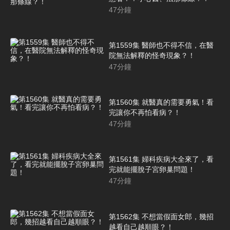
47
分鐘
第1559集 醫師也不得不信，在醫
院無法解釋的怪奇現象？！
47
分鐘
第1560集 就醫真的需要勇氣！看
完讓你不再怕看病？！
47
分鐘
第1561集 婦科疾病大全來了，看
完就能擺脫子宮卵巢問題！
47
分鐘
第1562集 不想當假面女郎，幾招
越看自己越順眼？！