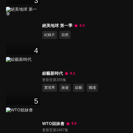
3
絕美地球 第一季
8.4
紀錄片
自然
4
綜藝新時代
8.3
更新至第355集
實境秀
旅遊
綜藝
職場
5
WTO姐妹會
8.9
更新至第3487集