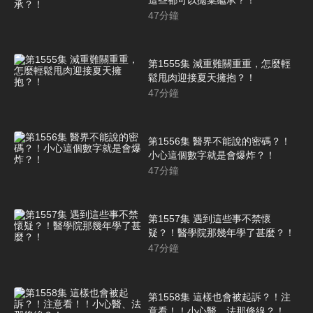
47
分鐘
第1555集 減重難關重重，怎麼輕
鬆甩肉迎接夏天擁抱？！
47
分鐘
第1556集 醫界不能說的密碼？！
小心這個數字就是會爆炸？！
47
分鐘
第1557集 遇到這些事不禁懷
疑？！醫學院那幾年學了甚麼？！
47
分鐘
第1558集 這樣也會被起訴？！注
意看！！小心醫、法那條線？！