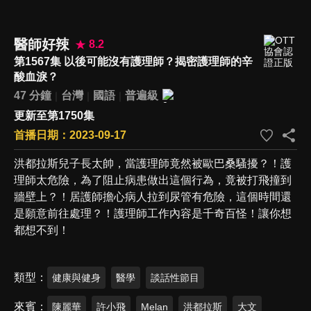
醫師好辣
8.2
第1567集 以後可能沒有護理師？揭密護理師的辛
酸血淚？
47 分鐘
台灣
國語
普遍級
更新至第1750集
首播日期：2023-09-17
洪都拉斯兒子長太帥，當護理師竟然被歐巴桑騷擾？！護
理師太危險，為了阻止病患做出這個行為，竟被打飛撞到
牆壁上？！居護師擔心病人拉到尿管有危險，這個時間還
是願意前往處理？！護理師工作內容是千奇百怪！讓你想
都想不到！
類型
健康與健身
醫學
談話性節目
來賓
陳麗華
許小飛
Melan
洪都拉斯
大文