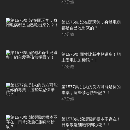
47
分鐘
第1575集 沒在開玩笑，身體毛病
都是自己吃出來的？！
47
分鐘
第1576集 寵物比新生兒還多！飼
主愛毛孩無極限？！
47
分鐘
第1577集 別人的良方可能是你的
毒藥，這些禁忌快筆記？！
47
分鐘
第1578集 浪漫醫師根本不存在！
日常浪漫細胞瞬間秒殺？！