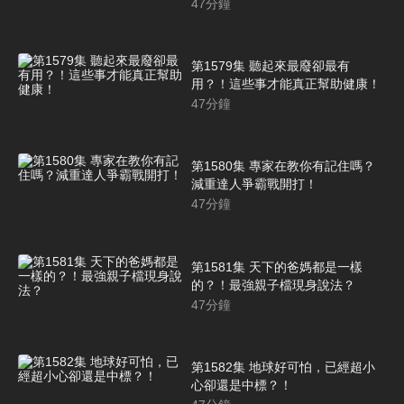
47
分鐘
第1579集 聽起來最廢卻最有
用？！這些事才能真正幫助健康！
47
分鐘
第1580集 專家在教你有記住嗎？
減重達人爭霸戰開打！
47
分鐘
第1581集 天下的爸媽都是一樣
的？！最強親子檔現身說法？
47
分鐘
第1582集 地球好可怕，已經超小
心卻還是中標？！