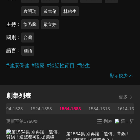
袁明琦
黃彗倫
林錦生
主持
徐乃麟
嚴立婷
國別
台灣
語言
國語
#
健康保健
#
醫療
#
談話性節目
#
醫生
顯示較少
劇集列表
更多
1494-1523
1524-1553
1554-1583
1584-1613
1614-1643
更新至第1750集
列表
舊→新
第1554集 別再讓「遺傳」背鍋！
這些都可以拋棄繼承？！