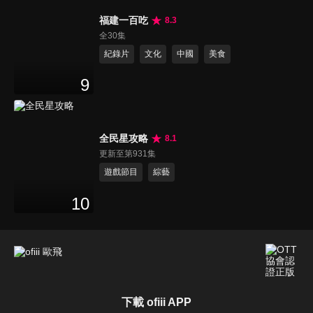
福建一百吃
8.3
全30集
紀錄片
文化
中國
美食
9
全民星攻略
8.1
更新至第931集
遊戲節目
綜藝
10
下載 ofiii APP