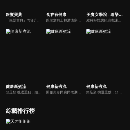
銀髮寶典
食在有健康
美魔女學院 - 瑜樂生活珈
「銀髮寶典」內容介紹銀髮族相關的醫療知識，讓爺爺奶奶們能了解銀髮族常見的疾病、或是身體常遇到的問題，並邀請專業的醫師上節目解答，詳細深入且淺顯易懂的方式講述給各位爺爺奶奶們。為銀髮族的身體健康預防把關，讓爺爺奶奶能有一個樂活的退休生活。
跟著詹姆士和潘懷宗博士就能輕鬆學料理！只是品嚐美食之餘，身體健康也要懂得把關，每集都會傳授生活健康資訊，破除一般飲食迷思，讓大家吃得美味、活得健康！
維持好體態的瑜珈課程，有著豐富的瑜珈姿勢，伸展筋骨舒緩全身疲勞，緊緻肌肉線條，不只能雕塑美美的身材也能夠讓身心靈都暢快健康，跟上我們的腳步一起踏上瑜樂生活珈，輕鬆好上手，快樂享瘦！
健康新煮流
健康新煮流
健康新煮流
頭足類 挑選重點：頭足類利用清洗時去除內臟可以降低膽固醇的攝取。挑選雙眼清澈明亮，眼球稍微凸出，肉質結實有彈性為佳。身體具透明感，觸腕或是吸盤一碰到活體就會吸附住便是新鮮的。
開創夫妻同廚同煮潮流的KC夫婦，繼《健康醫食代》後，走出攝影棚，帶大家全台走透透，發掘上帝賞賜的美味食材，內容融合新加坡南洋風和客家純樸味，加上台灣獨特的閩南風情，互相激盪交織出的火花，打造出獨一無二的美食節目。
頭足類 挑選重點：頭足類利用清洗時去除內臟可以降低膽固醇的攝取。挑選雙眼清澈明亮，眼球稍微凸出，肉質結實有彈性為佳。身體具透明感，觸腕或是吸盤一碰到活體就會吸附住便是新鮮的。
綜藝排行榜