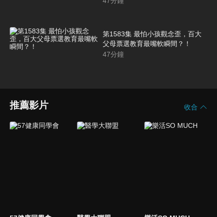
47
分鐘
第1583集 最怕小孩觀念歪，百大
父母票選教育最嘴軟瞬間？！
47
分鐘
推薦影片
收合