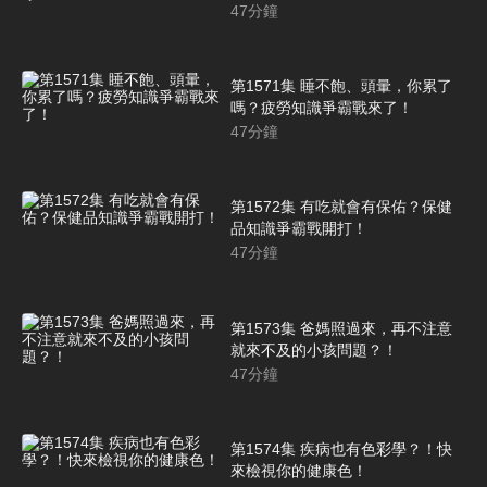
47
分鐘
第1571集 睡不飽、頭暈，你累了
嗎？疲勞知識爭霸戰來了！
47
分鐘
第1572集 有吃就會有保佑？保健
品知識爭霸戰開打！
47
分鐘
第1573集 爸媽照過來，再不注意
就來不及的小孩問題？！
47
分鐘
第1574集 疾病也有色彩學？！快
來檢視你的健康色！