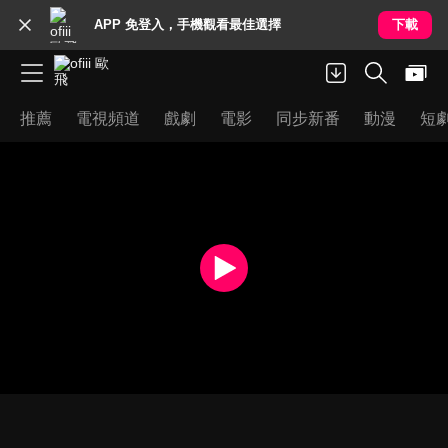
APP 免登入，手機觀看最佳選擇
下載
推薦
電視頻道
戲劇
電影
同步新番
動漫
短