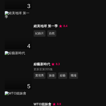
3
絕美地球 第一季
8.4
紀錄片
自然
4
綜藝新時代
8.3
更新至第355集
實境秀
旅遊
綜藝
職場
5
WTO姐妹會
8.9