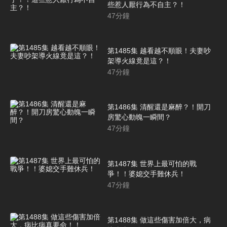
些惹人厭行為不自主？！
47
分鐘
第1485集 越看越不順眼！夫妻吵
架導火線竟是這？！
47
分鐘
第1486集 清醒還是麻醉？！開刀
房驚心動魄一瞬間？
47
分鐘
第1487集 世界上最可怕的戰
爭！！婆媳交手難休兵！
47
分鐘
第1488集 做這些傷害加倍大，病