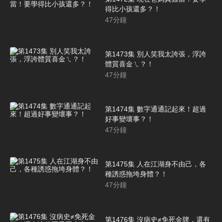
得比小孩還多？！
47
分鐘
第1473集 別人笑我太誇張，浮誇
體質喜金ㄟ？！
47
分鐘
第1474集 數字通通記起來！超過
好事變壞事？！
47
分鐘
第1475集 人在江湖身不由己，各
種誘惑拖垮身體？！
47
分鐘
第1476集 沒病史≠免死金牌，還有