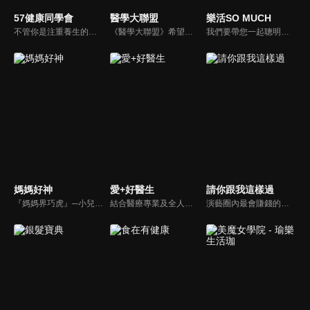
57健康同學會
醫學大聯盟
樂活SO MUCH
不管你是注重養生的四、五年級，還是邁入熟男熟女的六年級生，或是充滿活力的七年級生，主播隋安德、許晶晶和醫藥記者及健康專家，要告訴大家自己的身體密碼，讓你健康滿分！
《醫學大聯盟》希望打造一個知性趣味的平台，讓觀眾在輕鬆間了解正確的健康資訊，幫助自己和家人打造更健康的生活習慣。
我們要帶您一起聰明快樂過生活！由聰明生活家張雅芳主持的健康休閒資訊類節目，主題式介紹探討各種飲食、保健、醫學、休閒、民生、環保等，各種國人關心的樂活新訊，讓觀眾朋友一同感受快樂、用心過生活，其實就是那麼的簡單。
媽媽好神
愛+好醫生
請你跟我這樣過
『媽媽界巧虎』─小兒科醫師黃瑽寧，『國民媽媽』─鍾欣凌，兩人領軍擁有十八般武藝的好神媽媽團，為全台媽媽們發聲，所有育兒新知，家庭秘辛，全家大小健康，都會在《媽媽好神》一一解惑！
結合醫療專業及全人關懷的新型態節目，主持人黃瑽寧醫師親訪家庭，跨領域醫療顧問團全方位檢視，提供最完整、實用和正確的資訊來守護孩子的健康。
演藝圈內最會賺錢的侯昌明，以親身經歷教你理財；採訪經歷豐沛的黃文華，把所見所聞通通報你哉。不論是理財知識、兩性問題、生活資訊，完全貼近市井小民的所需所求，保證讓你生活過更好！