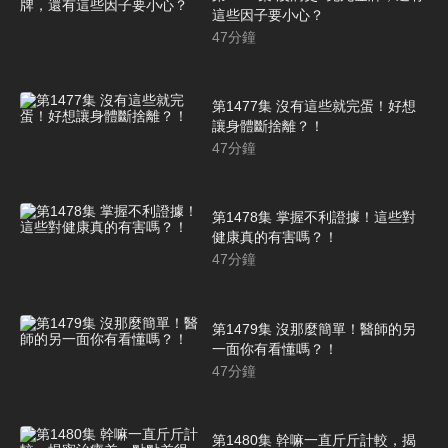
這些因子要小心？
47
分鐘
第1477集 沒有這些就完蛋！好想
讓身體斷捨離？！
47
分鐘
第1478集 掌握不利證據！這些對
健康真的有害嗎？！
47
分鐘
第1479集 沒那麼簡單！醫師的另
一面你有看懂嗎？！
47
分鐘
第1480集 幹嘛一直斤斤計較，揭