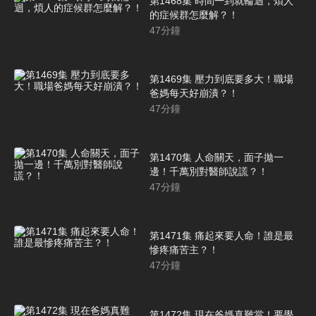
第1468集 時間一到就輪迴，煩人
的症候群怎麼解？！
47
分鐘
第1469集 壓力到底要多大！職場
爸媽每天好崩潰？！
47
分鐘
第1470集 人命關天，面子拋一
邊！千萬別對醫師說謊？！
47
分鐘
第1471集 痛起來要人命！誰是最
慘疼痛苦主？！
47
分鐘
第1472集 現在爸媽真難當！要學