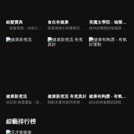
銀髮寶典
食在有健康
美魔女學院 - 瑜樂生活珈
「銀髮寶典」內容介紹銀髮族相關的醫療知識，讓爺爺奶奶們能了解銀髮族常見的疾病、或是身體常遇到的問題，並邀請專業的醫師上節目解答，詳細深入且淺顯易懂的方式講述給各位爺爺奶奶們。為銀髮族的身體健康預防把關，讓爺爺奶奶能有一個樂活的退休生活。
跟著詹姆士和潘懷宗博士就能輕鬆學料理！只是品嚐美食之餘，身體健康也要懂得把關，每集都會傳授生活健康資訊，破除一般飲食迷思，讓大家吃得美味、活得健康！
維持好體態的瑜珈課程，有著豐富的瑜珈姿勢，伸展筋骨舒緩全身疲勞，緊緻肌肉線條，不只能雕塑美美的身材也能夠讓身心靈都暢快健康，跟上我們的腳步一起踏上瑜樂生活珈，輕鬆好上手，快樂享瘦！
健康新煮流
健康新煮流 有煮真好
健康有夠讚 - 有氧好運動
頭足類 挑選重點：頭足類利用清洗時去除內臟可以降低膽固醇的攝取。挑選雙眼清澈明亮，眼球稍微凸出，肉質結實有彈性為佳。身體具透明感，觸腕或是吸盤一碰到活體就會吸附住便是新鮮的。
開創夫妻同廚同煮潮流的KC夫婦，繼《健康醫食代》後，走出攝影棚，帶大家全台走透透，發掘上帝賞賜的美味食材，內容融合新加坡南洋風和客家純樸味，加上台灣獨特的閩南風情，互相激盪交織出的火花，打造出獨一無二的美食節目。
綜合的有氧舞蹈課程，有著多元舞蹈搭配上輕快的音樂，踩踏著有氧的步伐，從頭到腳喚醒身體的肌肉，不只是雕塑美美的身材也能夠讓身心靈都暢快健康，跟上我們的腳步一起踏上有氧好運動，讓你更加活力滿滿，快樂享瘦！
綜藝排行榜