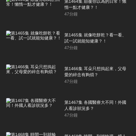
第1464集 顛覆你以為的日常！懶
惰一點才健康？！
47
分鐘
第1465集 就像吃餅乾？看一看、
試一試就能知健康？！
47
分鐘
第1466集 耳朵只想摀起來，父母
愛的碎念有夠煩？
47
分鐘
第1467集 各國醫療大不同！外國
人看診狀況多？
47
分鐘