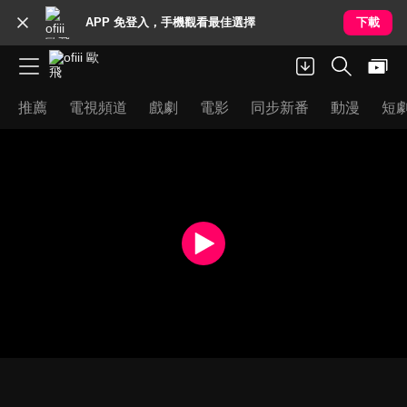
APP 免登入，手機觀看最佳選擇
下載
推薦
電視頻道
戲劇
電影
同步新番
動漫
短