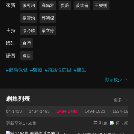
來賓
張可昀
高雋雅
賈蔚
黃彗倫
王樂明
楊智鈞
邱鴻傑
主持
徐乃麟
嚴立婷
國別
台灣
語言
國語
#
健康保健
#
醫療
#
談話性節目
#
醫生
顯示較少
劇集列表
更多
1404-1433
1434-1463
1464-1493
1494-1523
1524-1553
更新至第1750集
列表
舊→新