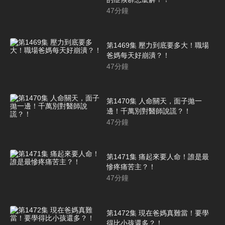
47
分鐘
第1469集 壓力到底要多大！職場
爸媽每天好崩潰？！
47
分鐘
第1470集 人命關天，面子拋一
邊！千萬別對醫師說謊？！
47
分鐘
第1471集 痛起來要人命！誰是最
慘疼痛苦主？！
47
分鐘
第1472集 現在爸媽真難當！要學
得比小孩還多？！