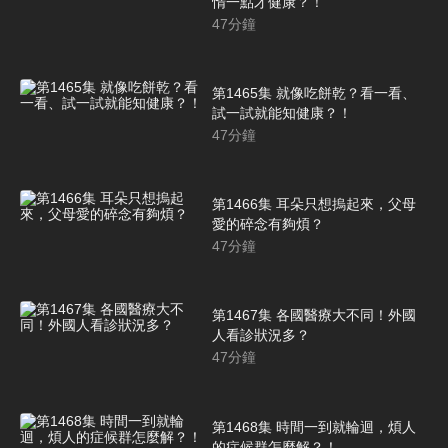
惰一點才健康？！
47
分鐘
第1465集 就像吃餅乾？看一看、
試一試就能知健康？！
47
分鐘
第1466集 耳朵只想摀起來，父母
愛的碎念有夠煩？
47
分鐘
第1467集 各國醫療大不同！外國
人看診狀況多？
47
分鐘
第1468集 時間一到就輪迴，煩人
的症候群怎麼解？！