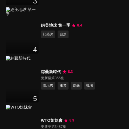
3
絕美地球 第一季
8.4
紀錄片
自然
4
綜藝新時代
8.3
更新至第355集
實境秀
旅遊
綜藝
職場
5
WTO姐妹會
8.9
更新至第3487集