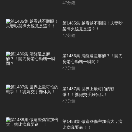
47
分鐘
第1485集 越看越不順眼！夫妻吵
架導火線竟是這？！
47
分鐘
第1486集 清醒還是麻醉？！開刀
房驚心動魄一瞬間？
47
分鐘
第1487集 世界上最可怕的戰
爭！！婆媳交手難休兵！
47
分鐘
第1488集 做這些傷害加倍大，病
比病真要命！！