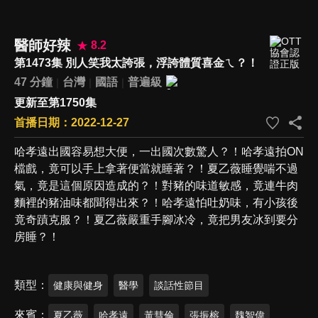
醫師好辣
8.2
第1473集 別人笑我太誇張，浮誇體質喜金ㄟ？！
47 分鐘
台灣
國語
普遍級
更新至第1750集
首播日期：2022-12-27
哈孝遠出國容易想大便，一出國次數驚人？！哈孝遠拍ON
檔戲，竟可以手上拿著便當就睡著？！夏乙薇睡覺喘不過
氣，竟是這個原因造成的？！對豬的味道敏感，竟連牛肉
麵裡的豬油味都聞得出來？！哈孝遠怕吐奶味，有小孩後
竟奇蹟克服？！夏乙薇嚴重手腳冰冷，竟把男友冰到要分
房睡？！
類型
健康與健身
醫學
談話性節目
來賓
夏乙薇
哈孝遠
黃彗倫
張振榕
魏智偉