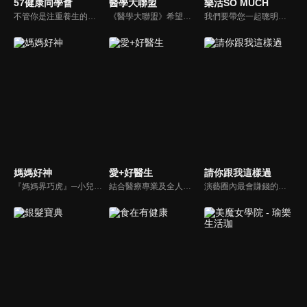
57健康同學會
醫學大聯盟
樂活SO MUCH
不管你是注重養生的四、五年級，還是邁入熟男熟女的六年級生，或是充滿活力的七年級生，主播隋安德、許晶晶和醫藥記者及健康專家，要告訴大家自己的身體密碼，讓你健康滿分！
《醫學大聯盟》希望打造一個知性趣味的平台，讓觀眾在輕鬆間了解正確的健康資訊，幫助自己和家人打造更健康的生活習慣。
我們要帶您一起聰明快樂過生活！由聰明生活家張雅芳主持的健康休閒資訊類節目，主題式介紹探討各種飲食、保健、醫學、休閒、民生、環保等，各種國人關心的樂活新訊，讓觀眾朋友一同感受快樂、用心過生活，其實就是那麼的簡單。
媽媽好神
愛+好醫生
請你跟我這樣過
『媽媽界巧虎』─小兒科醫師黃瑽寧，『國民媽媽』─鍾欣凌，兩人領軍擁有十八般武藝的好神媽媽團，為全台媽媽們發聲，所有育兒新知，家庭秘辛，全家大小健康，都會在《媽媽好神》一一解惑！
結合醫療專業及全人關懷的新型態節目，主持人黃瑽寧醫師親訪家庭，跨領域醫療顧問團全方位檢視，提供最完整、實用和正確的資訊來守護孩子的健康。
演藝圈內最會賺錢的侯昌明，以親身經歷教你理財；採訪經歷豐沛的黃文華，把所見所聞通通報你哉。不論是理財知識、兩性問題、生活資訊，完全貼近市井小民的所需所求，保證讓你生活過更好！