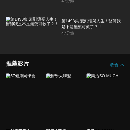
47
分鐘
第1493集 衰到懷疑人生！醫師我
是不是無藥可救了？！
47
分鐘
推薦影片
收合