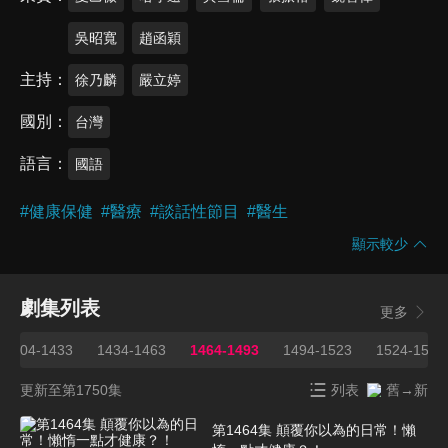
吳昭寬
趙函穎
主持
徐乃麟
嚴立婷
國別
台灣
語言
國語
#
健康保健
#
醫療
#
談話性節目
#
醫生
顯示較少
劇集列表
更多
1404-1433
1434-1463
1464-1493
1494-1523
1524-1553
更新至第1750集
列表
舊→新
第1464集 顛覆你以為的日常！懶