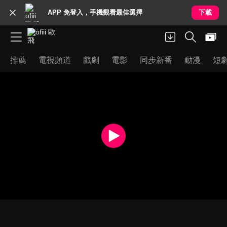
APP 免登入，手機觀看最佳選擇
下載
推薦
電視頻道
戲劇
電影
同步新番
動漫
短