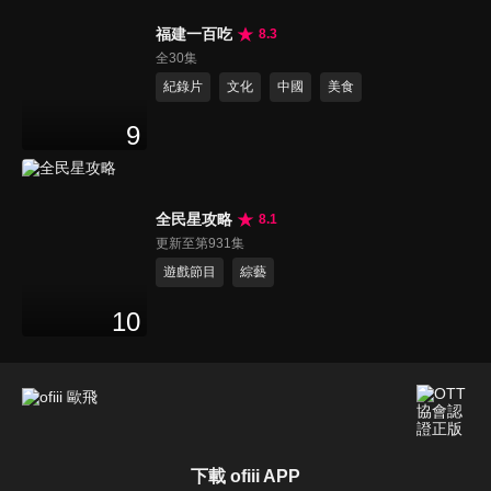
福建一百吃
8.3
全30集
紀錄片
文化
中國
美食
9
全民星攻略
8.1
更新至第931集
遊戲節目
綜藝
10
下載 ofiii APP