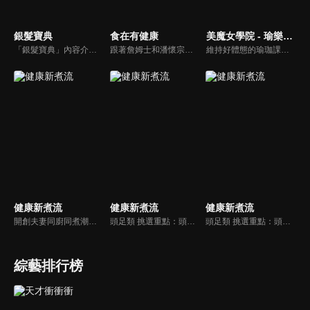
銀髮寶典
食在有健康
美魔女學院 - 瑜樂生活珈
「銀髮寶典」內容介紹銀髮族相關的醫療知識，讓爺爺奶奶們能了解銀髮族常見的疾病、或是身體常遇到的問題，並邀請專業的醫師上節目解答，詳細深入且淺顯易懂的方式講述給各位爺爺奶奶們。為銀髮族的身體健康預防把關，讓爺爺奶奶能有一個樂活的退休生活。
跟著詹姆士和潘懷宗博士就能輕鬆學料理！只是品嚐美食之餘，身體健康也要懂得把關，每集都會傳授生活健康資訊，破除一般飲食迷思，讓大家吃得美味、活得健康！
維持好體態的瑜珈課程，有著豐富的瑜珈姿勢，伸展筋骨舒緩全身疲勞，緊緻肌肉線條，不只能雕塑美美的身材也能夠讓身心靈都暢快健康，跟上我們的腳步一起踏上瑜樂生活珈，輕鬆好上手，快樂享瘦！
健康新煮流
健康新煮流
健康新煮流
開創夫妻同廚同煮潮流的KC夫婦，繼《健康醫食代》後，走出攝影棚，帶大家全台走透透，發掘上帝賞賜的美味食材，內容融合新加坡南洋風和客家純樸味，加上台灣獨特的閩南風情，互相激盪交織出的火花，打造出獨一無二的美食節目。
頭足類 挑選重點：頭足類利用清洗時去除內臟可以降低膽固醇的攝取。挑選雙眼清澈明亮，眼球稍微凸出，肉質結實有彈性為佳。身體具透明感，觸腕或是吸盤一碰到活體就會吸附住便是新鮮的。
頭足類 挑選重點：頭足類利用清洗時去除內臟可以降低膽固醇的攝取。挑選雙眼清澈明亮，眼球稍微凸出，肉質結實有彈性為佳。身體具透明感，觸腕或是吸盤一碰到活體就會吸附住便是新鮮的。
綜藝排行榜