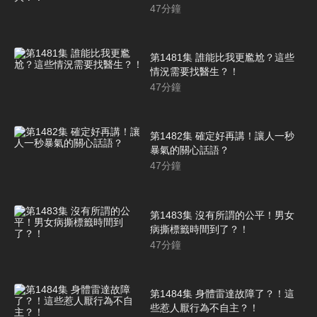
47
分鐘
第1481集 誰能比我更尷尬？這些
情況需要找醫生？！
47
分鐘
第1482集 確定好再講！讓人一秒
暴氣的關心話語？
47
分鐘
第1483集 沒有所謂的公平！男女
病撕標籤時間到了？！
47
分鐘
第1484集 身體雷達故障了？！這
些惹人厭行為不自主？！