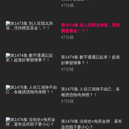
47
分鐘
第1473集 別人笑我太誇張，浮誇
體質喜金ㄟ？！
47
分鐘
第1474集 數字通通記起來！超過
好事變壞事？！
47
分鐘
第1475集 人在江湖身不由己，各
種誘惑拖垮身體？！
47
分鐘
第1476集 沒病史≠免死金牌，還有
這些因子要小心？