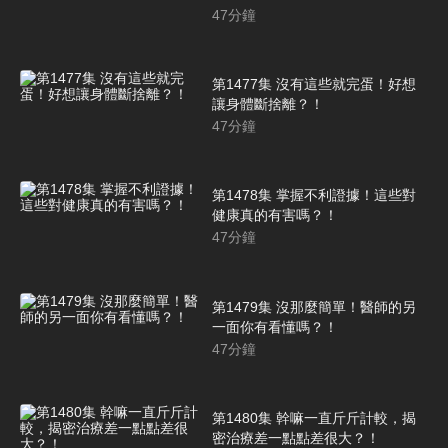
47
分鐘
第1477集 沒有這些就完蛋！好想
讓身體斷捨離？！
47
分鐘
第1478集 掌握不利證據！這些對
健康真的有害嗎？！
47
分鐘
第1479集 沒那麼簡單！醫師的另
一面你有看懂嗎？！
47
分鐘
第1480集 幹嘛一直斤斤計較，揭
密治療差一點點差很大？！