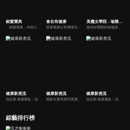
銀髮寶典
食在有健康
美魔女學院 - 瑜樂生活珈
「銀髮寶典」內容介紹銀髮族相關的醫療知識，讓爺爺奶奶們能了解銀髮族常見的疾病、或是身體常遇到的問題，並邀請專業的醫師上節目解答，詳細深入且淺顯易懂的方式講述給各位爺爺奶奶們。為銀髮族的身體健康預防把關，讓爺爺奶奶能有一個樂活的退休生活。
跟著詹姆士和潘懷宗博士就能輕鬆學料理！只是品嚐美食之餘，身體健康也要懂得把關，每集都會傳授生活健康資訊，破除一般飲食迷思，讓大家吃得美味、活得健康！
維持好體態的瑜珈課程，有著豐富的瑜珈姿勢，伸展筋骨舒緩全身疲勞，緊緻肌肉線條，不只能雕塑美美的身材也能夠讓身心靈都暢快健康，跟上我們的腳步一起踏上瑜樂生活珈，輕鬆好上手，快樂享瘦！
健康新煮流
健康新煮流
健康新煮流
頭足類 挑選重點：頭足類利用清洗時去除內臟可以降低膽固醇的攝取。挑選雙眼清澈明亮，眼球稍微凸出，肉質結實有彈性為佳。身體具透明感，觸腕或是吸盤一碰到活體就會吸附住便是新鮮的。
開創夫妻同廚同煮潮流的KC夫婦，繼《健康醫食代》後，走出攝影棚，帶大家全台走透透，發掘上帝賞賜的美味食材，內容融合新加坡南洋風和客家純樸味，加上台灣獨特的閩南風情，互相激盪交織出的火花，打造出獨一無二的美食節目。
頭足類 挑選重點：頭足類利用清洗時去除內臟可以降低膽固醇的攝取。挑選雙眼清澈明亮，眼球稍微凸出，肉質結實有彈性為佳。身體具透明感，觸腕或是吸盤一碰到活體就會吸附住便是新鮮的。
綜藝排行榜