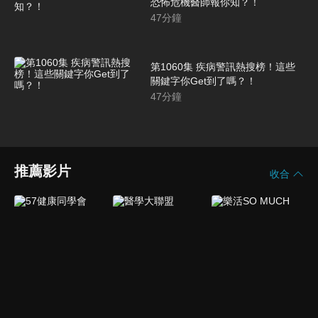
恐怖危機醫師報你知？！
47
分鐘
第1060集 疾病警訊熱搜榜！這些
關鍵字你Get到了嗎？！
47
分鐘
推薦影片
收合