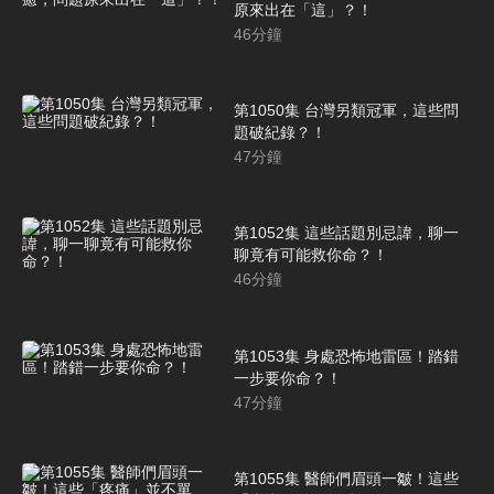
原來出在「這」？！
46
分鐘
第1050集 台灣另類冠軍，這些問
題破紀錄？！
47
分鐘
第1052集 這些話題別忌諱，聊一
聊竟有可能救你命？！
46
分鐘
第1053集 身處恐怖地雷區！踏錯
一步要你命？！
47
分鐘
第1055集 醫師們眉頭一皺！這些