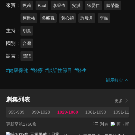
來賓
甄莉
Paul
李采依
安淇
宋晏仁
陳榮堅
柯世祐
吳昭寬
黃心穎
許瓊月
李懿
主持
胡瓜
國別
台灣
語言
國語
#
健康保健
#
醫療
#
談話性節目
#
醫生
顯示較少
劇集列表
更多
4
955-989
990-1028
1029-1060
1061-1090
1091-1120
更新至第1750集
列表
舊→新