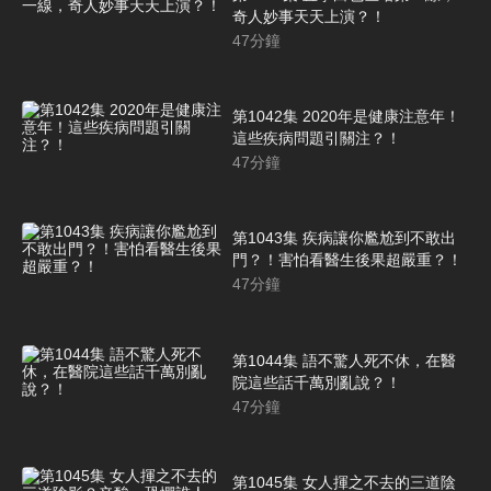
奇人妙事天天上演？！
47
分鐘
第1042集 2020年是健康注意年！
這些疾病問題引關注？！
47
分鐘
第1043集 疾病讓你尷尬到不敢出
門？！害怕看醫生後果超嚴重？！
47
分鐘
第1044集 語不驚人死不休，在醫
院這些話千萬別亂說？！
47
分鐘
第1045集 女人揮之不去的三道陰