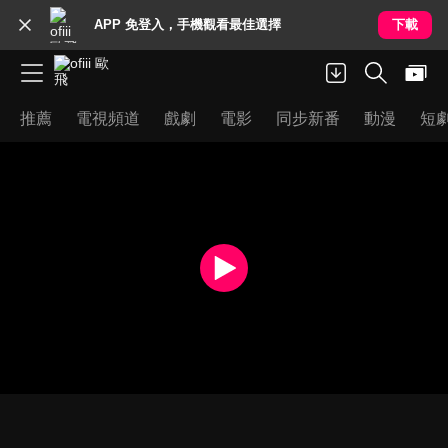
APP 免登入，手機觀看最佳選擇
下載
推薦
電視頻道
戲劇
電影
同步新番
動漫
短