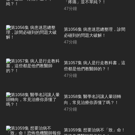
「疼痛」並不單純？！
47
分鐘
第1056集 病患迷思總整理，診間
必碰到的問題大破解！
47
分鐘
第1057集 病人是行走教科書，這
些都是他們教醫師的？！
47
分鐘
第1058集 醫學名詞讓人暈頭轉
向，常見治療你弄懂了嗎？！
47
分鐘
第1059集 想要治病不「致」命！