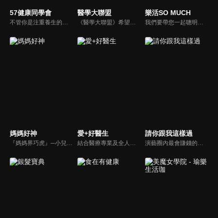
57健康同學會
醫學大聯盟
樂活SO MUCH
不管你是注重養生的四、五年級，還是邁入熟男熟女的六年級生，或是充滿活力的七年級生，主播隋安德、許晶晶和醫藥記者及健康專家，要告訴大家自己的身體密碼，讓你健康滿分！
《醫學大聯盟》希望打造一個知性趣味的平台，讓觀眾在輕鬆間了解正確的健康資訊，幫助自己和家人打造更健康的生活習慣。
我們要帶您一起聰明快樂過生活！由聰明生活家張雅芳主持的健康休閒資訊類節目，主題式介紹探討各種飲食、保健、醫學、休閒、民生、環保等，各種國人關心的樂活新訊，讓觀眾朋友一同感受快樂、用心過生活，其實就是那麼的簡單。
媽媽好神
愛+好醫生
請你跟我這樣過
『媽媽界巧虎』─小兒科醫師黃瑽寧，『國民媽媽』─鍾欣凌，兩人領軍擁有十八般武藝的好神媽媽團，為全台媽媽們發聲，所有育兒新知，家庭秘辛，全家大小健康，都會在《媽媽好神》一一解惑！
結合醫療專業及全人關懷的新型態節目，主持人黃瑽寧醫師親訪家庭，跨領域醫療顧問團全方位檢視，提供最完整、實用和正確的資訊來守護孩子的健康。
演藝圈內最會賺錢的侯昌明，以親身經歷教你理財；採訪經歷豐沛的黃文華，把所見所聞通通報你哉。不論是理財知識、兩性問題、生活資訊，完全貼近市井小民的所需所求，保證讓你生活過更好！