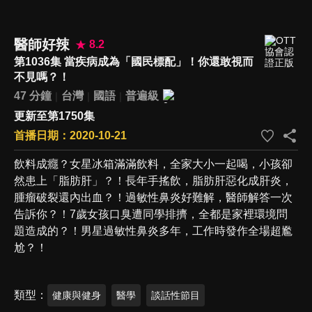
醫師好辣
8.2
第1036集 當疾病成為「國民標配」！你還敢視而
不見嗎？！
47 分鐘
台灣
國語
普遍級
更新至第1750集
首播日期：2020-10-21
飲料成癮？女星冰箱滿滿飲料，全家大小一起喝，小孩卻
然患上「脂肪肝」？！長年手搖飲，脂肪肝惡化成肝炎，
腫瘤破裂還內出血？！過敏性鼻炎好難解，醫師解答一次
告訴你？！7歲女孩口臭遭同學排擠，全都是家裡環境問
題造成的？！男星過敏性鼻炎多年，工作時發作全場超尷
尬？！
類型
健康與健身
醫學
談話性節目