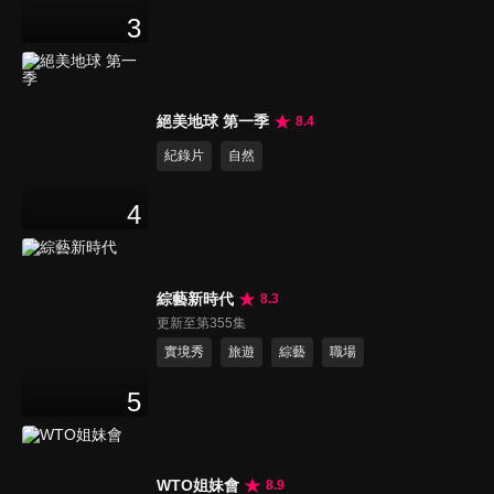
3
絕美地球 第一季
8.4
紀錄片
自然
4
綜藝新時代
8.3
更新至第355集
實境秀
旅遊
綜藝
職場
5
WTO姐妹會
8.9