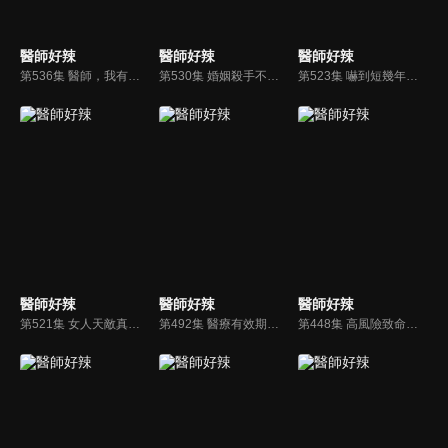
醫師好辣
醫師好辣
醫師好辣
第536集 醫師，我有問題！醫院看診大揭密？！
第530集 婚姻殺手不僅奪愛，也偷走健康？！
第523集 嚇到短幾年命！忌，這樣做好傷身？！
醫師好辣
醫師好辣
醫師好辣
第521集 女人天敵真可怕，踢飛錯誤習慣？！
第492集 醫療有效期，當心保護力過期了？！
第448集 高風險致命習慣，當心引爆大危機？！