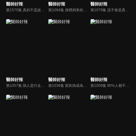
醫師好辣
醫師好辣
醫師好辣
第1570集 真的不是故意的，疾病發作竟害你存款歸零？！
第1094集 身體捎來的密碼，你能即刻解讀救自己一命嗎？！
第1079集 這不會是真的吧？白色巨塔竟暗藏「好多鬼」？！
醫師好辣
醫師好辣
醫師好辣
第1057集 病人是行走教科書，這些都是他們教醫師的？！
第1036集 當疾病成為「國民標配」！你還敢視而不見嗎？！
第1009集 90%人都不在意，有這現象代表你生病了？！