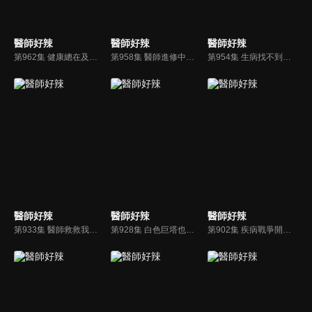
醫師好辣
醫師好辣
醫師好辣
第962集 健康總在及格邊緣，身體疾病隨時引爆？！
第958集 醫師進修中！疾病教懂我的那些事？！
第954集 生病找不到原因，醫師解析隱藏版疾病？！
醫師好辣
醫師好辣
醫師好辣
第933集 醫師救救我！這些病讓我好冤枉？
第928集 白色巨塔也瘋狂！奇人異事讓你大開眼界！
第902集 疾病戰爭開打啦！這些醫療戰況讓醫師皮皮剉？！