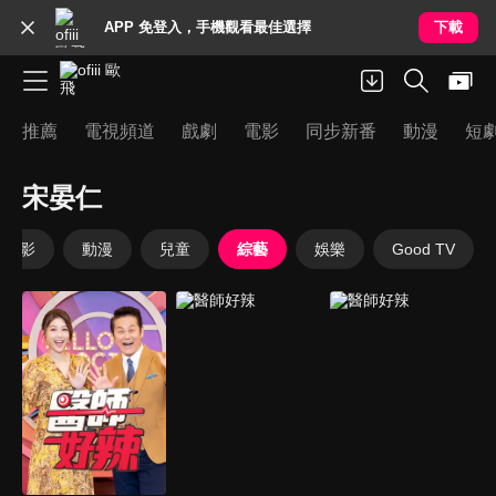
APP 免登入，手機觀看最佳選擇
下載
推薦
電視頻道
戲劇
電影
同步新番
動漫
短
宋晏仁
電影
動漫
兒童
綜藝
娛樂
Good TV