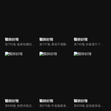
醫師好辣
醫師好辣
醫師好辣
第755集 健康危機四伏！身體最怕遇到這些狀況？！
第747集 看病不懂醫師說什麼？！抓出關鍵解答你的疑惑！！
第740集 你被選中了嗎？疾病居然會挑對象？！
醫師好辣
醫師好辣
醫師好辣
第698集 身體求救訊號！知道能救命，現在看還不晚？！
第679集 年底瘋聚會，健康大失血？！醫師教你復原捷徑！！
第638集 超強瘦身達人現身！！永不復胖瘦身法？！