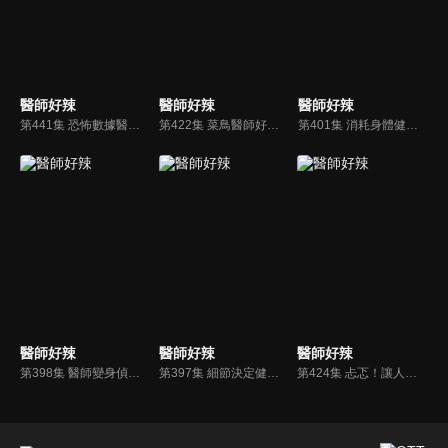
醫師好辣
醫師好辣
醫師好辣
第441集 恐怖數據醫學，從身體特徵看罹病機率？！
第422集 菜鳥醫師好悲慘 路人都敢欺負他?!
第401集 消耗身體健康值，小心疾病來討債？！
醫師好辣
醫師好辣
醫師好辣
第398集 醫師變身偵探，秒抓疾病好神奇？！
第397集 細節決定健康，忽略當心會致命？！
第424集 忐忑！讓人膽戰心驚的看診過程？！