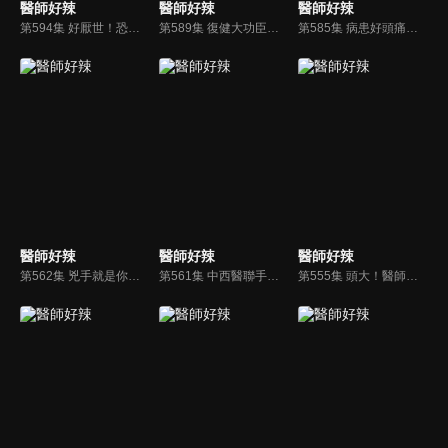
醫師好辣
醫師好辣
醫師好辣
第594集 好厭世！恐怖上班症候群，你中了嗎？！
第589集 復健大功臣，看病不能少了他們？！
第585集 病患好頭痛，內外科醫師看診大不同？！
醫師好辣
醫師好辣
醫師好辣
第562集 兇手就是你！恐怖健康加害者？！
第561集 中西醫聯手教你，超強食補吃對了嗎？！
第555集 頭大！醫師最不想面對的病患？！