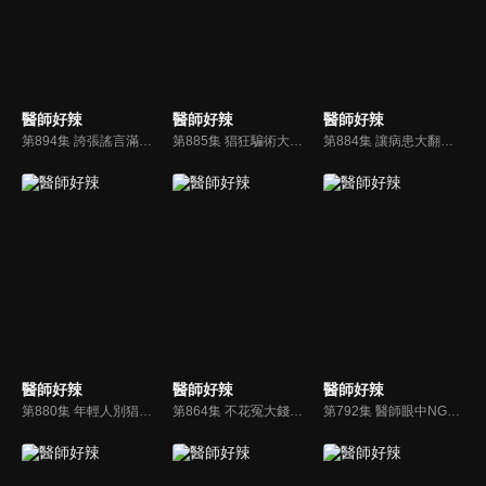
醫師好辣
醫師好辣
醫師好辣
第894集 誇張謠言滿天飛！！吃這些藥會讓身體壞了了？！
第885集 猖狂騙術大公開！身體才是最大的詐騙集團？！
第884集 讓病患大翻白眼的醫師類型大公開！！
醫師好辣
醫師好辣
醫師好辣
第880集 年輕人別猖狂，這些疾病盯上你們啦？！
第864集 不花冤大錢，醫師告訴你高CP值檢查！！
第792集 醫師眼中NG的動作！習慣比想像中恐怖？！