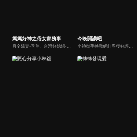
媽媽好神之俗女家務事
今晚開讚吧
月辛嬌妻-季芹、台灣好媳婦-佩甄，兩位世俗熟女 領軍各界菁英一起來探討你我關心的各種家務事。持續鎖定本節目就能夠讓你『俗女不出門，能知天下事』！
小禎攜手轉戰網紅界獲好評的羅時豐主持綜藝節目《今晚開讚吧》，節目嘗試創新互動式節目，帶動討論時事及創新的議題，打破傳統的談話模式，進而更貼近網路群眾。