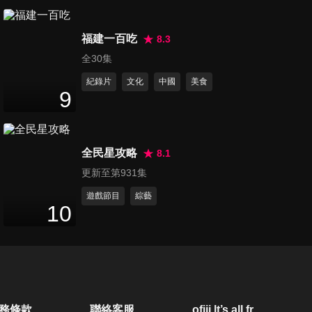
福建一百吃
8.3
全30集
紀錄片
文化
中國
美食
9
全民星攻略
8.1
更新至第931集
遊戲節目
綜藝
10
務條款
聯絡客服
ofiii lt’s all free