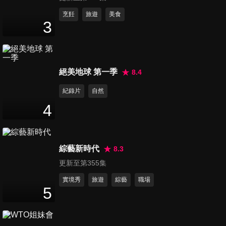
烹飪
旅遊
美食
3
絕美地球 第一季
8.4
紀錄片
自然
4
綜藝新時代
8.3
更新至第355集
實境秀
旅遊
綜藝
職場
5