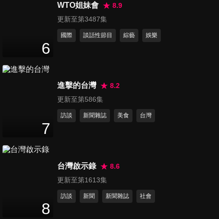
WTO姐妹會
8.9
更新至第3487集
國際
談話性節目
綜藝
娛樂
6
進擊的台灣
8.2
更新至第586集
訪談
新聞雜誌
美食
台灣
7
台灣啟示錄
8.6
更新至第1613集
訪談
新聞
新聞雜誌
社會
8