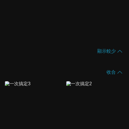
顯示較少
收合