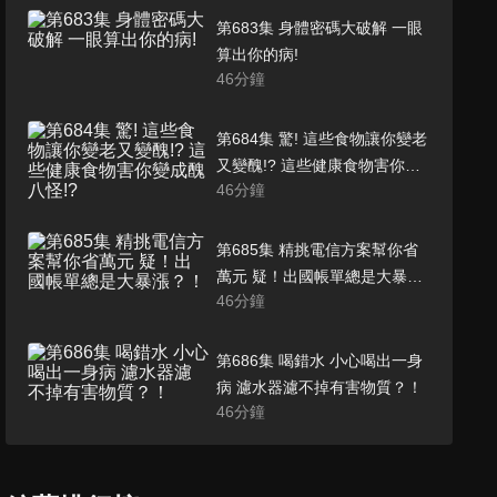
第683集 身體密碼大破解 一眼
算出你的病!
46
分鐘
第684集 驚! 這些食物讓你變老
又變醜!? 這些健康食物害你變
46
分鐘
成醜八怪!?
第685集 精挑電信方案幫你省
萬元 疑！出國帳單總是大暴
46
分鐘
漲？！
第686集 喝錯水 小心喝出一身
病 濾水器濾不掉有害物質？！
46
分鐘
第687集 小心！一句話惹怒另