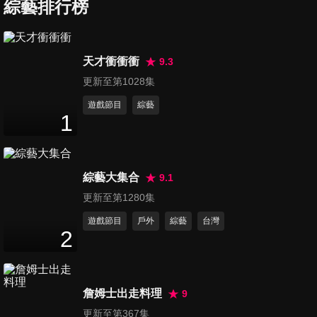
一半？！夫妻性格缺點大檢測
綜藝排行榜
46
分鐘
第688集 大推！網購必敗好物
天才衝衝衝
9.3
大公開！秋季美食非吃不可
更新至第1028集
46
分鐘
遊戲節目
綜藝
1
第689集 小心肝！跟你想的不
一樣？！這些肝病警訊千萬要
46
分鐘
留意
綜藝大集合
9.1
更新至第1280集
遊戲節目
戶外
綜藝
台灣
2
詹姆士出走料理
9
更新至第367集