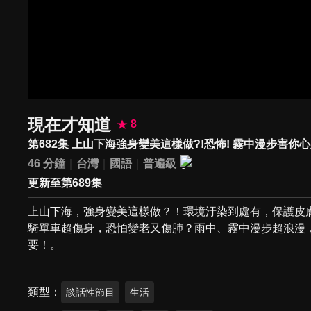
現在才知道
8
第682集 上山下海強身變美這樣做?!恐怖! 霧中漫步害你心
46 分鐘
台灣
國語
普遍級
更新至第689集
上山下海，強身變美這樣做？！環境汙染到處有，保護皮
騎單車超傷身，恐怕變老又傷肺？雨中、霧中漫步超浪漫
要！。
類型
談話性節目
生活