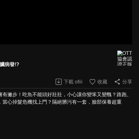
臟病發!?
下載 ofiii
收藏
分享
膚有撇步！吃魚不能頭好壯壯，小心讓你變笨又變醜？路跑、
，當心掉髮危機找上門？隔絕髒污有一套，臉部保養超重