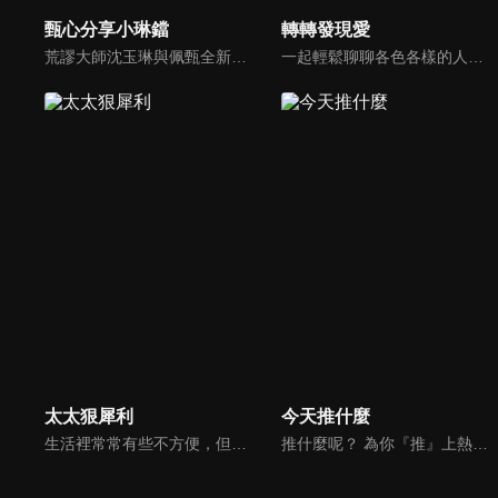
甄心分享小琳鐺
轉轉發現愛
荒謬大師沈玉琳與佩甄全新搭檔，兩人幽默十足、幽默風趣地為節目穿針引線，結合各領域的職場達人、專家、明星PK暢談最IN話題，在快速變化的時代給您滿滿含金量的生活好智慧！
一起輕鬆聊聊各色各樣的人生故事，一起發現愛！
太太狠犀利
今天推什麼
生活裡常常有些不方便，但其實只要有一些小創意，就會讓生活變得更有趣，就讓美食達人焦志方與生活玩家巴鈺帶領專家們，告訴大家最即時、最便利、最實用的解決之道！
推什麼呢？ 為你『推』上熱騰騰第一手消息！時下最新、最夯！吃喝玩樂食衣住行藝文活動，哪邊流行哪邊去！好物推薦真心不騙！跟著《今天推什麼》走在潮流最前線！