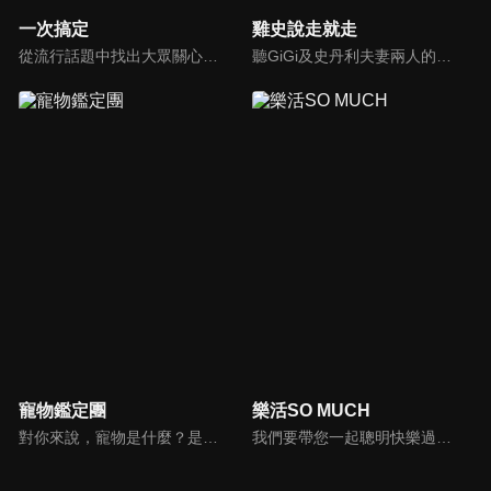
一次搞定
雞史說走就走
從流行話題中找出大眾關心的、正在煩惱的問題，由台灣好媳婦佩甄與日本型男風田親身實驗，替觀眾解決生活的大小事，傳授生活密技讓你「一次搞定」！
聽GiGi及史丹利夫妻兩人的有趣對話和故事，讓一成不變的生活，多一些笑聲！
寵物鑑定團
樂活SO MUCH
對你來說，寵物是什麼？是一個在你寂寞時靜靜守候著的朋友？還是處處依賴你生活的牽絆呢？我想大多數人的答案應該選擇以上皆是吧。在節目中告訴觀眾們如何飼養家裡寵物，並捕捉飼養過程中的趣味花絮，藉由主持人與來賓的生動談話中，讓觀眾了解人類飼養寵物的歷史，寵物會有哪些習性以及需要等問題。
我們要帶您一起聰明快樂過生活！由聰明生活家張雅芳主持的健康休閒資訊類節目，主題式介紹探討各種飲食、保健、醫學、休閒、民生、環保等，各種國人關心的樂活新訊，讓觀眾朋友一同感受快樂、用心過生活，其實就是那麼的簡單。