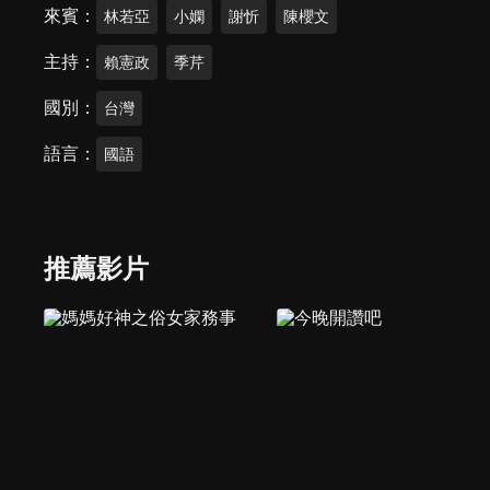
來賓
林若亞
小嫻
謝忻
陳櫻文
主持
賴憲政
季芹
國別
台灣
語言
國語
推薦影片