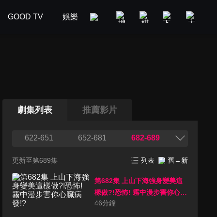
GOOD TV
娛樂
美食旅遊
新聞政論
汽車
劇集列表
推薦影片
622-651
652-681
682-689
更新至第689集
列表
舊→新
第682集 上山下海強身變美這
樣做?!恐怖! 霧中漫步害你心臟
46
分鐘
病發!?