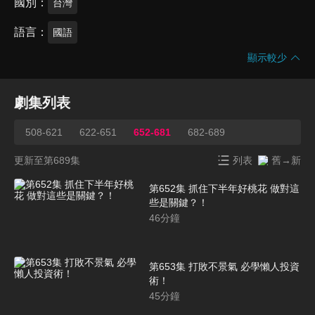
國別
台灣
語言
國語
顯示較少
劇集列表
508-621
622-651
652-681
682-689
更新至第689集
列表
舊→新
第652集 抓住下半年好桃花 做對這
些是關鍵？！
46
分鐘
第653集 打敗不景氣 必學懶人投資
術！
45
分鐘