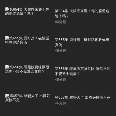
第654集 大腸癌來襲！你的腸道危
險了嗎？
46
分鐘
第655集 買好房！破解話術教你辨
真偽
46
分鐘
第656集 隱藏版賞味期限 讓你不知
不覺透支健康？！
46
分鐘
第657集 錢變大了 出國好康撿不完
46
分鐘