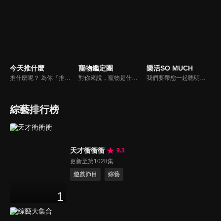
今天推什麼
寵物鑑定團
樂活SO MUCH
推什麼呢？ 為你『推』上熱騰騰第一手消息！時下最新、最夯！吃喝玩樂食衣住行藝文活動，哪邊流行哪邊去！好物推薦真心不騙！跟著《今天推什麼》走在潮流最前線！
對你來說，寵物是什麼？是一個在你寂寞時靜靜守候著的朋友？還是處處依賴你生活的牽絆呢？我想大多數人的答案應該選擇以上皆是吧。在節目中告訴觀眾們如何飼養家裡寵物，並捕捉飼養過程中的趣味花絮，藉由主持人與來賓的生動談話中，讓觀眾了解人類飼養寵物的歷史，寵物會有哪些習性以及需要等問題。
我們要帶您一起聰明快樂過生活！由聰明生活家張雅芳主持的健康休閒資訊類節目，主題式介紹探討各種飲食、保健、醫學、休閒、民生、環保等，各種國人關心的樂活新訊，讓觀眾朋友一同感受快樂、用心過生活，其實就是那麼的簡單。
綜藝排行榜
天才衝衝衝
9.3
更新至第1028集
遊戲節目
綜藝
1