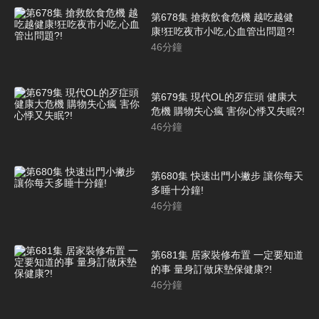
第678集 搶救飲食危機 越吃越健
康!狂吃夜市小吃,心血管出問題?!
46
分鐘
第679集 現代OL的歹症頭 健康大
危機 購物失心瘋 害你心悸又失眠?!
46
分鐘
第680集 快速出門小撇步 讓你每天
多睡十分鐘!
46
分鐘
第681集 居家裝修布置 一定要知道
的事 量身訂做床墊保健康?!
46
分鐘