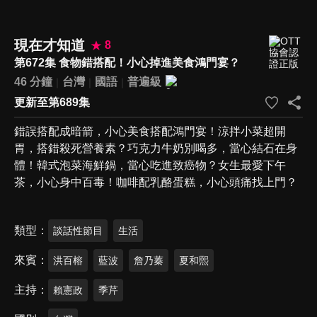
現在才知道
8
第672集 食物錯搭配！小心掉進美食鴻門宴？
46 分鐘
台灣
國語
普遍級
更新至第689集
錯誤搭配成暗箭，小心美食搭配鴻門宴！涼拌小菜超開
胃，搭錯殺死營養素？巧克力牛奶別喝多，當心結石在身
體！韓式泡菜海鮮鍋，當心吃進致癌物？女生最愛下午
茶，小心身中百毒！咖啡配乳酪蛋糕，小心頭痛找上門？
類型
談話性節目
生活
來賓
洪百榕
藍波
詹乃蓁
夏和熙
主持
賴憲政
季芹