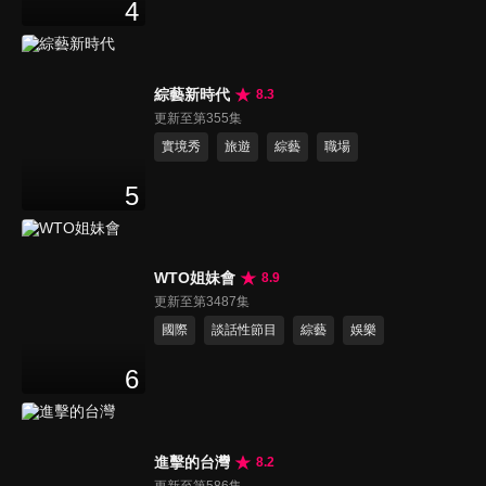
4
綜藝新時代
8.3
更新至第355集
實境秀
旅遊
綜藝
職場
5
WTO姐妹會
8.9
更新至第3487集
國際
談話性節目
綜藝
娛樂
6
進擊的台灣
8.2
更新至第586集