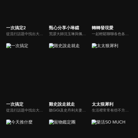
一次搞定2
甄心分享小琳鐺
轉轉發現愛
從流行話題中找出大眾關心的、正在煩惱的問題，由台灣好媳婦佩甄與日本型男風田親身實驗，替觀眾解決生活的大小事，傳授生活密技讓你「一次搞定」！
荒謬大師沈玉琳與佩甄全新搭檔，兩人幽默十足、幽默風趣地為節目穿針引線，結合各領域的職場達人、專家、明星PK暢談最IN話題，在快速變化的時代給您滿滿含金量的生活好智慧！
一起輕鬆聊聊各色各樣的人生故事，一起發現愛！
一次搞定
雞史說走就走
太太狠犀利
從流行話題中找出大眾關心的、正在煩惱的問題，由台灣好媳婦佩甄與日本型男風田親身實驗，替觀眾解決生活的大小事，傳授生活密技讓你「一次搞定」！
聽GiGi及史丹利夫妻兩人的有趣對話和故事，讓一成不變的生活，多一些笑聲！
生活裡常常有些不方便，但其實只要有一些小創意，就會讓生活變得更有趣，就讓美食達人焦志方與生活玩家巴鈺帶領專家們，告訴大家最即時、最便利、最實用的解決之道！