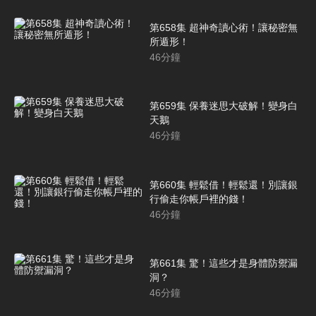
第658集 超神奇讀心術！讓秘密無
所遁形！
46
分鐘
第659集 保養迷思大破解！變身白
天鵝
46
分鐘
第660集 輕鬆借！輕鬆還！別讓銀
行偷走你帳戶裡的錢！
46
分鐘
第661集 驚！這些才是身體防禦漏
洞？
46
分鐘