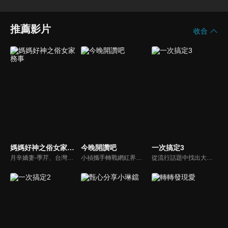
推薦影片
收合
媽媽好神之俗女家務事
今晚開讚吧
一次搞定3
月辛嬌妻-季芹、台灣好媳婦-佩甄，兩位世俗熟女 領軍各界菁英一起來探討你我關心的各種家務事。持續鎖定本節目就能夠讓你『俗女不出門，能知天下事』！
小禎攜手轉戰網紅界獲好評的羅時豐主持綜藝節目《今晚開讚吧》，節目嘗試創新互動式節目，帶動討論時事及創新的議題，打破傳統的談話模式，進而更貼近網路群眾。
從流行話題中找出大眾關心的、正在煩惱的問題，由台灣好媳婦佩甄與日本型男風田親身實驗，替觀眾解決生活的大小事，傳授生活密技讓你「一次搞定」！