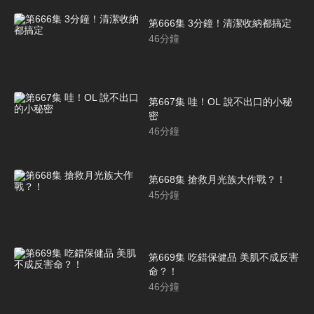
第666集 3分鐘！清潔收納都搞定
46
分鐘
第667集 哇！OL 說不出口的小秘
密
46
分鐘
第668集 搶救月光族大作戰？！
45
分鐘
第669集 吃錯保健品 美肌不成反害
命？！
46
分鐘