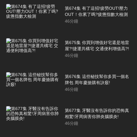
第674集 有了這招!疲勞OUT!壓力
OUT！你累了嗎?疲憊指數大檢測
46
分鐘
第675集 你買到增值好宅還是地雷
屋?!捷運共構宅 交通便利增值高?!
46
分鐘
第676集 這些秘技幫你多買一個名
牌包 周年慶搶購有訣竅!
46
分鐘
第677集 牙醫沒有告訴你的恐怖真
相驚!牙周病害你肺炎腦膜炎!
46
分鐘