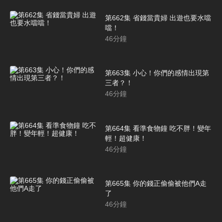
第662集 省錢當貴婦 出遊也要水噹
噹！
46
分鐘
第663集 小心！你們的感情出現第
三者？！
46
分鐘
第664集 看準食物鐘 吃不胖！變年
輕！超健康！
46
分鐘
第665集 你的錢正偷偷被他們A走
了
46
分鐘