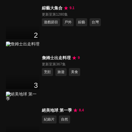
綜藝大集合
9.1
更新至第1280集
遊戲節目
戶外
綜藝
台灣
2
詹姆士出走料理
9
更新至第367集
烹飪
旅遊
美食
3
絕美地球 第一季
8.4
紀錄片
自然