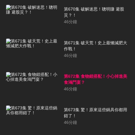
第670集 破解迷思！聰明賺 避股
災？！
46
分鐘
第671集 破天荒！史上最懶減肥大
作戰！
46
分鐘
第672集 食物錯搭配！小心掉進美
食鴻門宴？
46
分鐘
第673集 驚！原來這些鍋具你都用
錯了！
46
分鐘