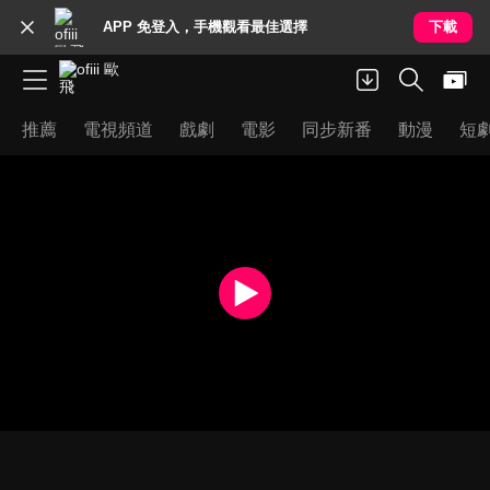
APP 免登入，手機觀看最佳選擇
下載
推薦
電視頻道
戲劇
電影
同步新番
動漫
短