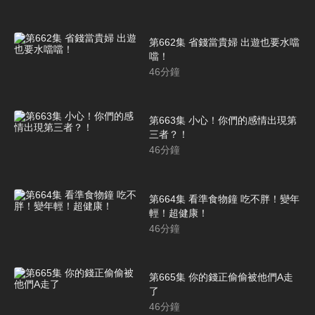
第662集 省錢當貴婦 出遊也要水噹
噹！
46
分鐘
第663集 小心！你們的感情出現第
三者？！
46
分鐘
第664集 看準食物鐘 吃不胖！變年
輕！超健康！
46
分鐘
第665集 你的錢正偷偷被他們A走
了
46
分鐘