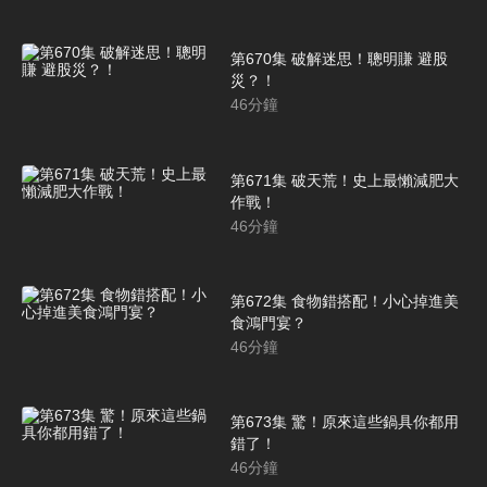
第670集 破解迷思！聰明賺 避股
災？！
46
分鐘
第671集 破天荒！史上最懶減肥大
作戰！
46
分鐘
第672集 食物錯搭配！小心掉進美
食鴻門宴？
46
分鐘
第673集 驚！原來這些鍋具你都用
錯了！
46
分鐘