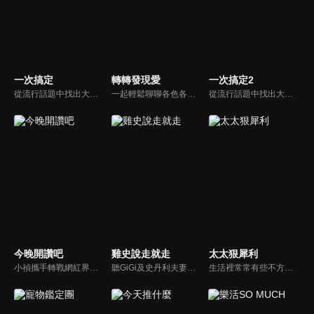
一次搞定
轉轉發現愛
一次搞定2
從流行話題中找出大眾關心的、正在煩惱的問題，由台灣好媳婦佩甄與日本型男風田親身實驗，替觀眾解決生活的大小事，傳授生活密技讓你「一次搞定」！
一起輕鬆聊聊各色各樣的人生故事，一起發現愛！
從流行話題中找出大眾關心的、正在煩惱的問題，由台灣好媳婦佩甄與日本型男風田親身實驗，替觀眾解決生活的大小事，傳授生活密技讓你「一次搞定」！
今晚開讚吧
雞史說走就走
太太狠犀利
小禎攜手轉戰網紅界獲好評的羅時豐主持綜藝節目《今晚開讚吧》，節目嘗試創新互動式節目，帶動討論時事及創新的議題，打破傳統的談話模式，進而更貼近網路群眾。
聽GiGi及史丹利夫妻兩人的有趣對話和故事，讓一成不變的生活，多一些笑聲！
生活裡常常有些不方便，但其實只要有一些小創意，就會讓生活變得更有趣，就讓美食達人焦志方與生活玩家巴鈺帶領專家們，告訴大家最即時、最便利、最實用的解決之道！