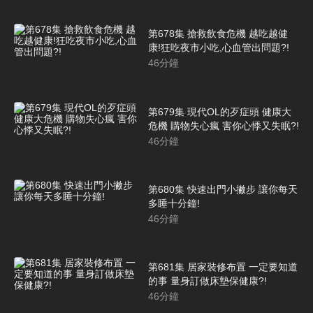
第678集 搶救飲食危機 越吃越健
康!狂吃夜市小吃,心血管出問題?!
46
分鐘
第679集 現代OL的歹症頭 健康大
危機 購物失心瘋 害你心悸又失眠?!
46
分鐘
第680集 快速出門小撇步 讓你每天
多睡十分鐘!
46
分鐘
第681集 居家裝修布置 一定要知道
的事 量身訂做床墊保健康?!
46
分鐘