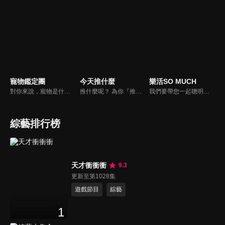
寵物鑑定團
今天推什麼
樂活SO MUCH
對你來說，寵物是什麼？是一個在你寂寞時靜靜守候著的朋友？還是處處依賴你生活的牽絆呢？我想大多數人的答案應該選擇以上皆是吧。在節目中告訴觀眾們如何飼養家裡寵物，並捕捉飼養過程中的趣味花絮，藉由主持人與來賓的生動談話中，讓觀眾了解人類飼養寵物的歷史，寵物會有哪些習性以及需要等問題。
推什麼呢？ 為你『推』上熱騰騰第一手消息！時下最新、最夯！吃喝玩樂食衣住行藝文活動，哪邊流行哪邊去！好物推薦真心不騙！跟著《今天推什麼》走在潮流最前線！
我們要帶您一起聰明快樂過生活！由聰明生活家張雅芳主持的健康休閒資訊類節目，主題式介紹探討各種飲食、保健、醫學、休閒、民生、環保等，各種國人關心的樂活新訊，讓觀眾朋友一同感受快樂、用心過生活，其實就是那麼的簡單。
綜藝排行榜
天才衝衝衝
9.3
更新至第1028集
遊戲節目
綜藝
1