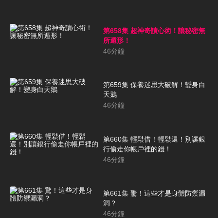
第658集 超神奇讀心術！讓秘密無
所遁形！
46
分鐘
第659集 保養迷思大破解！變身白
天鵝
46
分鐘
第660集 輕鬆借！輕鬆還！別讓銀
行偷走你帳戶裡的錢！
46
分鐘
第661集 驚！這些才是身體防禦漏
洞？
46
分鐘