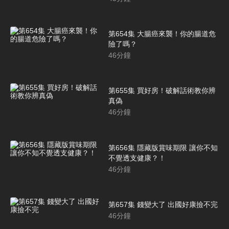
第654集 大腸癌來襲！你的腸道危
險了嗎？
46
分鐘
第655集 買好房！破解話術教你辨
真偽
46
分鐘
第656集 隱藏版賞味期限 讓你不知
不覺透支健康？！
46
分鐘
第657集 錢變大了 出國好康撿不完
46
分鐘