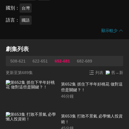
國別
台灣
語言
國語
顯示較少
劇集列表
508-621
622-651
652-681
682-689
更新至第689集
列表
舊→新
第652集 抓住下半年好桃花 做對這
些是關鍵？！
46
分鐘
第653集 打敗不景氣 必學懶人投資
術！
45
分鐘