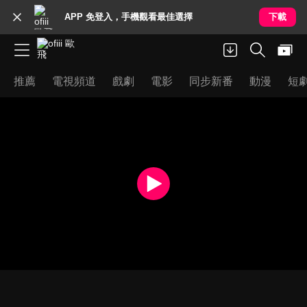
APP 免登入，手機觀看最佳選擇
下載
推薦
電視頻道
戲劇
電影
同步新番
動漫
短