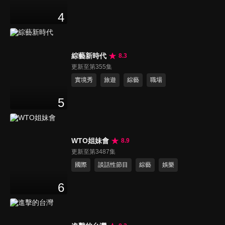
4
綜藝新時代
8.3
更新至第355集
實境秀
旅遊
綜藝
職場
5
WTO姐妹會
8.9
更新至第3487集
國際
談話性節目
綜藝
娛樂
6