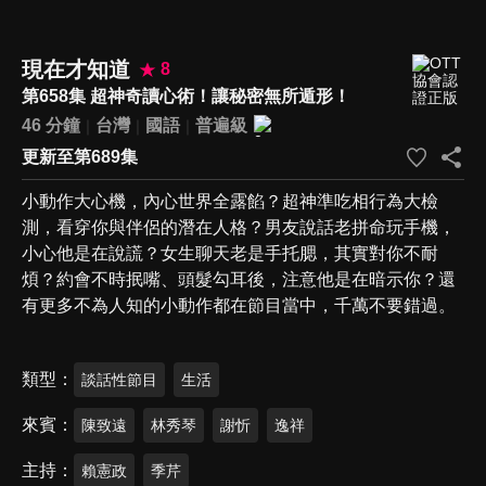
現在才知道
8
第658集 超神奇讀心術！讓秘密無所遁形！
46 分鐘
台灣
國語
普遍級
更新至第689集
小動作大心機，內心世界全露餡？超神準吃相行為大檢
測，看穿你與伴侶的潛在人格？男友說話老拼命玩手機，
小心他是在說謊？女生聊天老是手托腮，其實對你不耐
煩？約會不時抿嘴、頭髮勾耳後，注意他是在暗示你？還
有更多不為人知的小動作都在節目當中，千萬不要錯過。
類型
談話性節目
生活
來賓
陳致遠
林秀琴
謝忻
逸祥
主持
賴憲政
季芹