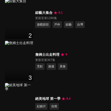
綜藝大集合
9.1
更新至第1280集
遊戲節目
戶外
綜藝
台灣
2
詹姆士出走料理
9
更新至第367集
烹飪
旅遊
美食
3
絕美地球 第一季
8.4
紀錄片
自然