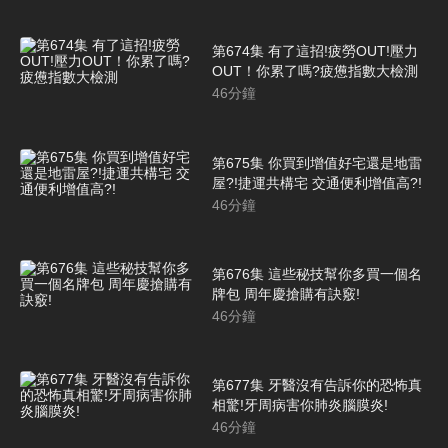
第674集 有了這招!疲勞OUT!壓力
OUT！你累了嗎?疲憊指數大檢測
46
分鐘
第675集 你買到增值好宅還是地雷
屋?!捷運共構宅 交通便利增值高?!
46
分鐘
第676集 這些秘技幫你多買一個名
牌包 周年慶搶購有訣竅!
46
分鐘
第677集 牙醫沒有告訴你的恐怖真
相驚!牙周病害你肺炎腦膜炎!
46
分鐘