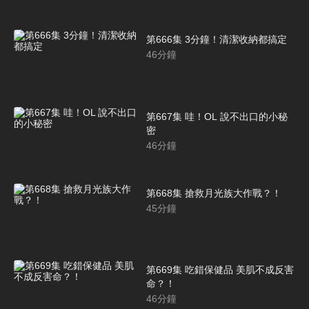
第666集 3分鐘！清潔收納都搞定
46
分鐘
第667集 哇！OL 說不出口的小秘
密
46
分鐘
第668集 搶救月光族大作戰？！
45
分鐘
第669集 吃錯保健品 美肌不成反害
命？！
46
分鐘