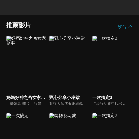
推薦影片
收合
媽媽好神之俗女家務事
甄心分享小琳鐺
一次搞定3
月辛嬌妻-季芹、台灣好媳婦-佩甄，兩位世俗熟女 領軍各界菁英一起來探討你我關心的各種家務事。持續鎖定本節目就能夠讓你『俗女不出門，能知天下事』！
荒謬大師沈玉琳與佩甄全新搭檔，兩人幽默十足、幽默風趣地為節目穿針引線，結合各領域的職場達人、專家、明星PK暢談最IN話題，在快速變化的時代給您滿滿含金量的生活好智慧！
從流行話題中找出大眾關心的、正在煩惱的問題，由台灣好媳婦佩甄與日本型男風田親身實驗，替觀眾解決生活的大小事，傳授生活密技讓你「一次搞定」！