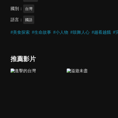
國別
台灣
語言
國語
#
美食探索
#
生命故事
#
小人物
#
鼓舞人心
#
越看越餓
#
推薦影片