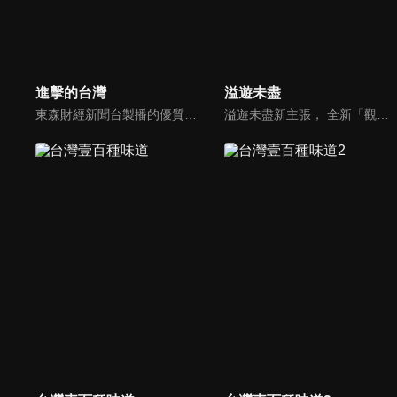
進擊的台灣
溢遊未盡
東森財經新聞台製播的優質新聞深度報導節目，要為觀眾介紹台灣這片土地上各種平凡人的不平凡人生，製作單位踏遍寶島各個角落，為您訴說台灣在地的好故事！
溢遊未盡新主張， 全新「觀眾視角」的節目呈現方式，觀眾不再只是隔著螢幕，讓我們直接走進節目、收拾行囊，跟著金鐘主持人廖科溢一起奔向無限冒險，自駕遊遍全球最美的21條公路。