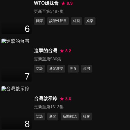
歌手賣早午餐 美食中有真味
WTO姐妹會
8.9
50
分鐘
更新至第3487集
國際
談話性節目
綜藝
娛樂
第638集 寒天冷吱吱 冠軍麵
6
+臭豆腐王燒呼呼
50
分鐘
進擊的台灣
8.2
第639集 寒流來襲 抗寒必吃 羊
更新至第586集
肉爐VS薑母雞大比拚
50
分鐘
訪談
新聞雜誌
美食
台灣
7
第640集 濃濃年味龍來 年貨年
糕哪裡買 攏總報給你
50
分鐘
台灣啟示錄
8.6
更新至第1613集
第641集 減肥是元宵節後的事
訪談
新聞
新聞雜誌
社會
美味過年無休照過來
8
50
分鐘