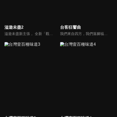
溢遊未盡2
台客狂饗曲
溢遊未盡新主張， 全新「觀眾視角」的節目呈現方式，觀眾不再只是隔著螢幕，讓我們直接走進節目、收拾行囊，跟著金鐘主持人廖科溢一起奔向無限冒險，自駕遊遍全球最美的21條公路。
我們來自四方，我們落腳福爾摩沙，我們在這寶島作客，我們都是美麗台灣的客人，我們邀您一起演繹台客狂饗曲。