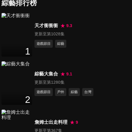
味口水雞噴椒麻香！平價鼎泰
綜藝排行榜
50
分鐘
豐湯包一籠$100
第629集 冠軍牛肉麵PK必比登
天才衝衝衝
9.3
鴨肉飯 台味舌尖得第一！
更新至第1028集
50
分鐘
遊戲節目
綜藝
1
第630集 嘉義人必吃「火雞屁
股切片」老闆推薦！豬腳爸
50
分鐘
「小店擠滿饕客」籌錢養血癌
女
綜藝大集合
9.1
第631集 市場炒飯PK必比登越
更新至第1280集
南菜 認真+創意就勝出
遊戲節目
戶外
綜藝
台灣
50
分鐘
2
第632集 閻王拒收的感恩料理
手 鵝肉料理王惦惦吃3碗公
詹姆士出走料理
9
49
分鐘
更新至第367集