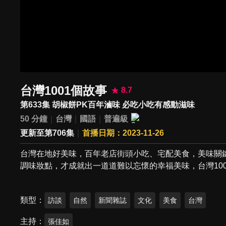
台灣1001個故事
8.7
第633集 胡椒餅PK百年滷味 必吃小吃有感動滋味
50 分鐘
台灣
國語
普遍級
更新至第706集
首播日期：2023-11-26
台灣在地好美味，百年老店街頭小吃、宅配美食，美味關
調味妝點，才成就出一道道難以忘懷的幸福美味，台灣10
類型
訪談
自然
新聞雜誌
文化
美食
台灣
主持
張佳如