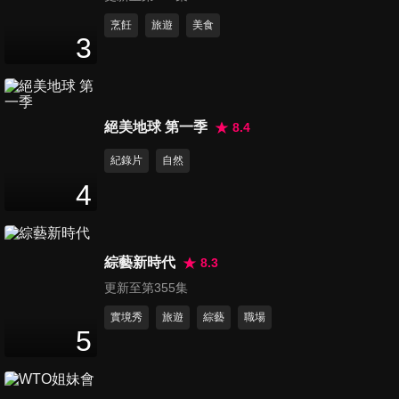
第633集 胡椒餅PK百年滷味 必
烹飪
旅遊
美食
3
吃小吃有感動滋味
50
分鐘
第634集 被湯麵耽誤的滷味店
絕美地球 第一季
8.4
＋不見紅牛排 吃飽吃巧都隨意
50
分鐘
紀錄片
自然
4
第635集 日本好玩不只東京大
阪 這裡絕美 你竟然還沒去
50
分鐘
過！？
綜藝新時代
8.3
更新至第355集
第636集 張佳如逛到不想回來
日本瀨戶內海 比你想的還好玩
實境秀
旅遊
綜藝
職場
5
50
分鐘
第637集 豪爽闆娘炕肉飯 PK