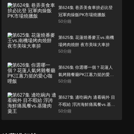
第624集 巷弄美食車拚必比登
冠軍肉燥飯PK市場燒臘飯
50
分鐘
第625集 花蓮燒番麥王vs.南機
場烤肉燒餅 夜市美味大車拚
50
分鐘
第626集 你選哪一個？花蓮人
氣烤雞餐廳PK江蕙力挺的愛心
50
分鐘
咖哩飯
第627集 邊吃碗內 邊看碗外 目
不暇給 浮誇海鮮痛風餐vs.基隆
50
分鐘
肉羹王
第628集 必比登PK銅板價！川