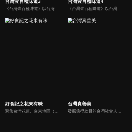
台灣壹百種味道3
台灣壹百種味道4
《台灣壹百種味道》以台灣味為主角，透過節目，呈現每一道台灣菜的滋味與廚師的故事。每集主題不只談食材的來源、廚師作法的異同，還有更多藉由一道道美食，看見每一位美食作手，背後所潛藏的人生故事。觀眾跟著節目裡面的故事，了解台灣美食、歷史淵源、多元文化、生活方式以及屬於台灣人的情感。
《台灣壹百種味道》以台灣味為主角，透過節目，呈現每一道台灣菜的滋味與廚師的故事。每集主題不只談食材的來源、廚師作法的異同，還有更多藉由一道道美食，看見每一位美食作手，背後所潛藏的人生故事。觀眾跟著節目裡面的故事，了解台灣美食、歷史淵源、多元文化、生活方式以及屬於台灣人的情感。
好食記之花東有味
台灣真善美
聚焦台灣花蓮、台東地區（簡稱「花東」）的地域美食文化紀錄片，以「探尋山海滋味，講述人情故事」為核心。影片通過花東地區的特色食材、傳統手工藝和市井煙火，展現台灣東部獨特的自然饋贈與人文精神，傳遞「食物即生活，滋味即人生」的理念。
發掘值得欣賞的台灣社會人文自然議題，強調「大地情真，人心意善，自然唯美」；從默默行善或是為環保付出等人物故事、平民創業成功歷程到發掘台灣優美生態等善念議題，用鏡頭紀錄最珍貴的台灣之美。