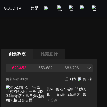
GOOD TV
娛樂
美食旅遊
新聞政論
汽車
劇集列表
推薦影片
623-652
653-682
683-706
更新至第706集
列表
舊→新
第623集 石門活魚「煎煮炒
炸」一魚N吃34年老店！虱目
50
分鐘
魚越南麵包拚出金店面