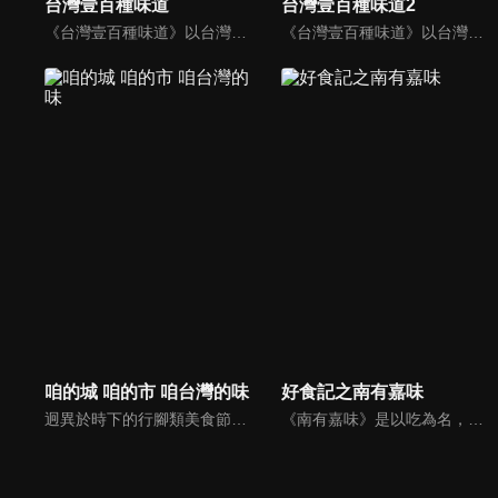
台灣壹百種味道
台灣壹百種味道2
《台灣壹百種味道》以台灣味為主角，透過節目，呈現每一道台灣菜的滋味與廚師的故事。每集主題不只談食材的來源、廚師作法的異同，還有更多藉由一道道美食，看見每一位美食作手，背後所潛藏的人生故事。觀眾跟著節目裡面的故事，了解台灣美食、歷史淵源、多元文化、生活方式以及屬於台灣人的情感。
《台灣壹百種味道》以台灣味為主角，透過節目，呈現每一道台灣菜的滋味與廚師的故事。每集主題不只談食材的來源、廚師作法的異同，還有更多藉由一道道美食，看見每一位美食作手，背後所潛藏的人生故事。觀眾跟著節目裡面的故事，了解台灣美食、歷史淵源、多元文化、生活方式以及屬於台灣人的情感。
咱的城 咱的市 咱台灣的味
好食記之南有嘉味
迥異於時下的行腳類美食節目，從台語文學角度出發，以深度的紀錄片方式，記錄台灣每一道庶民飲食的來龍去脈，不管是賣街頭小吃的阿桑、鄉下辦桌的總鋪師、百年餐廳老闆、街訪鄰舍、小農、職人等，藉由他們娓娓說起擅長或懷念的種種菜色，一道道伴隨著人生回憶的甘苦滋味，也述說出庶民飲食的風貌。
《南有嘉味》是以吃為名，用鏡頭記錄南投和嘉義的美食及其背後的故事所打造的又一系列人文紀錄片。每個人都是自己生活的導演，從他們的故事中透露著他們對生活的態度與哲學，我們希望可以通過片子呈現不同職業、不同年齡、不同經歷的人的生活感悟，以此對觀眾有所啟發。