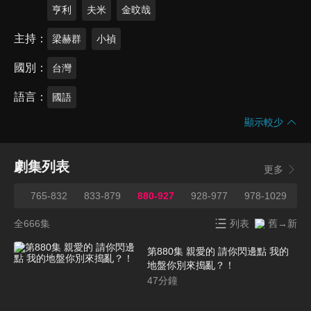
亨利
夫米
金旼哉
主持
梁赫群
小禎
國別
台灣
語言
國語
顯示較少
劇集列表
更多
764
765-832
833-879
880-927
928-977
978-1029
1
全666集
列表
舊→新
第880集 親愛的 請你閃邊點 我的
地盤你別來搗亂？！
47
分鐘