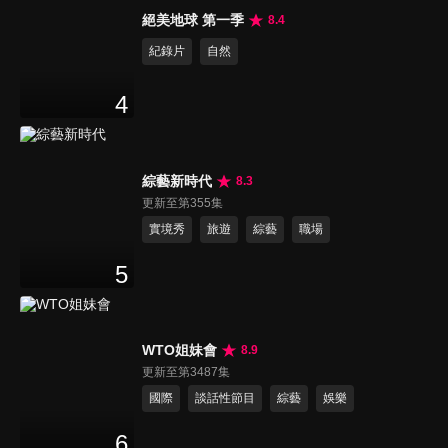
絕美地球 第一季
8.4
紀錄片
自然
4
綜藝新時代
8.3
更新至第355集
實境秀
旅遊
綜藝
職場
5
WTO姐妹會
8.9
更新至第3487集
國際
談話性節目
綜藝
娛樂
6