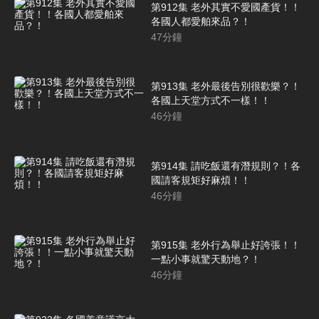
第912集 老外其實不愛國產貨！！
各國人都愛舶來品？！
47
分鐘
第913集 老外最後告別很歡樂？！
各國上天堂方式不一樣！！
46
分鐘
第914集 請吃飯還有潛規則？！各
國請客規矩好麻煩！！
46
分鐘
第915集 老外行為舉止好誇張！！
一點小事就驚天動地？！
46
分鐘