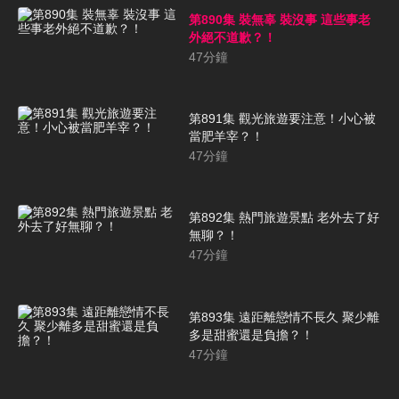
第890集 裝無辜 裝沒事 這些事老
外絕不道歉？！
47
分鐘
第891集 觀光旅遊要注意！小心被
當肥羊宰？！
47
分鐘
第892集 熱門旅遊景點 老外去了好
無聊？！
47
分鐘
第893集 遠距離戀情不長久 聚少離
多是甜蜜還是負擔？！
47
分鐘