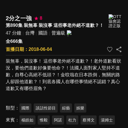
2分之一強
8
第890集 裝無辜 裝沒事 這些事老外絕不道歉？！
47 分鐘
台灣
國語
普遍級
全666集
首播日期：2018-06-04
裝無辜，裝沒事！ 這些事老外絕不道歉？！老外道歉看狀
況，要他們道歉好像要他命？！法國人面對家人堅持不道
歉，自尊心高絕不低頭？！金旼哉在日本跌倒，無關的路
人卻跟他道歉？！到底各國人在哪些事情絕不認錯？真心
道歉又有哪些眉角？
類型
國際
談話性節目
綜藝
娛樂
來賓
楊皓如
惟毅
阿諾
杜力
蔡博文
湯姆士