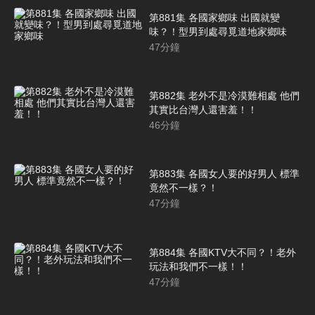
第881集 各國家鄉味 出國就變
味？！型男到處尋覓道地家鄉味
47
分鐘
第882集 老外不是冷漠難相處 他們
其實比台灣人還害羞！！
46
分鐘
第883集 各國女人要的好男人 標準
竟然不一樣？！
47
分鐘
第884集 各國KTV大不同？！老外
玩法和我們不一樣！！
47
分鐘