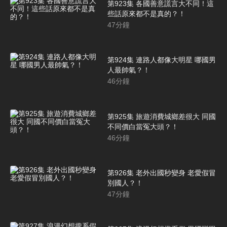
第923集 各國善意謊言大不同！這
些話原來都不是真的？！
47
分鐘
第924集 連路人都像大明星 哪國男
人最帥氣？！
46
分鐘
第925集 旅遊消費城鄉差很大 同國
不同價白當冤大頭？！
46
分鐘
第926集 老外出國秒變身 老愛假冒
別國人？！
47
分鐘