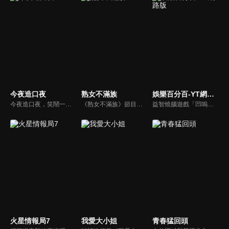
今夜造口夜
熟女不滿族
娛樂百分百-YT網路版
今夜造口夜，笑鬧一整夜。以網路自製嘲諷節目走紅、在網路擁有廣大支持群眾和影響力的主播「視網膜」，藉此一揉合綜藝與喜劇之談話性節目，帶觀眾以輕鬆之方式，瞭解時下最熱門、最能引起共鳴的社會議題、現象和人物。 多元的切入角度、最輕鬆易懂的議題剖析、言論尺度不設限！
《熟女不滿族》節目主題均有關25-49歲的未婚女性，這些熟女們漂亮卻擔心嫁不出去，獨立卻希望有人疼，最怕寂寞，只能用工作填滿時間，她們是最矛盾最不滿足的一群人。
益智燒腦遊戲「凹嗚狼人殺」激發你的邏輯推理能力，偶像巨星雲集，全球娛樂資訊，一手掌握不脫節！2025全新升級改版，盡在《娛樂百分百-YT網路版》！
火星情報局7
我愛大小姐
青春猛回頭