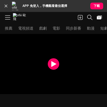
APP 免登入，手機觀看最佳選擇
下載
推薦
電視頻道
戲劇
電影
同步新番
動漫
短