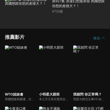
第927集 浪漫幻想攏系假 異國戀跟
你想的差很大？！
47
分鐘
推薦影片
收合
WTO姐妹會
小明星大跟班
我就問 你正常嗎？
異國戀曲我最懂，文化衝擊大不同！到底新住民怎麼看台灣？讓我們與主持人和來自世界各地的外國朋友，一起聊聊不同國家文化差異、衝擊、風俗、語言學習經驗、婚姻生活等。
本土天王吳宗憲與女兒吳姍儒（Sandy）搭檔主持，每集邀請來賓暢談演藝圈大小事，父女檔聯手笑果十足，老梗搭上新世代，最新組合強勢登場！
荒謬大師沈玉琳VS.知性作家​​于美人，首次聯手主持！雙方展現犀利又幽默的獨特主持風格引爆辛辣話題！