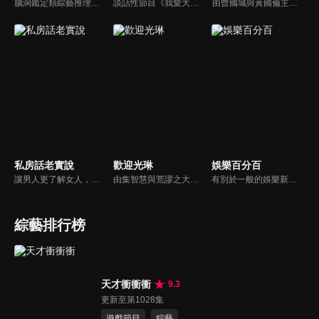
腦洞鑑定類綜藝推理脫口秀，陣容為薛之謙、大張偉、楊迪、劉維、黃子弘凡、黃聖依、龐博等…節目圍繞著當下熱梗熱點、觀眾的興趣點、共鳴點展開故事；火星特工廣發英雄帖正面對撞，迎戰近年最出圈、最有趣、最敢說的廠牌大咖們。真金不怕火煉！一場席卷全網的廠牌巔峰之戰即將展開！
談話性節目《我愛大小姐》是由吳淡如、林慧萍主持的一檔談話性節目，講訴女人間的那些事。
由曾國城與黃國倫主持，節目中邀請20位20歲以下青少年組成青春團，另一邊則為年紀相較成熟的藝人來賓為不老團，每集分別就一件青少年必定遇見的事件討論，看兩個不同年代的人們，所擁有的不同看法與立場。帶領讓觀眾一起回到那些年的青春歲月！
私房話老實說
歡迎光琳
娛樂百分百
讓男人更了解女人，女人更了解自己 ，揭密女性私房話，讓療癒專家教你更愛自己！由于美人和納豆攜手主持，更多你想知道的女性私密話題都在《私房話老實說》。
由集智慧與荒謬之大成的奇葩大叔-沈玉琳與話鋒大膽的俏麗甜心-范乙霏(Albee)共同主持。餐桌上趣味橫生，檯面下爾虞我詐，五花八門的另類話題，層出不窮的驚奇爆點，此起彼落的嘻笑怒罵聲道盡人生悲歡離合。邊吃邊聊，將美味與趣味完美結合的吃播新模式。歡迎光琳，敬邀您大駕觀琳！
有別於一般的娛樂新聞播報，透過遊戲、粉絲互動認識大明星們的真性情，歌唱單元讓你享受歌手們天籟般的歌聲，各式專題報導是為最佳懶人包，掌握最新娛樂動態，求新求變的節目單元刺激你的感官、滿足你的視覺，帶給你滿滿的歡笑，洗去整日的疲憊！
綜藝排行榜
天才衝衝衝
9.3
更新至第1028集
遊戲節目
綜藝