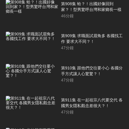
第908集 蛤？！出國好像回到
家？！型男驚呼台灣和家鄉長一樣
46
分鐘
第909集 求職面試眉角多 各國找工
作 要求大不同？！
47
分鐘
第910集 跟他們交往要小心 各國分
手方式讓人心驚驚？！
47
分鐘
第911集 在一起祖宗八代要交代 各
國男女隱私觀念差很大？！
47
分鐘