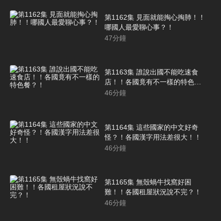
第1162集 見面就能掏心掏肺！！
哪國人最愛聊心事？！
47
分鐘
第1163集 誰說出國不能吃速食
店！！各國竟有不一樣的特色
餐？！
46
分鐘
第1164集 這些國家的中文好奇
怪？！各國漢字用法差很大！！
46
分鐘
第1165集 無殼蝸牛找窩好困
難！！各國租屋狀況說不完？！
46
分鐘