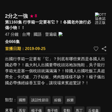
2分之一強
8
第1160集 行李箱一定要有它？！各國老外旅行必
備小物！！
47 分鐘
台灣
國語
普遍級
全666集
首播日期：2019-09-25
出國行李箱一定要有「它」？到底有哪些東西是各國人出
國必帶？！義大利人出國要帶枕頭浴袍加拖鞋，吳子龍行
李箱光是塞一個枕頭就滿滿滿？！韓國人出國吃飯工具超
齊全，卡式爐、刀子砧板、烤肉盤樣樣不缺？！楊子儀出
國必帶佛經線香五雷令，讓現場來賓超驚訝？！
類型
國際
談話性節目
綜藝
娛樂
來賓
禹安
楊子儀
詹子晴
姜勳
馬丁
丘俊鑫