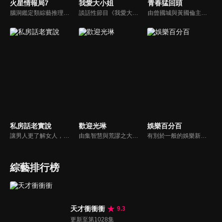
火星情報局7
我愛大小姐
青春猛回頭
腦洞鑑定類綜藝推理脫口秀，陣容為薛之謙、大張偉、楊迪、劉維、黃子弘凡、黃聖依、龐博等…節目圍繞著當下熱梗熱點、觀眾的興趣點、共鳴點展開故事；火星特工廣發英雄帖正面對撞，迎戰近年最出圈、最有趣、最敢說的廠牌大咖們。真金不怕火煉！一場席卷全網的廠牌巔峰之戰即將展開！
談話性節目《我愛大小姐》是由吳淡如、林慧萍主持的一檔談話性節目，講訴女人間的那些事。
由曾國城與黃國倫主持，節目中邀請20位20歲以下青少年組成青春團，另一邊則為年紀相較成熟的藝人來賓為不老團，每集分別就一件青少年必定遇見的事件討論，看兩個不同年代的人們，所擁有的不同看法與立場。帶領讓觀眾一起回到那些年的青春歲月！
私房話老實說
歡迎光琳
娛樂百分百
讓男人更了解女人，女人更了解自己 ，揭密女性私房話，讓療癒專家教你更愛自己！由于美人和納豆攜手主持，更多你想知道的女性私密話題都在《私房話老實說》。
由集智慧與荒謬之大成的奇葩大叔-沈玉琳與話鋒大膽的俏麗甜心-范乙霏(Albee)共同主持。餐桌上趣味橫生，檯面下爾虞我詐，五花八門的另類話題，層出不窮的驚奇爆點，此起彼落的嘻笑怒罵聲道盡人生悲歡離合。邊吃邊聊，將美味與趣味完美結合的吃播新模式。歡迎光琳，敬邀您大駕觀琳！
有別於一般的娛樂新聞播報，透過遊戲、粉絲互動認識大明星們的真性情，歌唱單元讓你享受歌手們天籟般的歌聲，各式專題報導是為最佳懶人包，掌握最新娛樂動態，求新求變的節目單元刺激你的感官、滿足你的視覺，帶給你滿滿的歡笑，洗去整日的疲憊！
綜藝排行榜
天才衝衝衝
9.3
更新至第1028集