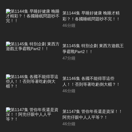
第1144集 早睡好健康 晚睡才精
彩？！各國睡眠問題吵不完！！
46
分鐘
第1145集 特別企劃 東西方遊戲王
爭霸戰Part2！！
47
分鐘
第1146集 各國不能得罪這些
人！！否則等著吃虧倒大楣？！
46
分鐘
第1147集 管你年長還是資深！！
阿兜仔眼中人人平等？！
46
分鐘