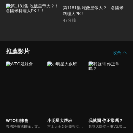
第1181集 吃飯皇帝大？！各國米
料理大PK！！
47
分鐘
推薦影片
收合
WTO姐妹會
小明星大跟班
我就問 你正常嗎？
異國戀曲我最懂，文化衝擊大不同！到底新住民怎麼看台灣？讓我們與主持人和來自世界各地的外國朋友，一起聊聊不同國家文化差異、衝擊、風俗、語言學習經驗、婚姻生活等。
本土天王吳宗憲與女兒吳姍儒（Sandy）搭檔主持，每集邀請來賓暢談演藝圈大小事，父女檔聯手笑果十足，老梗搭上新世代，最新組合強勢登場！
荒謬大師沈玉琳VS.知性作家​​于美人，首次聯手主持！雙方展現犀利又幽默的獨特主持風格引爆辛辣話題！