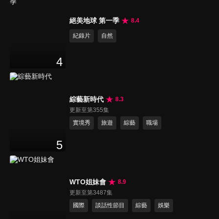
絕美地球 第一季
8.4
紀錄片
自然
4
綜藝新時代
8.3
更新至第355集
實境秀
旅遊
綜藝
職場
5
WTO姐妹會
8.9
更新至第3487集
國際
談話性節目
綜藝
娛樂