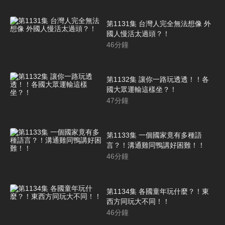
第1131集 台灣人完全無法想像 外
國人慢活太過頭？！
46
分鐘
第1132集 讓你一路玩透透！！各
國大眾運輸這樣坐？！
47
分鐘
第1133集 一個國家竟有多種語
言？！溝通雞同鴨講好困難！！
46
分鐘
第1134集 各國童年玩什麼？！東
西方同玩大不同！！
46
分鐘