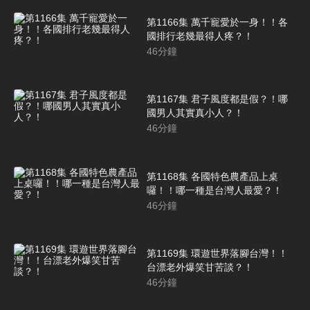
第1166集 萬千寵愛於一身！！各
國排行老幾最得人疼？！
46
分鐘
第1167集 君子風度都是假？！哪
國男人其實真小人？！
46
分鐘
第1168集 各國特色農產品上桌
囉！！哪一種是台灣人最愛？！
46
分鐘
第1169集 環遊世界落腳台灣！！
台漂老外爆笑甘苦談？！
46
分鐘