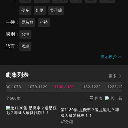
夢多
妲夏
吳子籠
主持
梁赫群
小禎
國別
台灣
語言
國語
顯示較少
劇集列表
更多
1030-1078
1079-1129
1130-1181
1182-1232
1233-1262
全666集
列表
舊→新
第1130集 是機車？還是龜毛？哪
國人最愛挑剔！！
47
分鐘