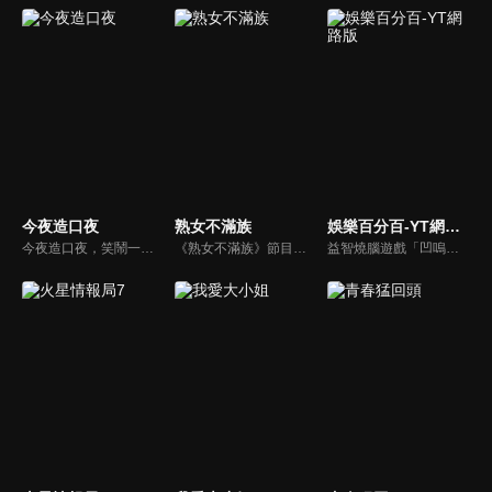
今夜造口夜
熟女不滿族
娛樂百分百-YT網路版
今夜造口夜，笑鬧一整夜。以網路自製嘲諷節目走紅、在網路擁有廣大支持群眾和影響力的主播「視網膜」，藉此一揉合綜藝與喜劇之談話性節目，帶觀眾以輕鬆之方式，瞭解時下最熱門、最能引起共鳴的社會議題、現象和人物。 多元的切入角度、最輕鬆易懂的議題剖析、言論尺度不設限！
《熟女不滿族》節目主題均有關25-49歲的未婚女性，這些熟女們漂亮卻擔心嫁不出去，獨立卻希望有人疼，最怕寂寞，只能用工作填滿時間，她們是最矛盾最不滿足的一群人。
益智燒腦遊戲「凹嗚狼人殺」激發你的邏輯推理能力，偶像巨星雲集，全球娛樂資訊，一手掌握不脫節！2025全新升級改版，盡在《娛樂百分百-YT網路版》！