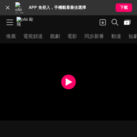
APP 免登入，手機觀看最佳選擇
下載
推薦
電視頻道
戲劇
電影
同步新番
動漫
短