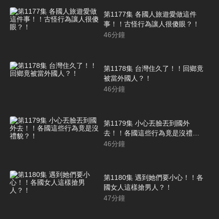
第1177集 各國人旅遊愛做這件
事！！古怪行為讓人很傻眼？！
46
分鐘
第1178集 台灣住久了！！回鄉竟
被當外國人？！
46
分鐘
第1179集 小心丟臉丟到國外
去！！各國這些行為竟是沒禮
貌？！
46
分鐘
第1180集 遇到她們要小心！！各
國女人這樣搶男人？！
47
分鐘