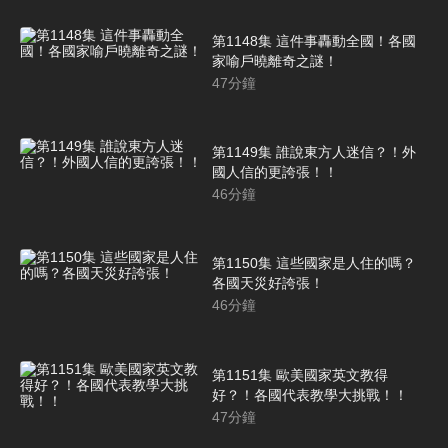
第1148集 這件事轟動全國！各國
家喻戶曉離奇之謎！
47
分鐘
第1149集 誰說東方人迷信？！外
國人信的更誇張！！
46
分鐘
第1150集 這些國家是人住的嗎？
各國天災好誇張！
46
分鐘
第1151集 歐美國家英文教得
好？！各國代表教學大挑戰！！
47
分鐘