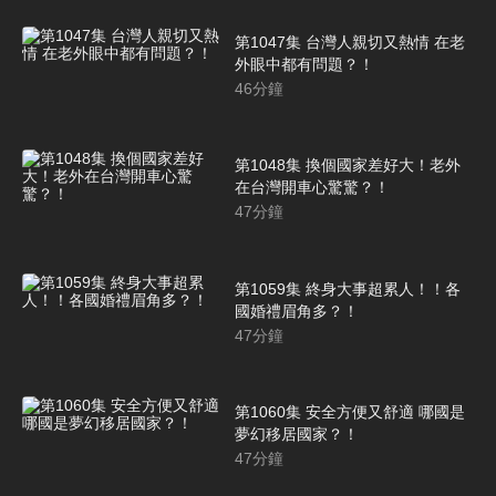
第1047集 台灣人親切又熱情 在老
外眼中都有問題？！
46
分鐘
第1048集 換個國家差好大！老外
在台灣開車心驚驚？！
47
分鐘
第1059集 終身大事超累人！！各
國婚禮眉角多？！
47
分鐘
第1060集 安全方便又舒適 哪國是
夢幻移居國家？！
47
分鐘