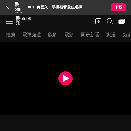
APP 免登入，手機觀看最佳選擇
下載
推薦
電視頻道
戲劇
電影
同步新番
動漫
短