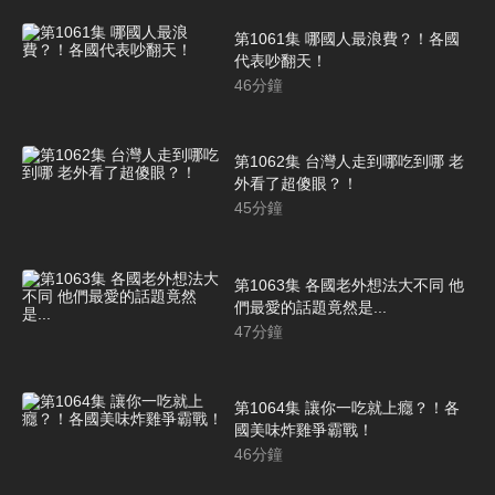
第1061集 哪國人最浪費？！各國
代表吵翻天！
46
分鐘
第1062集 台灣人走到哪吃到哪 老
外看了超傻眼？！
45
分鐘
第1063集 各國老外想法大不同 他
們最愛的話題竟然是...
47
分鐘
第1064集 讓你一吃就上癮？！各
國美味炸雞爭霸戰！
46
分鐘