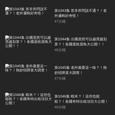
第1043集 答非所問說不通？！老
外邏輯好奇怪！
47
分鐘
第1044集 出國居然可以越買越划
算？！各國退稅眉角大公開！！
46
分鐘
第1045集 老外最愛這一味？！熱
炒招牌菜大調查！
47
分鐘
第1046集 蝦米？！這些也能
租？！各國奇特出租項目大公開！
46
分鐘