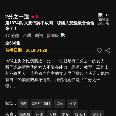
2分之一強
8
第1074集 只要低調不放閃！哪國人戀愛最會偷偷
來？！
47 分鐘
台灣
國語
普遍級
全666集
首播日期：2019-04-29
地球上男女比例將近一比一，也就是有二分之一的女人。
我們認為新世代的女人不論在能力、經濟、教育、工作上
都不輸男人，這些獨立自主的女人早已撐起半邊天，她們
有自己的價值觀和感情觀，我們稱她們是『二分之一
強』。
類型
國際
談話性節目
綜藝
娛樂
來賓
陳珮騏
阿諾
大飛
夢多
賈斯汀
湯姆士