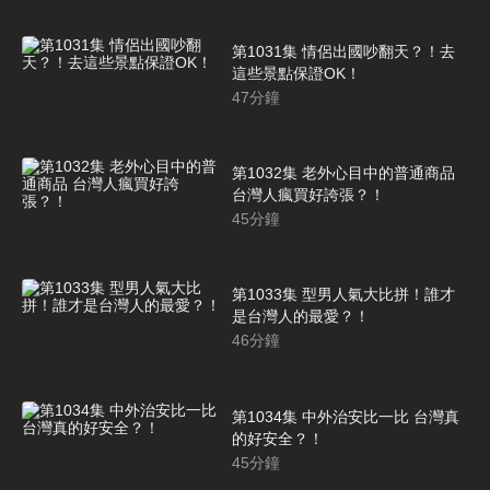
第1031集 情侶出國吵翻天？！去
這些景點保證OK！
47
分鐘
第1032集 老外心目中的普通商品
台灣人瘋買好誇張？！
45
分鐘
第1033集 型男人氣大比拼！誰才
是台灣人的最愛？！
46
分鐘
第1034集 中外治安比一比 台灣真
的好安全？！
45
分鐘