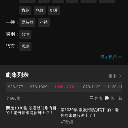
肯納
兆群
妲夏
主持
梁赫群
小禎
國別
台灣
語言
國語
顯示較少
劇集列表
更多
7
928-977
978-1029
1030-1078
1079-1129
1130-1181
全666集
列表
舊→新
第1030集 浪漫體貼別有目的！老
外原來是假紳士？！
47
分鐘