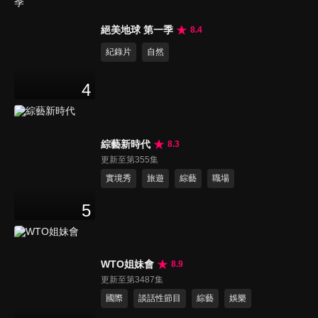
絕美地球 第一季
8.4
紀錄片
自然
4
綜藝新時代
8.3
更新至第355集
實境秀
旅遊
綜藝
職場
5
WTO姐妹會
8.9
更新至第3487集
國際
談話性節目
綜藝
娛樂