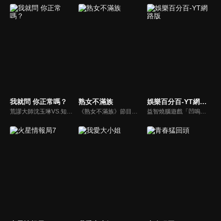
我就問 你正常嗎？
熟女不滿族
娛樂百分百-YT網路版
荒謬大師沈玉琳VS.知性作家​​于美人，首次聯手主持！雙方展現犀利又幽默的獨特主持風格引爆辛辣話題！
《熟女不滿族》節目主題均有關25-49歲的未婚女性，這些熟女們漂亮卻擔心嫁不出去，獨立卻希望有人疼，最怕寂寞，只能用工作填滿時間，她們是最矛盾最不滿足的一群人。
益智燒腦遊戲「凹嗚狼人殺」激發你的邏輯推理能力，偶像巨星雲集，全球娛樂資訊，一手掌握不脫節！2025全新升級改版，盡在《娛樂百分百-YT網路版》！