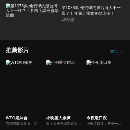
第1078集 他們學的跟台灣人不一
樣？！各國上課竟會學這個！
46
分鐘
推薦影片
收合
WTO姐妹會
小明星大跟班
今夜造口夜
異國戀曲我最懂，文化衝擊大不同！到底新住民怎麼看台灣？讓我們與主持人和來自世界各地的外國朋友，一起聊聊不同國家文化差異、衝擊、風俗、語言學習經驗、婚姻生活等。
本土天王吳宗憲與女兒吳姍儒（Sandy）搭檔主持，每集邀請來賓暢談演藝圈大小事，父女檔聯手笑果十足，老梗搭上新世代，最新組合強勢登場！
今夜造口夜，笑鬧一整夜。以網路自製嘲諷節目走紅、在網路擁有廣大支持群眾和影響力的主播「視網膜」，藉此一揉合綜藝與喜劇之談話性節目，帶觀眾以輕鬆之方式，瞭解時下最熱門、最能引起共鳴的社會議題、現象和人物。 多元的切入角度、最輕鬆易懂的議題剖析、言論尺度不設限！