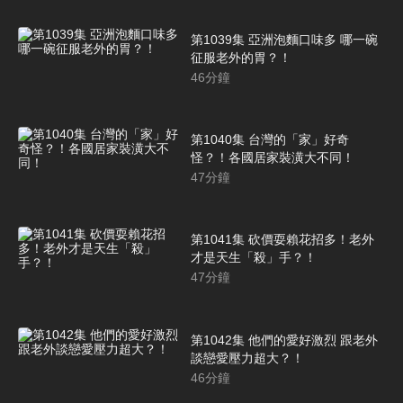
第1039集 亞洲泡麵口味多 哪一碗
征服老外的胃？！
46
分鐘
第1040集 台灣的「家」好奇
怪？！各國居家裝潢大不同！
47
分鐘
第1041集 砍價耍賴花招多！老外
才是天生「殺」手？！
47
分鐘
第1042集 他們的愛好激烈 跟老外
談戀愛壓力超大？！
46
分鐘