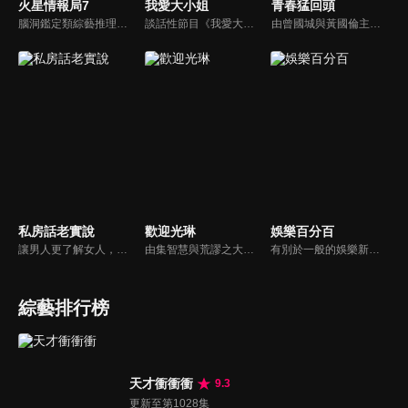
火星情報局7
我愛大小姐
青春猛回頭
腦洞鑑定類綜藝推理脫口秀，陣容為薛之謙、大張偉、楊迪、劉維、黃子弘凡、黃聖依、龐博等…節目圍繞著當下熱梗熱點、觀眾的興趣點、共鳴點展開故事；火星特工廣發英雄帖正面對撞，迎戰近年最出圈、最有趣、最敢說的廠牌大咖們。真金不怕火煉！一場席卷全網的廠牌巔峰之戰即將展開！
談話性節目《我愛大小姐》是由吳淡如、林慧萍主持的一檔談話性節目，講訴女人間的那些事。
由曾國城與黃國倫主持，節目中邀請20位20歲以下青少年組成青春團，另一邊則為年紀相較成熟的藝人來賓為不老團，每集分別就一件青少年必定遇見的事件討論，看兩個不同年代的人們，所擁有的不同看法與立場。帶領讓觀眾一起回到那些年的青春歲月！
私房話老實說
歡迎光琳
娛樂百分百
讓男人更了解女人，女人更了解自己 ，揭密女性私房話，讓療癒專家教你更愛自己！由于美人和納豆攜手主持，更多你想知道的女性私密話題都在《私房話老實說》。
由集智慧與荒謬之大成的奇葩大叔-沈玉琳與話鋒大膽的俏麗甜心-范乙霏(Albee)共同主持。餐桌上趣味橫生，檯面下爾虞我詐，五花八門的另類話題，層出不窮的驚奇爆點，此起彼落的嘻笑怒罵聲道盡人生悲歡離合。邊吃邊聊，將美味與趣味完美結合的吃播新模式。歡迎光琳，敬邀您大駕觀琳！
有別於一般的娛樂新聞播報，透過遊戲、粉絲互動認識大明星們的真性情，歌唱單元讓你享受歌手們天籟般的歌聲，各式專題報導是為最佳懶人包，掌握最新娛樂動態，求新求變的節目單元刺激你的感官、滿足你的視覺，帶給你滿滿的歡笑，洗去整日的疲憊！
綜藝排行榜
天才衝衝衝
9.3
更新至第1028集