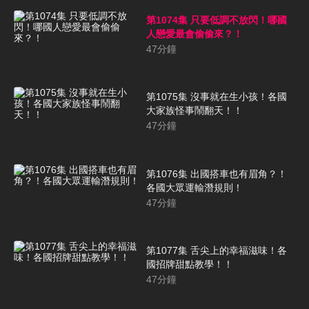
第1074集 只要低調不放閃！哪國
人戀愛最會偷偷來？！
47
分鐘
第1075集 沒事就在生小孩！各國
大家族怪事鬧翻天！！
47
分鐘
第1076集 出國搭車也有眉角？！
各國大眾運輸潛規則！
47
分鐘
第1077集 舌尖上的幸福滋味！各
國招牌甜點教學！！
47
分鐘