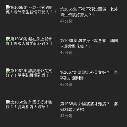
第1065集 不乾不淨沒關係！老外
衛生習慣好驚人？！
47
分鐘
第1066集 錢在身上就會癢！哪國
人最愛亂花錢？！
46
分鐘
第1067集 誰說老外英文好？！單
字亂拼爛到爆！
47
分鐘
第1068集 外國婆婆才難搞？！婆
媳相處大過招！
47
分鐘