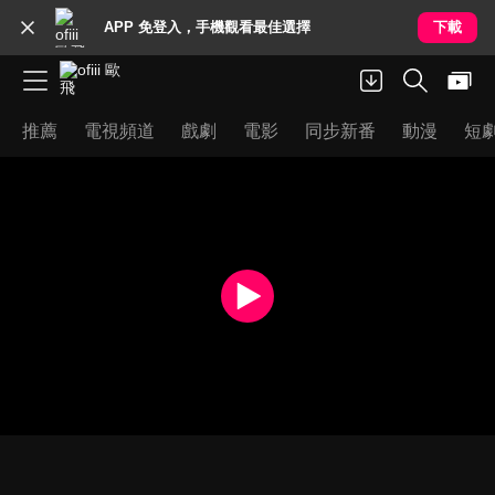
APP 免登入，手機觀看最佳選擇
下載
推薦
電視頻道
戲劇
電影
同步新番
動漫
短