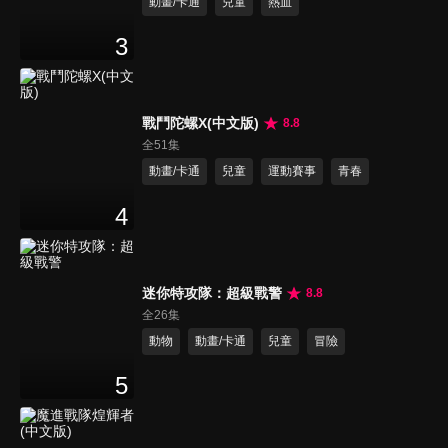
動畫/卡通
兒童
熱血
3
戰鬥陀螺X(中文版)
8.8
全51集
動畫/卡通
兒童
運動賽事
青春
4
迷你特攻隊：超級戰警
8.8
全26集
動物
動畫/卡通
兒童
冒險
5