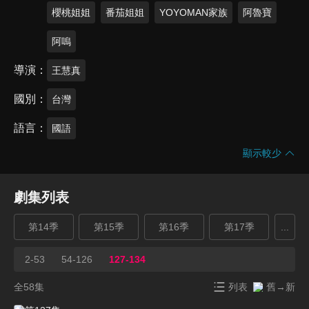
櫻桃姐姐
番茄姐姐
YOYOMAN家族
阿魯寶
阿嗚
導演
王慧真
國別
台灣
語言
國語
顯示較少
劇集列表
第14季
第15季
第16季
第17季
...
2-53
54-126
127-134
全58集
列表
舊→新