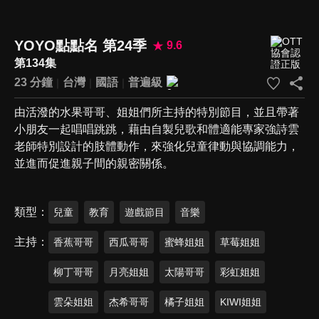
YOYO點點名 第24季
9.6
第134集
23 分鐘
台灣
國語
普遍級
由活潑的水果哥哥、姐姐們所主持的特別節目，並且帶著
小朋友一起唱唱跳跳，藉由自製兒歌和體適能專家強詩雲
老師特別設計的肢體動作，來強化兒童律動與協調能力，
並進而促進親子間的親密關係。
類型
兒童
教育
遊戲節目
音樂
主持
香蕉哥哥
西瓜哥哥
蜜蜂姐姐
草莓姐姐
柳丁哥哥
月亮姐姐
太陽哥哥
彩虹姐姐
雲朵姐姐
杰希哥哥
橘子姐姐
KIWI姐姐