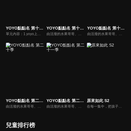
YOYO點點名 第十四季
YOYO點點名 第十七季
YOYO點點名 第十九季
單元內容：1.yoyo上學趣。2.寶貝樂拍拍。3.魔法ABC。4.棚內唱跳。5.影子在說話。由活潑的水果哥哥、姐姐們所主持的特別節目，並且帶著小朋友一起唱唱跳跳，藉由自製兒歌和體適能專家強詩雲老師特別設計的肢體動作，來強化兒童律動與協調能力，並進而促進親子間的親密關係。
由活潑的水果哥哥、姐姐們所主持的特別節目，並且帶著小朋友一起唱唱跳跳，藉由自製兒歌和體適能專家強詩雲老師特別設計的肢體動作，來強化兒童律動與協調能力，並進而促進親子間的親密關係。
由活潑的水果哥哥、姐姐們所主持的特別節目，並且帶著小朋友一起唱唱跳跳，藉由自製兒歌和體適能專家強詩雲老師特別設計的肢體動作，來強化兒童律動與協調能力，並進而促進親子間的親密關係。
YOYO點點名 第二十季
YOYO點點名 第二十一季
原來如此 S2
由活潑的水果哥哥、姐姐們所主持的特別節目，並且帶著小朋友一起唱唱跳跳，藉由自製兒歌和體適能專家強詩雲老師特別設計的肢體動作，來強化兒童律動與協調能力，並進而促進親子間的親密關係。
由活潑的水果哥哥、姐姐們所主持的特別節目，並且帶著小朋友一起唱唱跳跳，藉由自製兒歌和體適能專家強詩雲老師特別設計的肢體動作，來強化兒童律動與協調能力，並進而促進親子間的親密關係。
在每一集中，把孩子在生活中最常遇到的問題，以情境劇的方式解答，並搭配鮮豔的色彩、可愛的動畫元素及哥哥姐姐豐富的表演，吸引孩童目光。除了精彩的節目內容外，也加入客家話生活用語教學，讓孩童在收視節目的過程中，自然而然學會客語。
兒童排行榜