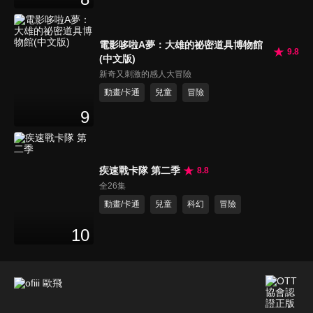
電影哆啦A夢：大雄的祕密道具博物館
9.8
(中文版)
新奇又刺激的感人大冒險
動畫/卡通
兒童
冒險
9
疾速戰卡隊 第二季
8.8
全26集
動畫/卡通
兒童
科幻
冒險
10