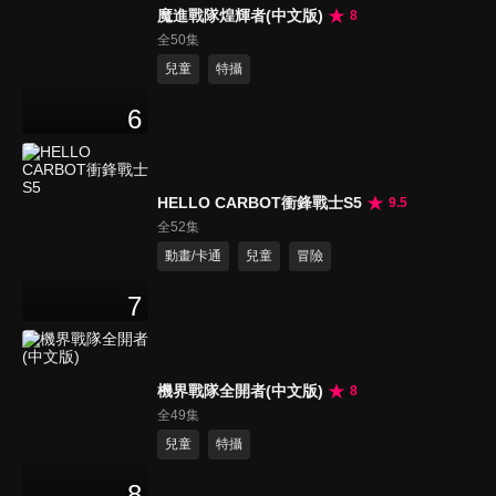
魔進戰隊煌輝者(中文版)
8
全50集
兒童
特攝
6
HELLO CARBOT衝鋒戰士S5
9.5
全52集
動畫/卡通
兒童
冒險
7
機界戰隊全開者(中文版)
8
全49集
兒童
特攝
8