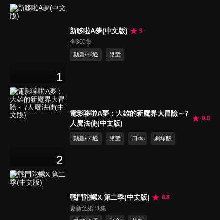
新哆啦A夢(中文版)
9
全300集
動畫/卡通
兒童
1
電影哆啦A夢：大雄的新魔界大冒險～7
9.8
人魔法使(中文版)
動畫/卡通
兒童
日本
劇場版
2
戰鬥陀螺X 第二季(中文版)
8.8
更新至第81集