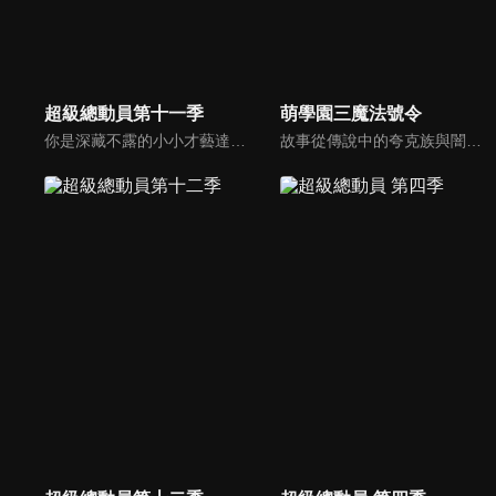
超級總動員第十一季
萌學園三魔法號令
你是深藏不露的小小才藝達人嗎？還是厲害的超級遊戲王，節目中哥哥姐姐要帶著小朋友們闖關拿獎金，快快一起來挑戰吧!!
故事從傳說中的夸克族與闇黑族開始訴說…善良與邪惡形成對抗的勢力，加入「萌學園」裡的萌騎士團一起保護結界！萌學園裡的魔法預言書蘊藏了什麼天大秘密？奈亞公主和憂傷艾瑞克純純的情愫正在發酵…誤闖「萌學園」的堅尼，又會為萌騎士團帶來什麼衝擊…