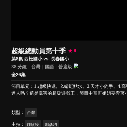
超級總動員第十季
9
第8集 西松國小 vs. 長春國小
38 分鐘
台灣
國語
普遍級
全26集
節目單元：1.超級快遞。2.蜻蜓點水。3.天才小釣手。4
達人嗎？還是厲害的超級遊戲王，節目中哥哥姐姐要帶著小
類型
台灣
主持
鍾欣凌
郭彥均