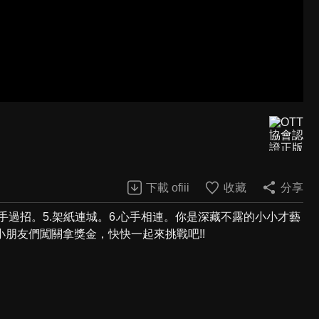
下載 ofiii
收藏
分享
.高手過招。5.架紙連城。6.心手相連。你是深藏不露的小小才藝
朋友們闖關拿獎金，快快一起來挑戰吧!!