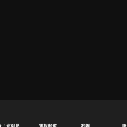
歐！這就是人生啊
電視頻道
戲劇
服