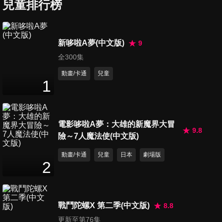
兒童排行榜
第5集 永福國小 vs. 碧華國小
37
分鐘
新哆啦A夢(中文版)
9
第6集 五股國小 vs. 天母國小
全300集
38
分鐘
動畫/卡通
兒童
1
第7集 民權國小 VS. 三民國小
38
分鐘
電影哆啦A夢：大雄的新魔界大冒
9.8
險～7人魔法使(中文版)
第8集 西松國小 vs. 長春國小
動畫/卡通
兒童
日本
劇場版
2
38
分鐘
第9集 葫蘆國小 vs. 永平國小
戰鬥陀螺X 第二季(中文版)
8.8
38
分鐘
更新至第76集