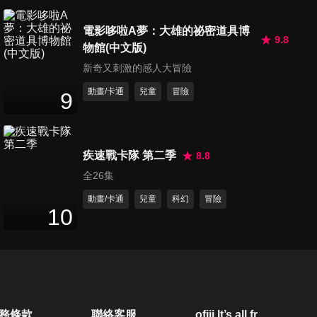
電影哆啦A夢：大雄的祕密道具博
9.8
物館(中文版)
第19集 頂溪vs.石牌
38
分鐘
新奇又刺激的感人大冒險
動畫/卡通
兒童
冒險
9
第20集 中山vs.靜心
38
分鐘
疾速戰卡隊 第二季
8.8
全26集
第21集 國北實小vs.吉林
動畫/卡通
兒童
科幻
冒險
38
分鐘
10
第22集 學進vs.福星
38
分鐘
務條款
聯絡客服
ofiii lt’s all free