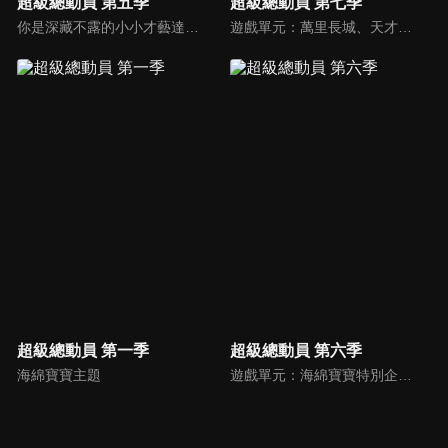
超級總動員 第五季
超級總動員 第七季
你是深藏不露的小小才藝達人嗎？還是厲害的超級遊戲王，節目中哥哥姐姐要帶著小朋友們闖關拿獎金，快快一起來挑戰吧!!
遊戲單元：萬里長城、天才小釣手、螺帽疊羅漢、眼明手筷、彈指神功、打擊出去。節目中哥哥姐姐要帶著小朋友們闖關拿獎金，快快一起來挑戰吧!!
超級總動員 第一季
超級總動員 第六季
海綿寶寶主題
遊戲單元：海綿寶寶特別企劃－超級海綿拳、超級密碼、超級黃金眼、超級海綿手、超級劇場、拼圖爭霸。節目中哥哥姐姐要帶著小朋友們闖關拿獎金，快快一起來挑戰吧!!