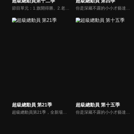
超級總動員第十二季
超級總動員 第四季
節目單元：1.旗開得勝。2.老師點點名。3.超級偶像。4. OOXX。5.環環相扣。你是深藏不露的小小才藝達人嗎？還是厲害的超級遊戲王，節目中哥哥姐姐要帶著小朋友們闖關拿獎金，快快一起來挑戰吧!!
你是深藏不露的小小才藝達人嗎？還是厲害的超級遊戲王，節目中哥哥姐姐要帶著小朋友們闖關拿獎金，快快一起來挑戰吧!!
超級總動員 第21季
超級總動員 第十五季
超級總動員第21季，全新場景、全新內容 、全新遊戲關卡，跟著超級總動員一起環遊世界！考驗好友和團體的合作默契，腦力激盪、精采絕倫才藝秀、十八般武藝完美演出。全國小學校際交流與趣味競技比賽，適合全家觀賞的優質益智節目！
你是深藏不露的小小才藝達人嗎？還是厲害的超級遊戲王，節目中哥哥姐姐要帶著小朋友們闖關拿獎金，快快一起來挑戰吧!!