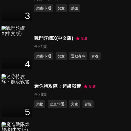
動畫/卡通
兒童
熱血
3
第10集 十興國小 vs. 二重國小
38
分鐘
戰鬥陀螺X(中文版)
8.8
全51集
第11集 豐年國小 vs. 復興國小
38
分鐘
動畫/卡通
兒童
運動賽事
青春
4
第12集 西松國小 vs. 思賢國小
38
分鐘
迷你特攻隊：超級戰警
8.8
全26集
動物
動畫/卡通
兒童
冒險
第13集 胡適國小 vs. 修德國小
5
38
分鐘