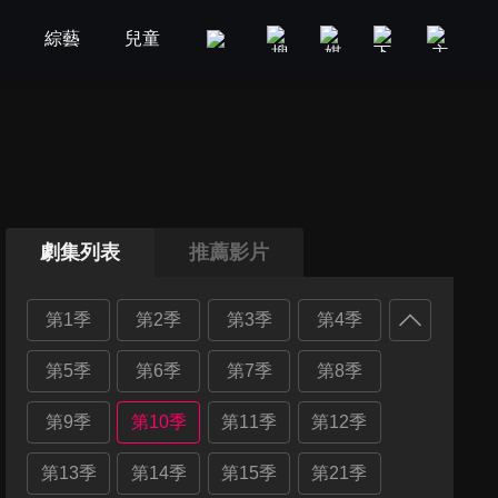
劇
綜藝
兒童
GOOD TV
娛樂
美食旅遊
劇集列表
推薦影片
第1季
第2季
第3季
第4季
第5季
第6季
第7季
第8季
第9季
第10季
第11季
第12季
第13季
第14季
第15季
第21季