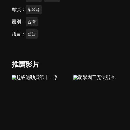
導演
葉閎源
國別
台灣
語言
國語
推薦影片