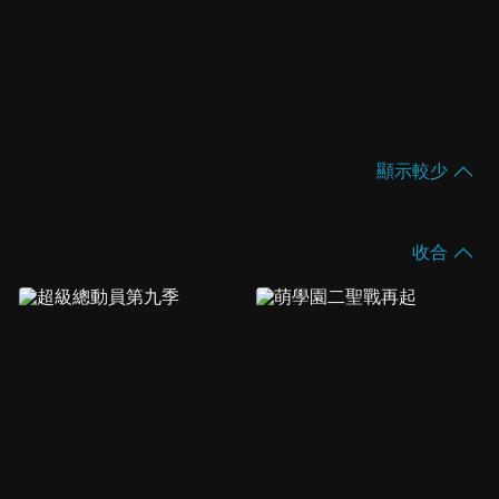
顯示較少
收合