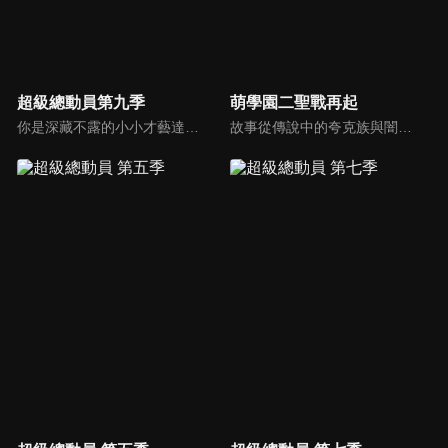
超級總動員第九季
萌學園二聖戰再起
你是深藏不露的小小才藝達人嗎？還是厲害的超級遊戲王，節目中哥哥姐姐要帶著小朋友們闖關拿獎金，快快一起來挑戰吧!!
故事從傳說中的夸克族與闇黑族開始訴說…善良與邪惡形成對抗的勢力，加入「萌學園」裡的萌騎士團一起保護結界！萌學園裡的魔法預言書蘊藏了什麼天大秘密？奈亞公主和憂傷艾瑞克純純的情愫正在發酵…誤闖「萌學園」的堅尼，又會為萌騎士團帶來什麼衝擊…