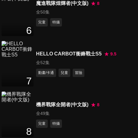
魔進戰隊煌輝者(中文版)
8
第14集 莒光vs.新街
37
分鐘
全50集
兒童
特攝
6
第15集 諾瓦vs.永吉
37
分鐘
HELLO CARBOT衝鋒戰士S5
9.5
全52集
第16集 土城vs.文林
動畫/卡通
兒童
冒險
38
分鐘
7
第17集 蓬萊vs.修德
38
分鐘
機界戰隊全開者(中文版)
8
全49集
兒童
特攝
第18集 關渡vs.桃子腳
8
38
分鐘