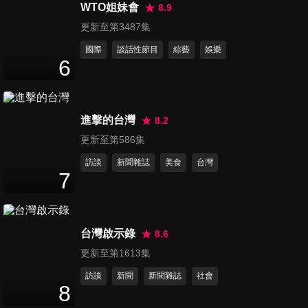
Long Stay
WTO姐妹會
8.9
45
分鐘
更新至第3487集
國際
談話性節目
綜藝
娛樂
第1142集 【海.陸.空玩帛琉】
6
45
分鐘
進擊的台灣
8.2
第1143集 【帛琉】暢遊海島趣
45
分鐘
更新至第586集
訪談
新聞雜誌
美食
台灣
7
第1144集 【導遊帶路 FUN帛
琉】
45
分鐘
台灣啟示錄
8.6
更新至第1613集
第1145集 【菲比尋常浪遊記
訪談
新聞
新聞雜誌
社會
呂宋島】
8
45
分鐘