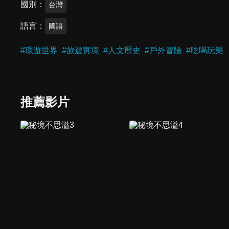
國別
台灣
語言
國語
#
環遊世界
#
旅遊實境
#
人文歷史
#
戶外冒險
#
吃喝玩樂
推薦影片