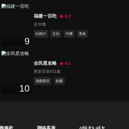
第1146集 【菲去不可 最強呂
福建一百吃
宋攻略】
8.3
45
分鐘
全30集
紀錄片
文化
中國
美食
第1147集 【千島之國 菲常探
9
險】
45
分鐘
全民星攻略
8.1
第1148集 【菲律賓最美淨土
更新至第931集
科隆島】
45
分鐘
遊戲節目
綜藝
10
第1149集 【科隆 尋找海洋寶
藏】
45
分鐘
第1150集 【科隆 海島部落探
務條款
聯絡客服
ofiii lt’s all free