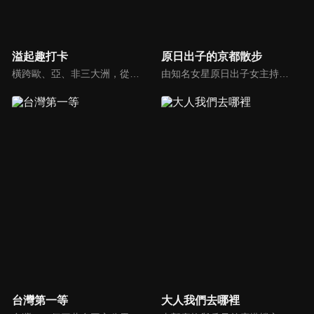
溢起趣打卡
原日出子的京都散步
橫跨歐、亞、非三大洲，從印度、土耳其、印尼、及突尼西亞四國進行拍攝，見證世界遺產與伊斯蘭文化的魅力，體驗穆斯林的生活方式。
由知名女星原日出子女主持在京都巷弄間的旅行，在京都，街道呈整齊的棋盤格狀，每條街都有獨特的名稱。在節目的每一集，身為演員的原日出子會挑選一條街道造訪，帶領觀眾展開一段發現之旅。節目中展現了她對街道上所遇見事物的獨特觀察與趣味視角。
台灣第一等
大人我們去哪裡