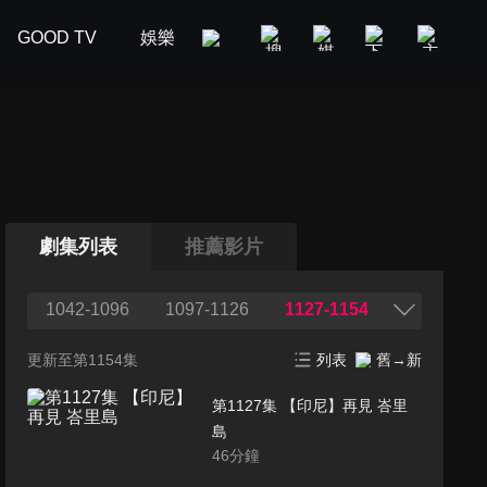
GOOD TV
娛樂
美食旅遊
新聞政論
汽車
劇集列表
推薦影片
1042-1096
1097-1126
1127-1154
更新至第1154集
列表
舊→新
第1127集 【印尼】再見 峇里
島
46
分鐘