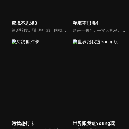
秘境不思溢3
秘境不思溢4
第3季裡以「壯遊行旅」的概念，帶大家進探絕美秘境，為大家盤點畢生不可錯過的世紀景觀，走遍異地美景，感受大地造物之奇，讓我們跟著廖科溢浪跡天涯，感受世遺的風光。一步一腳印丈量每一寸土地，親身感受自然的地質奇觀加上鬼斧神工的建築之美，發現特殊人文地域，感受異度世界，時間瞬間凝結之美。
這是一個不走平常人容易走的路，不爬輕易攻頂的山，專攻專業級背包客路線的旅遊節目。這季我們將走訪終極秘境－瑞士，看阿爾卑斯山最富盛名的少女峰及馬特洪峰的奇幻美景。接著走訪蕞爾小國列支敦士登，之後來到奧地利拜訪莫扎特的故鄉薩爾斯堡和音樂之都維也納，徜徉在藍色多瑙河的圓舞曲中。
河我趣打卡
世界跟我這Young玩