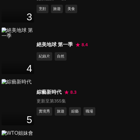
第1137集 【帛琉】荒島露營記
烹飪
旅遊
美食
3
45
分鐘
第1138集 【帛琉】FUN野趣
絕美地球 第一季
8.4
45
分鐘
紀錄片
自然
4
第1139集 【帛琉】山海Local
Way
45
分鐘
綜藝新時代
8.3
更新至第355集
第1140集 【帛琉】天堂秘境
凱漾島
實境秀
旅遊
綜藝
職場
5
45
分鐘
第1141集 【帛琉】凱漾島