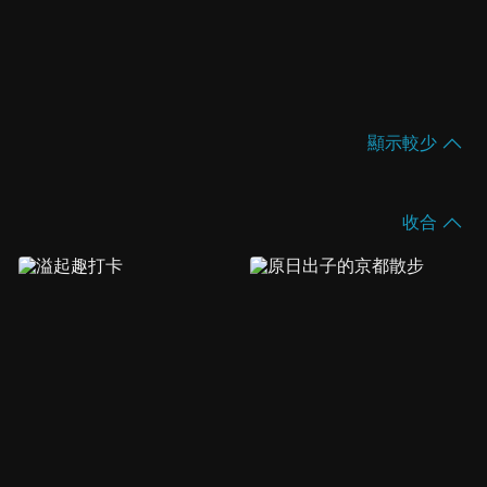
顯示較少
收合