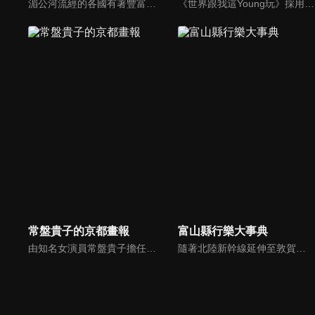
湄公河流經的各國有著豐富的飲食文化、生活文化、習俗，而這些不被外人熟知的故事，便成就傳奇的故事流傳於民間。 節目以大河為主要旅行目的，透過尋找傳奇、體驗在地生活、背包旅行、探訪大河流域各地的生活故事與生態。年輕具有冒險精神的主持人展開大河之旅，她們將沿著湄公河，帶著大家去旅行。
《世界跟我這Young玩》採用時下年輕人最IN的隨拍紀錄，啟動IG感應雷達，把當地人最平凡的家常，轉化成最有哽的日常。跟著來自日本的千田愛紗、瑞典的方馬丁以及全能女神安心亞、新生代旅遊達人劉沛穎，進入當地風美食、玩體驗、交朋友，找出屬於自己理想的旅遊藍圖。
常盤貴子的京都畫報
富山縣行樂大事典
由知名女演員常盤貴子擔任主持人，介紹自己在京都喜愛的地方、事物與人物。節目邀請京都研究者、傳統文化與工藝的傳承人、各種料理的名廚，作為日本古都，京都孕育了日本多種基礎文化，如待客之道、傳統美食與各種傳統工藝。本節目不僅展現至今仍在延續的傳統文化，也關注在京都誕生的新潮流。
隨著北陸新幹線延伸至敦賀，北陸地區備受矚目，加上《紐約時報》的報導進一步提升了人們對富山的興趣，本節目將深入探索富山縣的魅力。我們將邀請知名 YouTube 頻道「富山的遊樂場！TV」的當地主播——金子奈央、津田奈由子與貞有里沙——一起介紹富山的精彩。此外，還會介紹鄰近縣市的觀光景點。