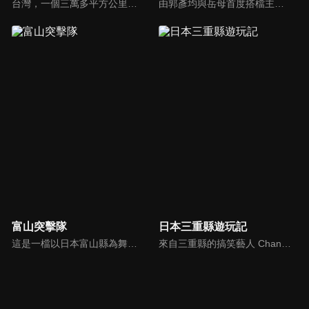
台灣，一個三萬多平方公里的小島，卻住著2300多萬人。在這個人口密度稱世界第一高的土地上，隱藏著哪些讓你意想不到的「台灣第一等」？透過節目探訪，我們將挖掘台灣各鄉鎮中，最新奇、最有趣、最厲害、最有特色的人事物，給你五花八門，超乎想像的「台灣第一等」。
由郭彥均與岳母首度搭檔主持，帶著大人們遊台灣，感受慢活 、樂活 、健活 的態度。以long stay為主軸，讓不知道該帶大人去那裡出遊的大家，有了更好的方向。
富山突擊隊
日本三重縣遊玩記
這是一檔以日本富山縣為舞台的外景旅遊節目，由搞笑二人組「なすなかにし（Nasu Nakanishi）」擔任主持。節目透過實地拍攝與當地居民互動，帶來歡笑與感動，同時深入挖掘並重新發現富山的地方魅力。
來自三重縣的搞笑藝人 Chan Kawai 卡哇伊章與助理池山智瑛一起走遍日本。節目中充滿各種有趣的資訊，例如觀光景點與美味料理，都能讓你心動。或許你也能在這裡找到屬於日本的獨特小秘訣？