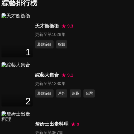
代傳承之旅
綜藝排行榜
45
分鐘
第1133集 【馬來西亞】大馬深
天才衝衝衝
9.3
度旅行 檳城
更新至第1028集
45
分鐘
遊戲節目
綜藝
1
第1134集 【馬來西亞】瘋海島
蘭卡威
45
分鐘
綜藝大集合
9.1
第1135集 【馬來西亞】海島之
更新至第1280集
旅
遊戲節目
戶外
綜藝
台灣
45
分鐘
2
第1136集 【帛琉】Alii Palau哈
囉帛琉
詹姆士出走料理
9
45
分鐘
更新至第367集