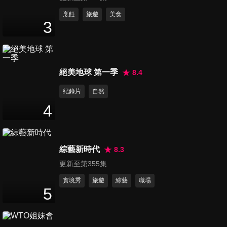
第1137集 【帛琉】荒島露營記
烹飪
旅遊
美食
3
45
分鐘
第1138集 【帛琉】FUN野趣
絕美地球 第一季
8.4
45
分鐘
紀錄片
自然
4
第1139集 【帛琉】山海Local
Way
45
分鐘
綜藝新時代
8.3
更新至第355集
第1140集 【帛琉】天堂秘境
凱漾島
實境秀
旅遊
綜藝
職場
5
45
分鐘
第1141集 【帛琉】凱漾島