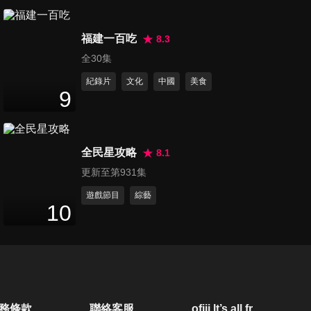
第1146集 【菲去不可 最強呂
福建一百吃
宋攻略】
8.3
45
分鐘
全30集
紀錄片
文化
中國
美食
第1147集 【千島之國 菲常探
9
險】
45
分鐘
全民星攻略
8.1
第1148集 【菲律賓最美淨土
更新至第931集
科隆島】
45
分鐘
遊戲節目
綜藝
10
第1149集 【科隆 尋找海洋寶
藏】
45
分鐘
第1150集 【科隆 海島部落探
務條款
聯絡客服
ofiii lt’s all free