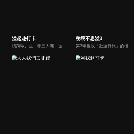
溢起趣打卡
秘境不思溢3
橫跨歐、亞、非三大洲，從印度、土耳其、印尼、及突尼西亞四國進行拍攝，見證世界遺產與伊斯蘭文化的魅力，體驗穆斯林的生活方式。
第3季裡以「壯遊行旅」的概念，帶大家進探絕美秘境，為大家盤點畢生不可錯過的世紀景觀，走遍異地美景，感受大地造物之奇，讓我們跟著廖科溢浪跡天涯，感受世遺的風光。一步一腳印丈量每一寸土地，親身感受自然的地質奇觀加上鬼斧神工的建築之美，發現特殊人文地域，感受異度世界，時間瞬間凝結之美。