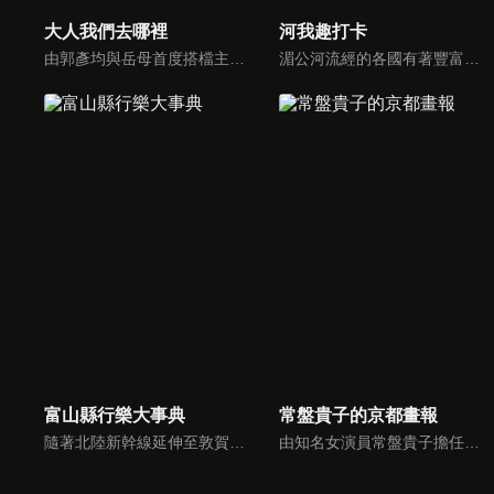
大人我們去哪裡
河我趣打卡
由郭彥均與岳母首度搭檔主持，帶著大人們遊台灣，感受慢活 、樂活 、健活 的態度。以long stay為主軸，讓不知道該帶大人去那裡出遊的大家，有了更好的方向。
湄公河流經的各國有著豐富的飲食文化、生活文化、習俗，而這些不被外人熟知的故事，便成就傳奇的故事流傳於民間。 節目以大河為主要旅行目的，透過尋找傳奇、體驗在地生活、背包旅行、探訪大河流域各地的生活故事與生態。年輕具有冒險精神的主持人展開大河之旅，她們將沿著湄公河，帶著大家去旅行。
富山縣行樂大事典
常盤貴子的京都畫報
隨著北陸新幹線延伸至敦賀，北陸地區備受矚目，加上《紐約時報》的報導進一步提升了人們對富山的興趣，本節目將深入探索富山縣的魅力。我們將邀請知名 YouTube 頻道「富山的遊樂場！TV」的當地主播——金子奈央、津田奈由子與貞有里沙——一起介紹富山的精彩。此外，還會介紹鄰近縣市的觀光景點。
由知名女演員常盤貴子擔任主持人，介紹自己在京都喜愛的地方、事物與人物。節目邀請京都研究者、傳統文化與工藝的傳承人、各種料理的名廚，作為日本古都，京都孕育了日本多種基礎文化，如待客之道、傳統美食與各種傳統工藝。本節目不僅展現至今仍在延續的傳統文化，也關注在京都誕生的新潮流。