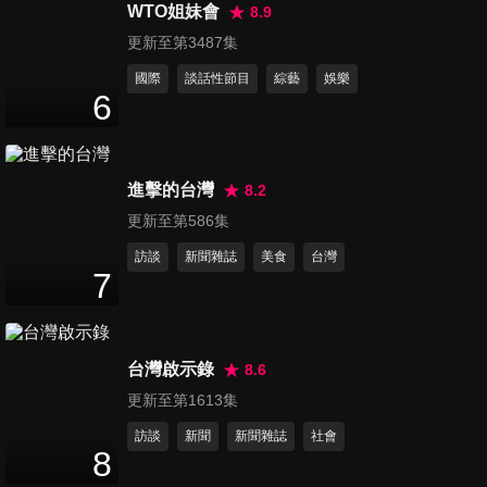
Long Stay
WTO姐妹會
8.9
45
分鐘
更新至第3487集
國際
談話性節目
綜藝
娛樂
第1142集 【海.陸.空玩帛琉】
6
45
分鐘
進擊的台灣
8.2
第1143集 【帛琉】暢遊海島趣
45
分鐘
更新至第586集
訪談
新聞雜誌
美食
台灣
7
第1144集 【導遊帶路 FUN帛
琉】
45
分鐘
台灣啟示錄
8.6
更新至第1613集
第1145集 【菲比尋常浪遊記
訪談
新聞
新聞雜誌
社會
呂宋島】
8
45
分鐘