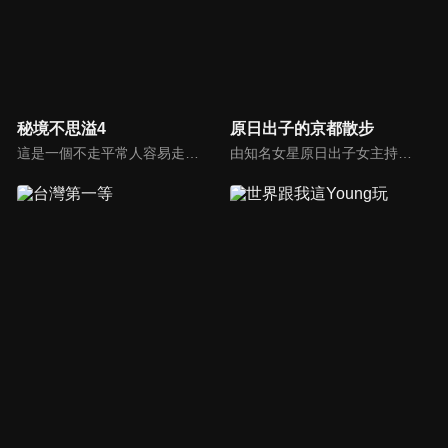
秘境不思溢4
原日出子的京都散步
這是一個不走平常人容易走的路，不爬輕易攻頂的山，專攻專業級背包客路線的旅遊節目。這季我們將走訪終極秘境－瑞士，看阿爾卑斯山最富盛名的少女峰及馬特洪峰的奇幻美景。接著走訪蕞爾小國列支敦士登，之後來到奧地利拜訪莫扎特的故鄉薩爾斯堡和音樂之都維也納，徜徉在藍色多瑙河的圓舞曲中。
由知名女星原日出子女主持在京都巷弄間的旅行，在京都，街道呈整齊的棋盤格狀，每條街都有獨特的名稱。在節目的每一集，身為演員的原日出子會挑選一條街道造訪，帶領觀眾展開一段發現之旅。節目中展現了她對街道上所遇見事物的獨特觀察與趣味視角。