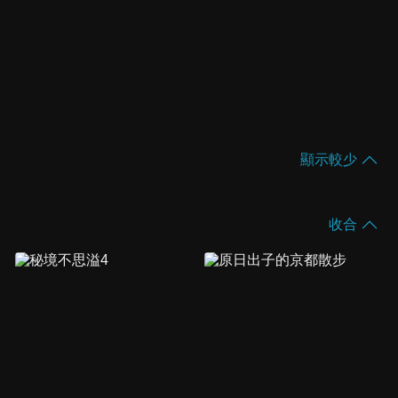
顯示較少
收合