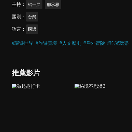
主持
楊一展
鄒承恩
國別
台灣
語言
國語
#
環遊世界
#
旅遊實境
#
人文歷史
#
戶外冒險
#
吃喝玩樂
推薦影片