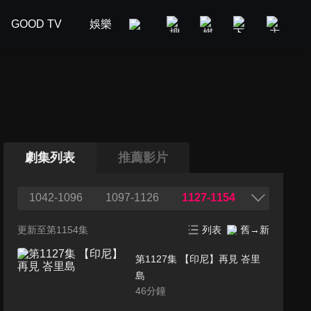
GOOD TV
娛樂
美食旅遊
新聞政論
汽車
劇集列表
推薦影片
1042-1096
1097-1126
1127-1154
更新至第1154集
列表
舊→新
第1127集 【印尼】再見 峇里
島
46
分鐘