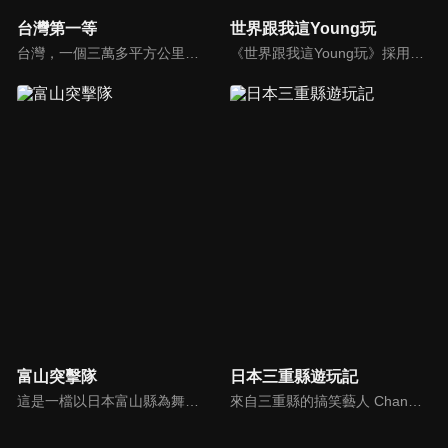
台灣第一等
世界跟我這Young玩
台灣，一個三萬多平方公里的小島，卻住著2300多萬人。在這個人口密度稱世界第一高的土地上，隱藏著哪些讓你意想不到的「台灣第一等」？透過節目探訪，我們將挖掘台灣各鄉鎮中，最新奇、最有趣、最厲害、最有特色的人事物，給你五花八門，超乎想像的「台灣第一等」。
《世界跟我這Young玩》採用時下年輕人最IN的隨拍紀錄，啟動IG感應雷達，把當地人最平凡的家常，轉化成最有哽的日常。跟著來自日本的千田愛紗、瑞典的方馬丁以及全能女神安心亞、新生代旅遊達人劉沛穎，進入當地風美食、玩體驗、交朋友，找出屬於自己理想的旅遊藍圖。
富山突擊隊
日本三重縣遊玩記
這是一檔以日本富山縣為舞台的外景旅遊節目，由搞笑二人組「なすなかにし（Nasu Nakanishi）」擔任主持。節目透過實地拍攝與當地居民互動，帶來歡笑與感動，同時深入挖掘並重新發現富山的地方魅力。
來自三重縣的搞笑藝人 Chan Kawai 卡哇伊章與助理池山智瑛一起走遍日本。節目中充滿各種有趣的資訊，例如觀光景點與美味料理，都能讓你心動。或許你也能在這裡找到屬於日本的獨特小秘訣？