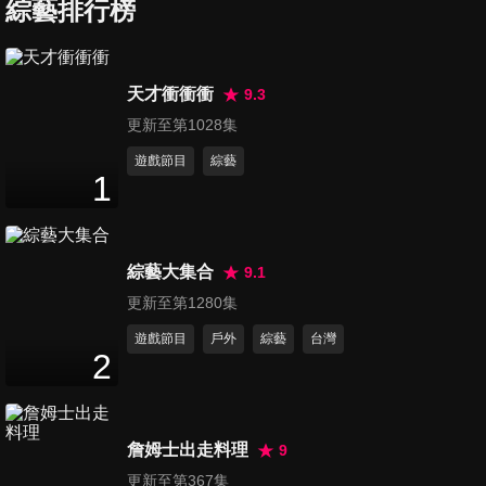
代傳承之旅
綜藝排行榜
45
分鐘
第1133集 【馬來西亞】大馬深
天才衝衝衝
9.3
度旅行 檳城
更新至第1028集
45
分鐘
遊戲節目
綜藝
1
第1134集 【馬來西亞】瘋海島
蘭卡威
45
分鐘
綜藝大集合
9.1
第1135集 【馬來西亞】海島之
更新至第1280集
旅
遊戲節目
戶外
綜藝
台灣
45
分鐘
2
第1136集 【帛琉】Alii Palau哈
囉帛琉
詹姆士出走料理
9
45
分鐘
更新至第367集