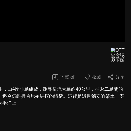
下載 ofiii
收藏
分享
78平方公里，由4座小島組成，距離帛琉大島約40公里，往返二島間的
，迄今仍維持著原始純樸的樣貌。這裡是遺世獨立的樂土，湛
太平洋上。