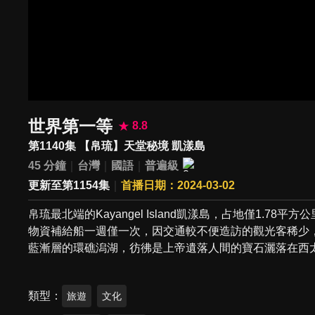
世界第一等
8.8
第1140集 【帛琉】天堂秘境 凱漾島
45 分鐘
台灣
國語
普遍級
更新至第1154集
首播日期：2024-03-02
帛琉最北端的Kayangel Island凱漾島，占地僅1.
物資補給船一週僅一次，因交通較不便造訪的觀光客稀少
藍漸層的環礁潟湖，彷彿是上帝遺落人間的寶石灑落在西
類型
旅遊
文化