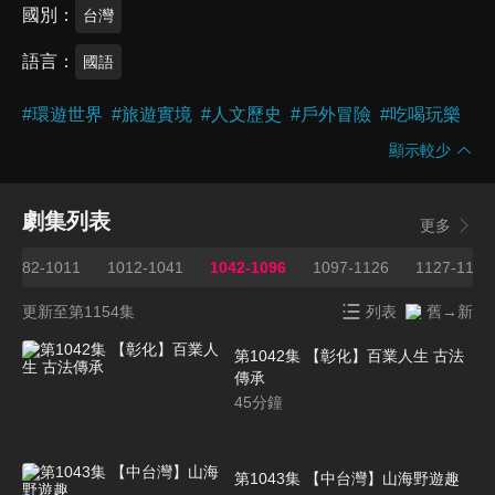
國別
台灣
語言
國語
#
環遊世界
#
旅遊實境
#
人文歷史
#
戶外冒險
#
吃喝玩樂
顯示較少
劇集列表
更多
982-1011
1012-1041
1042-1096
1097-1126
1127-1154
更新至第1154集
列表
舊→新
第1042集 【彰化】百業人生 古法
傳承
45
分鐘
第1043集 【中台灣】山海野遊趣