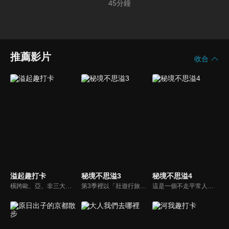
45
分鐘
推薦影片
收合
溢起趣打卡
秘境不思溢3
秘境不思溢4
橫跨歐、亞、非三大洲，從印度、土耳其、印尼、及突尼西亞四國進行拍攝，見證世界遺產與伊斯蘭文化的魅力，體驗穆斯林的生活方式。
第3季裡以「壯遊行旅」的概念，帶大家進探絕美秘境，為大家盤點畢生不可錯過的世紀景觀，走遍異地美景，感受大地造物之奇，讓我們跟著廖科溢浪跡天涯，感受世遺的風光。一步一腳印丈量每一寸土地，親身感受自然的地質奇觀加上鬼斧神工的建築之美，發現特殊人文地域，感受異度世界，時間瞬間凝結之美。
這是一個不走平常人容易走的路，不爬輕易攻頂的山，專攻專業級背包客路線的旅遊節目。這季我們將走訪終極秘境－瑞士，看阿爾卑斯山最富盛名的少女峰及馬特洪峰的奇幻美景。接著走訪蕞爾小國列支敦士登，之後來到奧地利拜訪莫扎特的故鄉薩爾斯堡和音樂之都維也納，徜徉在藍色多瑙河的圓舞曲中。