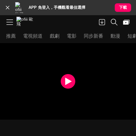
APP 免登入，手機觀看最佳選擇
下載
推薦
電視頻道
戲劇
電影
同步新番
動漫
短