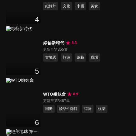
紀錄片
文化
中國
美食
4
綜藝新時代
8.3
更新至第355集
實境秀
旅遊
綜藝
職場
5
WTO姐妹會
8.9
更新至第3487集
國際
談話性節目
綜藝
娛樂
6