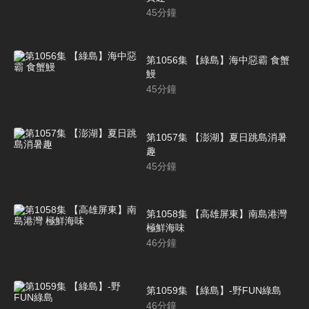
45
分鐘
第1056集 【綠島】海中惡霸 食蟹
鰻
45
分鐘
第1057集 【澎湖】夏日跳島消暑
趣
45
分鐘
第1058集 【高雄屏東】南島港灣
極鮮海味
46
分鐘
第1059集 【綠島】-野FUN綠島
46
分鐘