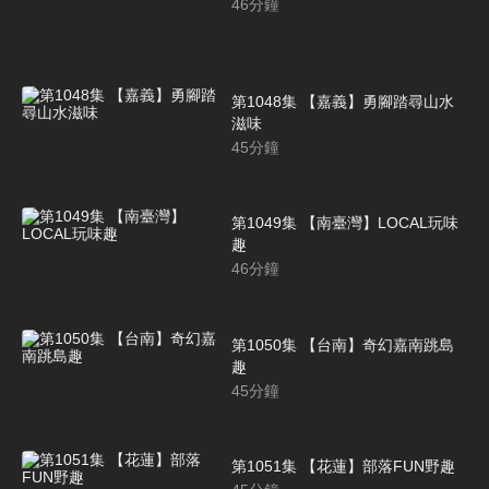
46
分鐘
第1048集 【嘉義】勇腳踏尋山水
滋味
45
分鐘
第1049集 【南臺灣】LOCAL玩味
趣
46
分鐘
第1050集 【台南】奇幻嘉南跳島
趣
45
分鐘
第1051集 【花蓮】部落FUN野趣