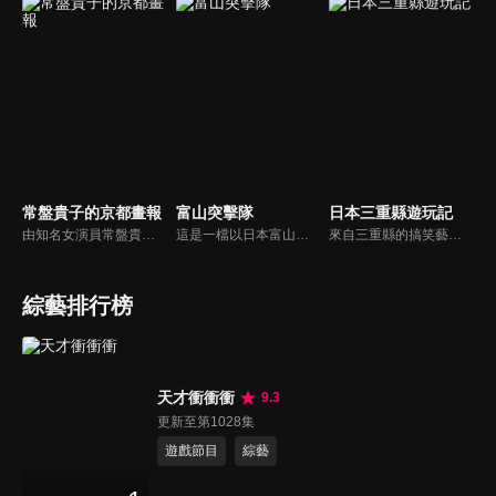
常盤貴子的京都畫報
富山突擊隊
日本三重縣遊玩記
由知名女演員常盤貴子擔任主持人，介紹自己在京都喜愛的地方、事物與人物。節目邀請京都研究者、傳統文化與工藝的傳承人、各種料理的名廚，作為日本古都，京都孕育了日本多種基礎文化，如待客之道、傳統美食與各種傳統工藝。本節目不僅展現至今仍在延續的傳統文化，也關注在京都誕生的新潮流。
這是一檔以日本富山縣為舞台的外景旅遊節目，由搞笑二人組「なすなかにし（Nasu Nakanishi）」擔任主持。節目透過實地拍攝與當地居民互動，帶來歡笑與感動，同時深入挖掘並重新發現富山的地方魅力。
來自三重縣的搞笑藝人 Chan Kawai 卡哇伊章與助理池山智瑛一起走遍日本。節目中充滿各種有趣的資訊，例如觀光景點與美味料理，都能讓你心動。或許你也能在這裡找到屬於日本的獨特小秘訣？
綜藝排行榜
天才衝衝衝
9.3
更新至第1028集
遊戲節目
綜藝