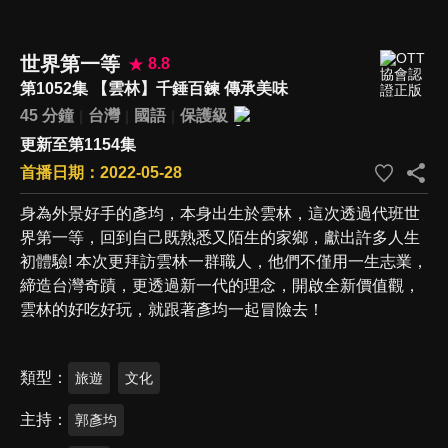
世界第一等
8.8
第1052集 【雲林】千錘百鍊 傳承美味
45 分鐘
台灣
國語
保護級
更新至第1154集
首播日期：2022-05-28
身為外景好手的彥均，本身出生於雲林，這次透過代班世
界第一等，回到自己既熟悉又陌生的家鄉，獻出許多人生
初體驗! 本次更拜訪雲林一群職人，他們不僅用一生志業，
締造台灣奇蹟，更透過新一代的理念，開啟全新價值觀，
雲林的好吃好玩，就跟著彥均一起冒險去！
類型
旅遊
文化
主持
郭彥均