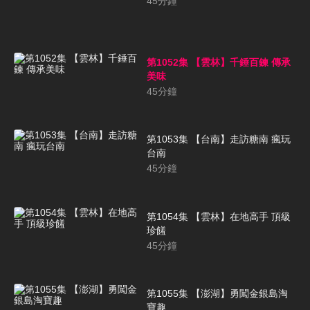
45
分鐘
第1052集 【雲林】千錘百鍊 傳承
美味
45
分鐘
第1053集 【台南】走訪糖南 瘋玩
台南
45
分鐘
第1054集 【雲林】在地高手 頂級
珍饈
45
分鐘
第1055集 【澎湖】勇闖金銀島淘
寶趣