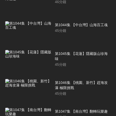
46
分鐘
第1044集 【中台灣】山海百工魂
45
分鐘
第1045集 【花蓮】隱藏版山珍海
味
45
分鐘
第1046集 【桃園、新竹】趕海攻
瀑 極限挑戰
45
分鐘
第1047集 【南台灣】翻轉玩樂趣