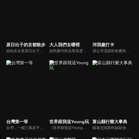
原日出子的京都散步
大人我們去哪裡
河我趣打卡
由知名女星原日出子女主持在京都巷弄間的旅行，在京都，街道呈整齊的棋盤格狀，每條街都有獨特的名稱。在節目的每一集，身為演員的原日出子會挑選一條街道造訪，帶領觀眾展開一段發現之旅。節目中展現了她對街道上所遇見事物的獨特觀察與趣味視角。
由郭彥均與岳母首度搭檔主持，帶著大人們遊台灣，感受慢活 、樂活 、健活 的態度。以long stay為主軸，讓不知道該帶大人去那裡出遊的大家，有了更好的方向。
湄公河流經的各國有著豐富的飲食文化、生活文化、習俗，而這些不被外人熟知的故事，便成就傳奇的故事流傳於民間。 節目以大河為主要旅行目的，透過尋找傳奇、體驗在地生活、背包旅行、探訪大河流域各地的生活故事與生態。年輕具有冒險精神的主持人展開大河之旅，她們將沿著湄公河，帶著大家去旅行。
台灣第一等
世界跟我這Young玩
富山縣行樂大事典
台灣，一個三萬多平方公里的小島，卻住著2300多萬人。在這個人口密度稱世界第一高的土地上，隱藏著哪些讓你意想不到的「台灣第一等」？透過節目探訪，我們將挖掘台灣各鄉鎮中，最新奇、最有趣、最厲害、最有特色的人事物，給你五花八門，超乎想像的「台灣第一等」。
《世界跟我這Young玩》採用時下年輕人最IN的隨拍紀錄，啟動IG感應雷達，把當地人最平凡的家常，轉化成最有哽的日常。跟著來自日本的千田愛紗、瑞典的方馬丁以及全能女神安心亞、新生代旅遊達人劉沛穎，進入當地風美食、玩體驗、交朋友，找出屬於自己理想的旅遊藍圖。
隨著北陸新幹線延伸至敦賀，北陸地區備受矚目，加上《紐約時報》的報導進一步提升了人們對富山的興趣，本節目將深入探索富山縣的魅力。我們將邀請知名 YouTube 頻道「富山的遊樂場！TV」的當地主播——金子奈央、津田奈由子與貞有里沙——一起介紹富山的精彩。此外，還會介紹鄰近縣市的觀光景點。