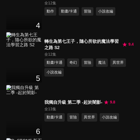
全12集
動作
動畫/卡通
冒險
小說改編
4
轉生為第七王子，隨心所欲的魔法學習
9.4
之路 S2
全12集
動畫/卡通
奇幻
冒險
魔法
異世界
小說改編
5
我獨自升級 第二季 -起於闇影-
9.8
全13集
動畫/卡通
冒險
異世界
小說改編
6