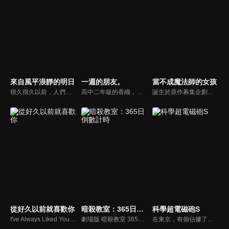
來自風平浪靜的明日
一週的朋友。
當不成魔法師的女孩
很久很久以前，人們生活在海底世界，不久之後，才出現在陸地上生活的人類，自此，分成了在海中生活、與陸上生活的的人類，並且禁止海中與陸地的人類結合。在海中的四名少年少女，因緣際會來到陸地，並在那裡遇到陸地上的少年，故事就從他們相會、相交的那一刻開始…
高中二年級的香織，因不明原因，讓她對於周遭朋友的記憶「只有短短一週」。為了不讓人誤會或是傷心，漸漸地把自己孤立起來。此時，同班同學祐樹在偶然得知這個事實，仍願意每週重新和香織交朋友。究竟開朗誠懇的祐樹能不能帶着香織走出這個無限迴圈？ 讓香織可以親口說出「我們是好朋友」這句話呢？
誕生於原作募集企劃「Project ANIMA」的原創TV動畫。這是圍繞一心想成為魔法師的天然少女可露米‧未來，以及被譽為「人才輩出的魔法師名門」愛德爾家的千金柚子‧愛德爾兩個女孩子的故事。要成為魔法師必須先入讀雷特蘭魔法學校——明明有著這種嚴格的前提條件，她們卻落榜了！？校園生活就此發生大轉變！古怪的同班同學、可疑的同好會，這所學校到底隱藏了什麽秘密！？這是由兩個與夢想擦肩而過、性格截然相反的女孩們譜寫的青春 × 魔法校園的奇幻故事！
從好久以前就喜歡你
暗殺教室：365日倒數計時
科學超電磁砲S
I've Always Liked You -CONFESS YOUR LOVE COMMITTEE-
劇場版 暗殺教室 365の時間
在東京，有個佔據了西部大半的巨大都市「學園都市」，其中學生均會接受超能力開發課程。學園都市中一座名門學校常盤台中學，有位站在超能力者頂端的少女御坂美琴，和另一位身為「風紀委員」的學妹白井黑子，為了守護都市的和平，因而被捲入了學園都市中所發生的種種事件之中…