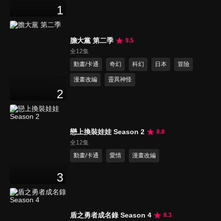
1
膽大黨 第二季
9.5
全12集
動畫/卡通
奇幻
科幻
日本
冒險
漫畫改編
靈異神怪
2
戀上換裝娃娃 Season 2
8.8
全12集
動畫/卡通
愛情
漫畫改編
3
盾之勇者成名錄 Season 4
8.3