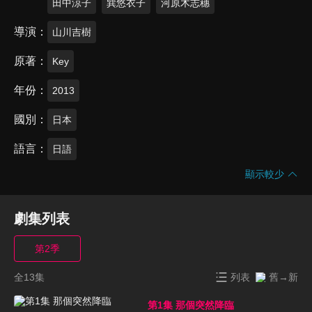
田中涼子
巽悠衣子
河原木志穗
導演
山川吉樹
原著
Key
年份
2013
國別
日本
語言
日語
顯示較少
劇集列表
第2季
全13集
列表
舊→新
第1集 那個突然降臨