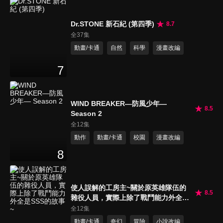
Dr.STONE 新石紀 (第四季)
8.7
全37集
動畫/卡通
自然
科學
漫畫改編
7
WIND BREAKER—防風少年—
8.5
Season 2
全12集
動作
動畫/卡通
校園
漫畫改編
8
使人誤解的工房主~關於原英雄隊伍的
8.5
雜役人員，實際上除了戰鬥能力外全是
SSS的故事~
全12集
動畫/卡通
奇幻
冒險
小說改編