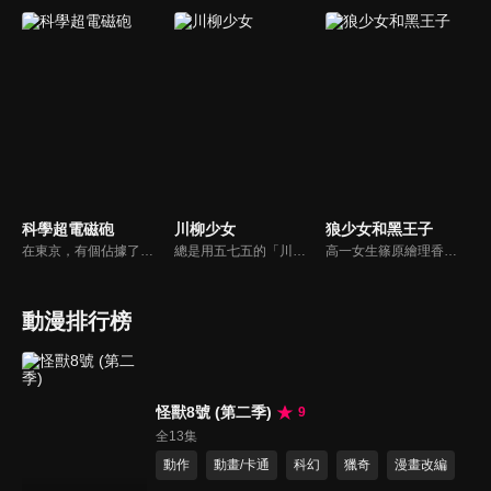
科學超電磁砲
川柳少女
狼少女和黑王子
在東京，有個佔據了西部大半的巨大都市「學園都市」，其中學生均會接受超能力開發課程。學園都市中一座名門學校常盤台中學，有位站在超能力者頂端的少女御坂美琴，和另一位身為「風紀委員」的學妹白井黑子，為了守護都市的和平，因而被捲入了學園都市中所發生的種種事件之中…
總是用五七五的「川柳」格式，傳達心中想法的女孩子，雪白七七子，與外表可怕但心地卻很善良的文藝部社員，毒島英二，兩人的日常只用17個字交織而成，不論何時都超幸福！
高一女生篠原繪理香因為虛榮，謊稱自己的男友是人稱王子的佐田恭也，為避免被揭穿謊言，只好答應當佐田的小狗，沒想到逐漸真的喜歡上他，之後費盡千辛萬苦也幾經波瀾，才終於成為他真正的女友，在此就來回顧這段「愛的奇蹟」。
動漫排行榜
怪獸8號 (第二季)
9
全13集
動作
動畫/卡通
科幻
獵奇
漫畫改編