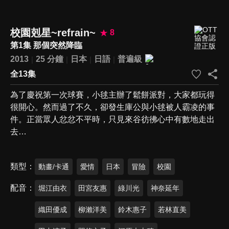
校園剋星~refrain~
8
第1集 那個突然降臨
2013
25 分鐘
日本
日語
普遍級
全13集
為了慶祝第一次球賽，小毬主辦了鬆餅派對，大家都玩得
很開心。然而過了不久，卻發生庫公與小毬被人霸凌的事
件。正當眾人忿忿不平時，只見來谷彷彿心中有數地走出
去…
類型
動畫/卡通
愛情
日本
冒險
校園
配音
堀江由衣
田宮友惠
綠川光
神奈延年
織田優成
柳瀨洋美
鈴木惠子
若林直美