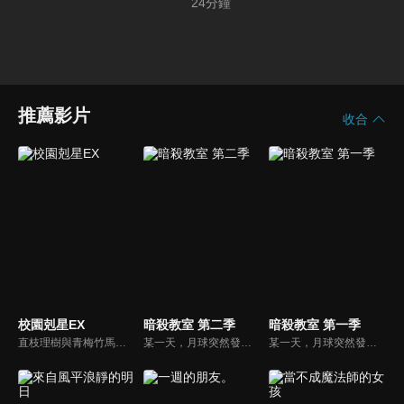
24
分鐘
推薦影片
收合
校園剋星EX
暗殺教室 第二季
暗殺教室 第一季
直枝理樹與青梅竹馬的朋友棗恭介、棗鈴、井之原真人、宮澤謙吾一起過著全寄宿制的高中生活。他們曾於小時候結成一個與惡勢力作鬥爭，號稱正義的使者的隊伍，名為「Little Busters」。半夜，回到教室去拿東西的理樹，遇見了一名拿著槍的神秘少女。
某一天，月球突然發生爆炸，約有七成都蒸發掉了。自稱是犯人，還揚言明年三月連地球也要炸掉的超生物，不知為何來到椚丘國中三年E班擔任老師。各國元首都無法殺了它，只好委託椚丘國中三年E班的學生，酬勞是一百億日圓！他們能否再畢業前解決「殺老師」…？
某一天，月球突然發生爆炸，約有七成都蒸發掉了。自稱是犯人，還揚言明年三月連地球也要炸掉的超生物，不知為何來到椚丘國中三年E班擔任老師。各國元首都無法殺了它，只好委託椚丘國中三年E班的學生，酬勞是一百億日圓！他們能否再畢業前解決「殺老師」…？