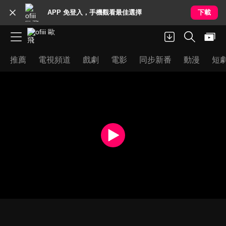
APP 免登入，手機觀看最佳選擇
下載
推薦
電視頻道
戲劇
電影
同步新番
動漫
短