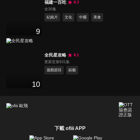
福建一百吃
8.3
全30集
紀錄片
文化
中國
美食
9
全民星攻略
8.1
更新至第931集
遊戲節目
綜藝
10
下載 ofiii APP