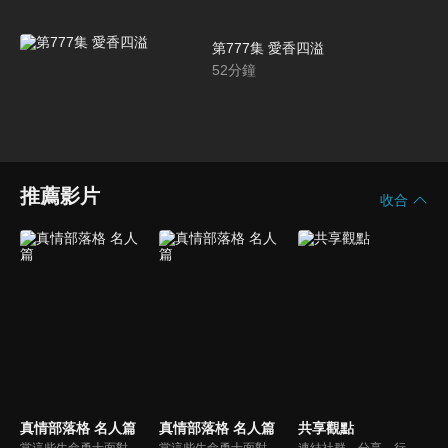
第777集 愛香四溢
52
分鐘
推薦影片
收合
真情部落格 名人篇
真情部落格 名人篇
共享觀點
當這些生命勇士面對自己生命中的難題時，選擇靠著信靠耶穌來勇敢勝過，這些可愛的基督徒們，願意把自己生命裡最黑暗軟弱的一面和大家分享，為的就是將來自天上那最美好的福分帶給人們，每一個有血有淚的生命見證，都是最震撼人心的蛻變，最深刻的真實。
當這些生命勇士面對自己生命中的難題時，選擇靠著信靠耶穌來勇敢勝過，這些可愛的基督徒們，願意把自己生命裡最黑暗軟弱的一面和大家分享，為的就是將來自天上那最美好的福分帶給人們，每一個有血有淚的生命見證，都是最震撼人心的蛻變，最深刻的真實。
連結社群、分享、行動的特色，運用講道學的架構，談論包含基要真理、生活話題及神學裝備三大面向主題。身為第六代基督徒，從小在教會中長大的周巽正，與第一代基督徒的廖文華，背景及生活經歷都不同，在節目中以輕鬆對談的方式，貢獻出不同角度的觀點。