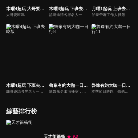
木曜4超玩 大哥要吃嗎
木曜4超玩 下班去吃飯 第二季
月曜1起玩 上班去吃飯
大哥要吃嗎
邰哥邀請各界名人一起吃飯聊天，與觀眾分享他們的故事。
邰哥帶著工作人員翹班吃飯去，看看他們享用了哪些美食吧！
木曜4超玩 下班去吃飯
魯豫有約大咖一日行8
魯豫有約大咖一日行11
邰哥邀請各界名人一起吃飯聊天，與觀眾分享他們的故事。
陳魯豫走出演播室，用一整天的時間， 探訪嘉賓的日常生活，展現大咖們最真實的生活狀態。全程探訪不同領域的頂級明星大咖，帶觀眾來到名人大咖們的身邊，展示他們不為人知的生活背面。
本季節目將以「聽他人， 觀自己」為全新主題，以多元開放的深度訪談，聚焦嘉賓生活故事的向內探索，挖掘出每一位公眾人物真實生活中的高光時刻，通過向外遠眺、向內求索，為觀眾提供「聆聽他人，觀察自身」的生活視角，繼續用紀實的手法感受時代變遷，關注多元社會話題，傳達積極正向的時代精神。
綜藝排行榜
天才衝衝衝
9.3