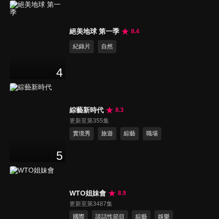
絕美地球 第一季
8.4
紀錄片
自然
4
綜藝新時代
8.3
更新至第355集
實境秀
旅遊
綜藝
職場
5
WTO姐妹會
8.9
更新至第3487集
國際
談話性節目
綜藝
娛樂