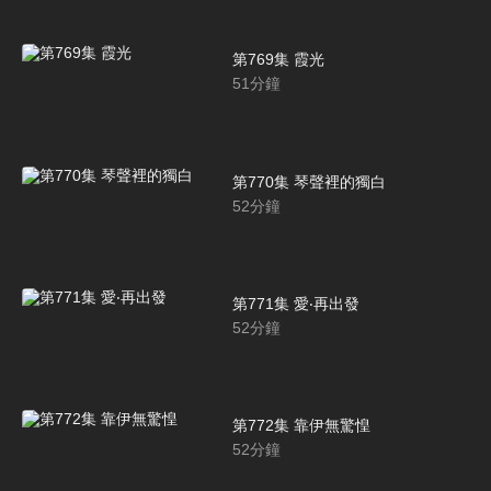
第769集 霞光
51
分鐘
第770集 琴聲裡的獨白
52
分鐘
第771集 愛‧再出發
52
分鐘
第772集 靠伊無驚惶
52
分鐘