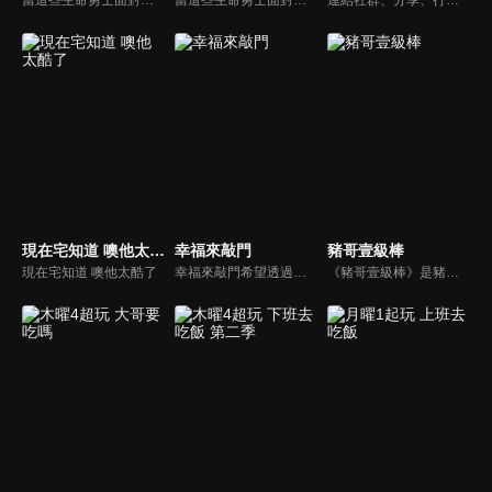
現在宅知道 噢他太酷了
幸福來敲門
豬哥壹級棒
現在宅知道 噢他太酷了
幸福來敲門希望透過藝人、觀眾、夫妻來賓的經驗分享以及專家解析：傳遞聖經中的家庭價值觀，提供現代人面臨婚姻與家庭各種狀況接踵而來時的答案，並且邀請上帝成為每個家庭的主人。
《豬哥壹級棒》是豬哥亮與苗可麗主持的大型綜藝節目，看秀場天王豬哥亮獨特的豬式詼諧，增添了真性情、真感動，來賓分享自身感人故事，節目笑中帶淚猶如一場真情三溫暖。