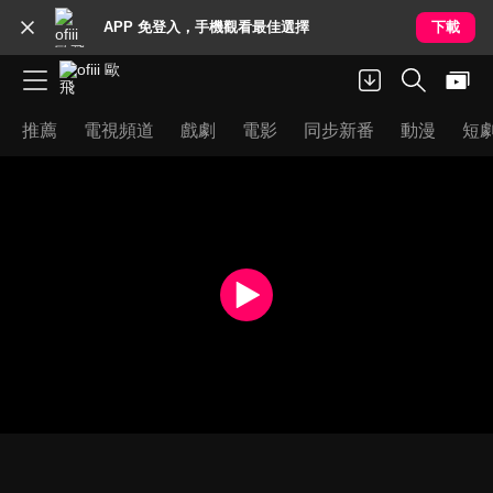
APP 免登入，手機觀看最佳選擇
下載
推薦
電視頻道
戲劇
電影
同步新番
動漫
短