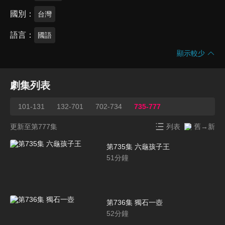
國別
台灣
語言
國語
顯示較少
劇集列表
101-131
132-701
702-734
735-777
更新至第777集
列表
舊→新
第735集 六龜孩子王
51
分鐘
第736集 獨石一壺
52
分鐘