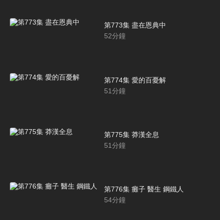
第773集 盡在恩典中
52
分鐘
第774集 愛的百憂解
51
分鐘
第775集 莽漢全息
51
分鐘
第776集 癱子 醫生 鋼鐵人
54
分鐘