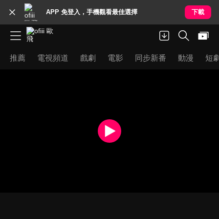
APP 免登入，手機觀看最佳選擇
下載
推薦
電視頻道
戲劇
電影
同步新番
動漫
短