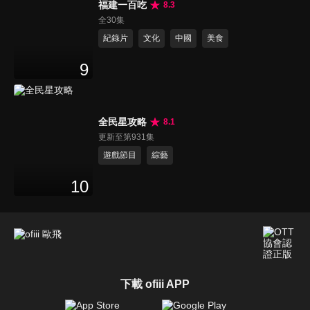
福建一百吃
8.3
全30集
紀錄片
文化
中國
美食
9
全民星攻略
8.1
更新至第931集
遊戲節目
綜藝
10
下載 ofiii APP