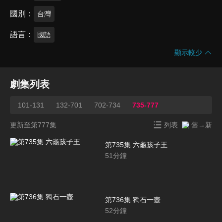
國別
台灣
語言
國語
顯示較少
劇集列表
101-131
132-701
702-734
735-777
更新至第777集
列表
舊→新
第735集 六龜孩子王
51
分鐘
第736集 獨石一壺
52
分鐘