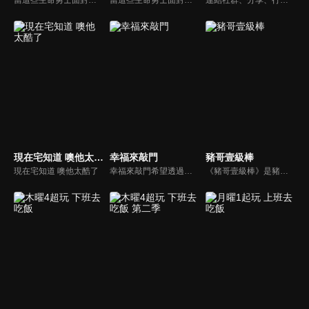
現在宅知道 噢他太酷了
幸福來敲門
豬哥壹級棒
現在宅知道 噢他太酷了
幸福來敲門希望透過藝人、觀眾、夫妻來賓的經驗分享以及專家解析：傳遞聖經中的家庭價值觀，提供現代人面臨婚姻與家庭各種狀況接踵而來時的答案，並且邀請上帝成為每個家庭的主人。
《豬哥壹級棒》是豬哥亮與苗可麗主持的大型綜藝節目，看秀場天王豬哥亮獨特的豬式詼諧，增添了真性情、真感動，來賓分享自身感人故事，節目笑中帶淚猶如一場真情三溫暖。