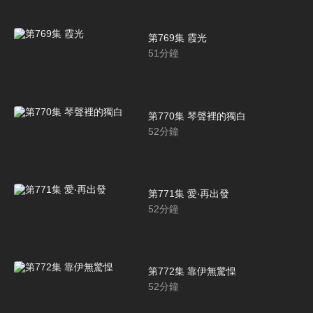
第769集 霞光
51
分鐘
第770集 琴聲裡的獨白
52
分鐘
第771集 愛‧再出發
52
分鐘
第772集 靠伊無驚惶
52
分鐘