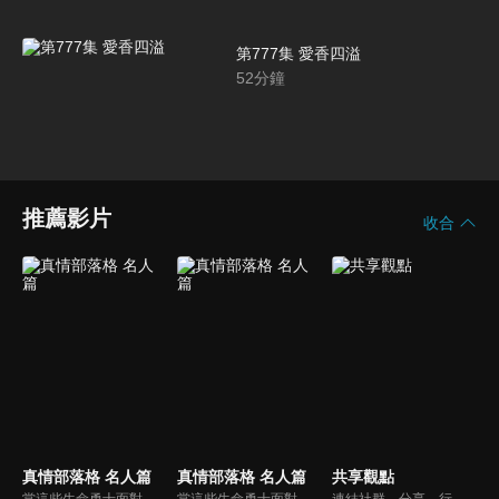
第777集 愛香四溢
52
分鐘
推薦影片
收合
真情部落格 名人篇
真情部落格 名人篇
共享觀點
當這些生命勇士面對自己生命中的難題時，選擇靠著信靠耶穌來勇敢勝過，這些可愛的基督徒們，願意把自己生命裡最黑暗軟弱的一面和大家分享，為的就是將來自天上那最美好的福分帶給人們，每一個有血有淚的生命見證，都是最震撼人心的蛻變，最深刻的真實。
當這些生命勇士面對自己生命中的難題時，選擇靠著信靠耶穌來勇敢勝過，這些可愛的基督徒們，願意把自己生命裡最黑暗軟弱的一面和大家分享，為的就是將來自天上那最美好的福分帶給人們，每一個有血有淚的生命見證，都是最震撼人心的蛻變，最深刻的真實。
連結社群、分享、行動的特色，運用講道學的架構，談論包含基要真理、生活話題及神學裝備三大面向主題。身為第六代基督徒，從小在教會中長大的周巽正，與第一代基督徒的廖文華，背景及生活經歷都不同，在節目中以輕鬆對談的方式，貢獻出不同角度的觀點。