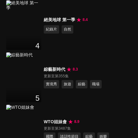
絕美地球 第一季
8.4
紀錄片
自然
4
綜藝新時代
8.3
更新至第355集
實境秀
旅遊
綜藝
職場
5
WTO姐妹會
8.9
更新至第3487集
國際
談話性節目
綜藝
娛樂