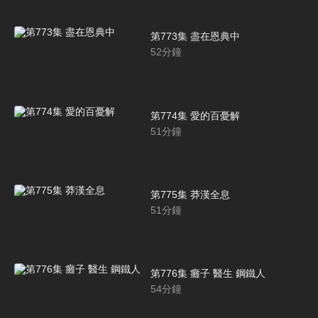
第773集 盡在恩典中
52
分鐘
第774集 愛的百憂解
51
分鐘
第775集 莽漢全息
51
分鐘
第776集 癱子 醫生 鋼鐵人
54
分鐘